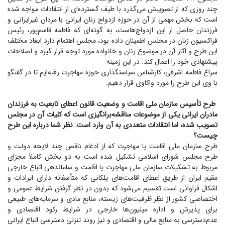
چند روزی که از تصویبش می‌گذرد با طیف گسترده‌ای از انتقادات مواجه شده
است که بخش مهمی از آن در حوزه ازدواج زنان ایرانی با مردان غیر‌ایرانی و
فرزندان حاصل از این ازدواج‌هاست، به گونه‌ای که فاطمه قاسم‌پور، رئیس
فراکسیون زنان در مجلس اطمینان داده بود، مجلس اهتمام دارد ابعاد مختلف
این طرح و آثار آن در موضوع زنان و خانواده مورد توجه قرار گیرد و اصلاحات
پیشنهادی خود را اعمال کند. در این زمینه
سراغ فاطمه اشرفی، کارشناس سیاستگذاری حوزه مهاجرت رفته‌ایم تا در گفتگو
با وی این طرح را مورد واکاوی قرار دهیم.
طرح تأسیس سازمان ملی اقامت و وضعیت قانون اعطای تابعیت به فرزندان
مادران ایرانی یکی از موضوعات مناقشه‌برانگیزی است که کلیات آن در مجلس
تصویب شده، اما انتقادات متعددی به آن وارد است. نظر شما درباره این طرح
چیست؟
طرح سازمان ملی اقامت یا مهاجرت که از ادغام ناقص چند لایحه دولت و
طرح مجلس شورای اسلامی تشکیل شده است به دو بخش کاملاً مجزای
مربوط به تشکیلات سازمان ملی مهاجرت یا اقامت و ساماندهی اتباع خارجی
مقیم ایران از طریق اعطای اقامت‌های پلکانی که متأسفانه دارای ایرادات و
اشکال فراوانی است تقسیم می‌شود که بدون در نظر گرفتن شرایط عمومی و
اختصاصی کشور از نظر ظرفیت‌های زیسته، منابع مادی و سرمایه‌های طبیعی
برای پذیرش و اداره میلیون‌ها خارجی در شرایط رکود اقتصادی و
عدم‌دسترسی به منابع مالی و اقتصادی و نیز روند تنزلی دسترسی اتباع ایرانی