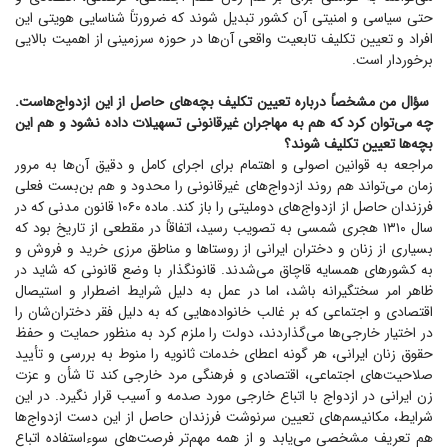
حتی سیاسی و امنیتی آن کشور تبدیل شوند که ضرورتاً شناسایی هویتی این
افراد و تعیین تکلیف تابعیت واقعی آن‌ها در حوزه سرزمینی از اهمیت بالایی
برخوردار است.
سؤال من مشخصاً درباره تعیین تکلیف بچه‌های حاصل از این ازدواج‌هاست.
چه می‌توان کرد که هم به مهاجران غیرقانونی تسهیلات داده نشود و هم این
بچه‌ها تعیین تکلیف شوند؟
مراجعه به قوانین اصولی و اهتمام برای اجرای کامل و دقیق آن‌ها به مرور
زمان می‌تواند هم روند ازدواج‌های غیرقانونی را محدود و هم بن‌بست فعلی
فرزندان حاصل از ازدواج‌های دوملیتی را باز کند. ماده ۱۰۶۰ قانون مدنی که در
سال ۱۳۱۰ هجری شمسی به تصویب رسید، اتفاقاً در مقطعی از تاریخ بود که
بسیاری از زنان و دختران ایرانی از روستا‌ها و مناطق مرزی خرید و فروش و
به کشور‌های همسایه قاچاق می‌شدند. قانونگذار با وضع قانونی که شاید در
ظاهر امر سختگیرانه باشد، اما در عمل به دلیل شرایط اضطرار و استیصال
اقتصادی و اجتماعی که بر غالب خانواده‌هایی که به دلیل فقر دختران‌شان را
در اختیار خارجی‌ها می‌گذاردند، دولت را ملزم کرد به منظور حمایت و حفظ
حقوق زنان ایرانی، هر گونه اعطای خدمات ثانویه را منوط به بررسی و تأیید
صلاحیت‌های اجتماعی، اقتصادی و فرهنگی مرد خارجی کند تا شأن و عزت
زن ایرانی در ازدواج با اتباع خارجی مورد صدمه و آسیب قرار نگیرد. در این
شرایط، مکانیسم‌های تعیین سرنوشت فرزندان حاصل از این دست ازدواج‌ها
هم تعریف مشخصی می‌یابد و از همه مهم‌تر فرصت‌های سوءاستفاده اتباع