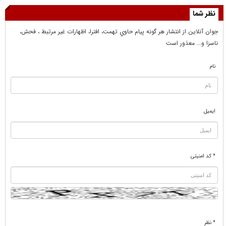
نظر شما
جوان آنلاين از انتشار هر گونه پيام حاوي تهمت، افترا، اظهارات غير مرتبط ، فحش،
ناسزا و... معذور است
نام
ایمیل
* کد امنیتی
* نظر