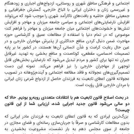
اجتماعی و فرهنگی مناطق شهری و روستایی، ازدواج‌های اجباری و زودهنگام
و غیررسمی زنان و دختران ایرانی با اتباع خارجی، گسترش جغرافیایی و
جمعیتی مناطق حاشیه و بافت‌های ناکارآمد شهری را موجب شود که می‌تواند
افزایش نارضایتی‌های اجتماعی و سیاسی جامعه میزبان و مهاجر و افزایش
تنش‌ها و خشونت‌های اجتماعی میان جامعه میزبان و مهاجر را فراهم کند؛
موضوعی که در تمام دنیا با استفاده از مطالعات عمیق و کارشناسی حوزه
مهاجرت ضمن دنبال کردن منافع حداکثری از پذیرش مهاجران خارجی و در
عین حال رعایت کرامت و شأن انسانی آن‌ها هستند، در کشور ما بر پایه
تصمیمات احساسی، مقطعی، کوتاه‌مدت و منافع بخشی به تهدید غیرقابل
جبران نه تنها برای کشور و مردم تبدیل می‌شود که نارضایتی بخش‌های قابل
توجهی از مهاجران خارجی را نیز فراهم می‌کند. نمونه این دست
تصمیم‌گیری‌های عجولانه و فاقد مطالعه اجتماعی و آینده‌پژوهانه در تصویب
عجولانه قانون اعطای تابعیت به فرزندان حاصل از ازدواج شرعی زنان ایرانی
با مردان خارجی قابل رؤیت است.
در بحث اصلاح قانون تابعیت هم با انتقادات متعددی روبه‌رو بودیم. حالا که
دو سالی می‌شود قانون جدید اجرایی شده، ارزیابی شما از این قانون
چیست؟
بزرگ‌ترین ایرادی که به قانون اعطای تابعیت به فرزندان مادر ایرانی که
بدون مطالعات کارشناسی و صرفاً با جریان‌سازی رسانه‌ای و فضای مجازی در
جامعه از سوی مجلس دهم به بار نشست، مشروعیت بخشیدن به