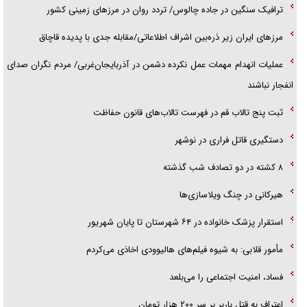
ترافیک سنگین در جاده چالوس/ تردد روان در مرز‌های زمینی کشور
مرز‌های ایران زیر ذره‌بین اشراف اطلاعاتی/مقابله جدی با پدیده قاچاق
عملیات انهدام مهمات عمل نکرده دشمن در آذربایجان‌غربی/ مردم نگران صدای
انفجار نباشند
ثبت پنج تالاب قم در فهرست تالاب‌های قانون حفاظت
دستگیری قاتل فراری در نوشهر
۸ کشته در دو تصادف شب گذشته
هیرکانی در چنگ ویلاسازی‌ها
‌استقرار پزشک خانواده در ۶۴ شهرستان تا پایان شهریور
مأمور قلابی: به شیوه فیلم‌های هالیوودی اخاذی می‌کردم
فساد، امنیت اجتماعی را می‌بلعد
‌‌اعتراف به قتل باربر بر سر ۲۰۰ هزار تومان