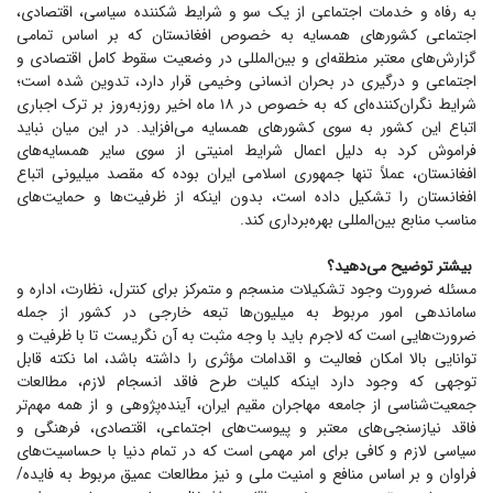
به رفاه و خدمات اجتماعی از یک سو و شرایط شکننده سیاسی، اقتصادی،
اجتماعی کشور‌های همسایه به خصوص افغانستان که بر اساس تمامی
گزارش‌های معتبر منطقه‌ای و بین‌المللی در وضعیت سقوط کامل اقتصادی و
اجتماعی و درگیری در بحران انسانی وخیمی قرار دارد، تدوین شده است؛
شرایط نگران‌کننده‌ای که به خصوص در ۱۸ ماه اخیر روزبه‌روز بر ترک اجباری
اتباع این کشور به سوی کشور‌های همسایه می‌افزاید. در این میان نباید
فراموش کرد به دلیل اعمال شرایط امنیتی از سوی سایر همسایه‌های
افغانستان، عملاً تنها جمهوری اسلامی ایران بوده که مقصد میلیونی اتباع
افغانستان را تشکیل داده است، بدون اینکه از ظرفیت‌ها و حمایت‌های
مناسب منابع بین‌المللی بهره‌برداری کند.
بیشتر توضیح می‌دهید؟
مسئله ضرورت وجود تشکیلات منسجم و متمرکز برای کنترل، نظارت، اداره و
ساماندهی امور مربوط به میلیون‌ها تبعه خارجی در کشور از جمله
ضرورت‌هایی است که لاجرم باید با وجه مثبت به آن نگریست تا با ظرفیت و
توانایی بالا امکان فعالیت و اقدامات مؤثری را داشته باشد، اما نکته قابل
توجهی که وجود دارد اینکه کلیات طرح فاقد انسجام لازم، مطالعات
جمعیت‌شناسی از جامعه مهاجران مقیم ایران، آینده‌پژوهی و از همه مهم‌تر
فاقد نیازسنجی‌های معتبر و پیوست‌های اجتماعی، اقتصادی، فرهنگی و
سیاسی لازم و کافی برای امر مهمی است که در تمام دنیا با حساسیت‌های
فراوان و بر اساس منافع و امنیت ملی و نیز مطالعات عمیق مربوط به فایده/