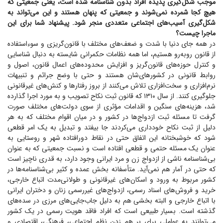
موجب شکل‌گیری پدیده افراد بدون شناسنامه شده است، یعنی جمعیتی که
هیچ کجا شمرده نمی‌شوند و جمعیتی که پنهان هستند و این می‌تواند به
شکل‌گیری آسیب‌های اجتماعی متعددی منجر شود. پیشنهاد شما برای این
ماجرا چیست؟
در همه جای دنیا با شدت و ضعف‌های مختلف با قانون‌گریزی و سوءاستفاده
از قانون روبه‌رو هستیم، اما همه نظامات حکمرانی شایسته به دنبال شناسایی
و کنترل حوزه‌های قانون‌گریز و افزایش محدوده‌های اعمال قانون، اصول و
روابط قانونی در کشورهای‌شان هستند و حتی با وضع جرائم و تنبیهات
نرم‌افزاری و سخت‌افزاری تلاش می‌کنند از بروز رفتار‌ها و کنش‌های غیرقانونی
جلوگیری کنند. از سال ۱۳۱۰ که قانون ثبت نکاح تصویب و به مورد اجرا گذارده
شد، هزینه‌های سنگین و اقدامات مؤثری از سوی دولت‌های مختلف صورت
گرفت تا مسئله ثبت ازدواج‌ها در کشور و در میان اقوام مختلف که به هر
دلیل از ثبت نکاح خودداری می‌کردند جا بیفتد و تبدیل به یک امر قطعی
شود که خوشبختانه این اتفاق حتی در نقاط دورافتاده شهر و روستایی به
عنوان یک مسئله حتمی و قطعی افتاده است و نسبت جمعیتی که به عنوان
بی‌شناسنامه ناشی از ازدواج زن و مرد ایرانی وجود دارد، به قدری ناچیز است
که حتی در آمار هم نمی‌آید. متأسفانه بخش عمده و کثیر بی‌شناسنامه‌ها در
کشور مربوط به ورود و اسکان‌های غیرقانونی و طولانی‌مدت اتباع خارجی،
خرید و فروش‌های اسناد رسمی، ازدواج‌های غیررسمی زنان و دختران ایرانی
با اتباع خارجی و البته بخشی هم به دلیل جاب‌جایی‌های مرزی در سده‌های
گذشته است. بسیار طبیعی است که افراد فاقد هویت رسمی در یک کشور
می‌توانند به عواملی برای بر هم زدن نظم اجتماعی، فرهنگی، اقتصادی و