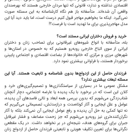
اقتصادی نداشته و ندارد؛ قانونی که تنها مردان خارجی هستند که بهره‌مندان
واقعی آن شده‌اند. متأسفانه باز هم نگاه کارشناسانه به این مسئله صورت
نمی‌گیرد. اینکه ما بخواهیم مهاجر قبول کنیم درست است، اما باید دید آیا این
مدل مهاجرپذیری برای ما تهدید است یا فرصت؟!
خرید و فروش دختران ایرانی مستند است؟
بله، متأسفانه با انواع شیوه‌های غیرقانونی برای تصاحب زنان و دختران
ایرانی از سوی اتباع خارجی روبه‌رو هستیم که به خصوص در استان‌ها و
شهر‌های مرزی و مرکزی که خانواده‌ها از بضاعت اقتصادی و اجتماعی پایینی
برخوردار هستند، با فراوانی بیشتری نمود دارد.
فرزندان حاصل از این ازدواج‌ها بدون شناسنامه و تابعیت هستند. آیا این
مسئله تبعات بیشتری ندارد؟
مشکل عمومی ما در بسیاری از سیاستگذاری‌ها و تصمیم‌گیری‌های خرد و
کلان این است که در برخورد با یک پدیده یا عارضه اجتماعی، دچار آنچنان
شتاب‌زدگی می‌شویم که بدون بررسی همه ابعاد و تالی فاسد‌های آن پدیده،
عوامل و علل ایجابی و آثار کوتاه‌مدت و دراز‌مدتش، تصمیماتی می‌گیریم که
نه تنها کمکی به حل آن پدیده و رفع عوامل ایجابی آن نمی‌کند بلکه با آثار
نگران‌کننده‌تری نیز روبه‌رو می‌شویم که جز زحمت مضاعف و فشار غیرقابل
جبران برای گروه‌های هدف، نتیجه‌ای در بر نخواهد داشت. در یک مقطعی
نگرانی‌ها برای تعیین تکلیف هویتی و تابعیتی فرزندان حاصل از ازدواج زنان