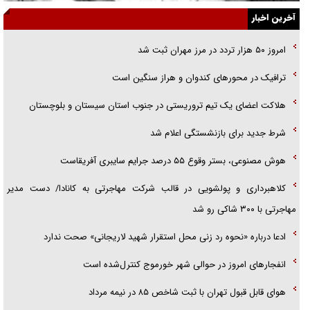
جزئیات شکنجه‌هایم فراتر از آن است که در بیان بگنجد!
آخرین اخبار
گزارش «جوان» از قوانین سخت‌گیرانه ۶ قاره در برابر یورش به پاسگاه‌های
امروز ۵۰ هزار تردد در مرز مهران ثبت شد
پلیس
ترافیک در محور‌های کندوان و هراز سنگین است
تحلیل ابعاد پیام رهبر انقلاب به حزب‌الله/ مقاومت نقشه راه آینده غرب آسیا
هلاکت اعضای یک تیم تروریستی در جنوب استان سیستان و بلوچستان
شرط جدید برای بازنشستگی اعلام شد
هوش مصنوعی، بستر وقوع ۵۵ درصد جرایم سایبری آفریقاست
کلاهبرداری و پولشویی در قالب شرکت مهاجرتی به کانادا/ دست مدیر
مهاجرتی با ۳۰۰ شاکی رو شد
ادعا درباره «نحوه رد زنی محل استقرار شهید لاریجانی» صحت ندارد
انفجار‌های امروز در حوالی شهر خورموج کنترل‌شده است
هوای قابل قبول تهران با ثبت شاخص ۸۵ در نیمه مرداد