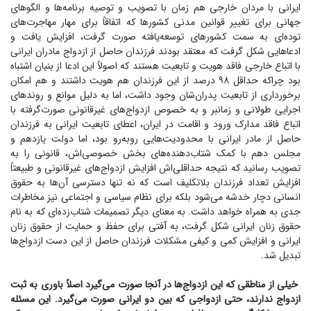
ایرانی با مردان خارجی هم زمان با تصویب و توصیه برنامه‌ها و الگو‌های
جهانی برای تغییر قوانین مدنی کشور‌ها که اتفاقاً برای مهار مهاجرت‌های
توده‌ای به سمت کشور‌های توسعه‌یافته صورت گرفت، افزایش یافت و
ادعا‌هایی شکل گرفت که معتقد بودند فرزندان حاصل از ازدواج مادران ایرانی
با اتباع خارجی فاقد هویت و تابعیت هستند که اصولاً این ادعا از بنیان اشتباه
بود چراکه حداقل ۹۸ درصد از این فرزندان هم هویت داشتند و هم امکان
برخورداری از تابعیت پدران‌شان وجود داشت، اما به دلیل موانع و روند‌های
اجرایی طولانی و زمانبر و به خصوص ازدواج‌های غیرقانونی صورت‌گرفته با
اتباع فاقد مدارک ورود و اقامت در ایران، اعطای تابعیت ایرانی به فرزندان
حاصل از مادر ایرانی با محدودیت‌هایی روبه‌رو بود، اما دولت یازدهم و
مجلس دهم با کمک شتاب‌دهنده‌های بخش خصوصی‌اش، قانونی را به
تصویب رسانید که نتیجه حداقلی‌اش افزایش ازدواج‌های غیرقانونی و طبیعتاً
افزایش تعداد فرزندان بلاتکلیف است که نه تنها دسترسی آن‌ها به حقوق
انسانی دچار خدشه می‌شود بلکه برای نظام سیاسی و اجتماعی نیز مخاطرات
جدی به همراه خواهد داشت. به معنای دیگر تصمیمات شتاب‌زده‌ای که به نام
حقوق زنان ایرانی شکل گرفت، به آفتی برای حفظ و حمایت از حقوق زنان
ایرانی و افزایش کمی و کیفی مشکلات فرزندان حاصل از این دست ازدواج‌ها
تبدیل شد.
خیلی از مناطقی که این ازدواج‌ها در آنجا صورت می‌گیرد اصلاً باوری به ثبت
ازدواج ندارند، حتی ازدواجی که بین دو ایرانی صورت می‌گیرد. این مسئله