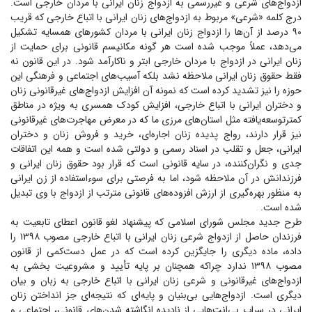
ازدواج‌های شرعی و غیررسمی به ازدواج زنان ایرانی با مردان خارجی است.
درج کلمه «شرعی» مربوط به ازدواج‌های زنان ایرانی با اتباع خارجی که قریب
۹۰ درصد از آن‌ها را ازدواج زنان ایرانی با مردان کشور‌های همسایه تشکیل
می‌دهد، عملاً موجب شده است هر گونه مکانیسم قانونی برای حمایت از
زنان ایرانی در ازدواج با مردان خارجی ابتر و ناکارآمد شود. در این قانون نه
فقط حقوق زنان ایرانی ملاحظه نشد بلکه آسیب‌های اجتماعی و فرهنگی این
حوزه را نیز تشدید کرده است که نمونه آن افزایش ازدواج‌های غیرقانونی زنان
و دختران ایرانی با اتباع خارجی، افزایش کودک همسری به ویژه در مناطق
کمترتوسعه‌یافته مثل استان‌های مرزی ما که در معرض مهاجرت‌های غیرقانونی
نیز قرار دارند، رواج پدیده زنان اجاره‌ای، خرید و فروش زنان و دختران
ایرانی، جعل و تقلب در اسناد رسمی و دولتی شده است و همه این اتفاقات
جدی و نگران‌کننده، در سایه قانونی است که قرار بود حقوق زنان ایرانی و
فرزندانش در آن ملاحظه شود، اما به فرصتی برای سوءاستفاده از زن ایرانی
به منظور بهره‌گیری از ارزش افزوده‌های قانونی مترتب از ازدواج با وی تبدیل
شده است.
طرح جدید مجلس شورای اسلامی که پیشنهاد لغو قانون اعطای تابعیت به
فرزندان حاصل از ازدواج شرعی زنان ایرانی با اتباع خارجی مصوب ۱۳۹۸ را
داده، ماده دیگری را جایگزین کرده است که در عمل دست‌کمی از قانون
مصوب ۱۳۹۸ ندارد چراکه همچنان بر پایه تأیید و مشروعیت بخشی به
ازدواج‌های غیرقانونی و شرعی زنان ایرانی با اتباع خارجی به زبان و بیان
دیگری است. ازدواج‌هایی بی‌بنیان و پایه‌ای که نتیجه‌ای جز انداختن زنان
ایرانی در سراب بی‌انت‌هایی از نادیده انگاشته شدن‌های قانونی، اجتماعی و