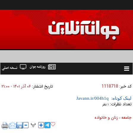
روزنامه جوان
نسخه اصلی
Toggle
navigation
کد خبر:
1118718
تاریخ انتشار:
۰۶ آذر ۱۴۰۱ - ۲۱:۰۰
لینک کوتاه:
تعداد نظرات:
۱ نظر
جامعه
زنان و خانواده
»