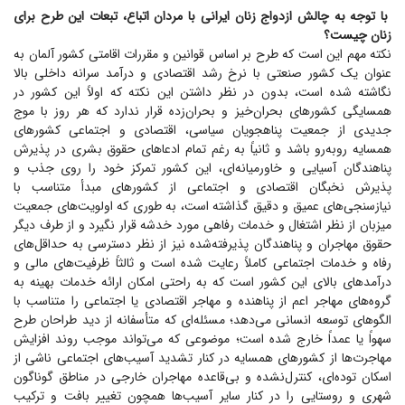
با توجه به چالش ازدواج زنان ایرانی با مردان اتباع، تبعات این طرح برای
زنان چیست؟
نکته مهم این است که طرح بر اساس قوانین و مقررات اقامتی کشور آلمان به
عنوان یک کشور صنعتی با نرخ رشد اقتصادی و درآمد سرانه داخلی بالا
نگاشته شده است، بدون در نظر داشتن این نکته که اولاً این کشور در
همسایگی کشور‌های بحران‌خیز و بحران‌زده قرار ندارد که هر روز با موج
جدیدی از جمعیت پناهجویان سیاسی، اقتصادی و اجتماعی کشور‌های
همسایه روبه‌رو باشد و ثانیاً به رغم تمام ادعا‌های حقوق بشری در پذیرش
پناهندگان آسیایی و خاورمیانه‌ای، این کشور تمرکز خود را روی جذب و
پذیرش نخبگان اقتصادی و اجتماعی از کشور‌های مبدأ متناسب با
نیازسنجی‌های عمیق و دقیق گذاشته است، به طوری که اولویت‌های جمعیت
میزبان از نظر اشتغال و خدمات رفاهی مورد خدشه قرار نگیرد و از طرف دیگر
حقوق مهاجران و پناهندگان پذیرفته‌شده نیز از نظر دسترسی به حداقل‌های
رفاه و خدمات اجتماعی کاملاً رعایت شده است و ثالثاً ظرفیت‌های مالی و
درآمد‌های بالای این کشور است که به راحتی امکان ارائه خدمات بهینه به
گروه‌های مهاجر اعم از پناهنده و مهاجر اقتصادی یا اجتماعی را متناسب با
الگو‌های توسعه انسانی می‌دهد؛ مسئله‌ای که متأسفانه از دید طراحان طرح
سهواً یا عمداً خارج شده است؛ موضوعی که می‌تواند موجب روند افزایش
مهاجرت‌ها از کشور‌های همسایه در کنار تشدید آسیب‌های اجتماعی ناشی از
اسکان توده‌ای، کنترل‌نشده و بی‌قاعده مهاجران خارجی در مناطق گوناگون
شهری و روستایی را در کنار سایر آسیب‌ها همچون تغییر بافت و ترکیب