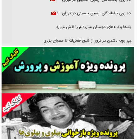
پیاده روی جاماندگان اربعین حسینی در تهران - ۱
فریاد‌ها و ناله‌های دوستان مبارزدلم را آتش می‌زد
تغییر رویه دشمن در ترور از شیخ فضل‌الله تا مصباح یزدی
خرید قسطی اولش خنده و آخرش گریه است!
فوتبال و آن «بالا»!
راهبرد غافلگیری با نسل جدید پهپاد‌ها
جنجال پزشکان تقلبی در صنعت زیبایی
یهودی‌ها در ادبیات داستانی اروپا؛ از شکسپیر تا دیکنز
گفت‌وگو با خواهر یکی از شهدای جنگ رمضان/ خواهرم فرمانده جهادی و
اهل خدمت بی‌منت بود