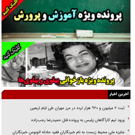
گفت‌وگو با آیت‌الله جاودان/ جفای مخالفان مکانت معنوی رهبر شهید را
ارتقا می‌داد
راننده مست به قانون می‌خندد
همه آقای دوربینی شده‌ایم!
قصه ناتمام سرویس مدارس
آیا مقاومت فلسطین خلع‌سلاح می‌شود؟
الگوی وحدت‌آفرین در ادراک سیاست خارجی
آخرین اخبار
گفتگوی دکتر اخوان مدیرمسئول روزنامه جوان با برنامه تلویزیونی «نبرد
ثبت ۲ میلیون و ۹۲۰ هزار تردد در مرز مهران طی ایام اربعین
هرمز»
ورود تیم کارآگاهان پلیس به پرونده قتل حمیدرضا رجب‌زاده
امام حسین (ع) کشته سیرت‌های عصر جاهلی شد
جایزه ملی محیط زیست به نام خبرنگاران فقید حادثه اتوبوس خبرنگاران