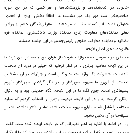
خانواده در اندیشکده‌ها و پژوهشکده‌ها و هر کسی که در این حوزه
صاحب‌نظر است دور یک میز نشسته‌اند. اتفاقاً بخش زیادی از اعضای
حقوقی که در این کمیته مشورت می‌دهند از معرفی‌شدگان خانم بهروزآذر،
یعنی نماینده‌های معاونت زنان، نماینده وزارت دادگستری، نماینده قوه
قضائیه و نماینده معاونت حقوقی رئیس‌جمهور در این جلسه هستند.
خانواده، محور اصلی لایحه
محمدی در خصوص حذف واژه خشونت از عنوان این لایحه نیز بیان کرد: ما
در این لایحه مفاهیم بازتری را در نظر گرفتیم که خیلی در مورد آن صحبت
شده‌است. خشونت یک واژه محدود و کلی است و جزئیات در آن مشخص
نیست. از این‌رو ما مفهوم سوء‌رفتار را در نظر گرفتیم. سوء‌رفتار مفهوم
بسیط‌تری است. چون نگاه ما در این لایحه، نگاه حمایتی بود و به دنبال
ارتقای کرامت زنان در این لایحه بودیم، واژه‌ای را انتخاب کردیم که موارد
مختلف را شامل شده، دارای مفهوم سخت نباشد، تعابیر متکثر نداشته باشد و
سلیقه‌ها در آن دخیل نشود.
وی در ادامه با اشاره به اهم تغییراتی که در لایحه ایجاد شده‌است، گفت:
مهم‌ترین تغییری که این لایحه نسبت به قبل داشته، این است که ما از تکرار،