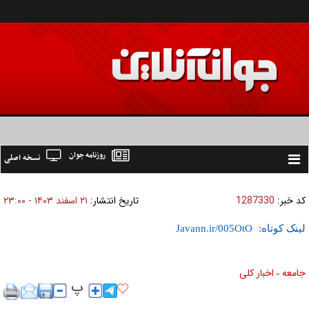
روزنامه جوان
نسخه اصلی
Toggle
navigation
کد خبر:
1287330
تاریخ انتشار:
۲۱ اسفند ۱۴۰۳ - ۲۳:۰۰
لینک کوتاه:
جامعه
اخبار كلی
»