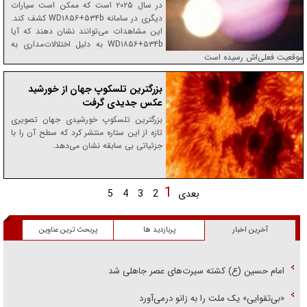
در سال ۲۰۲۵ است که ممکن است سیارات
دیگری در سامانه WD۱۸۵۶+۵۳۴b کشف کند.
این مشاهدات می‌توانند نشان دهند که آیا
WD۱۸۵۶+۵۳۴b به دلیل اختلالات‌مداری به
موقعیت فعلی‌اش رسیده است
بزرگترین تلسکوپ جهان از خورشید
عکس جدیدی گرفت
بزرگترین تلسکوپ خورشیدی جهان تصویری
تازه از این ستاره منتشر کرد که سطح آن را با
جزئیاتی بی سابقه نشان می‌دهد.
1
بعدی
2
3
4
5
آخرین اخبار
پربازدید ها
پربحث ترین عناوین
امام حسین (ع) کشته سیرت‌های عصر جاهلی شد
«بی‌تقوایی» یک ملت را به زانو درمى‌آورد