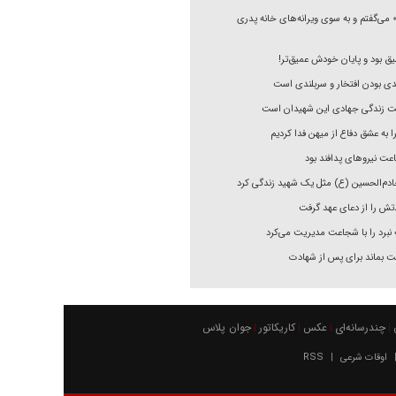
 می‌گفتم و به سوی ویرانه‌های خانه پدری
میق بود و پایان خودش عمیق‌تر!
دی بودن افتخار و سربلندی است
یت زندگی جهادی این شهیدان است
را به عشق دفاع از میهن فدا کردیم
 نیرو‌های پدافند بود
ادم‌الحسین (ع) مثل یک شهید زندگی کرد
تش را از دعای عهد گرفت
 نبرد را با شجاعت مدیریت می‌کرد
 بماند برای پس از شهادت
چندرسانه‌ای
عکس
كاريكاتور
جوان پلاس
|
|
|
|
اوقات شرعی
RSS
|