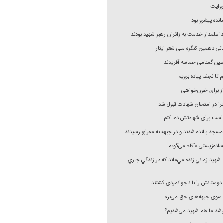
روایت
نده پیشرو بود
ا علمدار خدمت به زائران رهبر شهید بودند
انی دهمین کنگره ملی شعر ایثار
 عین گمنامی حماسه آفریدند
 تا نجف پیاده برویم
 از برای خون‌خواهی
واست برای شهادتش دعا کنم
 مسجد بالنده شدند و در جبهه به معراج رسیدند
اده‌زیستی «آقا» می‌گویم
 شهيد زماني زنده مي‌ماند كه در زندگي جاري
به سوی جبهه‌های حق می‌برم
‌شد ما هم شهید می‌شدیم؟!