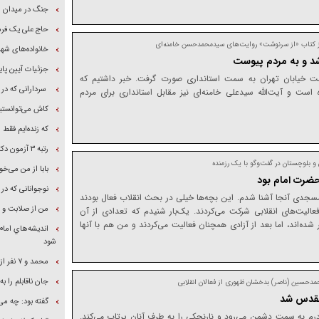
جنگ در میدان 
حاج علی یک فرما
ه از کتاب «از سرنوشت» روایت‌های سیدمحمدحسن خامنه‌ای
خانواده‌های شهد
شد و به مردم پیوست
جزئیات آیین پای
ت خیابان تهران به سمت استانداری صورت گرفت. خبر داشتیم که
سردارانی که در
ست و آیت‌الله سیدعلی خامنه‌ای نیز مقابل استانداری برای مردم
کاش می‌توانستیم
که زنده‌ایم فقط
رتبه ۳ آزمون دکترا در امتحان شهادت قبول شد
 بلوچستان در گفت‌و‌گو با یک رزمنده
بابا از من می‌خ
حضرت امام بود
نوجوانانی که در
 مسجدی آنجا آشنا شدم. این بچه‌ها خیلی در بحث انقلاب فعال بودند
من از صلابت و س
الیت‌های انقلابی شرکت می‌کردند. یک‌بار شنیدم که تعدادی از آن
ده‌اند، اما بعد از آزادی همچنان فعالیت می‌کردند و من هم با آنها
انديشه‌هاي امام
شود
محمد و ۷ نفر از دوستانش را با ناجوانمردی کشتند
جان ناقابلم را 
دحسین (ناصر) بدخشان ظهوری از فعالان انقلابی
 مقدس شد
گفته بود: چه می
درم به سمت دشمن می‌رود و نارنجکی را به طرف آنان پرتاب می‌کند.