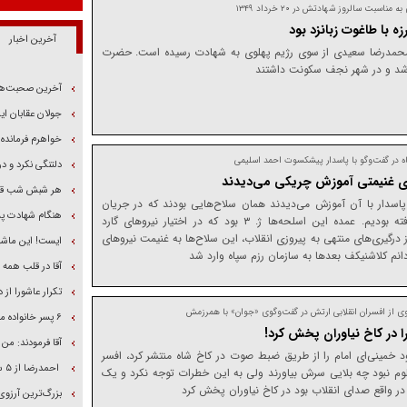
اسبت سالروز شهادتش در ۲۰ خرداد ۱۳۴۹
ه با طاغوت زبانزد بود
آخرین اخبار
رسید سیدمحمدرضا سعیدی از سوی رژیم پهلوی به شهادت رسیده است. حضرت
د شد و در شهر نجف سکونت داشتند
آخرین صحبت‌های
جولان عقابان ای
خواهرم فرمانده
ه در گفت‌و‌گو با پاسدار پیشکسوت احمد اسلیمی
دلتنگی نکرد و د
ای غنیمتی آموزش چریکی می‌دیدند
هر شبش شب قدر
پاسدار با آن آموزش می‌دیدند همان سلاح‌هایی بودند که در جریان
هنگام شهادت پ
انقلاب از پادگان‌ها غنیمت گرفته بودیم. عمده این اسلحه‌ها ژ. ۳ بود که در اختیار نیرو‌های گارد
رگیری‌های منتهی به پیروزی انقلاب، این سلاح‌ها به غنیمت نیرو‌های
ایست! این ماشین
دانم کلاشنیکف بعد‌ها به سازمان رزم سپاه وارد شد
آقا در قلب همه 
تکرار عاشورا از
وی از افسران انقلابی ارتش در گفت‌وگوی «جوان» با همرزمش
۶ پسر خانواده مظفر در مرصاد جنگیدند
ا در کاخ نیاوران پخش کرد!
آقا فرمودند: من
خمینی‌ای امام را از طریق ضبط صوت در کاخ شاه منتشر کرد، افسر
احمدرضا از ۵ سال پیش وصیتنامه شهادتش را آماده کرده بود
علوم نبود چه بلایی سرش بیاورند ولی به این خطرات توجه نکرد و یک
در واقع صدای انقلاب بود در کاخ نیاوران پخش کرد
بزرگ‌ترین آرزوی