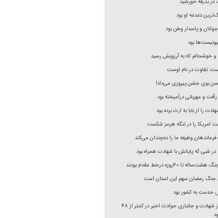
ف در بدرقه خورشید
‌ترین دغدغه او بود
جوانان و پاسدار وطن بود
یونیست‌ها بود
 و خوشحالم که به آرزویش رسید
، تفاوت در نام اوست
حسن بوی جشن پیروزی می‌داد!
 رأفت و مهربانی درآمیخته بود
ادت را از بابا به ارث برده بود
هت امریکا را در تنگه هرمز شکست
ماندهان وظیفه ما را ده‌چندان می‌کند
در شبی که پایانش با شهادت همراه بود
له تا ۴۰روزه درخط مقدم بودند
ی جنگ رمضان سهم این استان است
ش خدمت به کشور بود
بنیاد شهید: احراز شهادت و جانبازی حوادث اخیر در کمتر از ۴۸
د