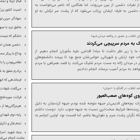
قیام کربلا و نج
 از نفرات دشمن از بین می‌روند، اما هنگامی که ناصر می‌خواست به
امنیت کشور بزرگ
ت دشمن به طرف ایشان پرتاب می‌شود که از پشت سر ترکش به او
جهادگر، مربی نو
عاشق نبرد با صه
دلتنگم که نیست
 انقلاب و حضور در واقعه میدان شهدا
ک به مردم سرپیچی می‌کردند
دشمن همان است
 ما را زیر نظر داشت تا مبادا اقدامی علیه مأموران انجام دهیم. از
وداع با پیکر م
عات خود ارتش و شهربانی، حواس‌شان جمع بود تا ببینند دانشجو‌های
نظامی‌بودن را با
 در میدان ژاله به سمت مردم شلیک می‌کنند یا قصد همراهی با مردم
بخواهد به مردم آسیب برساند انجام ندادیم
برادرم عشق به شه
فرماندهی که اب
ضد انقلاب در گفتگو با «جوان»
می‌گفت شهادت فر
روی کوه‌های صعب‌العبور
قرائت سوره فتح 
رات بچه‌های قدیمی‌تر جبهه متوجه شده بودم جبهه کردستان به دلیل
هرمزگانی‌ها از جنگ هشت‌سا
رزمنده‌ها شرایط سخت‌تری نسبت به جبهه جنوب دارد. دوست داشتم
نکه نگران پشت سرم و نفوذی‌ها باشم، اما قسمت بود اولین اعزامم به
رتبه دوم شهدا
تمام فکر و ذکر
ساعت انجام می‌شو