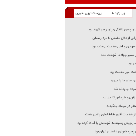
پربازدید ها
پربحث ترین عناوین
 پسرم دلتنگی برای رهبر شهید بود
رانی از دفاع مقدس تا نبرد رمضان
 جهادی و اهل خدمت بی‌منت بود
ر مسیر جهاد تا شهادت ماند
 بود
شت میز خدمت بود
 جان ما را می‌برد
مردم جاودانه شد
 دزفول و خرمشهر تا میناب
 از خدمات آقای طباطباییان راضی هستم
 پسرم نابودی دشمنان ایران بود