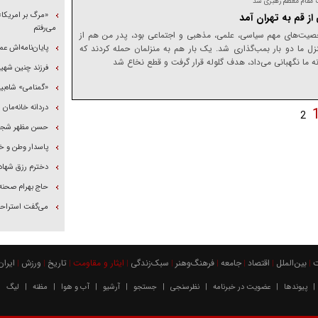
 مقام معظم رهبری شد
«مرگ بر امریکا»
از قم به تهران آمد
می‌رفتم
 ترور شخصیت‌های مهم سیاسی، علمی، مذهبی و اجتماعی بود، پدر من هم از
نزل ما دو بار بمب‌گذاری شد. یک بار هم به منزلمان حمله کردند که
پایان‌نامه‌اش ع
ه ما نگهبانی می‌داد، هدف گلوله قرار گرفت و قطع نخاع شد
فرزند چنین شهی
«گمنامی» شاه‌ب
دردانه خانه‌مان 
2
حسن مظهر شجاعت
پاسدار وطن و خ
دخترم رزق شهاد
حاج بهرام صحنه
می‌گفت استراحت
بين‌الملل
اقتصاد
جامعه
فرهنگ‌و‌هنر
سبک‌زندگی
ایثار و مقاومت
تاریخ
ورزش
ايران
|
|
|
|
|
|
|
|
|
پیوندها
عضویت در خبرنامه
نظرسنجی
جستجو
آرشیو
آب و هوا
مظنه
لیگ
|
|
|
|
|
|
|
|
|