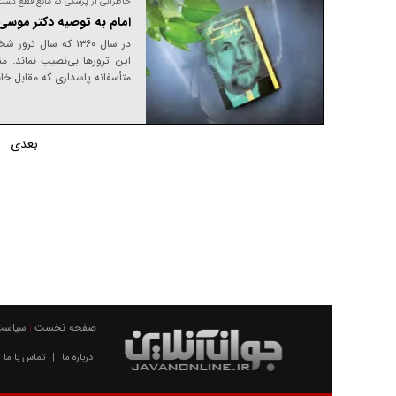
خاطراتی از پزشکی که مانع قطع دست
امام به توصیه دکتر موسی 
در سال ۱۳۶۰ که سال
این ترور‌ها بی‌نصیب نماند. م
متأسفانه پاسداری که مقابل خان
1
بعدی
صفحه نخست
سیاست
|
درباره ما
تماس با ما
|