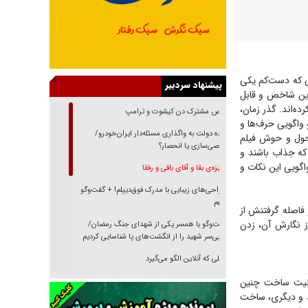
شی که دست‌کم یکی
پیشنهاد سردبیر
دین شاخص و قابل
ده‌اند. گذر زمان،
رقص مشترک دن کیشوت و ترامپ
و واگویی حرف‌ها و
دنده دولت به واگذاری مسئله‌دار ایران‌خودرو/
 حول و حوش فیلم
خصوصی‌سازی یا انحصار؟
 که جذاب باشند و
اگویی این نکات و
غریزه‌ی بقا و آقای باقی و رفقا
جراحی‌های زیبایی با مدرک فوق‌دیپلم! + گفت‌وگو
با متهم
 فاصله گرفتنش از
ز نگارش آن، زدن
گفت‌وگو با همسر یکی از شهدای جنگ رمضان/
پیکر بی‌سر شهید را از انگشت‌های پا شناسایی کردیم
نسلی که آنلاین الگو می‌گیرد
ئولیت ساخت چنین
گفت‌وگو با آیت‌الله جاودان/ جفای مخالفان مکانت
معنوی رهبر شهید را ارتقا می‌داد
کند و دیگری، ساخت