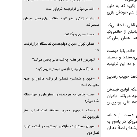
 بگیرد که به دلیل
اقتباس نولان از اودیسه شرم‌آور است
 را هم خودش بازی
روایت زندگی رهبر شهید انقلاب برای نسل نوجوان
 قبلی با حاتمی‌کیا
منتشر شد
یان از حاتمی‌کیا
محمد حقیقی درگذشت
هد: همان زمان که
مصلی تهران میزبان دوازدهمین نمایشگاه ایران‌نوشت
 حاتمی‌کیا دوست
شد
می‌پسندد و مسلط
تلویزیون آخر هفته چه فیلم‌هایی پخش می‌کند؟
و به این ترتیب،
«کارآگاه علوی» با «آژانس دوستی» برمی‌گردد
‌دهد حبیب رضایی
«خون و شمشیر» تلفیقی از واقعه عاشورا و جبهه
مقاومت است
 حکم اولین فیلمش
حسین پناهی به هر پدیده‌ای اسطوره‌ای و جهان‌بینانه
 می‌کند. بادران
نگاه می‌کرد
ه» علی رویین‌تن
یوسف تیموری مجری مسابقه استعدادیابی طنز
 هست. از جمله،
تلویزیون شد
‌کیا در پاسخ به
سریال نوستالژیک «آژانس دوستی» در آستانه تولید
 آژانس شیشه‌ای اصلاً به آن
فصل دوم