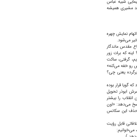
پیمایی شبیه عباس
مجید مشیری همیشه
اتهام نمایش چهره
خیر می‌شود.
فاع مقدس ماندگار
ینه که برات زور
م، گرفتی، ساکت
س رو خفه می‌کنه»
برگرده یعنی چی؟
ه گویا قرار بوده
سرش ابوذر تحویل
 انقلاب را بیشتر
اسخ می‌دهد: «اون
ت حذف این سکانس
لافاتی قابل رؤیت
 می‌خوانیم:
دهد.)