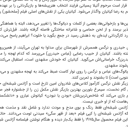
کار قرار است مرحوم آتیلا پسیانی فرایند انتخاب هنرپیشه‌ها و بازیگردانی را بر عهده
 به رضا کیانیان واگذار می‌شود. کیانیان یکی از نقش‌های اصلی فیلم (سلحشور)
مرین‌ها و بازخوانی‌ها، بعضی از کلمات و دیالوگ‌ها را تغییر می‌دهد، البته با هماهنگی
پذیر برسند و از لحن حماسی و شاعرانه ساختگی فاصله گرفته باشند. قبل‌ترش کیان
رد کارگردانی ایده‌ای به ذهنش رسید در جمع بگوید یا خلوت؟ ابراهیم پاسخ می‌د
س حیدری و نرگس همسرش از شهرستان برای مداوا به تهران می‌آیند، از همین‌رو
اشته باشند. کیانیان از حبیب رضایی (عباس حیدری) می‌پرسد که کدام لهجه را 
ربزرگ خراسانی‌اش می‌گوید. کیانیان که خودش مشهدی است، استقبال می‌کند 
‌شوند مشهدی.
ام دیالوگ‌های عباس و نرگس را روی نوار کاست ضبط می‌کند به لهجه مشهدی و می
جنوبی است) تا بشنوند و تمرین کنند.
ن، بازیگر نقش نرگس کارآموز کلاس‌های شادروان امین تارخ است و آژانس شیشه‌ای
ن گام نخست، سیمرغ بلورین بهترین بازیگر نقش مکمل زن را از جشنواره فجر صید
 بازی می‌کند که شاخص‌ترین‌شان «بودن یا نبودن» کیانوش عیاری و «دلشکست
‌هاست که از او خبری نیست.
ه آژانس شیشه‌ای فقط رنگ و بوی مدح و مودت ندارد و شامل نقد و مذمت هم
ه آژانس شیشه‌ای را کپی فیلم «بعد از ظهر سگی» سیدنی لومت می‌دانند. حاتمی
منتقدان می‌گوید: این فیلم محصول سال۱۹۷۵ را فقط یک‌بار دیده و هنگام نوشتن فیلمنامه
.