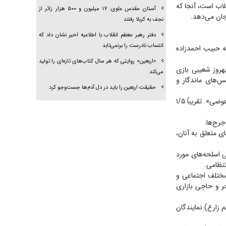
قلاب است، آنجا که
آستان مقدس علوی: ۱۷ میلیون و ۵۰۰ هزار زائر از
جان می‌دهد.
نجف به کربلا رفتند
دفتر رهبر معظم انقلاب با اطلاعیه اخیر نشان داد که
انتساب نادرست را برنمی‌تابد
ه حبیب احمدزاده
«اربعین» روایتی که هر سال کتاب‌های تازه‌ای را تولید
بهروز شعیبی بازی
می‌کند
ز سکانس‌های ماندگار و
حقیقت اربعین را باید در دل آدم‌ها جست‌و‌جو کرد
۱۹) آژانس شیشه‌ای در اکران خوب می‌فروشد و می‌شود دومین فیلم پرفروش سال۱۳۷۷ بعد از «مرد عوضی». تقریباً ۱/۵
ای متعلق به آنان،
ی اسلحه‌های مورد
نتظامی.
 مختلف اجتماعی و
ر و حاجی بازاری
 زارع) نمایندگان