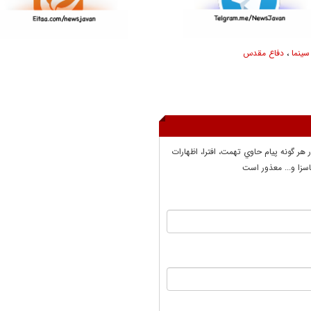
سینما‌
،
دفاع مقدس
ر هر گونه پيام حاوي تهمت، افترا، اظهارات
سزا و... معذور است