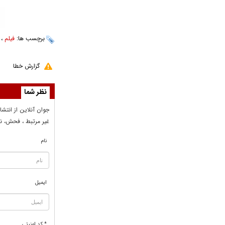
برچسب ها:
فیلم
،
گزارش خطا
نظر شما
جوان آنلاين از انتشا
غير مرتبط ، فحش، نا
نام
ایمیل
* کد امنیتی