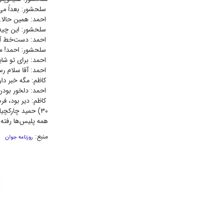
سلحشور: بعداً می
احمد: همین حالا.
سلحشور: این چیه؟
احمد: دست‌خط آ
سلحشور: احمد! من
احمد: برای تو شای
احمد: آقا سلام ر
کاظم: مگه خبر دار
احمد: دلخور بودن
کاظم: دیر بود، ف
۳۰) حمید چارکچی
همه پلیس‌ها رفته ب
منبع:
روزنامه جوان