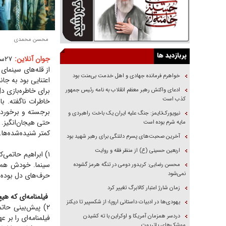
محسن محمدی
پربازدید ها
جوان آنلاین:
۲۷
از قله‌های سینما
خواهرم فرمانده جهادی و اهل خدمت بی‌منت بود
اعتنایی بود به جان
برای خاطره‌بازی دل
ادعای واکنش رهبر معظم انقلاب به نامه رئیس جمهور
کذب است
خاطرات ناگفته. ب
برجسته و برخوردار
نیویورک‌تایمز: جنگ علیه ایران یک باخت راهبردی و
حتی هیجان‌انگیز. 
مایه شرم بوده است
کمتر شنیده‌شده‌ها.
آخرین صحبت‌های پسرم دلتنگی برای رهبر شهید بود
اربعین حسینی (ع) از منظر فقه و روایت
۱) ابراهیم حاتمی‌
سینما. خودش هم ا
محسن رضایی: کریدور دومی در تنگه هرمز گشوده
نمی‌شود
حرف‌های دل بوده 
زمان شارژ اعتبار کالابرگ تغییر کرد
فیلمنامه‌ای که ه
یهودی‌ها در ادبیات داستانی اروپا؛ از شکسپیر تا دیکنز
۲) پیش‌بینی حات
دردسر همزمان آمریکا و اوکراین با ته کشیدن
فیلمنامه‌ای را بر 
موشک‌های پاتریوت