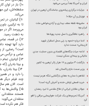
ایران و آمریکا بعداً بررسی می‌شود
۱۰) باز در اوان 
مشغله‌اش، این مهم
جزئیات برگزاری پیاده‌روی جاماندگان اربعین در تهران
می‌کند.
فوتبال و آن «بالا»!
۱۱) کیانیان در ت
مشروطه نقطه عطف بیداری و آزادی‌خواهی ملت
تا به ترکیبی باور
ایران بود
می‌پرسد اگر در مو
به ذهنت رسید.
راهبرد غافلگیری با نسل جدید پهپاد‌ها
۱۲) در قصه، عبا
ادعا درباره «نحوه رد زنی محل استقرار شهید
دارد آنها لهجه د
لاریجانی» صحت ندارد
است؟ رضایی از پد
ادامه حیات بنگاه‌های اقتصادی بدون حمایت جدی
عباس و نرگس می
مالیاتی و بیمه‌ای ممکن نیست
۱۳) کیانیان تم
بازگشت ۳ میلیون و ۱۷ هزار زائر اربعین به کشور
و بیتا بادران (که 
۱۴) بیتا بادرا
وزیر صمت عازم پاکستان شد
را دارد و در همی
تفاهم با عمان به معنای بازگشایی تنگه هرمز نیست
چند فیلم دیگر هم
خرید قسطی اولش خنده و آخرش گریه است!
است. الان هم سال
۱۵) واکنش‌ها ب
جولان عقابان ایرانی از دفاع مقدس تا نبرد رمضان
هستند منتقدانی ک
آمریکا تحریم‌های یک شرکت هواپیمایی عراقی را لغو
کرد
فکر هم نکرده است