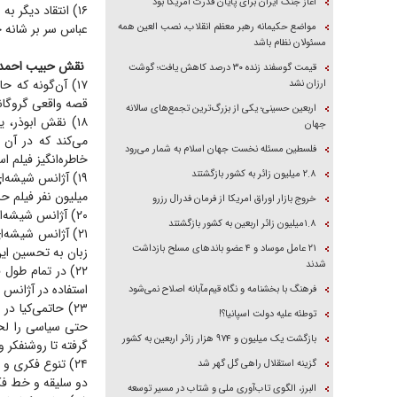
آغاز جنگ ایران برای پایان قدرت آمریکا بود
۱۶) انتقاد دیگر 
مواضع حکیمانه رهبر معظم انقلاب، نصب العین همه
عباس سر بر شانه ح
مسئولان نظام باشد
نقش حبیب احمدزا
قیمت گوسفند زنده ۳۰ درصد کاهش یافت؛ گوشت
۱۷) آن‌گونه که 
ارزان نشد
قصه واقعی گروگانگ
اربعین حسینی؛ یکی از بزرگ‌ترین تجمع‌های سالانه
۱۸) نقش ابوذر، 
جهان
فلسطین مسئله نخست جهان اسلام به شمار می‌رود
خاطره‌انگیز فیلم 
۲.۸ میلیون زائر به کشور بازگشتند
میلیون نفر فیلم حات
خروج بازار اوراق امریکا از فرمان فدرال رزرو
۲۰) آژانس شیشه‌ای برای اولین مرتبه در سال۱۳۷۷ روی آنتن تلویزیون می‌رود، البته با برخی حذف و جرح‌ها.
۱.۸میلیون زائر اربعین به کشور بازگشتند
۲۱) آژانس شیشه‌ا
۲۱ عامل موساد و ۴ عضو باند‌های مسلح بازداشت
زبان به تحسین این
شدند
۲۲) در تمام طول
استفاده در آژانس 
فرهنگ با بخشنامه و نگاه قیم‌مآبانه اصلاح نمی‌شود
۲۳) حاتمی‌کیا 
توطئه علیه دولت اسپانیا؟!
حتی سیاسی را لحا
بازگشت یک میلیون و ۹۷۴ هزار زائر اربعین به کشور
گرفته تا روشنفکر و
۲۴) تنوع فکری و
گزینه استقلال راهی گل گهر شد
دو سلیقه و خط فکر
البرز، الگوی تاب‌آوری ملی و شتاب در مسیر توسعه