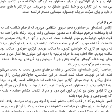
با طراحی و خلق کاراکتری در میان مسافران به گروگان گرفته‌شده در آژانس هوا
ایی هم به این کارگردان و خط فکری متعلق به او می‌زند. این کاراکتر با بازی 
 دارد و برای شرکت در یک جشنواره سینمایی مسافر فرانسه است.
ی از فیلم
ن آژانس شیشه‌ای در جشنواره فجر، نیروی انتظامی می‌رود که از فیلم شکایت کند به 
ه با وساطت مرحوم سیف‌الله داد، معاون سینمایی وقت وزارت ارشاد ماجرا ختم به‌
 قوت فیلم، دیالوگ‌های مؤثر فیلمنامه است که برخی از آنها در ادبیات سینمای د
: «دهه‌ات گذشته مربی. اگه اون اسلحه دستت نباشه، کی به حرف تو گوش میده؟ ا
ف زدی، هر کاری که خواستی کردی، ما ساکت بودیم، کرکری خوندی، ساکت بودی
کت بودیم. حالا اجازه بده ما حرف بزنیم» یا «دود این موتوری‌ها امثال من و عبا
ردان بره خط، گروهان برگرده یعنی چی؟ می‌دونی یه گروهان بره خط، دسته 
ره خط، نفر برگرده یعنی چی؟».
پس از ساخت آژانس شیشه‌ای، سکانسی از فیلم در فضای مجازی دست به دست می‌شود ک
شد، اما در نهایت، حذف شده است. در این سکانس، حاج‌کاظم پیکان را از پ
داخل پیکان به نیت میدان آزادی سوار شده‌اند، اما حاج‌کاظم قصد رفتن تا میدان
 به اعتراض یکی از مسافران که می‌گوید: «پسرت قرار بود ما را تا آزادی ببرد!» پ
 تا آزادی رفتن رو ندارم. توی این دود و دم تا انقلاب بکشم خیلیه.» عل
گ چند‌وجهی و بودار بوده باشد.
 آژانس شیشه‌ای که در قالب کتاب منتشر شده با آنچه روی پرده سینما‌ها رفته، اخت
یالوگ‌ها. برای مثال، در فیلمنامه منتشرشده در سکانسی که بالگرد از راه می‌رسد،
 برای چی آوردی؟ (احمد نامه‌ای لوله‌شده شبیه فکس را در دست سلحشور قرار می‌