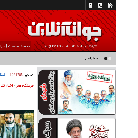
|
صفحه نخست
سیا
شنبه ۱۷ مرداد ۱۴۰۵ -
2026 August 08
خاطرات رامین ناصرنصیر از «پشت‌ کنکوری‌ها» و رضا داوودنژاد: رضا ک
لینک
کد خبر:
1281705
فرهنگ‌و‌هنر
اخبار كلی
»