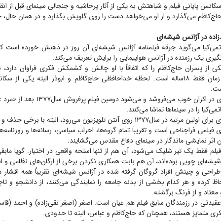
به سکانس پایانی فیلم و شباهتش به یکی از آثار پرحاشیه و جنجالی سینمای قبل از ان
اج‌کاظم می‌گذارد و از او می‌خواهد دست را روی گلویش بگذارد و در همان حال، 
ده در آژانس شیشه‌ای
حاتمی‌کیا می‌گوید جرقه فیلمنامه آژانس شیشه‌ای آن روز در ذهنش خورده است ک
یری یک رزمنده در آژانس هواپیمایی را برایش تعریف می‌کند.
یکی از پسران حاج‌کاظم را که اتفاقاً با او چالش و کشمکش فکری فراوان دارد، 
می‌کند که در آن زمان فقط ۱۸ساله است. لحظه خداحافظی حاج‌کاظم و ابوذر البته یکی ا
است.
می‌کیا را در سینما‌ها تماشا می‌کنند.
ی فیلمی فراجناحی است و تقریباً تمام گروه‌ها، احزاب سیاسی، رسانه‌ها و روزنامه‌ه
 اثر نمایشی ماندگار در سینمای دفاع مقدس می‌گشایند.
 فیلم فقط یک تیر شلیک می‌شود، آن هم از تنها اسلحه واقعی در اختیار. گویا مابق
شیشه‌ای چوبی بوده‌اند، آن هم بابت همکاری نکردن برخی از ارگان‌های نظامی و ا
در طراحی و چینش افراد گروگان گرفته شده در آژانس شیشه‌ای تقریباً همه اقشار
ظ کرده و هر کدام بخشی از بدنه جامعه را نمایندگی می‌کنند، از دانشجو و تاج
 معتاد و از فرنگ برگشته.
 عقیدتی در رزمندگان سابق فیلم هم عیان است. اصغر (اصغر نقی‌زاده) و احمد (قاسم
ی متمایز هستند، همچنان که حاج‌کاظم و عباس، البته تا حدودی.