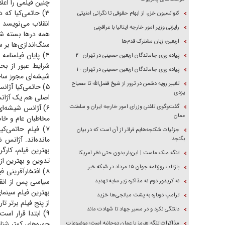
چنین فیلمی را اعل
۳) حاتمی‌کیا که
کنوانسیون خزر، از ابهام حقوقی تا نگرانی امنیتی
انقلاب می‌نویسد و
رایزنی وزیر امور خارجه ایتالیا با عراقچی
همه در‌ها بسته شو
اربعین؛ زبان مشترک قدم‌ها
سنگ‌اندازی‌ها بر س
۴) پایان فیلمنام
پیاده روی جاماندگان اربعین حسینی در تهران - ۲
شرایط عبور از بح
پیاده روی جاماندگان اربعین حسینی در تهران - ۱
شیشه‌ای مجوز سا
تغییر رویه دشمن در ترور از شیخ فضل‌الله تا مصباح
۵) حاتمی‌کیا آژا
یزدی
اصلی هم یک آژانس مس
گفت‌وگوی تلفنی وزرای امور خارجه ایران و سلطنت
عمان
مخاطبان عام و خا
۷) فیلم حاتمی‌ک
جزئیات شکنجه‌هایم فراتر از آن است که در بیان
بگنجد!
بهترین فیلم، کارگ
تنگه ملک ماست | این‌بار بدون حتی نظر امریکا
تدوین و بهترین از 
بازتاب روزنامه جوان ۱۵ مرداد در شبکه خبر
۸) افتخارآفرینی 
نه کریدور دوم نه مذاکره زیر سایه تهدید
بهترین فیلم سینم
ترامپ دوباره به پشت میانجی‌ها خزید
از پنج فیلم برتر ت
دلتنگی نکرد و در مسیر جهاد تا شهادت ماند
۹) ابتدا قرار است
چهره‌های کمتر شنا
مذاکرات تنگه هرمز با عمان دوجانبه است؛ موضوعات