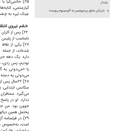
۲۵) حاتمی‌کیا 
پایدار
کیارستمی، کنایه‌ه
بازیکن سابق پرسپولیس به آلومینیوم پیوست
عینک تیره به چشم
خشم نیروی انتظام
۲۶) پس از اکرا
نامناسب از پلیس ک
۲۷) یکی از نقاط
شده‌اند، از جمله
داره. یک دهه حر
بودیم، پس زدی، سا
یا «می‌دونی یه گ
می‌دونی یه دسته ب
۲۸) ۲۲سال 
سکانس ابتدایی با
می‌گیرد. مسافران 
ندارد. او در پاسخ
جوون بود. من جون
یحتمل همین دیالو
۲۹) در فیلمنامه
است، به‌خصوص در د
سلحشور: هلیکوپتر