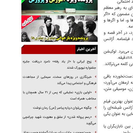
 احتمالی.
راننده مست به قانون می‌خندد
‌ای به رهبر معظم
همه آقای دوربینی شده‌ایم!
ین مضمون که «اگر
، اما و اگر‌ها و
قصه ناتمام سرویس مدارس
مه.
آیا مقاومت فلسطین خلع‌سلاح می‌شود؟
رد، در آخر قصه و
فیلمنامه. آژانس
الگوی وحدت‌آفرین در ادراک سیاست خارجی
آخرین اخبار
ن می‌برد. لوکیشن
گفتگوی دکتر اخوان مدیرمسئول روزنامه جوان با
برنامه تلویزیونی «نبرد هرمز»
زوج ایرانی با «از یاد رفته» نامزد دریافت جایزه
 واقعی کلمه می‌ترکاند.
امام حسین (ع) کشته سیرت‌های عصر جاهلی شد
جشنواره نیویورک شدند
فریاد‌ها و ناله‌های دوستان مبارزدلم را آتش می‌زد
دست‌نخورده باقی
خبرنگاری در روزهای سخت، سیمایی از مجاهدت
نده و عواملش به ارمغان می‌آورد؛
فرهنگی و اجتماعی پیدا می‌کند
 زن، موسیقی متن،
«اولین بازی» نمایشی که پس از ۲۱ سال همچنان با
مخاطب همراه است
نوان بهترین فیلم
م مقاومت، آژانس شیشه‌ای را
چگونه می‌توان درباره پیامبر (ص) رمان نوشت
یی به عنوان یکی
«رسم پروانه شدن» از عشق و معنویت شهید چراغچی
می‌گوید
بین نابازیگران یا
می‌شود.
جست‌وجوی بی‌پایان برای میراث گمشده حسین بهزاد