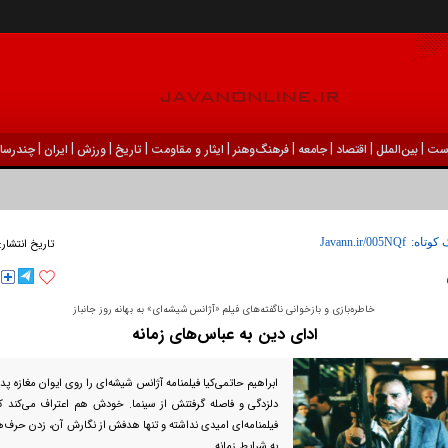
|
|
|
|
|
|
|
|
|
ست
بين‌الملل
اقتصاد
جامعه
فرهنگ‌و‌هنر
ایثار و مقاومت
تاریخ
ورزش
ايران
چندرسان
ودک درون فعالی داشت و خیلی راحت به شوق می‌آمد
 کوتاه:
تاریخ انتشار:
خاطره‌بازی و بازخوانی ناگفته‌های فیلم «آژانس شیشه‌ای» به بهانه روز جانباز
ادای دین به عباس‌های زمانه
ابراهیم حاتمی‌کیا فیلمنامه آژانس شیشه‌ای را روی ایوان مغازه پد
دلزدگی و فاصله گرفتنش از سینما. خودش هم اعتراف می‌کند 
فیلمنامه‌ای امیدی نداشته و تنها هدفش از نگارش آن، زدن حرف‌ه
به شرایط زمانه.