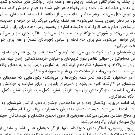
ان جنگ به نظام تلقی می‌کند، آن یکی هم واهمه دارد از واکنش‌های سخت و شدید
 دل به دل فیلمنامه اش داده و می‌خواهد هر طور شده به فیلم تبدیلش کند، نامه
 عرض حال می‌کند. رهبر معظم انقلاب پس از مطالعه فیلمنامه، با جمله‌ای به ا
د در دفتر رهبری بسته نمی‌شود» هم نقطه پایانی می‌گذارند بر حرف و حدیث‌ها و
ر ساختن فیلم و هم ظریفانه و حکیمانه اشاره و رهنمونی می‌دهند برای پایان فیلمنا
ه تغییر می‌کند و شورش حاج‌کاظم به امید بدل می‌شود. بالگرد جای بنز را می‌گی
ران فراهم می‌شود، هم برای حاج‌کاظم و عباس (قهرمانان قصه) و هم برای خود 
خت می‌گیرد.
نس شیشه‌ای را در سکوت خبری می‌سازد، آرام و آهسته. فیلمبرداری فیلم دو ماه زما
افرتی در حوالی تقاطع بلوار کریم‌خان و خیابان خردمند‌شمالی. زمان فیلم هم ۱۱۸دقیقه.
۶) آژانس شیشه‌ای در سال۱۳۷۶ و جشنواره شانزدهم فیلم فجر به نمایش درمی‌آید و به معنای
ص سینما متحیر می‌مانند از ساخت چنین فیلم جسورانه و جذابی.
یا در جشنواره شانزدهم فجر همه رکورد‌ها را می‌شکند؛ رکورد‌هایی که همچنان 
مانده‌اند. آژانس شیشه‌ای در ۱۴رشته نامزد می‌شود و ۹سیمرغ بلورین را برای ساز
ردانی، فیلمنامه، بازیگر نقش اول مرد، بازیگر نقش مکمل مرد، بازیگر نقش مکمل
نگاه تماشاگران.
فیلم ادامه می‌یابد. یک‌سال بعد و در هفدهمین جشنواره فجر، آژانس شیشه‌ای به ع
سیاسی پس از انقلاب انتخاب می‌شود. درست ۲۰سال بعدترش جشنواره بین‌المللی فیل
ای دفاع مقدس معرفی می‌کند. همچنین از سوی انجمن منتقدان و نویسندگان سینما
اریخ سینمای ایران برگزیده می‌شود.
 پرویز پرستویی، ایفاگر نقش حاج‌کاظم، تنها بازیگر حرفه‌ای فیلم باشد و مابقی از 
خته شده انتخاب شوند که نظر تیم سازنده به مرور زمان و بنا به ملاحظاتی عوض 