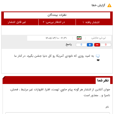
گزارش خطا
نظرات بینندگان
در انتظار بررسی:
۲
غیر قابل انتشار:
انتشار یافته:
۱
نی نی سایتی
۲۱:۳۱ - ۱۴۰۵/۰۳/۱۰
|
|
پاسخ
0
0
به امید روزی که نابودی آمریکا رو کل دنیا جشن بگیره، در کنار ما
❤️
نظر شما
جوان آنلاين از انتشار هر گونه پيام حاوي تهمت، افترا، اظهارات غير مرتبط ، فحش،
ناسزا و... معذور است
نام