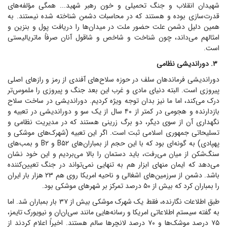
شهیدان انقلاب و جنگ تحمیلی و خون رهبر شهید... همگی مؤلفه‌های
قدرت‌سازی بوده و هستند که در محاسبات دشمن شناخته شده نیستند. به
همین دلیل دشمن علت حضور ملت در میدان‌ها را دریافت پول و بنزین و
امثالهم می‌داند، چون شناخت و شاخص و شاقول آنان صرفاً ماتریالیستی
است.
۳. دوراندیشی نظامی
دوراندیشی فرماندهان سلف در حوزه سلاح‌های آفندی از رمز و راز‌های اصلی
پیروزی است. البته دنیای مادی و غرب این بعد جنگ و پیروزی را ملموس‌تر
درک می‌کند، اما ما نیز بدان توجه ویژه کردیم. دوراندیشی در ساخت سلاح
بازدارنده و هجومی در کمتر از ۴۰ سال از یک سو و دوراندیشی در تعبیه و
نگهداری آن از سوی دیگر، دو برگ زرینی هستند که در مدیریت نظامی و
تسلیحاتی جمهوری اسلامی ثبت است. اگر این تعبیه (شهرک‌های موشکی و
پهپادی) به گونه‌ای بود که با این حجم از بمباران‌های B۵۲ و B۲ و بمب‌های
سنگ‌شکن از میان می‌رفت، باید دستمان را بالا می‌بردیم و این خود نشان
می‌دهد که ایمان منهای ابزار هم به تنهایی نمی‌تواند در جنگ تعیین‌کننده
باشد. دشمن از سرزمین‌های اشغالی و ناحیه امریکا روی هم ۲۳ هزار بار ایران
را بمباران کرد که بیش از ۵۰ درصد تمرکز بر شهر‌های موشکی بود.
طبق اطلاعات نگارنده، فقط یک شهرک موشکی بیش از ۳۷ بار بمباران شد. اما
به گفته سیستم اطلاعاتی امریکا و رسانه‌هایی مانند سی‌ان‌ان و نیویورک تایمز،
۷۵ درصد موشک‌ها و ۷۰ درصد لانچر‌ها سالم هستند. اخیراً اعلام کردند از