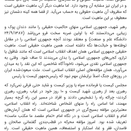
و در ایران نیز مشابه آن وجود دارد. اما ماهیت دیگر آن، ماهیت حقیقی است
که مظروف آن ماهیت حقوقی به حساب می‌آید. از قضا همه کینه دشمنان نیز
معطوف بر این ماهیت است.
رهبر شهید، جمهوری اسلامی منهای حاکمیت حقیقی را مانند دندان پوک و
زیبایی می‌دانستند که با اولین ضربه سخت فرو می‌پاشد (۲۴/۹/۱۳۸۷
دانشگاه علم و صنعت) و معتقد بودند آنچه جمهوری اسلامی را در مقابل
توطئه‌ها و خباثت‌ها نگه داشته است، همین ماهیت حقیقی است. ماهیت
حقیقی جمهوری اسلامی همان اهداف انقلاب اسلامی است که مانند شاقول یا
ترازو، کجی‌های جمهوری اسلامی را بدان می‌بندند تا صاف شود. وقتی به
جمهوری اسلامی نقدی می‌شود، ناخودآگاه شاخصی که این نقد را به میدان
می‌آورد، همان مؤلفه‌های اصلی انقلاب اسلامی است. ملت مبعوث‌شده ایران
در روز‌های جنگ اصلاً برایشان مهم نبود که رئیس‌جمهور کیست یا رئیس
مجلس کیست یا فرمانده سپاه یا وزیر کیست و شاید حتی فرقی نمی‌کرد که
رهبری بعد از رهبری شهید کیست و ۱۰ روز خود در غیاب رهبری، رهبری
کردند؛ چراکه راه را تشخیص دادند و افراد در مسیر این راه گرچه بسیار
مهمند، اما اساس راه را منهای اشخاص شناخته‌اند. راه انقلاب اسلامی،
معتبرترین مؤلفه بسیج‌گری در جمهوری اسلامی است که همان آرمان‌های
امام و انقلاب اسلامی است و در نگاه امام «تمام مقصد ما مکتب ماست»
تعریف شده بود. امروز مؤلفه محرکه در قطب‌بندی گفتمانی صالحان و
فاسدان، فقر و غنا، استکبار و استضعاف، همین ماهیت حقیقی است. راه