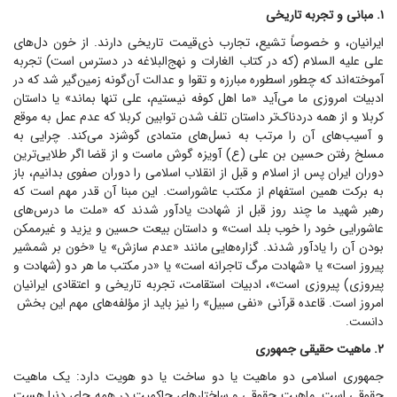
۱. مبانی و تجربه تاریخی
ایرانیان، و خصوصاً تشیع، تجارب ذی‌قیمت تاریخی دارند. از خون دل‌های
علی علیه السلام (که در کتاب الغارات و نهج‌البلاغه در دسترس است) تجربه
آموخته‌اند که چطور اسطوره مبارزه و تقوا و عدالت آن‌گونه زمین‌گیر شد که در
ادبیات امروزی ما می‌آید «ما اهل کوفه نیستیم، علی تنها بماند» یا داستان
کربلا و از همه دردناک‌تر داستان تلف شدن توابین کربلا که عدم عمل به موقع
و آسیب‌های آن را مرتب به نسل‌های متمادی گوشزد می‌کند. چرایی به
مسلخ رفتن حسین بن علی (ع) آویزه گوش ماست و از قضا اگر طلایی‌ترین
دوران ایران پس از اسلام و قبل از انقلاب اسلامی را دوران صفوی بدانیم، باز
به برکت همین استفهام از مکتب عاشوراست. این مبنا آن قدر مهم است که
رهبر شهید ما چند روز قبل از شهادت یادآور شدند که «ملت ما درس‌های
عاشورایی خود را خوب بلد است» و داستان بیعت حسین و یزید و غیرممکن
بودن آن را یادآور شدند. گزاره‌هایی مانند «عدم سازش» یا «خون بر شمشیر
پیروز است» یا «شهادت مرگ تاجرانه است» یا «در مکتب ما هر دو (شهادت و
پیروزی) پیروزی است»، ادبیات استقامت، تجربه تاریخی و اعتقادی ایرانیان
امروز است. قاعده قرآنی «نفی سبیل» را نیز باید از مؤلفه‌های مهم این بخش
دانست.
۲. ماهیت حقیقی جمهوری
جمهوری اسلامی دو ماهیت یا دو ساخت یا دو هویت دارد: یک ماهیت
حقوقی است. ماهیت حقوقی و ساختار‌های حاکمیت در همه جای دنیا هست