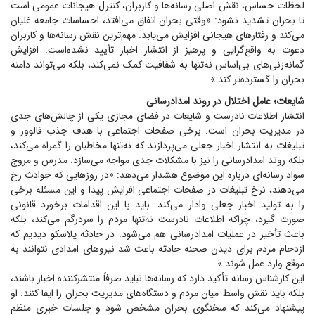
لحظات حساس، نقش اصلی رسانه‌ها و کاربران، کنترل هیجانات عمومی است
تا بحران تشدید نشود: «وقتی بحران اتفاق می‌افتد، احساسات جامعه غلیان
می‌کند و رفتار‌های هیجانی افزایش می‌یابد. مهم‌ترین نقش رسانه‌ها و کاربران
دعوت به واقع‌گرایی و پرهیز از انتشار اخبار تأیید نشده‌است. افزایش
گمانه‌زنی‌های بی‌اساس نه‌تنها به شفافیت کمک نمی‌کند، بلکه می‌تواند دامنه
بحران را گسترده‌تر کند.»
شایعات؛ عامل اختلال در روند امدادرسانی
انتشار اطلاعات نادرست و شایعات در فضای مجازی یکی از چالش‌های جدی
در مدیریت بحران است. برخی صفحات اجتماعی با هدف جذب فالوور و
تبلیغات به انتشار اخبار جعلی می‌پردازند که نه‌تنها مخاطبان را گمراه می‌کند،
بلکه روند امدادرسانی را نیز با مشکلات جدی مواجه می‌سازد. مدرس و مروج
سواد رسانه‌ای درباره این موضوع هشدار می‌دهد: «در روز‌هایی که حوادث رخ
می‌دهند، نرخ تبلیغات در صفحات اجتماعی افزایش پیدا و این مسئله برخی
را به تولید اخبار جعلی وادار می‌کند. باید با این اقدامات برخورد قانونی
صورت گیرد، چراکه اطلاعات نادرست نه‌تنها مردم را سردرگم می‌کند، بلکه
باعث تأخیر در عملیات امدادرسانی هم می‌شود. در حادثه پلاسکو دیدیم که
ازدحام مردم برای دیدن صحنه حادثه باعث شد نیرو‌های امدادی نتوانند به
موقع وارد عمل شوند.»
این کارشناس رسانه تأکید دارد که رسانه‌ها نباید صرفاً منتشرکننده اخبار باشند،
بلکه باید نقش واسط میان مردم و دستگاه‌های مدیریت بحران را ایفا کنند. او
پیشنهاد می‌کند که سخنگوی بحران مشخص شود و جلسات خبری منظم