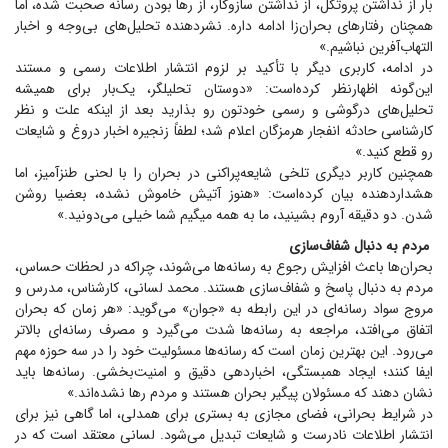
بار از نداشتن پروتکل، از نداشتن سازوکار، از رها بودن رسانه صحبت شده، اما
همچنان رفتار‌های بحران‌زا ادامه داره. نشر‌دهنده تحلیل‌های بی‌وجه و اخبار
التهاب‌آفرین نباشیم.»
در ادامه، کاربری دیگر با تأکید بر لزوم انتشار اطلاعات رسمی و مستند
این‌گونه اظهارنظر کرده‌است: «دوستان تحلیلگر، یک‌بار برای همیشه
تحلیل‌های درگوشی و رسمی خودتون رو بذارید بعد از اینکه علت و نظر
کارشناسی حادثه انفجار هرمزگان اعلام شد؛ لطفاً زنجیره اخبار دروغ و شایعات
رو قطع کنید.»
همچنین کاربر دیگری تلخی شایعه‌پراکنی در بحران را با لحنی طنزآمیز، اما
هشداردهنده بیان کرده‌است: «هنوز آتیش خاموش نشده، بعضیا روشن
شدن. دو دقیقه آروم بشینید، ما به همه میگیم شما خیلی می‌دونید.»
مردم به دنبال شفاف‌سازی
بحران‌ها باعث افزایش رجوع به رسانه‌ها می‌شوند، چراکه در لحظات حساس،
مردم به دنبال پاسخ و شفاف‌سازی هستند. محمد لسانی، کارشناس، مدرس و
مروج سواد رسانه‌ای در این رابطه به «جوان» می‌‎گوید: «هر زمان که بحران
اتفاق می‌افتد، مراجعه به رسانه‌ها شدت می‌گیرد و مصرف رسانه‌ای بالاتر
می‌رود. این بهترین زمان است که رسانه‌ها مسئولیت خود را در سه حوزه مهم
ایفا کنند؛ ایجاد همبستگی، اخباردهی دقیق و امنیت‌بخشی. رسانه‌ها باید
نشان دهند که مسئولان پیگیر بحران هستند و مردم رها نشده‌اند.»
در شرایط بحرانی، فضای مجازی به بستری برای همدلی، اما گاهی نیز برای
انتشار اطلاعات نادرست و شایعات تبدیل می‌شود. لسانی معتقد است که در