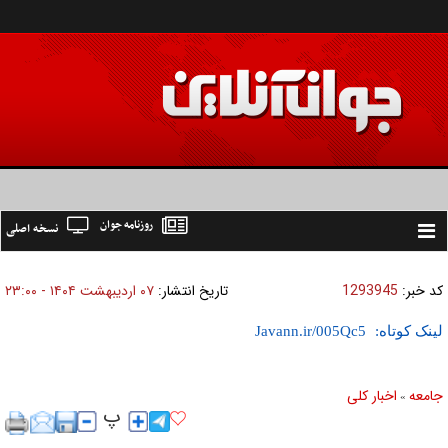
روزنامه جوان
نسخه اصلی
Toggle
navigation
کد خبر:
1293945
تاریخ انتشار:
۰۷ ارديبهشت ۱۴۰۴ - ۲۳:۰۰
لینک کوتاه:
جامعه
اخبار كلی
»