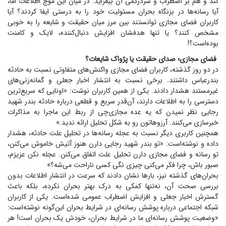
کند و هم بر اضطراب و سردرگمی آن بیفزاید. در میان این موج اطلاعات اما،
آیا رسانه‌ها در بزنگاه بحران مسئولیت خود را به درستی ایفا کردند؟ آیا
کاربران فضای مجازی توانستند بین مرز میان حقیقت و شایعه را به خوبی
مشخص کنند؟ یا تنها هدفشان افزایش دنبال‌کننده، لایک و کامنت
بوده‌است؟!
فضای مجازی؛ صدای حقیقت یا پژواک شایعات؟
در دو روز گذشته، کاربران فضای مجازی واکنش‌های متفاوتی نسبت به حادثه
بندرعباس داشتند. برخی نسبت به انتشار اخبار جعلی و گمانه‌زنی‌های
غیرمستند هشدار دادند. یکی از همین کاربران نوشت: «اونایی که سریع‌ترین
دسترسی را به اطلاعات دارند، آن‌قدر سریع و قطعی درباره حادثه بندر شهید
رجایی نظر نمیدن که یه عده مجازی‌چی از ربط این ماجرا به مذاکرات
خبرسازی می‌کنند. آرزوهاتون رو به شکل تحلیل ارائه ندید.»
همچنین کاربری دیگر نسبت به عجله رسانه‌ها در تحلیل علت حادثه، هشدار
داده و نوشته‌است: «تو بندر شهید رجایی دارن هنوز آتیش خاموش می‌کنن،
تو رسانه و فضای مجازی دارن تحلیل علت اتفاق می‌کنن. عجله نکن عزیزم،
صبور باش، چرا فکر می‌کنی چیزی نگی کسی ناراحت می‌شه؟»
بحران‌های گذشته نیز، بار‌ها نشان دادند که سرعت در انتشار اطلاعات بدون
بررسی صحت آن، نه‌تنها کمکی به درک بهتر بحران نکرده، بلکه باعث
گسترش اخبار جعلی و افزایش اضطراب عمومی شده‌است. یکی از کاربران
شبکه اجتماعی درباره پوشش رسانه‌ای در شرایط بحران این‌گونه نوشته‌است:
«وضعیت پوشش رسانه‌ای ما در شرایط بحران، خودش یک بحران است! هر