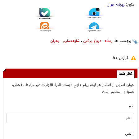
منبع:
روزنامه جوان
برچسب ها:
رسانه
،
دروغ پراکنی
،
شایعه‌سازی
،
بحران
گزارش خطا
نظر شما
جوان آنلاين از انتشار هر گونه پيام حاوي تهمت، افترا، اظهارات غير مرتبط ، فحش،
ناسزا و... معذور است
نام
ایمیل