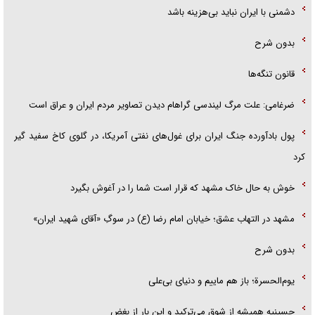
دشمنی با ایران نباید بی‌هزینه باشد
بدون شرح
قانون تنگه‌ها
ضرغامی: علت مرگ لیندسی گراهام دیدن تصاویر مردم ایران و عراق است
پول بادآورده جنگ ایران برای غول‌های نفتی آمریکا، در گلوی کاخ سفید گیر
کرد
خوش به حال خاک مشهد که قرار است شما را در آغوش بگیرد
مشهد در التهاب عشق؛ خیابان امام رضا (ع) در سوگِ «آقای شهید ایران»
بدون شرح
یوم‌الحسرة؛ باز هم ماییم و دنیای بی‌علی
حسینیه همیشه از شوق می‌ترکید و این بار از بغض