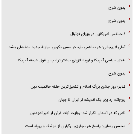
بدون شرح
بدون شرح
ذلت‌نفس امریکایی در ویزای فوتبال
آملی لاریجانی: هر تفاهمی باید در مسیر تکوین موازنۀ جدید منطقه‌ای باشد
طلاق سیاسی آمریکا و اروپا؛ انزوای بیشتر ترامپ و افول هیمنه آمریکا
بدون شرح
غدیر؛ روز جشن بزرگ اسلام و تکمیل‌ترین حلقه حاکمیت دین
روح‌الله؛ رد پای یک اندیشه از ایران تا جهان
نامی که در آسمان تکرار شد؛ روایت آیات قرآن از امیرالمومنین
محسن رضایی: پاسخ هر تجاوزی، رگباری از موشک و پهپاد است