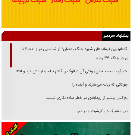
پیشنهاد سردبیر
از گمنام‌ترین فرماندهان شهید جنگ رمضان/ از شناسایی در والفجر۲ تا
حضور در جنگ ۳۳ روزه
گفت‌وگو با محمد فیلی/ وقتی آن دیالوگ را گفتم فیلمبردار غش کرد و افتاد
نوجوانانی که ربات می‌سازند و آینده را
هیچ‌کس بیشتر از زیدآبادی در خطر ساده‌انگاری نیست
رقص مشترک دن کیشوت و ترامپ
دنده دولت به واگذاری مسئله‌دار ایران‌خودرو/ خصوصی‌سازی یا انحصار؟