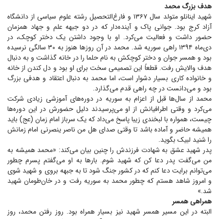
هدف بزرگ محمد
شهید اینانلو متولد سال ۱۳۶۷ و فارغ‌التحصیل رشته علوم سیاسی از دانشگاه
آزاد کرج بود. جوانی پاک و آینده‌دار که در دو جبهه علم و جهاد همزمان
حضور داشت و فعالیت می‌کرد. او با وجود داشتن یک دختر کوچک، در
دی‌ماه ۱۳۹۴ راهی سوریه شد. محمد در آن روز‌ها هنوز به ۳۰ سالگی نرسیده
بود و همسر جوان و دختر کوچکش به نام حلما را در خانه گذاشت و به دنبال
هدف والایش رفت. قطعاً این تصمیمی سخت برای او بود و دل کندن از خانه
و خانواده کاری بسیار دشوار است، اما محمد به دنبال اعتقاد و هدفی بزرگ
بود و می‌دانست در چه راهی قدم می‌گذارد.
محمد از سال‌ها قبل از اعزام به سوریه در دوره‌های آموزشی زیادی شرکت
می‌کرد و وقتی اطرافیانش از او می‌پرسیدند دلیل حضورش در این دوره‌ها
چیست، همواره با لبخندی زیبا پاسخ می‌داد که یک سرباز امام زمان (عج) باید
همیشه حاضر و آماده باشد تا وقتی صدای هل من ناصر ینصرنی امام زمانش
را شنید لبیک بگوید.
پدر شهید عشق به شهادت فرزندش را چنین بیان می‌کند: «محمد همیشه به
من می‌گفت پدر دعا کن که شهید شوم. بار‌ها به او می‌گفتم پسرم چطور
می‌توانم برایت دعا کنم که در کشور جنگ شود تا به جبهه بروی و شهید شوی
و امروز شاهد هستم که چطور محمد به سوریه رفت و در خان‌طومان شهید
شد.»
همراهی همسر
البته در این مسیر همسر شهید نیز بسیار همراه بود. روز رفتن محمد، روز