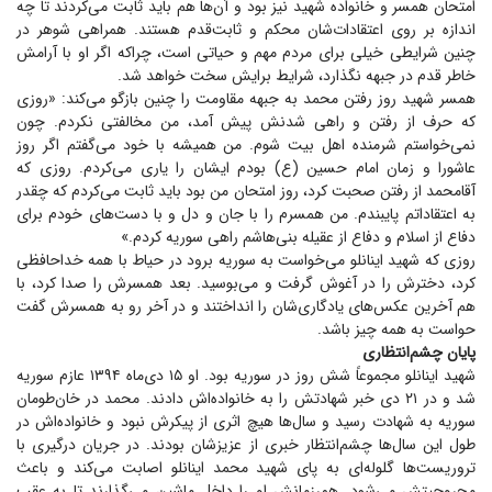
امتحان همسر و خانواده شهید نیز بود و آن‌ها هم باید ثابت می‌کردند تا چه
اندازه بر روی اعتقادات‌شان محکم و ثابت‌قدم هستند. همراهی شوهر در
چنین شرایطی خیلی برای مردم مهم و حیاتی است، چراکه اگر او با آرامش
خاطر قدم در جبهه نگذارد، شرایط برایش سخت خواهد شد.
همسر شهید روز رفتن محمد به جبهه مقاومت را چنین بازگو می‌کند: «روزی
که حرف از رفتن و راهی شدنش پیش آمد، من مخالفتی نکردم. چون
نمی‌خواستم شرمنده اهل بیت شوم. من همیشه با خود می‌گفتم اگر روز
عاشورا و زمان امام حسین (ع) بودم ایشان را یاری می‌کردم. روزی که
آقامحمد از رفتن صحبت کرد، روز امتحان من بود باید ثابت می‌کردم که چقدر
به اعتقاداتم پایبندم. من همسرم را با جان و دل و با دست‌های خودم برای
دفاع از اسلام و دفاع از عقیله بنی‌هاشم راهی سوریه کردم.»
روزی که شهید اینانلو می‌خواست به سوریه برود در حیاط با همه خداحافظی
کرد، دخترش را در آغوش گرفت و می‌بوسید. بعد همسرش را صدا کرد، با
هم آخرین عکس‌های یادگاری‌شان را انداختند و در آخر رو به همسرش گفت
حواست به همه چیز باشد.
پایان چشم‌انتظاری
شهید اینانلو مجموعاً شش روز در سوریه بود. او ۱۵ دی‌ماه ۱۳۹۴ عازم سوریه
شد و در ۲۱ دی خبر شهادتش را به خانواده‌اش دادند. محمد در خان‌طومان
سوریه به شهادت رسید و سال‌ها هیچ اثری از پیکرش نبود و خانواده‌اش در
طول این سال‌ها چشم‌انتظار خبری از عزیزشان بودند. در جریان درگیری با
تروریست‌ها گلوله‌ای به پای شهید محمد اینانلو اصابت می‌کند و باعث
مجروحیتش می‌شود. همرزمانش او را داخل ماشین می‌گذارند تا به عقب