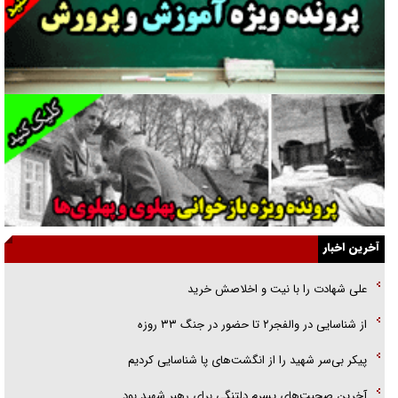
غریزه‌ی بقا و آقای باقی و رفقا
جراحی‌های زیبایی با مدرک فوق‌دیپلم! + گفت‌وگو با متهم
گفت‌وگو با همسر یکی از شهدای جنگ رمضان/ پیکر بی‌سر شهید را از
انگشت‌های پا شناسایی کردیم
نسلی که آنلاین الگو می‌گیرد
گفت‌وگو با آیت‌الله جاودان/ جفای مخالفان مکانت معنوی رهبر شهید را
ارتقا می‌داد
آخرین اخبار
راننده مست به قانون می‌خندد
علی شهادت را با نیت و اخلاصش خرید
همه آقای دوربینی شده‌ایم!
از شناسایی در والفجر۲ تا حضور در جنگ ۳۳ روزه
قصه ناتمام سرویس مدارس
پیکر بی‌سر شهید را از انگشت‌های پا شناسایی کردیم
آیا مقاومت فلسطین خلع‌سلاح می‌شود؟
آخرین صحبت‌های پسرم دلتنگی برای رهبر شهید بود