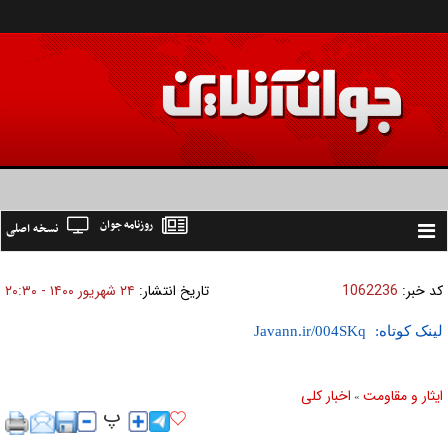
روزنامه جوان
نسخه اصلی
Toggle
navigation
کد خبر:
1062236
تاریخ انتشار:
۲۴ شهريور ۱۴۰۰ - ۲۰:۳۰
لینک کوتاه:
ایثار و مقاومت
اخبار كلی
»