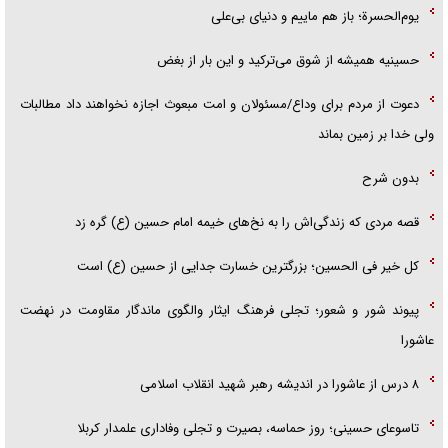
یوم‌الحسرة؛ باز هم ماییم و دنیای بی‌علی
حسینیه همیشه از شوق می‌ترکید و این بار از بغض
دعوت از مردم برای وداع/مسئولان و امت مبعوث اجازه نخواهند داد مطالبات
ولی خدا بر زمین بماند
بدون شرح
قصه مردی که زندگی‌اش را به نخ‌های خیمه امام حسین (ع) گره زد
کل خیر فی الحسین؛ بزرگترین خسارت جدایی از حسین (ع) است
پیوند شور و شعور؛ تجلی فرهنگ ایثار والگوی ماندگار مقاومت در نهضت
عاشورا
۸ درس از عاشورا در اندیشه رهبر شهید انقلاب اسلامی
تاسوعای حسینی؛ روز حماسه، بصیرت و تجلی وفاداری علمدار کربلا