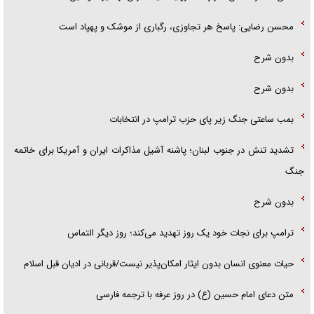
محسن رضایی: پاسخ هر تجاوزی، رگباری از موشک و پهپاد است
بدون شرح
بدون شرح
بمب ساعتی جنگ زیر پای حزب ترام‍پ در انتخابات
تشدید تنش در جنوب لبنان؛ پاشنه آشیل مذاکرات ایران و آمریکا برای خاتمه
جنگ
بدون شرح
ترامپ برای نجات خود یک روز تهدید می‌کند؛ روز دیگر التماس
حیات معنوی انسان بدون ایثار امکان‌پذیر نیست/قربانی در ادیان قبل اسلام
متن دعای امام حسین (ع) در روز عرفه با ترجمه فارسی