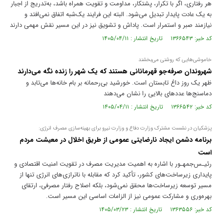
هر رفتاری، اگر با تکرار، پشتکار، مداومت و تقویت همراه باشد، به‌تدریج از اجبار
به یک عادت پایدار تبدیل می‌شود. البته این فرایند یک‌شبه اتفاق نمی‌افتد و
نیازمند صبر و استمرار است. پاداش و تشویق نیز در این مسیر نقش مهمی دارند
کد خبر: ۱۳۶۶۵۴۳ تاریخ انتشار : ۱۴۰۵/۰۴/۱۱
خاموشی‌هایی که روشنی می‌بخشند
شهروندان صرفه‌جو قهرمانانی هستند که یک شهر را زنده نگه می‌دارند
ظهر یک روز داغ تابستان است. خورشید بی‌رحمانه بر بام خانه‌ها می‌تابد و
دماسنج‌ها عدد‌های بالایی را نشان می‌دهند
کد خبر: ۱۳۶۶۵۴۲ تاریخ انتشار : ۱۴۰۵/۰۴/۱۱
پزشکیان در نشست مشترک وزارت دفاع و وزارت نیرو برای بهینه‌سازی مصرف انرژی:
برنامه دشمن ایجاد نارضایتی عمومی از طریق اخلال در معیشت مردم
است
رئیـس‌جمهـور با اشاره به اهمیت مدیریت مصرف در تقویت امنیت اقتصادی و
پایداری زیرساخت‌های کشور، تأکید کرد که مقابله با ناترازی‌های انرژی تنها از
مسیر توسعه زیرساخت‌ها محقق نمی‌شود، بلکه اصلاح رفتار مصرفی، ارتقای
بهره‌وری و مشارکت عمومی نیز از الزامات اساسی این مسیر است.
کد خبر: ۱۳۶۳۵۵۶ تاریخ انتشار : ۱۴۰۵/۰۳/۲۳