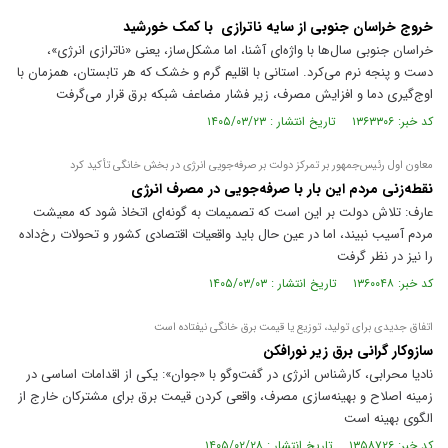
خروج خراسان جنوبی از سایه ناترازی با کمک خورشید
خراسان جنوبی سال‌ها با واژه‌ای آشنا، اما مشکل‌ساز، یعنی «ناترازی انرژی»،
دست و پنجه نرم می‌کرد. استانی با اقلیم گرم و خشک که هر تابستان، همزمان با
اوج‌گیری دما و افزایش مصرف، زیر فشار مضاعف شبکه برق قرار می‌گرفت
کد خبر: ۱۳۶۳۳۰۶ تاریخ انتشار : ۱۴۰۵/۰۳/۲۳
معاون اول رئیس‌جمهور بر تمرکز دولت بر صرفه‌جویی انرژی در بخش خانگی تأکید کرد
نقطه‌زنی مردم این بار با صرفه‌جویی در مصرف انرژی
عارف: تلاش دولت بر این است که تصمیمات به گونه‌ای اتخاذ شود که معیشت
مردم آسیب نبیند، اما در عین حال باید واقعیات اقتصادی کشور و تحولات رخ‌داده
را نیز در نظر گرفت
کد خبر: ۱۳۶۰۰۴۸ تاریخ انتشار : ۱۴۰۵/۰۳/۰۳
اتفاق جدیدی برای تولید، توزیع یا قیمت برق خانگی نیفتاده است
سازوکار گرانی برق زیر نورافکن
نادیا محرابی، کارشناس انرژی در گفت‌و‌گو با «جوان»: یکی از اقدامات اساسی در
زمینه اصلاح و بهینه‌سازی مصرف، واقعی کردن قیمت برق برای مشترکان خارج از
الگوی بهینه است
کد خبر: ۱۳۵۸۷۲۶ تاریخ انتشار : ۱۴۰۵/۰۲/۲۸