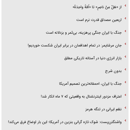
از «هَلْ مِنْ ناصِرٍ» تا «اُمَّةً واحِدَةً»
اربعین مصداق قدرت نرم است
جنگ با ایران جنگی پرهزینه، بی‌ثمر و بزدلانه است
جان مرشایمر: در تمام اهدافمان در برابر ایران شکست خوردیم!
بازار انرژی دنیا در آستانه تاریکی مطلق
بدون شرح
جنگ با ایران، احمقانه‌ترین تصمیم آمریکا
اعتراف مزدور اینترنشنال به واقعیتی که ۷ ماه انکار شد!
نظم ایرانی در تنگه هرمز
واشنگتن‌پست: شوک تازه گرانی بنزین در آمریکا؛ این بار اوضاع فرق می‌کند!