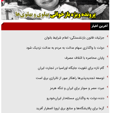
جنجال پزشکان تقلبی در صنعت زیبایی
یهودی‌ها در ادبیات داستانی اروپا؛ از شکسپیر تا دیکنز
گفت‌وگو با خواهر یکی از شهدای جنگ رمضان/ خواهرم فرمانده جهادی و
آخرین اخبار
اهل خدمت بی‌منت بود
جزئیات قانون بازنشستگی؛ اعلام شرایط بانوان
جزئیات شکنجه‌هایم فراتر از آن است که در بیان بگنجد!
دولت با واگذاری سهام عدالت به مردم به عدالت نزدیک شود
گزارش «جوان» از قوانین سخت‌گیرانه ۶ قاره در برابر یورش به پاسگاه‌های
پایان محاصره با ائتلاف مصرف
پلیس
گام تازه برای تقویت جایگاه اوراسیا در تجارت ایران
توسعه تجدیدپذیر‌ها راهکار عبور از ناترازی برق است
عبرت مصر و سوئز برای ایران و تنگه هرمز
دنده دولت به واگذاری مسئله‌دار ایران‌خودرو
گرما برای پالایشگاه‌ها و منابع برق اروپا اضطرار آفرید