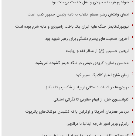
خواهرم فرمانده جهادی و اهل خدمت بی‌منت بود
ادعای واکنش رهبر معظم انقلاب به نامه رئیس جمهور کذب است
نیویورک‌تایمز: جنگ علیه ایران یک باخت راهبردی و مایه شرم بوده است
آخرین صحبت‌های پسرم دلتنگی برای رهبر شهید بود
اربعین حسینی (ع) از منظر فقه و روایت
محسن رضایی: کریدور دومی در تنگه هرمز گشوده نمی‌شود
زمان شارژ اعتبار کالابرگ تغییر کرد
یهودی‌ها در ادبیات داستانی اروپا؛ از شکسپیر تا دیکنز
کنوانسیون خزر، از ابهام حقوقی تا نگرانی امنیتی
دردسر همزمان آمریکا و اوکراین با ته کشیدن موشک‌های پاتریوت
رایزنی وزیر امور خارجه ایتالیا با عراقچی
گفت‌وگوی تلفنی وزرای امور خارجه ایران و سلطنت عمان