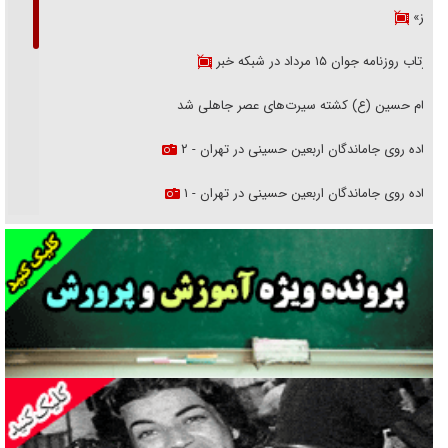
هرمز»
بازتاب روزنامه جوان ۱۵ مرداد در شبکه خبر
امام حسین (ع) کشته سیرت‌های عصر جاهلی شد
پیاده روی جاماندگان اربعین حسینی در تهران - ۲
پیاده روی جاماندگان اربعین حسینی در تهران - ۱
فریاد‌ها و ناله‌های دوستان مبارزدلم را آتش می‌زد
تغییر رویه دشمن در ترور از شیخ فضل‌الله تا مصباح یزدی
خرید قسطی اولش خنده و آخرش گریه است!
فوتبال و آن «بالا»!
راهبرد غافلگیری با نسل جدید پهپاد‌ها