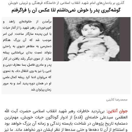
گذری بر یادمان‌های امام شهید انقلاب اسلامی از خاستگاه فرهنگی و تربیتی خویش
گوشه‌گیری پدر را خوش نمی‌داشتم لذا عکس آن را فراگرفتم
برآمدن از خانواده‌ای زاهد و
کم‌برخوردار، رهبر شهید را از آغاز حیات
با این پدیده سازگار ساخت. این امر
موجب شد که آن بزرگ هنگام
دسترسی به مظاهر دنیوی به راحتی
بتواند نسبت بدان بی‌اعتنایی پیشه
سازد. از سوی دیگر رشد یافتن در کنار
پدر و مادری فاضل، بسا معارف دینی و
ادبی را نیز به وی انتقال داد، به نحوی
که می‌توان ادعا کرد ریشه کمال علمی
او در همان دوره پدید آمد و به مرور
زمان پرتوان شد
محمدرضا کائینی
جوان آنلاین:
بی‌تردید خاطرات رهبر شهید انقلاب اسلامی حضرت آیت الله
العظمی سیدعلی خامنه‌ای (قده) از ادوار گوناگون حیات خویش، مهم‌ترین
دستمایه تاریخ پژوهان در شناخت بایسته زندگی و زمانه آن بزرگ خواهد بود
و استنتاج از آن تا دهه‌ها و حتی سده‌ها از نظر ایشان دور نخواهد ماند. ما نیز