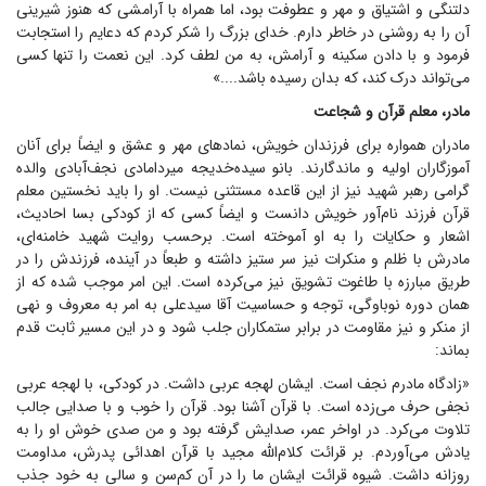
دلتنگی و اشتیاق و مهر و عطوفت بود، اما همراه با آرامشی که هنوز شیرینی
آن را به روشنی در خاطر دارم. خدای بزرگ را شکر کردم که دعایم را استجابت
فرمود و با دادن سکینه و آرامش، به من لطف کرد. این نعمت را تنها کسی
می‌تواند درک کند، که بدان رسیده باشد....»
مادر، معلم قرآن و شجاعت
مادران همواره برای فرزندان خویش، نماد‌های مهر و عشق و ایضاً برای آنان
آموزگاران اولیه و ماندگارند. بانو سیده‌خدیجه میردامادی نجف‌آبادی والده
گرامی رهبر شهید نیز از این قاعده مستثنی نیست. او را باید نخستین معلم
قرآن فرزند نام‌آور خویش دانست و ایضاً کسی که از کودکی بسا احادیث،
اشعار و حکایات را به او آموخته است. برحسب روایت شهید خامنه‌ای،
مادرش با ظلم و منکرات نیز سر ستیز داشته و طبعاً در آینده، فرزندش را در
طریق مبارزه با طاغوت تشویق نیز می‌کرده است. این امر موجب شده که از
همان دوره نوباوگی، توجه و حساسیت آقا سیدعلی به امر به معروف و نهی
از منکر و نیز مقاومت در برابر ستمکاران جلب شود و در این مسیر ثابت قدم
بماند:
«زادگاه مادرم نجف است. ایشان لهجه عربی داشت. در کودکی، با لهجه عربی
نجفی حرف می‌زده است. با قرآن آشنا بود. قرآن را خوب و با صدایی جالب
تلاوت می‌کرد. در اواخر عمر، صدایش گرفته بود و من صدی خوش او را به
یادش می‌آوردم. بر قرائت کلام‌الله مجید با قرآن اهدائی پدرش، مداومت
روزانه داشت. شیوه قرائت ایشان ما را در آن کم‌سن و سالی به خود جذب