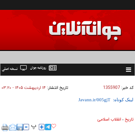
روزنامه جوان
نسخه اصلی
Toggle
navigation
کد خبر:
1355907
تاریخ انتشار:
۱۴ ارديبهشت ۱۴۰۵ - ۰۳:۲۰
لینک کوتاه:
تاریخ
انقلاب اسلامی
»