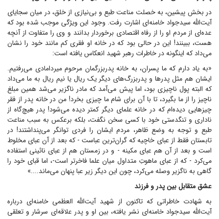
در بخش پیشین، به خصلت مناعت طبع و بی‌نیازی از خلق، در میان سجایای
آیت‌الله سیدجواد خامنه‌ای اشارت رفت. وجود این ویژگی موجب شده بود که
عده‌ای از مردم او را از رفاه اقتصادی برخوردار بدانند و وی را متفاوت از آنچه
هست، ببینند! این در حالی بود که در خانه او فقری کم مانند خود را نشان
می‌داد که اینگونه در خاطرات رهبر شهید انعکاس یافته است:
«به یاد دارم که ما پسران، به خانه پدربزرگمان مرحوم میردامادی می‌رفتیم.
ایشان هم مثل پدر‌ها و پدربزرگ‌های دیگر یک ریال یا نیم ریال به ما می‌داد
که البته پول ناچیزی بود، اما پیش می‌آمد که مادر ناگزیر می‌شد همین مبلغ
ناچیز را از ما بگیرد، تا با آن برای شام ما چیزی بخرد! من در خانه پدر از فقر
چیز‌هایی دیده‌ام که در خانه علمای دیگر کمتر دیده می‌شود! پدر هیچ‌گاه از
ناداری و تنگدستی خود با کسی سخن نگفت، بلکه برعکس به سبب مناعت
طبع و توجه به وضع ظاهر، مردم ایشان را فردی توانگر می‌پنداشتند! در
تابستان فقط از عبای خاچیه که گران‌ترین عباست - که بعد از آن عبای مخلوط
است و بعد از آن هم عبای مکینه - و در زمستان هم از عبای نائینی استفاده
می‌کرد - که از عبای ماهوتِ متداول میان علما فاخرتر است-، اما قبای خود را
گاهی به ناگزیر وصله می‌کرد، چون این دیگر زیر عبا پنهان می‌ماند....»
عشق متقابل بین پدر و فرزند
به شهادت خاطراتی که تاکنون از شهید آیت‌الله العظمی خامنه‌ای درباره
آیت‌الله سیدجواد خامنه‌ای نشر یافته، بین او و پدر علاقه‌ای سرشار و تعلقی