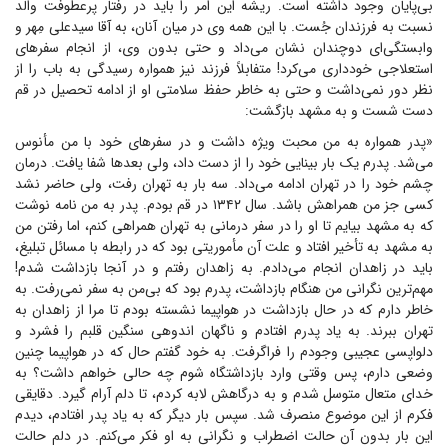
بی‌پایان وجود داشته است. ریشه این امر را باید در رفتار پرعطوفت والد
نسبت به فرزندان جُست. با این همه وی در میان آنان، به آقا سیدعلی مِهر و
وابستگی‌ای دوچندان نشان می‌داد و حتی بدون وی، از انجام سفر‌های
استعلاجی خودداری می‌کرد! متفابلاً فرزند نیز همواره رسیدگی به باب را از
نظر دور نمی‌داشت و حتی به خاطر حفظ سلامتی او از ادامه تحصیل در قم
دست شست و به مشهد بازگشت:
«پدر همواره به من محبت ویژه داشت و در سفر‌های خود با من مأنوس
می‌شد. پدرم یک بار بینایی خود را از دست داد، ولی بعد‌ها شفا یافت. درمان
چشم خود را در تهران ادامه می‌داد. سه بار به تهران رفت، ولی حاضر نشد
کسی جز من همراهش باشد. سال ۱۳۴۲ در قم بودم. پدر به من نامه نوشت
که به مشهد بیایم تا او را در سفر درمانی به تهران همراهی کنم، اما رفتن من
به مشهد به تأخیر افتاد و علت آن مأموریتی بود که در رابطه با مسائل تبلیغ،
باید در زاهدان انجام می‌دادم. به زاهدان رفتم و در آنجا بازداشت شدم!
مهم‌ترین نگرانی من هنگام بازداشت، پدرم بود که بی‌من به سفر نمی‌رفت. به
خاطر دارم که در حال بازداشت در هواپیما نشسته بودم تا مرا از زاهدان به
تهران ببرند. به یاد پدرم افتادم و ناگهان اندوهی سنگین قلبم را فشرد و
دلواپسی عجیبی وجودم را فراگرفت. به خود گفتم حال که در هواپیما چنین
وضعی دارم، پس وقتی وارد بازداشتگاه شوم چه حالی خواهم داشت؟ به
خدای متعال متوسل شدم و به درگاهش لابه کردم، تا دلم آرام گیرد. دقایقی
فکرم از این موضوع منصرف شد. سپس بار دیگر که به یاد پدر افتادم، دیدم
این بار بدون آن حالت اضطراب و نگرانی به او فکر می‌کنم. در دلم حالت