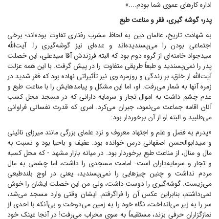
اداره کار‌های عموی شما بودم....»
پدر؛ گوشه گیری، فقر و مناعت طبع
به شهادت تاریخ، عالمان دین به لحاظ مشرب رفتاری تفاوت بوده‌اند؛ برخی
اجتماعی بودن را می‌پسندیده‌اند و عده‌ای نیز گوشه‌گیری را. آیت‌الله
سیدجواد خامنه‌ای از گروه دوم بود که البته فرزندش آقا سیدعلی، این خصلت
پدر را نمی‌پسندید و طبعاً طریقی متفاوت را در پیش گرفت. با این همه عزلت
آیت‌الله از خلق، بر زندگی و روزمره وی نیز تأثیراتی نهاده بود که فقر شدید در
زمره آنها به شمار می‌رفت. او، اما این مشکل و پیامدهایش را با مناعت طبع و
عدم چشم داشت به اموال تجار و سرمایه دارانی که در مسجد محل کسب
آنان اقامه جماعت می‌نمود، جبران می‌کرد. امری که قدرت نفسانی فراوانی
می‌طلبید و البته او از آن برخوردار بود:
«پدرم به فضل و علم و اجتهاد معروف و نزد علمای بزرگی مانند میرزای نائینی
و سیدابوالحسن اصفهانی درس خوانده بود. عفیف و باحیا بود و نسبت به
مال و منال، از مناعت طبع برخوردار بود. در میانه بازار مشهد - که محل کسبه
و تجار و سرمایه‌داران است- امامت مسجدی را داشت، اما چشمی به مال
مردم نداشت و چنین چیز‌هایی را نمی‌پسندید، یعنی در اوج بلندطبعی
می‌زیست. گوشه‌گیری را دوست داشت، ولی من این خصلت ایشان را خوش
نمی‌داشتم، بنابراین عکس آن را فراگرفتم. ایشان وقتی وارد مسجد می‌شد،
سر را به زیر می‌انداخت، نگاه خود را به زمین می‌دوخت و بی‌آنکه با احدی از
نمازگزاران حرفی بزند، مستقیماً به سوی محراب می‌رفت! در آنجا عینک خود