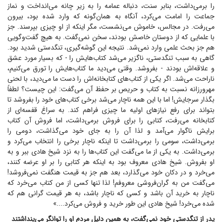
را برمی‌داشت، بنابر سنت، دنباله عمامه را به زیر چانه می‌انداخت و نماز
جماعت را امامت می‌کرد، آنگاه به همان‌گونه که وارد شده بود، بیرون
می‌رفت. در مجالس، خاموش می‌نشست، مگر اینکه از او چیزی بپرسند. جز
با علمایی که از دوستان خاصش بودند، سخن نمی‌گفت. به هیچ گفت‌وگویی
هم جز بحث علمی وارد نمی‌شد. نتیجه این گوشه‌گیری، تنگدستی شدید بود.
گاهی به سبب تنگدستی، ناگزیر می‌شد کتاب‌هایش را - که بسیار مورد عشق
و علاقه‌اش بودند - بفروشد. وقتی می‌دید ما کتاب‌هایش را تورق می‌کنیم،
ناراحت می‌شد. اگر یکی از کتاب‌های کتابخانه‌اش را دست ما می‌دید، با لحنی
مهرورزانه نسبت به کتاب و حریص بر حفظ آن می‌گفت: این چیست؟ لطفاً
بگذار سرجایش! اما با این همه ناچار می‌شد برخی کتاب‌های خود را بفروشد تا
بتواند برای رفع نیاز‌های اولیه ما چیزی فراهم کند. به سراغ قفسه‌ای از
کتابخانه می‌رفت، کتابی را برای فروش برمی‌داشت، اما فروش آن کتاب
برایش ناگوار می‌آمد و لذا آن را به جای خود می‌گذاشت، دومی را
برمی‌داشت، سومی را برمی‌داشت تا اینکه ناچار برخی را انتخاب می‌کرد و
برمی‌داشت. به یکی از ما می‌گفت این کتاب‌ها را به نزد شیخ هادی ببر و به
او بفروش. شیخ هادی معروف بود به اینکه هر کتابی را بر او عرضه کنند،
می‌خرد و در دکان خود می‌گذارد، بعد هم جز به قیمت هنگفت نمی‌فروشد!
می‌گفت من به گران‌فروشی معروفم! لذا تنها کسی از من کتاب می‌خرد که
ناچار به خرید آن باشد و کسی که ناچار باشد، به هر قیمت گرانی هم که
شده می‌خرد! شیخ هادی این طور خرید و فروش می‌کرد....»
پدر از تنگدستی خود نمی‌گفت، به همین دلیل مردم او را توانگر می‌پنداشتند