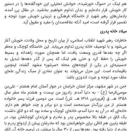
هم اینک در «سوگ خورشید»، خوانش تحلیلی این خودگفته‌ها را در دستور
کار خویش قرار داده‌ایم و بدان تداوم خواهیم بخشید. در مقال پی آمده،
یادمان‌های رهبر شهید از خاستگاه فرهنگی و تربیتی خویش مورد توجه و
تفسیر قرار گرفته است؛ امید آنکه علاقه‌مندان را مفید و مقبول آید.
میلاد خانه پدری
خاطرات رهبر شهید انقلاب اسلامی، از بیان تاریخ و محل ولادت خویش آغاز
می‌شود و با توصیف خانه پدری تداوم می‌یابد. این خاستگاه کوچک و محقر
اگر چه بعد‌ها قدری وسعت یافت، اما همچنان صورت زاهدانه و بسیط
خویش را حفظ کرد و حتی هم اینک که پس از گذر دهه‌ها تبدیل به
حسینیه‌ای در یکی از کوچه‌های محله «سرشور» مشهد گشته، اینچنین
باقیمانده است. این منزل می‌تواند به عنوان نمادی از سبک زندگی علمای
سلف مورد توجه و عبرت اندوزی باشد:
«من در شهر مشهد، مرکز استان خراسان در جوار آستان امام هشتم - علی‌بن
موسی‌الرضا (ع) - به دنیا آمدم. زادروز من بیست و هشتم ماه صفر سال
۱۳۵۸ هـ. ق (فروردین ۱۳۱۸ هـ. ش) است. من دومین فرزند پسر خانواده
هستم. از من بزرگ‌تر سیدمحمد است و دو برادر و چند خواهر هم دارم.
خانه‌ای که در آن به دنیا آمدم، خانه‌ای کوچک و ساده بود که دو اتاق داشت؛
یک اتاق در طبقه بالا مخصوص پدر و مادرم و فرزندان کوچکشان بود، در
طبقه پایین هم اتاقی برای خواهرانمان بود که مادرشان پیش از ازدواج پدرم با
مادرم از دنیا رفته بود. بعد‌ها پس از ۳۰ سال یا بیشتر، در ترمیم خانه آن اتاق