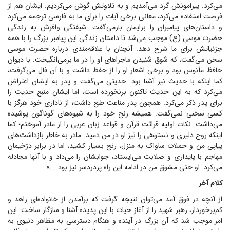
می‌کرد. پیرامونش گرد می‌آمدیم و به تلاوتش گوش می‌کردیم. ایشان هم از
فرصت استفاده می‌کرد، معانی برخی آیات را برای ما به فارسی ترجمه می‌کرد
و داستان‌های پیامبران را برایمان بازمی‌گفت. شیفتگی وافرش به زندگی
حضرت موسی (ع) موجب می‌شد تا داستان زندگی این پیامبر بزرگ را با همه
جزئیاتش برای ما شرح دهد. آنچنان با علاقه‌مندی درباره حضرت موسی
سخن می‌گفت، که شوق شنیدن ماجرا‌های او را در ما برمی‌انگیخت. با دیوان
حافظ مأنوس بود و برخی اشعار او را از حفظ داشت و با آن فال می‌گرفت،
کما اینکه با حدیث نیز آشنا بود. حدیثی می‌گفت و پدر به ایشان اعتراض
می‌کرد که به این حدیث تاکنون برنخورده است، اما ایشان منبع حدیث را
برای پدر ذکر می‌کرد. همچون پدر مناعت طبع داشت؛ از ناداری خود هرگز با
کسی سخنی نمی‌گفت. همیشه رنج خود را به شیوه‌های گوناگون پوشیده
می‌داشت. نکات اولیه قرائت قرآن و قواعد زبان عربی را از مادر آموختم؛ کما
اینکه روح دلیری و نستوهی را نیز او در من دمید. مادر به خاطر بازداشت‌های
پیاپی من و حملات ساواک به منزل، رنج بسیار کشید، اما در برابر دژخیمان
مهاجم با پایداری و صلابت می‌ایستاد، جوابشان را می‌داد و با آنها مجادله
می‌کرد. او حتی مشوق من در ادامه این راه پردردسر نیز بود....»
کلام آخر
از آنچه در فوق آمد می‌توان نتیجه گرفت که برآمدن از خانواده‌ای زاهد و
کم‌برخوردار، رهبر شهید را از آغاز حیات با این پدیده آشنا و سازگار ساخت. این
امر موجب شد که آن بزرگ در آینده و هنگام دسترسی به مظاهر دنیوی به