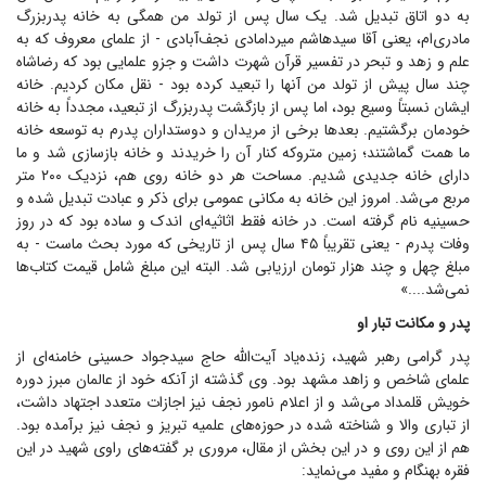
به دو اتاق تبدیل شد. یک سال پس از تولد من همگی به خانه پدربزرگ
مادری‌ام، یعنی آقا سیدهاشم میردامادی نجف‌آبادی - از علمای معروف که به
علم و زهد و تبحر در تفسیر قرآن شهرت داشت و جزو علمایی بود که رضاشاه
چند سال پیش از تولد من آنها را تبعید کرده بود - نقل مکان کردیم. خانه
ایشان نسبتاً وسیع بود، اما پس از بازگشت پدربزرگ از تبعید، مجدداً به خانه
خودمان برگشتیم. بعد‌ها برخی از مریدان و دوستداران پدرم به توسعه خانه
ما همت گماشتند؛ زمین متروکه کنار آن را خریدند و خانه بازسازی شد و ما
دارای خانه جدیدی شدیم. مساحت هر دو خانه روی هم، نزدیک ۲۰۰ متر
مربع می‌شد. امروز این خانه به مکانی عمومی برای ذکر و عبادت تبدیل شده و
حسینیه نام گرفته است. در خانه فقط اثاثیه‌ای اندک و ساده بود که در روز
وفات پدرم - یعنی تقریباً ۴۵ سال پس از تاریخی که مورد بحث ماست - به
مبلغ چهل و چند هزار تومان ارزیابی شد. البته این مبلغ شامل قیمت کتاب‌ها
نمی‌شد....»
پدر و مکانت تبار او
پدر گرامی رهبر شهید، زنده‌یاد آیت‌الله حاج سیدجواد حسینی خامنه‌ای از
علمای شاخص و زاهد مشهد بود. وی گذشته از آنکه خود از عالمان مبرز دوره
خویش قلمداد می‌شد و از اعلام نامور نجف نیز اجازات متعدد اجتهاد داشت،
از تباری والا و شناخته شده در حوزه‌های علمیه تبریز و نجف نیز برآمده بود.
هم از این روی و در این بخش از مقال، مروری بر گفته‌های راوی شهید در این
فقره بهنگام و مفید می‌نماید: