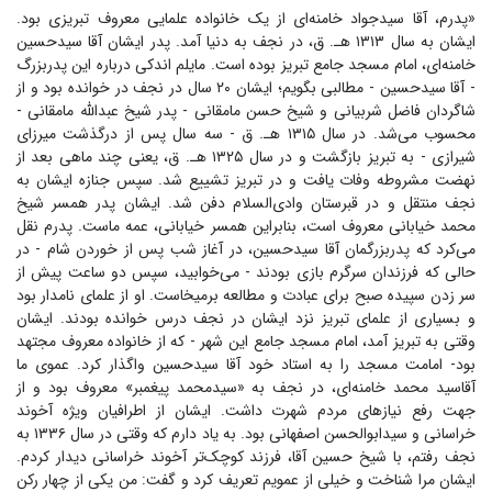
«پدرم، آقا سیدجواد خامنه‌ای از یک خانواده علمایی معروف تبریزی بود.
ایشان به سال ۱۳۱۳ هـ. ق، در نجف به دنیا آمد. پدر ایشان آقا سیدحسین
خامنه‌ای، امام مسجد جامع تبریز بوده است. مایلم اندکی درباره این پدربزرگ
- آقا سیدحسین - مطالبی بگویم؛ ایشان ۲۰ سال در نجف در خوانده بود و از
شاگردان فاضل شربیانی و شیخ حسن مامقانی - پدر شیخ عبدالله مامقانی -
محسوب می‌شد. در سال ۱۳۱۵ هـ. ق - سه سال پس از درگذشت میرزای
شیرازی - به تبریز بازگشت و در سال ۱۳۲۵ هـ. ق، یعنی چند ماهی بعد از
نهضت مشروطه وفات یافت و در تبریز تشییع شد. سپس جنازه ایشان به
نجف منتقل و در قبرستان وادی‌السلام دفن شد. ایشان پدر همسر شیخ
محمد خیابانی معروف است، بنابراین همسر خیابانی، عمه ماست. پدرم نقل
می‌کرد که پدربزرگمان آقا سیدحسین، در آغاز شب پس از خوردن شام - در
حالی که فرزندان سرگرم بازی بودند - می‌خوابید، سپس دو ساعت پیش از
سر زدن سپیده صبح برای عبادت و مطالعه برمیخاست. او از علمای نامدار بود
و بسیاری از علمای تبریز نزد ایشان در نجف درس خوانده بودند. ایشان
وقتی به تبریز آمد، امام مسجد جامع این شهر - که از خانواده معروف مجتهد
بود- امامت مسجد را به استاد خود آقا سیدحسین واگذار کرد. عموی ما
آقاسید محمد خامنه‌ای، در نجف به «سیدمحمد پیغمبر» معروف بود و از
جهت رفع نیاز‌های مردم شهرت داشت. ایشان از اطرافیان ویژه آخوند
خراسانی و سیدابوالحسن اصفهانی بود. به یاد دارم که وقتی در سال ۱۳۳۶ به
نجف رفتم، با شیخ حسین آقا، فرزند کوچک‌تر آخوند خراسانی دیدار کردم.
ایشان مرا شناخت و خیلی از عمویم تعریف کرد و گفت: من یکی از چهار رکن