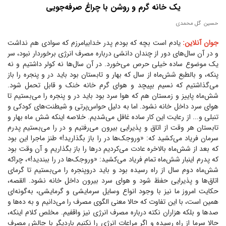
یک خانه گرم و روشن با چراغ صرفه‌جویی
حسین گل محمدی
جوان آنلاین:
یادم است بچه که بودم پدر خدابیامرزم که سوادی هم نداشت
و در آن سال‌های دور از چندان دانشی درباره مصرف انرژی برخوردار نبود، سر
یک موضوع ساده خیلی حرص می‌خورد. در آن سال‌ها نه کولر داشتیم و نه
پنکه، و بالطبع شش‌ماه از سال که بهار و تابستان بود باید در و پنجره را باز
می‌گذاشتیم که نسیم بپیچد و هوای گرم خانه خنک و قابل تحمل شود.
شش‌ماه پاییز و زمستان هم که هوا سرد بود باید در و پنجره را می‌بستیم تا
هوای سرد داخل خانه نشود. اما به دلیل حواس‌پرتی و شیطنت‌های کودکی و
تنبلی و... از رعایت این کار ساده غافل می‌شدیم. خلاصه اینکه شش ماه بهار و
تابستان هر وقت از اتاق و پذیرایی بیرون می‌رفتیم و در را می‌بستیم پدرم
سرمان فریاد می‌کشید که: «وروجک‌ها در را باز بگذارید!» طنز ماجرا این بود
که بعد از شش‌ماه بالاخره عادت می‌کردیم در‌ها را باز بگذاریم و آن وقت بود
که پدرم اینبار شش‌ماه تمام فریاد می‌کشید: «وروجک‌ها در را ببندید!»، چراکه
شش‌ماه دوم سال از راه رسیده بود و باید دروپنجره را می‌بستیم تا گرمای
اتاق‌ها و پذیرایی حفظ شود و هوای سرد بیرون داخل خانه نشود. القصه،
حکایت امروز ما نیز با وجود انواع وسایل سرمایشی و گرمایشی، به‌گونه‌ای
همین است، با این تفاوت که حالا معنی الگوی مصرف را می‌دانیم و به ده‌ها و
صد‌ها و بلکه هزاران نکته درباره مصرف انرژی نیز واقفیم. مخلص کلام اینکه،
حالا سرما از راه رسیده و اگر مراعات انرژی را نکنیم باردیگر با چالش مصرف