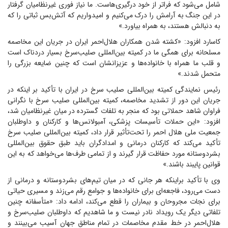
شامل می‌شود که فراتر از خود درگیری‌هاست. ما نیاز فوری غیرنظامیان گرفتار
در این جنگ به آرامش را درک می‌کنیم و امیدواریم که آتش‌بس ثباتی را که
به دنبالش هستند، به همراه بیاورد.»
کاسارد افزود: «کشته شدن همکاران هلال‌احمر ایران در جریان این مخاصمه
مسلحانه برای همگی ما در کمیته بین‌المللی صلیب‌سرخ بسیار دردناک است
و قلب ما همراه با خانواده‌ها و عزیزانشان است که چنین ضایعه بزرگی را
متحمل شدند.»
رئیس نمایندگی کمیته بین‌المللی صلیب سرخ در ایران با تأکید بر اینکه در
جریان این دور از تشدید مخاصمه، کمیته بین‌المللی صلیب سرخ با نگرانی
فراوان شاهد حملاتی بود که منجر به تلفات گسترده در میان غیرنظامیان شد،
افزود: «این حملات تأسیسات پزشکی، آمبولانس‌ها و کارکنان و داوطلبان
جمعیت ملی هلال احمر را تحت‌تأثیر قرار داد، کمیته بین‌المللی صلیب سرخ
تأکید می‌کند که کارکنان درمانی و امدادگران باید طبق حقوق بین‌المللی
بشردوستانه مورد حفاظت قرار گیرند و از تمامی طرف‌ها می‌خواهد که به این
قوانین پایبند باشند.»
وی با تأکید براینکه هر جانی که در میان تیم‌های بشردوستانه و درمانی از
دست می‌رود، فاجعه‌ای برای خانواده‌ها و جوامع رقم می‌زند و مسیری حیاتی
برای نجات مجروحان و بیماران را قطع می‌کند، ادامه داد: «متأسفانه چنین
تلفاتی دیگر یک رویداد نادر نیست و ما شاهدیم که داوطلبان صلیب‌سرخ و
هلال‌احمر در خط مقدم مخاصمات در تمام مناطق جهان آسیب می‌بینند و