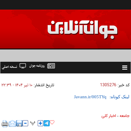
روزنامه جوان
نسخه اصلی
Toggle
navigation
کد خبر:
1305276
تاریخ انتشار:
۱۰ تير ۱۴۰۴ - ۲۲:۳۹
لینک کوتاه:
جامعه
اخبار كلی
»