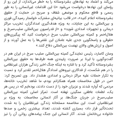
می‌کند و اعتماد به نهاد‌های بشردوستانه را به خطر می‌اندازد، از این رو از
رؤسای این نهاد‌ها درخواست می‌شود «تا این اقدامات غیرانسانی را به طور
رسمی و قاطع محکوم و موضعی شفاف و صریح در حمایت از حقوق
بشردوستانه اعلام کنید»، «در قالب بیانیه‌ای مشترک، خواستار رسیدگی فوری
و بین‌المللی به این جنایات، به ویژه هدف‌گیری امدادگران، تخریب مراکز
درمانی و تجهیزات امدادی شوید» و «از فدراسیون بین‌المللی صلیب‌سرخ و
هلال‌احمر و کمیته بین‌المللی صلیب سرخ درخواست کنید که پیگیری‌های
حقوقی و پاسخگویی جدی علیه عاملان این نقض‌ها را به عمل آورند و از
اصول و ارزش‌های والای نهضت بین‌المللی دفاع کنند.»
وسان کاسارد، رئیس نمایندگی کمیته بین‌المللی صلیب سرخ در ایران هم در
گفت‌وگویی با ایرنا بر ضرورت پایبندی همه طرف‌ها به حقوق بین‌المللی
بشردوستانه تأکید کرد و با اشاره به اینکه جنگ اخیر زندگی هزاران غیرنظامی
را در هم شکست، از فداکاری نیرو‌های امدادگر هلال‌احمر تقدیر کرد و نسبت
به تکرار حملات علیه مراکز درمانی و امدادی هشدار داد. وی تصریح کرد:
«من در طول مخاصمات همراه همکارانم بودم، ما شاهد تخریب خانه‌ها،
مردمی که آواره شدند و عزیزان خود را از دست دادند، بوده‌ایم که در پس هر
یک، لطمات عاطفی سنگینی نهفته است. تمرکز اصلی کمیته بین‌المللی
صلیب‌سرخ در جریان جنگ‌ها، بر آثار انسانی مخاصمات به ویژه بر
غیرنظامیان است. این مخاصمه مسلحانه زندگی غیرنظامیان را به شدت
تحت‌تأثیر قرار داد؛ بسیاری کشته شدند، تعداد بیشتری زخمی و صد‌ها
خانواده بی‌خانمان شدند. آثار انسانی این جنگ پیامد‌های روانی آن را نیز