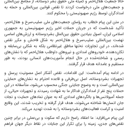
حالا جمعیت هلال‌احمر و کمیته ملی حقوق بشر دوستانه، از مجامع بین‌المللی
و جمعیت‌های ملی درخواست کردند تا نقض قوانین بین‌المللی و حمله به
امدادگران توسط رژیم صهیونیستی را محکوم کنند.
در متن این پیام خطاب به رؤسای جمعیت‌های ملی صلیب‌سرخ و هلال‌احمر،
تأکید شده‌است که در جریان حملات اخیر رژیم صهیونیستی به جمهوری
اسلامی ایران، اصول بنیادین حقوق بین‌الملل بشردوستانه و ارزش‌های اساسی
نهضت بین‌المللی صلیب‌سرخ و هلال‌احمر به شکل فاحش و مکرر نقض
شده‌اند، در این تجاوزات نه‌تنها مناطق غیرنظامی بلکه به شکلی بی‌سابقه و
تکان‌دهنده، خودرو‌های امدادی و نیرو‌های داوطلب هلال‌احمر که با نشان‌های
رسمی و شناخته‌شده در حال انجام مأموریت‌های انسانی بودند، به طور
مستقیم و عامدانه هدف قرار گرفتند.
در ادامه پیام آمده‌است: این اقدامات، نقض آشکار اصل مصونیت پرسنل و
تجهیزات بشردوستانه، اصل بی‌طرفی و قاعده احترام به نشان‌های حمایتی
بین‌المللی است و به وضوح جنایتی جنگی محسوب می‌شود، متأسفانه در این
حملات پنج نفر از امدادگران فداکار ما به شهادت رسیدند و تجهیزات حیاتی، از
جمله آمبولانس‌ها و بالگرد‌های امدادی که به عنوان نماد‌های حمایت و نجات
جان انسان‌ها شناخته می‌شوند، هدف قرار گرفته و تخریب شدند، این وقایع
امنیت و کرامت فعالیت‌های بشردوستانه را به شدت تهدید می‌کند.
این پیام می‌افزاید: ما اعتقاد راسخ داریم که سکوت و بی‌عملی در برابر چنین
نقض‌های جدی، زمینه را برای تکرار این جنایات در نقاط دیگر جهان فراهم