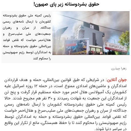
حقوق بشردوستانه زیر پای صهیون!
رئیس کمیته ملی حقوق بشردوستانه
کشورمان با ارسال نامه‌های رسمی
جداگانه، از سران و رهبران
جمعیت‌های ملی صلیب‌سرخ و
هلال‌احمر خواست که نقض قواعد
بین‌المللی حقوق بشردوستانه و حمله
به امدادگران توسط رژیم صهیونیستی
را محکوم کنند
زهرا چیذری
جوان آنلاین:
در شرایطی که طبق قوانین بین‌المللی، حمله و هدف قراردادن
امدادگران و ماشین‌های امدادی ممنوع است، در حمله ۱۲ روزه اسرائیل علیه
کشورمان یک آمبولانس هلال احمر مورد حمله مستقیم قرار گرفت و پنج تن
از امدادگران این جمعیت به شهادت رسیدند و ۳۰ نفر هم مجروح شدند. حالا
رئیس کمیته ملی حقوق بشردوستانه کشورمان با ارسال نامه‌های رسمی
جداگانه؛ از سران و رهبران جمعیت‌های ملی صلیب‌سرخ و هلال‌احمر خواست
که نقض قواعد بین‌المللی حقوق بشردوستانه و حمله به امدادگران توسط
رژیم صهیونیستی را محکوم کنند تا با حفظ همبستگی، مانع از تکرار این وقایع
در سراسر دنیا شوند.