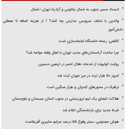
اهل خدمت بی‌منت بود
انسداد مسیر جنوب به شمال چالوس و آزادراه تهران–شمال
جزئیات شکنجه‌هایم فراتر از آن است که در بیان بگنجد!
والدین با تخلف سرویس مدارس چه کنند؟ / از هزینه اضافه تا معطلی
گزارش «جوان» از قوانین سخت‌گیرانه ۶ قاره در برابر یورش به پاسگاه‌های
دانش‌آموز
پلیس
کاظمی: رسانه خاستگاه اعتمادسازی است
چرا ساخت آرامستان‌های جدید تهران با تعلل وقفه مواجه شد؟
روایت کولیوند از خدمات هلال احمر در اربعین حسینی
امروز ۵۰ هزار تردد در مرز مهران ثبت شد
ترافیک در محور‌های کندوان و هراز سنگین است
هلاکت اعضای یک تیم تروریستی در جنوب استان سیستان و بلوچستان
شرط جدید برای بازنشستگی اعلام شد
هوش مصنوعی، بستر وقوع ۵۵ درصد جرایم سایبری آفریقاست