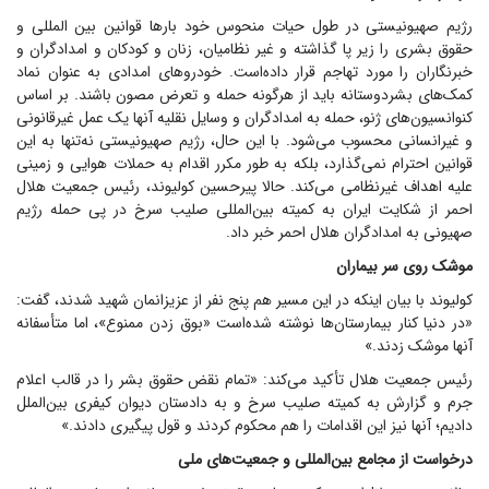
رژیم صهیونیستی در طول حیات منحوس خود بار‌ها قوانین بین المللی و
حقوق بشری را زیر پا گذاشته و غیر نظامیان، زنان و کودکان و امدادگران و
خبرنگاران را مورد تهاجم قرار داده‌است. خودرو‌های امدادی به عنوان نماد
کمک‌های بشردوستانه باید از هرگونه حمله و تعرض مصون باشند. بر اساس
کنوانسیون‌های ژنو، حمله به امدادگران و وسایل نقلیه آنها یک عمل غیرقانونی
و غیرانسانی محسوب می‌شود. با این حال، رژیم صهیونیستی نه‌تنها به این
قوانین احترام نمی‌گذارد، بلکه به طور مکرر اقدام به حملات هوایی و زمینی
علیه اهداف غیرنظامی می‌کند. حالا پیرحسین کولیوند، رئیس جمعیت هلال
احمر از شکایت ایران به کمیته بین‌المللی صلیب سرخ در پی حمله رژیم
صهیونی به امدادگران هلال احمر خبر داد.
موشک روی سر بیماران
کولیوند با بیان اینکه در این مسیر هم پنج نفر از عزیزانمان شهید شدند، گفت:
«در دنیا کنار بیمارستان‌ها نوشته شده‌است «بوق زدن ممنوع»، اما متأسفانه
آنها موشک زدند.»
رئیس جمعیت هلال تأکید می‌کند: «تمام نقض حقوق بشر را در قالب اعلام
جرم و گزارش به کمیته صلیب سرخ و به دادستان دیوان کیفری بین‌الملل
دادیم؛ آنها نیز این اقدامات را هم محکوم کردند و قول پیگیری دادند.»
درخواست از مجامع بین‌المللی و جمعیت‌های ملی