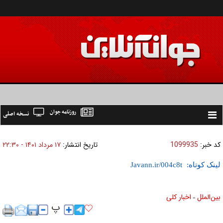
روزنامه جوان
نسخه اصلی
Toggle
navigation
کد خبر:
1099935
تاریخ انتشار:
۱۷ مرداد ۱۴۰۱ - ۲۲:۳۰
لینک کوتاه:
بين‌الملل
اخبار كلی
»