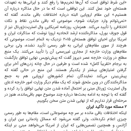
«این شرط توافق است که آن‌ها تحریم‌ها را رفع کنند و ایرانی‌ها به تعهدات
هسته‌ای خود عمل کنند. این توافقی است که ما در حال مذاکره درباره آن
هستیم.» این مقام اروپایی البته درباره اختلافات باقی مانده، گفته که
«نمی‌توانم وارد جزئیات شوم»، موضوعی که باقی ماندن نقاط و نکات
اختلافی را تأیید می‌کند. همزمان، روزنامه امریکایی وال استریت‌ژورنال نیز از
قول جوزف بورل، مذاکره‌کننده ارشد اتحادیه اروپا نوشت که مذاکرات ایران و
امریکا برای احیای توافق هسته‌ای ۲۰۱۵ نزدیک به اتمام است، موضوعی که
هرچند از سوی مقام‌های ایرانی به طور رسمی تأیید نشده، ولی برخی
مقام‌های وزارت خارجه از مجاری غیررسمی آن را تأیید می‌کنند. یک منبع
مطلع در وزارت خارجه عصر دیروز گفت که پیش‌نویس نهایی توافق بازگشت
به برجام «تقریباً کامل» شده است و طرفین در حال چانه زدن‌های آخر برای
گرفتن امتیاز‌های بیشتر از یکدیگر هستند. این منبع در حالی گفته که
پیش‌بینی می‌کند نمایندگان تمام کشور‌های اروپایی هم به جمع
مذاکره‌کنندگان در وین ملحق شوند که یک مقام دیگر وزارت امور خارجه ادعای
وال استریت ژورنال مبنی بر احتمال آماده شدن متن نهایی توافق را رد کرده و
گفته که با توجه به ادامه بحث‌ها درباره چند موضوع مهم باقی‌مانده، هنوز در
مرحله‌ای قرار نداریم که از نهایی شدن متن سخن بگوییم.
۲ مسئله مورد تأکید ایران
اینکه اختلافات باقی مانده بر سر چه موضوعاتی است، مقام‌ها به طور رسمی
چیزی اعلام نکرده‌اند، ولی گفته می‌شود که مسائل پادمانی بین ایران و
آژانس و همچنین تضمین‌هایی که ایران از امریکا می‌خواهد مبنی بر اینکه