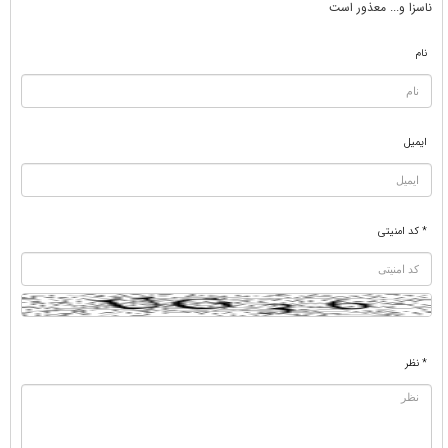
ناسزا و... معذور است
نام
ایمیل
* کد امنیتی
* نظر