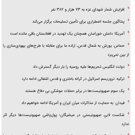
تحلیل ابعاد پیام رهبر انقلاب به حزب‌الله/ مقاومت نقشه راه آینده غرب آسیا
افزایش شمار شهدای غزه به ۷۳ هزار و ۳۸۲ نفر
پنتاگون جلسه اضطراری برای تأمین تسلیحات برگزار می‌کند
آمریکا: داعش خوراسان همچنان یک تهدید در افغانستان باقی مانده است
حماس: یورش به شمال قدس، اراده ما برای مقابله با طرح‌های یهودی‌سازی را
از بین نمی‌برد
دولت انگلیس تحریم‌ها علیه روسیه را بار دیگر گسترش داد
ترکیه: تروریسم اسرائیل در کرانه باختری و قدس اشغالی ادامه دارد
یک سوم صهیونیست‌ها در برابر حملات موشکی بی دفاع هستند
فیدان: به حمایت از مذاکرات میان ایران و آمریکا ادامه خواهیم داد
شکست لابی صهیونیستی در میشیگان؛ پول‌پاشی صهیونیست‌ها دیگر اثر
ندارد