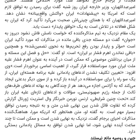
مجدداً از برجام خارج نخواهد شد، موارد اختلافی هستند. حسین
امیرعبداللهیان، وزیر خارجه ایران روز شنبه گفت برای رسیدن به توافق لازم
است که امریکا به «پیشنهادات» ایران «واکنش واقع‌بینانه» نشان دهد.
امیرعبداللهیان که با همتای چینی‌اش صحبت می‌کرد تأکید کرد که ایران به
شکل فعالانه در تلاش است به یک «توافق پایدار» دست یابد.
یک مقام نزدیک به تیم مذاکره‌کننده که خواست نامش فاش نشود دیروز به
«جوان» گفت دو مسئله جدی باقی مانده در مذاکرات که مورد تأکید ایران
است «مؤثر و پایدار بودن رفع تحریم‌ها به نحوی تضمین‌شده» و همچنین
«باقی نماندن اهرم فشار بر ایران» است. او گفت: «حل و فصل این مسئله و
از میان برداشتن موضوعی که ممکن است در آینده به عنوان اهرم فشار علیه
ملت ایران مورد سوء‌استفاده قرار گیرد، از اهمیت اساسی برخوردار است.»‌وی
افزود: «تعیین تکلیف نشدن ادعا‌های پادمانی علیه برنامه هسته‌ای ایران، از
یک سو راه را برای سوءاستفاده در آینده باز کرده و از سوی دیگر بدعتی ایجاد
می‌کند که به آژانس اجازه می‌دهد هر از چندگاهی به بهانه ادعا‌های طرف‌های
ثالث از جمله رژیم صهیونیستی، سؤالات و ادعا‌های تازه‌ای علیه ایران باز
کند.»‌تحت چنین شرایطی، ارنس نورمن خبرنگار وال استریت ژورنال گزارش
کرده که تفاوت قائل شدن بین نهایی شدن متن و به نتیجه رسیدن توافق
بسیار مهم است. به گفته او، متن همانطور که انریکه مورا، هماهنگ‌کننده
مذاکرات احیای برجام گفت، نزدیک به نهایی شدن است و ممکن است تا چند
ساعت آینده نهایی شود، اما نهایی شدن توافق به مسائل پادمانی بستگی
دارد.
چین و روسیه مانع نیستند