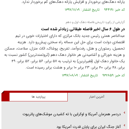
یارانه دهک‌های برخوردار و افزایش یارانه دهک‌های کم برخوردار ندارد.
کد خبر: ۹۴۴۱۹۱ تاریخ انتشار : ۱۳۹۷/۱۱/۰۹
گزارشی از رکورد تاریخی فاصله دهک اول و دهم
در طول ۶ سال اخیر فاصله طبقاتی زیادتر شده است
عبدالناصر همتی رئیس جدید بانک مرکزی که دارای اختیارات خوبی در تیم
اقتصادی دولت است برای حل این مساله راه سختی پیش‌رو دارد. هزینه
تحصیل، رستوران و هتل، رفت‌وآمد، تفریح، پوشاک، اثاث منزل، سلامت، مسکن
و هزینه خوراکی و آشامیدنی هر خانوار دهک دهم (ثروتمندترین) کشور نسبت به
یک خانوار دهک اول (فقیرترین) به ترتیب به ۵۷ برابر، ۵۶ برابر، ۵۲ برابر، ۴۹
برابر، ۴۸ برابر، ۴۰ برابر، ۲۳ برابر ۱۰ برابر و هشت برابر رسیده است.
کد خبر: ۹۳۲۸۵۹ تاریخ انتشار : ۱۳۹۷/۰۸/۰۹
آخرین اخبار
پربازدید ها
دردسر همزمان آمریکا و اوکراین با ته کشیدن موشک‌های پاتریوت
آغاز جنگ ایران برای پایان قدرت آمریکا بود