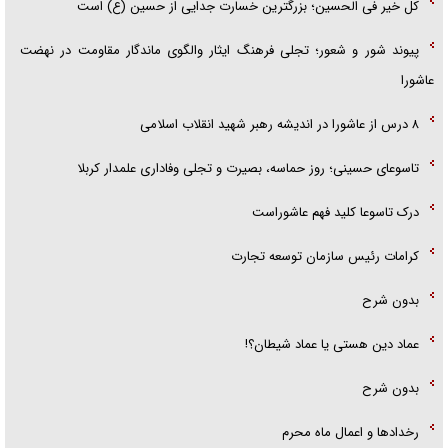
کل خیر فی الحسین؛ بزرگترین خسارت جدایی از حسین (ع) است
پیوند شور و شعور؛ تجلی فرهنگ ایثار والگوی ماندگار مقاومت در نهضت
عاشورا
۸ درس از عاشورا در اندیشه رهبر شهید انقلاب اسلامی
تاسوعای حسینی؛ روز حماسه، بصیرت و تجلی وفاداری علمدار کربلا
درک تاسوعا کلید فهم عاشوراست
کرامات رئیس سازمان توسعه تجارت
بدون شرح
عماد دین هستی یا عماد شیطان؟!
بدون شرح
رخداد‌ها و اعمال ماه محرم