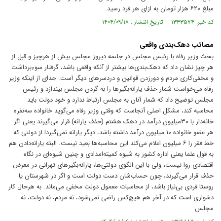
مبلغ ۶۲۰ هزار تومان به ازای هر فرد رسید.
کد خبر: ۱۳۳۳۵۷۴ تاریخ انتشار : ۱۴۰۴/۰۹/۱۸
مصائب دهک‌بندی واقعی
بحث وزیر رفاه با رئیس مجلس در جلسه دیروز مجلس بیش از هرچیز و قبل از
هر چیز نشان داد که دهک‌بندی‌ها بیشتر از آنکه واقعی باشد، گرفتار سوءبرداشت
و مخفی‌کاری مردم و دورزدن قوانین و دردسر‌های دیگر است. جدای از اینکه وزیر
رفاه می‌خواست شمار حذف یارانه‌بگیر‌ها را به گردن مجلس بیندازد و رئیس
مجلس توضیح داد که شمار آنان به مجلس ارتباط ندارد و خود دولت باید
محاسبه کند، مشکل اصلی آنجاست که وقتی وزیر رفاه می‌گوید خانواده سه‌نفره
خانه‌دار با ۳۰‌میلیون درآمد در دهک هشتم (حذف یارانه) قرار می‌گیرند یعنی اگر
هر عضو خانواده ۱۰ میلیون درآمد داشته باشد، دیگر یارانه نمی‌گیرد! از دولتی که
خط فقر را ۶ میلیون اعلام می‌کند این محاسبه‌ها بعید نیست. البته یارانه‌دادن هم
به قول علما یعنی اداره کشور به شیوه کمیته‌امدادی و چنین شیوه‌ای در نگاه
اقتصادی روا نیست، ولی با این الگوی دولتی‌ها، یارانه‌بگیر‌های تهرانی در معرض
حذف قرار می‌گیرند، چون حساب‌شان دست دولت است و اگر در شهرستان یا
روستا فردی بی‌نیاز باشد، از محاسبات معمول دولت مخفی می‌ماند. به هرحال کار
دشواری است که در آخر هم هیچ‌کس راضی نمی‌شود، نه مردم، نه دولت، نه
مجلس