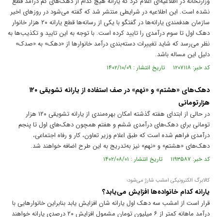
وزارتخانه در اطلاعیه‌ای اعلام کرد که یارانه هیچ کدام از دهک‌های کم درآمد قطع
نشده است. این اطلاعیه در شرایطی منتشر شد که گفته می‌شود در روز‌های اخیر
سازمان هدفمندی یارانه‌ها در گفتگو با یکی از رسانه‌ها قطع یارانه ۲۰ هزار خانوار
دهک اول تا سوم درآمدی را تایید کرده است. با توجه به این تایید و تکذیب‌ها به
نظر می‌رسد که شاید تغییرات دسته‌بندی درآمد خانوار‌ها از «دهک» به «صدک»
دلیل این مساله باشد.
کد خبر: ۱۲۰۷۱۱۸ تاریخ انتشار : ۱۴۰۲/۱۰/۰۹
دهک‌های «هشتم» و «نهم» در صف استفاده از یارانه تشویقی ۱۲۰
هزارتومانی
در حالی از ابتدای هفته گذشته امکان بهره‌مندی از یارانه تشویقی ۱۲۰ هزار
تومانی برای دهک‌های درآمدی ششم و هفتم همچون دهک‌های اول تا پنجم
درآمدی فراهم شده است که طبق اعلام وزیر تعاون، کار و رفاه اجتماعی،
دهک‌های «هشتم» و «نهم» نیز به‌تدریج به این طرح اضافه خواهند شد.
کد خبر: ۱۱۹۳۵۸۷ تاریخ انتشار : ۱۴۰۲/۰۸/۰۱
کالابرگ الکترونیکی امشب شارژ می‌شود؛
یارانه کدام خانواده‌ها افزایش می‌یابد؟
قرار است از امشب سه دهک اول یارانه شان افزایش یابد بنابراین خانوارهایی با
درآمد ماهانه کمتر از ۶ میلیون تومان مشمول افزایش ۲۰ درصدی یارانه خواهند