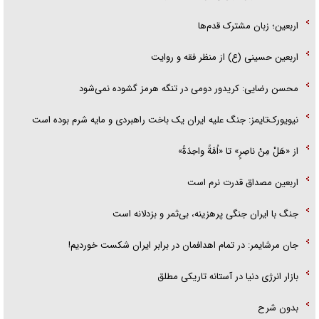
اربعین؛ زبان مشترک قدم‌ها
اربعین حسینی (ع) از منظر فقه و روایت
محسن رضایی: کریدور دومی در تنگه هرمز گشوده نمی‌شود
نیویورک‌تایمز: جنگ علیه ایران یک باخت راهبردی و مایه شرم بوده است
از «هَلْ مِنْ ناصِرٍ» تا «اُمَّةً واحِدَةً»
اربعین مصداق قدرت نرم است
جنگ با ایران جنگی پرهزینه، بی‌ثمر و بزدلانه است
جان مرشایمر: در تمام اهدافمان در برابر ایران شکست خوردیم!
بازار انرژی دنیا در آستانه تاریکی مطلق
بدون شرح