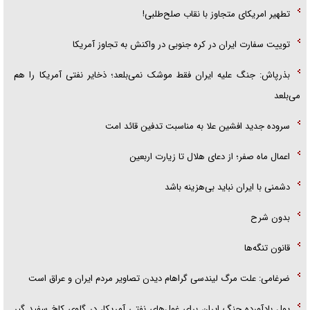
تطهیر امریکای متجاوز با نقاب صلح‌طلبی!
توییت سفارت ایران در کره جنوبی در واکنش به تجاوز آمریکا
بذرپاش: ‏جنگ علیه ایران فقط موشک نمی‌بلعد؛ ذخایر نفتی آمریکا را هم
می‌بلعد
سروده جدید افشین علا به مناسبت تدفین قائد امت
اعمال ماه صفر؛ از دعای هلال تا زیارت اربعین
دشمنی با ایران نباید بی‌هزینه باشد
بدون شرح
قانون تنگه‌ها
ضرغامی: علت مرگ لیندسی گراهام دیدن تصاویر مردم ایران و عراق است
پول بادآورده جنگ ایران برای غول‌های نفتی آمریکا، در گلوی کاخ سفید گیر