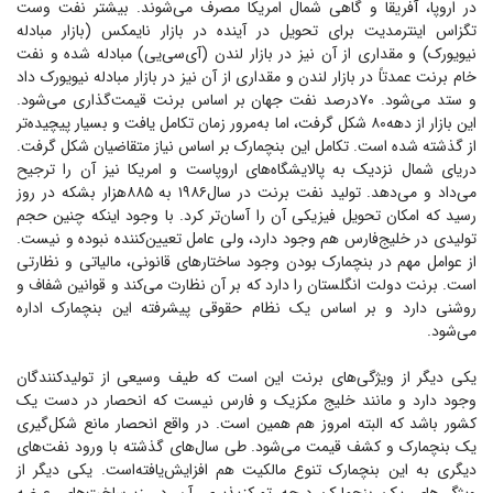
در اروپا، آفریقا و گاهی شمال امریکا مصرف می‌شوند. بیشتر نفت وست
تگزاس اینترمدیت برای تحویل در آینده در بازار نایمکس (بازار مبادله
نیویورک) و مقداری از آن نیز در بازار لندن (آی‌سی‌یی) مبادله شده و نفت
خام برنت عمدتاً در بازار لندن و مقداری از آن نیز در بازار مبادله نیویورک داد
و ستد می‌شود. ۷۰‌درصد نفت جهان بر اساس برنت قیمت‌گذاری می‌شود.
این بازار از دهه‌۸۰ شکل گرفت، اما به‌مرور زمان تکامل یافت و بسیار پیچیده‌تر
از گذشته شده است. تکامل این بنچمارک بر اساس نیاز متقاضیان شکل گرفت.
دریای شمال نزدیک به پالایشگاه‌های اروپاست و امریکا نیز آن را ترجیح
می‌داد و می‌دهد. تولید نفت برنت در سال‌۱۹۸۶ به ۸۸۵‌هزار بشکه در روز
رسید که امکان تحویل فیزیکی آن را آسان‌تر کرد. با وجود اینکه چنین حجم
تولیدی در خلیج‌فارس هم وجود دارد، ولی عامل تعیین‌کننده نبوده و نیست.
از عوامل مهم در بنچمارک بودن وجود ساختار‌های قانونی، مالیاتی و نظارتی
است. برنت دولت انگلستان را دارد که بر آن نظارت می‌کند و قوانین شفاف و
روشنی دارد و بر اساس یک نظام حقوقی پیشرفته این بنچمارک اداره
می‌شود.
یکی دیگر از ویژگی‌های برنت این است که طیف وسیعی از تولیدکنندگان
وجود دارد و مانند خلیج مکزیک و فارس نیست که انحصار در دست یک
کشور باشد که البته امروز هم همین است. در واقع انحصار مانع شکل‌گیری
یک بنچمارک و کشف قیمت می‌شود. طی سال‌های گذشته با ورود نفت‌های
دیگری به این بنچمارک تنوع مالکیت هم افزایش‌یافته‌است. یکی دیگر از