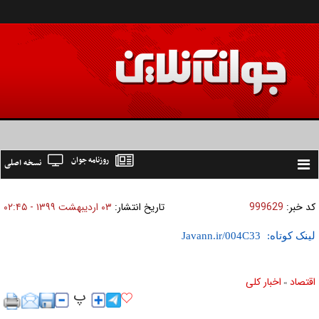
روزنامه جوان
نسخه اصلی
Toggle
navigation
کد خبر:
999629
تاریخ انتشار:
۰۳ ارديبهشت ۱۳۹۹ - ۰۲:۴۵
لینک کوتاه:
اقتصاد
اخبار کلی
»