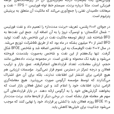
ویژگی‌های یک بنچمارک درجه تمرکز‌پذیری آن در زیرساخت‌های عرضه
فیزیکی است. مثلاً درباره برنت، سیستم خط لوله فورتیس – FPS – نفت و
میعانات ۵۰‌میدان نفتی را جمع‌آوری می‌کند که مالکیت آن متعلق به بریتیش
پترلیوم است.
در جولای ۲۰۰۲ پلتس، تعریف «برنت مدت‌دار» را تعمیم داد و نفت فورتیس
– شمال انگلستان- و اوسبرگ نروژ را به آن اضافه کرد. جمع این نفت‌ها به
BFO شناخته شد. ازنظر توسعه مالکیت نفت در این شاخص باید گفت: تولید
BFO کمتر از ۳۰ میلیون بشکه در ماه بود که از طریق ۵۵‌شرکت توزیع می‌شد.
در سال ۲۰۰۷ نفت اکوفیسک به این شاخص اضافه شد و شاخص BFOE شکل
گرفت. تنها یک‌هفتم از این نفت و شاخص به‌صورت بلندمدت فروخته
می‌شود و بقیه تک محموله و نقدی است. در مجموعه برنت، داده‌هایی مانند
حجم، ارزش معاملات، تعداد قرارداد‌های انجام‌گرفته، عمق بازار و ترکیب
فعالان و درجه تمرکز در دسترس عموم قرار نمی‌گیرد. مؤسسات ارزیابی هم
هیچ الزامی برای انتشار این اطلاعات ندارند، بلکه برای آن حق اشتراک
می‌گذارند که توسط مؤسسه آرگوس صورت می‌پذیرد. هیچ معامله‌گری
الزامی ندارد اطلاعات خود را اعلام کند و این تمایل فعالان بازار است که
بخواهند گزارش‌های خود را به آرگوس ارائه دهند. در بازار قرارداد‌های آتی
سهم هر معامله هزار بشکه است. در برخی دیگر از لایه‌ها مانند برنت مدت‌دار
و BFOE ۲۱ روزه، فعالان باید با کشتی پر قرارداد خود را نهایی کنند که موجب
می‌شود جذابیت برای خیلی‌ها کاهش یابد.