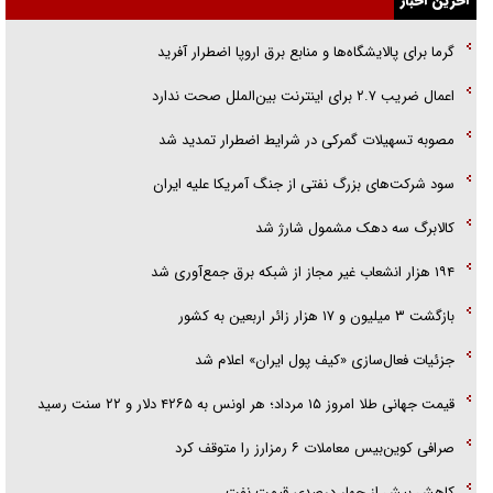
آخرین اخبار
گزارش «جوان» از قوانین سخت‌گیرانه ۶ قاره در برابر یورش به پاسگاه‌های
گرما برای پالایشگاه‌ها و منابع برق اروپا اضطرار آفرید
پلیس
اعمال ضریب ۲.۷ برای اینترنت بین‌الملل صحت ندارد
تحلیل ابعاد پیام رهبر انقلاب به حزب‌الله/ مقاومت نقشه راه آینده غرب آسیا
مصوبه تسهیلات گمرکی در شرایط اضطرار تمدید شد
سود شرکت‌های بزرگ نفتی از جنگ آمریکا علیه ایران
کالابرگ سه دهک مشمول شارژ شد
۱۹۴ هزار انشعاب غیر مجاز از شبکه برق جمع‌آوری شد
بازگشت ۳ میلیون و ۱۷ هزار زائر اربعین به کشور
جزئیات فعال‌سازی «کیف پول ایران» اعلام شد
قیمت جهانی طلا امروز ۱۵ مرداد؛ هر اونس به ۴۲۶۵ دلار و ۲۲ سنت رسید
صرافی کوین‌بیس معاملات ۶ رمزارز را متوقف کرد
کاهش بیش از چهار درصدی قیمت نفت