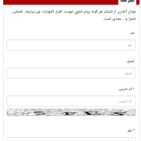
نظر شما
جوان آنلاين از انتشار هر گونه پيام حاوي تهمت، افترا، اظهارات غير مرتبط ، فحش،
ناسزا و... معذور است
نام
ایمیل
* کد امنیتی
* نظر