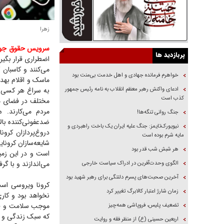
زهرا
سرویس حقوق جوان
پربازدید ها
اضطراری قرار بگیر
می‌کنند و کاسبان 
خواهرم فرمانده جهادی و اهل خدمت بی‌منت بود
ماسک و اقلام بهد
ادعای واکنش رهبر معظم انقلاب به نامه رئیس جمهور
به سراغ هر کسی بی
کذب است
مختلف در فضای مج
مردم می‌کارند.
جنگ روانی تنگه‌ها!
ضدعفونی‌کننده بالا
نیویورک‌تایمز: جنگ علیه ایران یک باخت راهبردی و
دروغ‌پردازان کرو
مایه شرم بوده است
شایعه‌سازان کرونای
هر شبش شب قدر بود
است و در این زمی
می‌اندازند و با گ
الگوی وحدت‌آفرین در ادراک سیاست خارجی
آخرین صحبت‌های پسرم دلتنگی برای رهبر شهید بود
کرونا ویروسی است
زمان شارژ اعتبار کالابرگ تغییر کرد
نخواهد بود و کار
موجب سلامت و قدر
تضعیف پلیس، فروپاشی همه‌چیز
که سبک زندگی و تغ
اربعین حسینی (ع) از منظر فقه و روایت