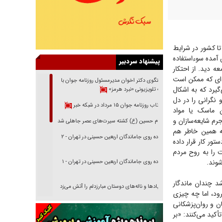
تا کشور در شرایط
 آمده سوءاستفاده
پیشنهاد سردبیر
ه دید. از احتکار
‌ای که ممکن است
گفتگوی دکتر اخوان مدیرمسئول روزنامه جوان با
گیرد که به اشکال
برنامه تلویزیونی «نبرد هرمز»
نگرانی را در دل
بازتاب روزنامه جوان ۱۵ مرداد در شبکه خبر
 ماسک یا مواد
جرم شایعه‌سازان و
امام حسین (ع) کشته سیرت‌های عصر جاهلی شد
به همین خاطر هم
پیاده روی جاماندگان اربعین حسینی در تهران - ۲
تور کار قرار داده
 را به روح مردم
شوند.
پیاده روی جاماندگان اربعین حسینی در تهران - ۱
د چندان ماندگار
فریاد‌ها و ناله‌های دوستان مبارزدلم را آتش می‌زد
ود، اما چه چیزی
تغییر رویه دشمن در ترور از شیخ فضل‌الله تا مصباح
 و روان‌پزشکانی
یزدی
کید می‌کنند: «بر