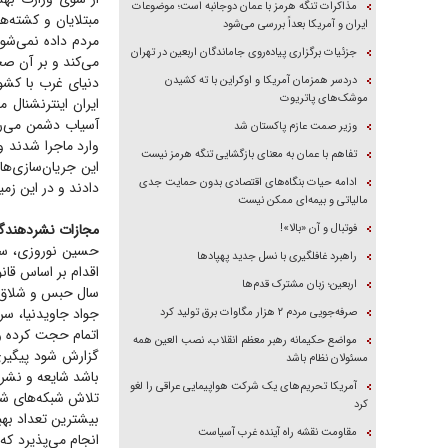
مذاکرات تنگه هرمز با عمان دوجانبه است؛ موضوعات
مبتلایان و کشته‌ه
ایران و آمریکا بعداً بررسی می‌شود
مردم داده نمی‌شو
جزئیات برگزاری پیاده‌روی جاماندگان اربعین در تهران
می‌کند و بر آن ص
دردسر همزمان آمریکا و اوکراین با ته کشیدن
دنیای غرب با کشو
موشک‌های پاتریوت
ایران اینترنشنال 
آسیاب دشمن می‌ری
وزیر صمت عازم پاکستان شد
وارد ماجرا شدند و 
تفاهم با عمان به معنای بازگشایی تنگه هرمز نیست
این جریان‌سازی‌ها
ادامه حیات بنگاه‌های اقتصادی بدون حمایت جدی
دادند و در این زمینه ۲۴ نفر نیز دستگیر شدند و ۱۱۸ نفر نیز برای ارشاد و تذکر به پلیس
مالیاتی و بیمه‌ای ممکن نیست
مجازات نشردهندگا
فوتبال و آن «بالا»!
حسین نوروزی، سخن
راهبرد غافلگیری با نسل جدید پهپاد‌ها
اقدام بر اساس قا
اربعین؛ زبان مشترک قدم‌ها
سال حبس و شلاق
جواد جاویدنیا، س
صرفه‌جویی مردم ۲ هزار مگاوات برق تولید کرد
اتمام حجت کرده و 
مواضع حکیمانه رهبر معظم انقلاب، نصب العین همه
گزارش شود پیگیری
مسئولان نظام باشد
باشد شایعه و نشر 
آمریکا تحریم‌های یک شرکت هواپیمایی عراقی را لغو
تلاش شبکه‌های شا
کرد
بیشترین تعداد بهب
مقاومت نقشه راه آینده غرب آسیاست
انجام می‌پذیرد که