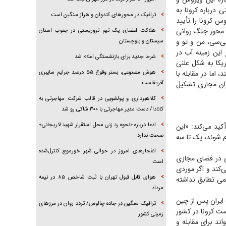
 درباره کرونا به
ترافیک در محور‌های کندوان و هراز سنگین است
 کرونا را تأیید
 محور جنگ روانی
هلاکت اعضای یک تیم تروریستی در جنوب استان
ی‌سی، من و تو و
سیستان و بلوچستان
 این زمینه آب در
شرط جدید برای بازنشستگی اعلام شد
یکا به شکل علنی
 اما در مقابله با
هوش مصنوعی، بستر وقوع ۵۵ درصد جرایم سایبری
ازان مجازی تشکیل
آفریقاست
کلاهبرداری و پولشویی در قالب شرکت مهاجرتی به
کانادا/ دست مدیر مهاجرتی با ۳۰۰ شاکی رو شد
ادعا درباره «نحوه رد زنی محل استقرار شهید لاریجانی»
ید می‌کند: «این
صحت ندارد
 شوند، یک تا سه
انفجار‌های امروز در حوالی شهر خورموج کنترل‌شده
ی در فضای مجازی
است
‌کند و اگر موردی
هوای قابل قبول تهران با ثبت شاخص ۸۵ در نیمه
می تطابق نداشته
مرداد
ایران پس از چین
ترافیک سنگین در جاده چالوس/ تردد روان در مرز‌های
ست کرونا در کشور
زمینی کشور
ند برای مقابله و