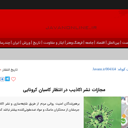
|
|
|
|
|
|
|
|
|
ست
بين‌الملل
اقتصاد
جامعه
فرهنگ‌و‌هنر
ایثار و مقاومت
تاریخ
ورزش
ايران
چندرسان
۲۰ اسف
 کوتاه:
تاریخ انتشار:
مجازات نشر اکاذیب در انتظار کاسبان کرونایی
برهم‌زنندگان امنیت روانی مردم از طریق شایعه‌سازی و نشر اک
جرمشان از محتکران ماسک و مواد ضدعفونی‌کننده بیشتر نباشد ک