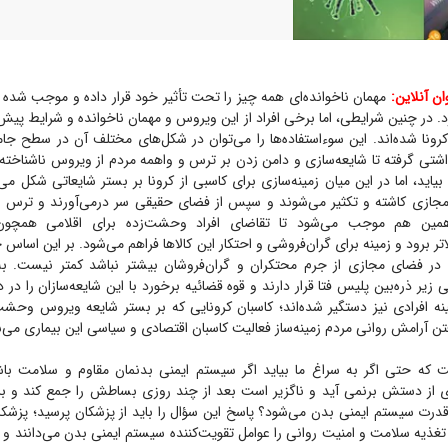
 آنلاین:
مهمان ناخوانده‌ای همه چیز را تحت تأثیر خود قرار داده و موجب شده 
د. در چنین شرایطی، اما برخی افراد از این ویروس و مهمان ناخوانده و شرایط پیش
کرونا شده‌اند. این سوءاستفاده‌ها را می‌توان در شکل‌های مختلف آن در سطح جامع
اشتی گرفته تا شایعه‌سازی و دامن زدن بر ترس و واهمه مردم از ویروس ناشناخته
اید، اما در این میان زمینه‌سازی برای کاسبی از کرونا بر بستر شایعاتی شکل می‌
ازی کاشته و تکثیر می‌شوند و سپس از فضای حقیقی سر درمی‌آورند و ترس و 
 همین هم موجب می‌شود تا تقاضای افراد وحشت‌زده برای اقلامی همچون
تر برود و زمینه برای گران‌فروشی و احتکار این کالا‌ها فراهم می‌شود. بر این اساس 
نا در فضای مجازی از جرم محتکران و گران‌فروشان بیشتر نباشد کمتر نیست. 
ی زیر ذره‌بین پلیس فتا قرار دارند و قوه قضائیه برخورد با این شایعه‌سازان را در دس
نه افرادی نیز دستگیر شده‌اند؛ کاسبان کرونایی که بر بستر شایعه ویروس وحشت
رفتن آرامش روانی مردم زمینه‌ساز فعالیت کاسبان اقتصادی و سیاسی این بیماری می‌
 که حتی اگر به سراغ ما بیاید اگر سیستم ایمنی بدنمان مقاوم و سلامت باش
ی از دستش برنمی آید و ناگزیر است بعد از چند روزی بساطش را جمع کند و بر
ت سیستم ایمنی بدن می‌شود؟ پاسخ این سؤال را باید از پزشکان پرسید؛ پزشکان
ذیه سلامت و امنیت روانی را عوامل تقویت‌کننده سیستم ایمنی بدن می‌دانند و تأ