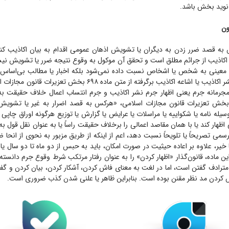
 نوید بخش باشد.
ون
به قصد ضرر زدن به دیگران یا تشویش اذهان عمومی اقدام به بیان اکاذیب 
اکاذیب از جرائم مطلق است و تحقق آن موکول به وقوع نتیجه ضرر یا تشویش نیس
 معینی به شخص یا اشخاص نسبت داده نمی‌شود بلکه اخبار یا مطالب بی‌اساس ب
می‌شود. عناوین نشر اکاذیب یا اشاعه اکاذیب برگرفته از متن ماده ۶۹۸ بخ
جرمانه جرم یعنی اظهار جرم نشر اکاذیب و جرم انتساب اعمال خلاف حقیقت به
جب ماده ۶۹۸ بخش تعزیرات قانون مجازات اسلامی، «هرکس به قصد اضرار به غیر یا تشو
یله نامه یا شکواییه یا مراسلات یا عرایض یا گزارش یا توزیع هرگونه اوراق چاپی ی
 اظهار کند یا با همان مقاصد اعمالی را برخلاف حقیقت راساً یا به عنوان نقل قول
سمی تصریحاً یا تلویحاً نسبت دهد، اعم از اینکه از طریق مزبور به نحوی از انحا ض
ن ماده، قانون‌گذار «اظهار کردن» را به عنوان رفتار مرتکب شرط وقوع جرم دانسته
مترادف گفتن است، اما در لغت به معنای فاش کردن، آشکار کردن، بیان کردن و گ
ش کردن مد نظر مقنن بوده است. بنابراین ظاهر یا علنی شدن کذب ضروری است.