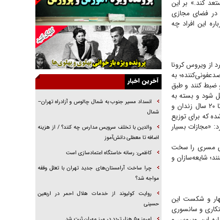
عد کند.» بر این
خرید قسطی اولش خنده و آخرش گریه است!
ب در فضای مجازی
فوتبال و آن «بالا»!
ره این افراد چه
راهبرد غافلگیری با نسل جدید پهپاد‌ها
جنجال پزشکان تقلبی در صنعت زیبایی
د از ویروس کرونا
یهودی‌ها در ادبیات داستانی اروپا؛ از شکسپیر تا
ضدعفونی‌کننده؛ به
دیکنز
آخرین اخبار
و ضبط کنند و طبق
گفت‌وگو با خواهر یکی از شهدای جنگ رمضان/
یل شود و بسته به
خواهرم فرمانده جهادی و اهل خدمت بی‌منت بود
انسداد مسیر جنوب به شمال چالوس و آزادراه تهران–
تشخیص دادگاه احتکارکنندگان اقلام ضروری و حیاتی مورد نیاز مردم می‌توانند مجازات‌هایی از ۵ تا ۲۰ سال زندان و
شمال
کش کشف و ضبط شده که برای توزیع
جزئیات شکنجه‌هایم فراتر از آن است که در بیان
د: «مجازات بسیار
بگنجد!
والدین با تخلف سرویس مدارس چه کنند؟ / از هزینه
اضافه تا معطلی دانش‌آموز
گزارش «جوان» از قوانین سخت‌گیرانه ۶ قاره در
ماری مسری را سخت
برابر یورش به پاسگاه‌های پلیس
کاظمی: رسانه خاستگاه اعتمادسازی است
د؛ شایعه‌سازان و
چرا ساخت آرامستان‌های جدید تهران با تعلل وقفه
مواجه شد؟
روایت کولیوند از خدمات هلال احمر در اربعین
مهار و شکست این
حسینی
تکاری و سانسوری
اره این ویروس و
امروز ۵۰ هزار تردد در مرز مهران ثبت شد