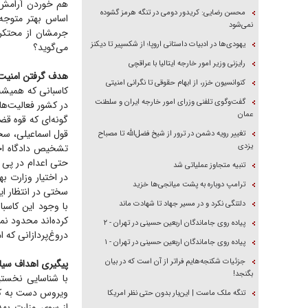
هم خوردن آرامش ر
محسن رضایی: کریدور دومی در تنگه هرمز گشوده
اساس بهتر متوجه 
نمی‌شود
جرمشان از محتکرا
یهودی‌ها در ادبیات داستانی اروپا؛ از شکسپیر تا دیکنز
می‌گوید؟
رایزنی وزیر امور خارجه ایتالیا با عراقچی
هدف گرفتن امنیت 
کنوانسیون خزر، از ابهام حقوقی تا نگرانی امنیتی
کاسبانی که همیشه 
گفت‌وگوی تلفنی وزرای امور خارجه ایران و سلطنت
در کشور فعالیت‌های
عمان
گونه‌ای که قوه قض
قول اسماعیلی، سخن
تغییر رویه دشمن در ترور از شیخ فضل‌الله تا مصباح
یزدی
تنبیه متجاوز عملیاتی شد
در اختیار وزارت ب
ترامپ دوباره به پشت میانجی‌ها خزید
سختی در انتظار ای
دلتنگی نکرد و در مسیر جهاد تا شهادت ماند
با وجود این کاسبا
کرده‌اند محدود نم
پیاده روی جاماندگان اربعین حسینی در تهران - ۲
دروغ‌پردازانی که ا
پیاده روی جاماندگان اربعین حسینی در تهران - ۱
جزئیات شکنجه‌هایم فراتر از آن است که در بیان
پیگیری اهداف سیا
بگنجد!
با شناسایی نخستی
ویروس دست به کار
تنگه ملک ماست | این‌بار بدون حتی نظر امریکا
از سوی وزارت بهد