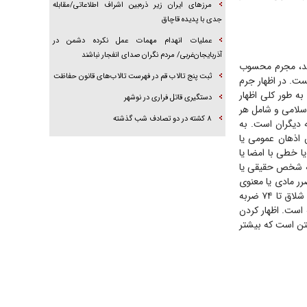
مرز‌های ایران زیر ذره‌بین اشراف اطلاعاتی/مقابله
جدی با پدیده قاچاق
عملیات انهدام مهمات عمل نکرده دشمن در
آذربایجان‌غربی/ مردم نگران صدای انفجار نباشند
کند، مجرم محسوب
ثبت پنج تالاب قم در فهرست تالاب‌های قانون حفاظت
ت. در اظهار جرم
ه طور کلی اظهار
دستگیری قاتل فراری در نوشهر
ش تعزیرات قانون مجازات اسلامی و شامل هر
۸ کشته در دو تصادف شب گذشته
 دیگران است. به
یش اذهان عمومی یا
ا خطی با امضا یا
 به شخص حقیقی یا
رر مادی یا معنوی
به غیر وارد شود یا خیر، علاوه بر اعاده حیثیت در صورت امکان، باید به حبس از دو ماه تا دو سال یا شلاق تا ۷۴ ضربه
 است. اظهار کردن
فتن است که بیشتر