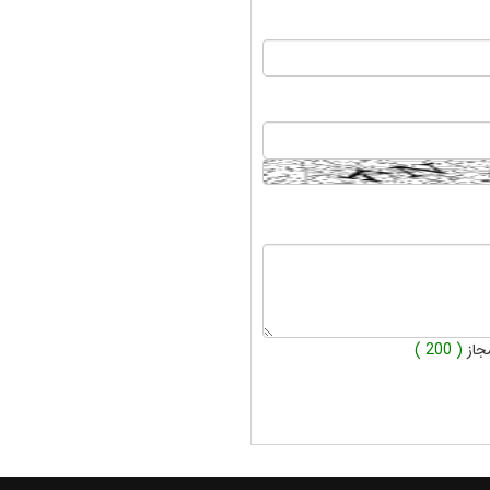
جاز
( 200 )