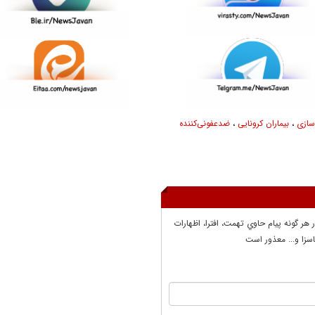
سازی
،
بیماران کرونایی
،
ضدعفونی‌کننده
ر هر گونه پيام حاوي تهمت، افترا، اظهارات
سزا و... معذور است