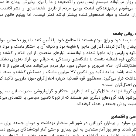
وان می‌تواند سیستم ایمنی بدن را تضعیف و ما را برای پذیرش بیماری‌ها مست
می‌شویم برهم‌زنندگان امنیت روانی مردم از طریق شایعه‌سازی و نشر اکاذی
ن ماسک و مواد ضدعفونی‌کننده بیشتر نباشد کمتر نیست. اما ببینیم قانون دربا
روانی جامعه
مترصد درد و رنج مردم هستند تا مطامع خود را تأمین کنند با بروز نخستین موار
شان را آغاز کردند. آغاز این ماجرا با شایعه بود و دنباله آن با احتکار ماسک و مواد 
ائیه و پلیس وارد ماجرا شدند و توانستند انبار‌های متعددی از این اقلام را کشف 
گوی قوه قضائیه بناست تا دادگاه‌های رسیدگی به جرائم این افراد به‌زودی تشک
حتی اعدام در پی داشته باشد. بنا به تأکید وی تاکنون ۳۷ میلیون ماسک و دست
هداشت قرار می‌گیرد. سخنگوی قوه قضائیه درباره اخلال‌گران حوزه دارویی تأکید کر
ن اخلال‌گران است.»
ن کرونا تنها به اخلال‌گرانی که از طریق احتکار و گران‌فروشی مدیریت این بی
ی‌شود بلکه گروه‌های دیگری هم هستند که از کرونا کاسبی سیاسی یا اقتصادی می‌کنن
منیت روانی جامعه را هدف گرفته‌اند.
سی و اقتصادی
ن موارد از بیماران کرونایی در شهر قم ساختار بهداشت و درمان جامعه برای 
 شدند و هر روز آمار مبتلایان به این بیماری و حتی آمار فوت‌شدگان بی‌هیچ دس
اشت در اختیار مردم گذاشته می‌شود. با وجود این حجم عظیمی از شایعات درب