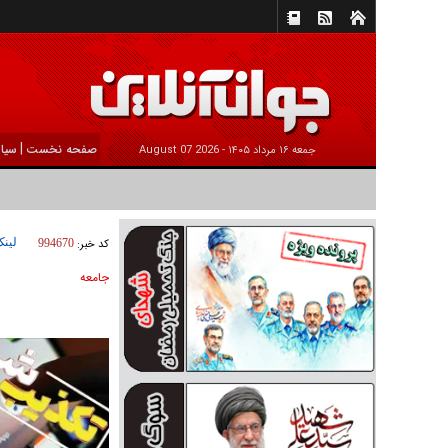
|
صفحه نخست
سیا
جمعه ۱۶ مرداد ۱۴۰۵ -
2026 August 07
لینک
کد خبر:
994670
جامعه