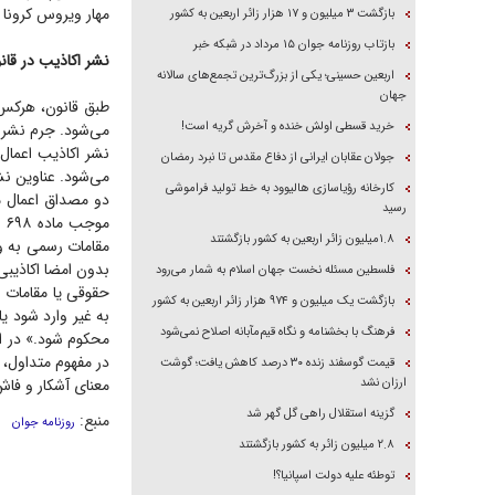
مهار ویروس کرونا
بازگشت ۳ میلیون و ۱۷ هزار زائر اربعین به کشور
بازتاب روزنامه جوان ۱۵ مرداد در شبکه خبر
نشر اکاذیب در قان
اربعین حسینی؛ یکی از بزرگ‌ترین تجمع‌های سالانه
جهان
طبق قانون، هرکس 
خرید قسطی اولش خنده و آخرش گریه است!
می‌شود. جرم نشر 
نشر اکاذیب اعمال
جولان عقابان ایرانی از دفاع مقدس تا نبرد رمضان
کارخانه رؤیاسازی هالیوود به خط تولید فراموشی
دو مصداق اعمال م
رسید
مو
۱.۸میلیون زائر اربعین به کشور بازگشتند
مقامات رسمی به وس
بدون امضا اکاذیبی
فلسطین مسئله نخست جهان اسلام به شمار می‌رود
حقوقی یا مقامات ر
بازگشت یک میلیون و ۹۷۴ هزار زائر اربعین به کشور
فرهنگ با بخشنامه و نگاه قیم‌مآبانه اصلاح نمی‌شود
محکوم شود.» در ای
در مفهوم متداول، 
قیمت گوسفند زنده ۳۰ درصد کاهش یافت؛ گوشت
ارزان نشد
معنای آشکار و فا
گزینه استقلال راهی گل گهر شد
منبع:
روزنامه جوان
۲.۸ میلیون زائر به کشور بازگشتند
توطئه علیه دولت اسپانیا؟!