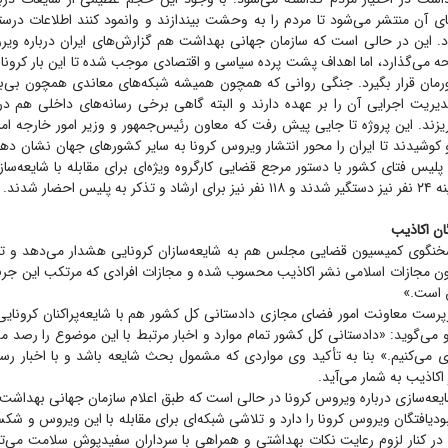
ای آن منتشر می‌شود تا مردم را به وحشت بیندازند و وانمود کنند اطلاعات درستی
د. این در حالی است که سازمان جهانی بهداشت هم گزارش‌های ایران درباره ویروس
حه می‌گذارد، اما اهداف پشت پرده سیاسی و اقتصادی موجب شده تا این بار کرونا
رمان قرار بگیرد. جنگی روانی که همچون همیشه شبکه‌های معاندی همچون بی‌ب
مدیریت اجرایی آن را بر عهده دارند و البته گاهی برخی رسانه‌های داخلی هم در
زند. این پروژه تا جایی پیش رفت که معاون رئیس‌جمهور و وزیر امور خارجه امر
کوشیدند تا ایران را محور انتشار ویروس کرونا به سایر کشور‌های جهان نشان دهند،
 پلیس فتای کشور با دستور مرجع قضایی کارگروه ویژه‌ای برای مقابله با شایعه‌س
 احضار شدند.
ن اکاذیب
گوی کمیسیون قضایی مجلس هم به شایعه‌سازان کرونایی هشدار می‌دهد و تأک
نون مجازات اسلامی نشر اکاذیب محسوب شده و مجازات افرادی که مرتکب این جرم
 است.»
رپرست معاونت امور فضای مجازی دادستانی کل کشور هم با شایعه‌پراکنان کرونای
می‌گوید: «دادستانی کل کشور تمام موارد و اخبار مرتبط با این موضوع را رصد می
 می‌کنیم.» بنا به تأکید وی مواردی که مشمول بحث شایعه باشد و با اخبار رس
اکاذیب به شمار می‌آید.
یعه‌سازی درباره ویروس کرونا در حالی است که طبق اعلام سازمان جهانی بهداشت 
ودیافتگان ویروس کرونا را دارد و تلاشی شبکه‌ای برای مقابله با این ویروس و شک
 در کنار لزوم رعایت نکات بهداشتی و همراهی با سرداران سفیدپوش سلامت می‌توا