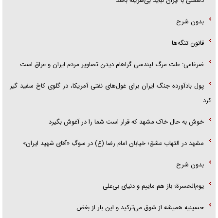
دشمنی با ایران نباید بی‌هزینه باشد
بدون شرح
قانون تنگه‌ها
ضرغامی: علت مرگ لیندسی گراهام دیدن تصاویر مردم ایران و عراق است
پول بادآورده جنگ ایران برای غول‌های نفتی آمریکا، در گلوی کاخ سفید گیر
کرد
خوش به حال خاک مشهد که قرار است شما را در آغوش بگیرد
مشهد در التهاب عشق؛ خیابان امام رضا (ع) در سوگِ «آقای شهید ایران»
بدون شرح
یوم‌الحسرة؛ باز هم ماییم و دنیای بی‌علی
حسینیه همیشه از شوق می‌ترکید و این بار از بغض