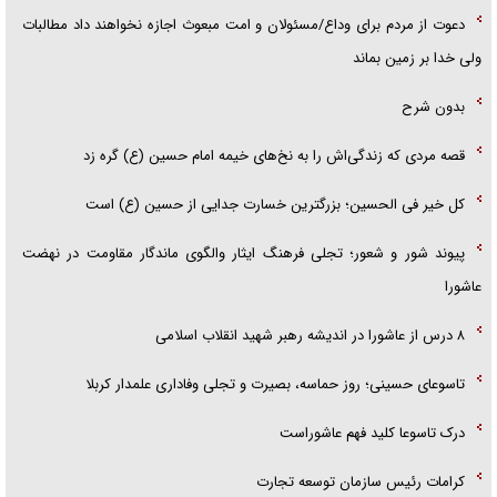
دعوت از مردم برای وداع/مسئولان و امت مبعوث اجازه نخواهند داد مطالبات
ولی خدا بر زمین بماند
بدون شرح
قصه مردی که زندگی‌اش را به نخ‌های خیمه امام حسین (ع) گره زد
کل خیر فی الحسین؛ بزرگترین خسارت جدایی از حسین (ع) است
پیوند شور و شعور؛ تجلی فرهنگ ایثار والگوی ماندگار مقاومت در نهضت
عاشورا
۸ درس از عاشورا در اندیشه رهبر شهید انقلاب اسلامی
تاسوعای حسینی؛ روز حماسه، بصیرت و تجلی وفاداری علمدار کربلا
درک تاسوعا کلید فهم عاشوراست
کرامات رئیس سازمان توسعه تجارت