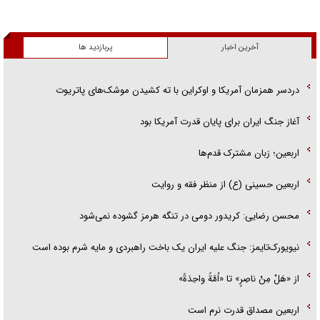
آخرین اخبار
پربازدید ها
دردسر همزمان آمریکا و اوکراین با ته کشیدن موشک‌های پاتریوت
آغاز جنگ ایران برای پایان قدرت آمریکا بود
اربعین؛ زبان مشترک قدم‌ها
اربعین حسینی (ع) از منظر فقه و روایت
محسن رضایی: کریدور دومی در تنگه هرمز گشوده نمی‌شود
نیویورک‌تایمز: جنگ علیه ایران یک باخت راهبردی و مایه شرم بوده است
از «هَلْ مِنْ ناصِرٍ» تا «اُمَّةً واحِدَةً»
اربعین مصداق قدرت نرم است