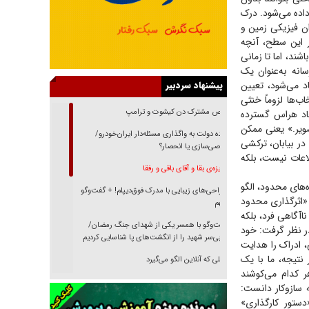
اده می‌شود. درک
ن فیزیکی زمین و
ر این سطح، آنچه
ند، اما تا زمانی
انه به‌عنوان یک
اطلاعات» عمل می‌کند. فرآیندی که در ادبیات ارتباطات از آن با عنوان Gatekeeping یاد می‌شود، تعیین
پیشنهاد سردبیر
ب‌ها لزوماً خنثی
رقص مشترک دن کیشوت و ترامپ
جاد هراس گسترده
ویر.» یعنی ممکن
دنده دولت به واگذاری مسئله‌دار ایران‌خودرو/
در بیابان، ترکشی
خصوصی‌سازی یا انحصار؟
اعات نیست، بلکه
غریزه‌ی بقا و آقای باقی و رفقا
های محدود، الگو
جراحی‌های زیبایی با مدرک فوق‌دیپلم! + گفت‌وگو
 «اثرگذاری محدود
با متهم
اآگاهی فرد، بلکه
گفت‌وگو با همسر یکی از شهدای جنگ رمضان/
 در نظر گرفت: خود
پیکر بی‌سر شهید را از انگشت‌های پا شناسایی کردیم
 ادراک را هدایت
 نتیجه، ما با یک
نسلی که آنلاین الگو می‌گیرد
ر کدام می‌کوشند
گفت‌وگو با آیت‌الله جاودان/ جفای مخالفان مکانت
 سازوکار دانست:
معنوی رهبر شهید را ارتقا می‌داد
وم، «دستور کارگذاری»