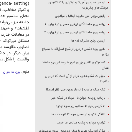
دردسر همزمان آمریکا و اوکراین با ته کشیدن
موشک‌های پاتریوت
و تمرکز مخاطب، نا
معنای سانسور هدف
رایزنی وزیر امور خارجه ایتالیا با عراقچی
جامعه نیز می‌توان
پیاده روی جاماندگان اربعین حسینی در تهران - ۱
اطلاعات» و «مهند
پیاده روی جاماندگان اربعین حسینی در تهران - ۲
در معادلات قدرت 
مستقل می‌تواند 
اربعین؛ زبان مشترک قدم‌ها
تصاویر، مقایسه م
تغییر رویه دشمن در ترور از شیخ فضل‌الله تا مصباح
بیان دیگر، در جنگ
یزدی
واقعیت را شکل دهد
گفت‌وگوی تلفنی وزرای امور خارجه ایران و سلطنت
عمان
منبع:
روزنامه جوان
جزئیات شکنجه‌هایم فراتر از آن است که در بیان
بگنجد!
تنگه ملک ماست | این‌بار بدون حتی نظر امریکا
بازتاب روزنامه جوان ۱۵ مرداد در شبکه خبر
نه کریدور دوم نه مذاکره زیر سایه تهدید
دلتنگی نکرد و در مسیر جهاد تا شهادت ماند
ترامپ دوباره به پشت میانجی‌ها خزید
مذاکرات تنگه هرمز با عمان دوجانبه است؛ موضوعات