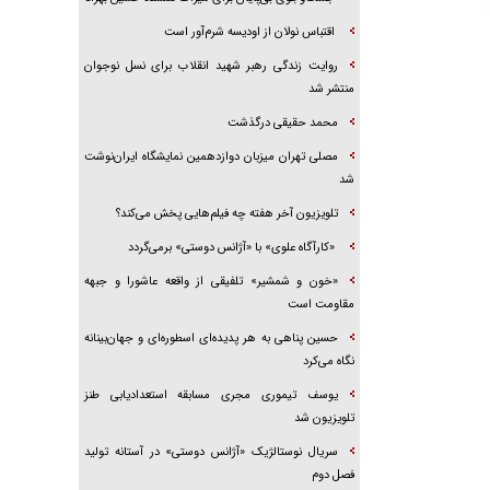
اقتباس نولان از اودیسه شرم‌آور است
روایت زندگی رهبر شهید انقلاب برای نسل نوجوان
منتشر شد
محمد حقیقی درگذشت
مصلی تهران میزبان دوازدهمین نمایشگاه ایران‌نوشت
شد
تلویزیون آخر هفته چه فیلم‌هایی پخش می‌کند؟
«کارآگاه علوی» با «آژانس دوستی» برمی‌گردد
«خون و شمشیر» تلفیقی از واقعه عاشورا و جبهه
مقاومت است
حسین پناهی به هر پدیده‌ای اسطوره‌ای و جهان‌بینانه
نگاه می‌کرد
یوسف تیموری مجری مسابقه استعدادیابی طنز
تلویزیون شد
سریال نوستالژیک «آژانس دوستی» در آستانه تولید
فصل دوم