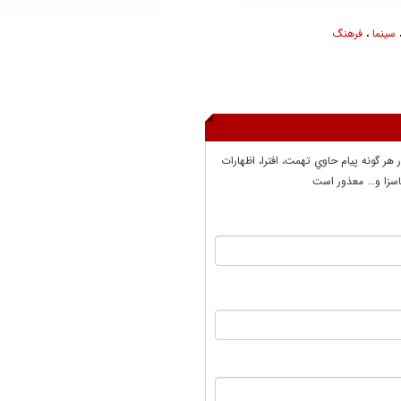
سینما
،
فرهنگ
ر هر گونه پيام حاوي تهمت، افترا، اظهارات
سزا و... معذور است