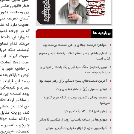
خطر قانونی عکس ی
این وضعیت بدون ت
آسمان تعریف نمی‌
اهمیت دارد نه فقط
که در چرخه تصویر
پربازدید ها
می‌کند کدام تصاوی
خواهرم فرمانده جهادی و اهل خدمت بی‌منت بود
نیستند، بلکه می‌
ادعای واکنش رهبر معظم انقلاب به نامه رئیس جمهور
صورت گیرند. این 
کذب است
است ده‌ها اصابت د
نیویورک‌تایمز: جنگ علیه ایران یک باخت راهبردی و
در حاشیه شهر، یا
مایه شرم بوده است
نوعی «بازتعریف م
پیامد این فرآیند
آخرین صحبت‌های پسرم دلتنگی برای رهبر شهید بود
بسازد و نتیجه‌گیر
اربعین حسینی (ع) از منظر فقه و روایت
بوده است.» این هم
محسن رضایی: کریدور دومی در تنگه هرمز گشوده
از ساختار ارائه اط
نمی‌شود
این ادعا نیز بخش
زمان شارژ اعتبار کالابرگ تغییر کرد
کند، روایت مقابل 
دوگانه ساده «واق
یهودی‌ها در ادبیات داستانی اروپا؛ از شکسپیر تا دیکنز
چارچوب تفسیر مخا
کنوانسیون خزر، از ابهام حقوقی تا نگرانی امنیتی