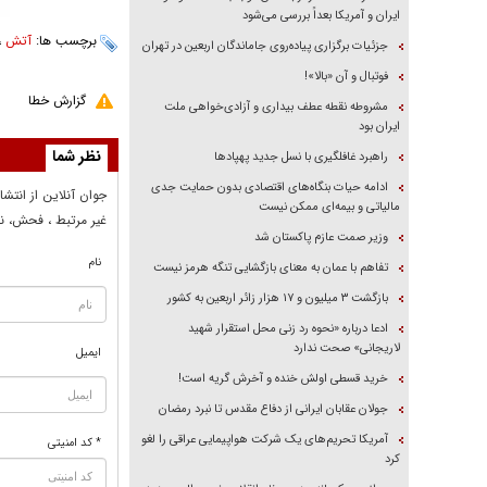
ایران و آمریکا بعداً بررسی می‌شود
برچسب ها:
آتش
،
جزئیات برگزاری پیاده‌روی جاماندگان اربعین در تهران
فوتبال و آن «بالا»!
گزارش خطا
مشروطه نقطه عطف بیداری و آزادی‌خواهی ملت
ایران بود
نظر شما
راهبرد غافلگیری با نسل جدید پهپاد‌ها
ادامه حیات بنگاه‌های اقتصادی بدون حمایت جدی
جوان آنلاين از انتشا
مالیاتی و بیمه‌ای ممکن نیست
غير مرتبط ، فحش، نا
وزیر صمت عازم پاکستان شد
نام
تفاهم با عمان به معنای بازگشایی تنگه هرمز نیست
بازگشت ۳ میلیون و ۱۷ هزار زائر اربعین به کشور
ادعا درباره «نحوه رد زنی محل استقرار شهید
لاریجانی» صحت ندارد
ایمیل
خرید قسطی اولش خنده و آخرش گریه است!
جولان عقابان ایرانی از دفاع مقدس تا نبرد رمضان
آمریکا تحریم‌های یک شرکت هواپیمایی عراقی را لغو
* کد امنیتی
کرد