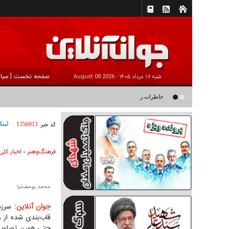
|
صفحه نخست
سیا
شنبه ۱۷ مرداد ۱۴۰۵ -
2026 August 08
خاطرات رامین ناصرنصیر از «پشت‌ کنکوری‌ها» و رضا داوودنژاد: رضا ک
لینک
کد خبر:
1356913
فرهنگ‌و‌هنر
اخبار كلی
»
محمد یوسف‌نیا
جوان آنلاین:
سرزم
قاب‌بندی شده از 
حتی همین تصاویر ه