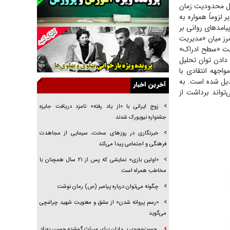
‌دلیل محدودیت زمان
راننده مست به قانون می‌خندد
لزوماً همواره به
همه آقای دوربینی شده‌ایم!
مد‌های روانی بر
مرز میان «مدیریت
قصه ناتمام سرویس مدارس
میت «سطح ادراک»
آیا مقاومت فلسطین خلع‌سلاح می‌شود؟
دادن توان تحلیل
جهه انتقادی با
الگوی وحدت‌آفرین در ادراک سیاست خارجی
دیل شده است. به
آخرین اخبار
گفتگوی دکتر اخوان مدیرمسئول روزنامه جوان با
‌تواند برداشت از
برنامه تلویزیونی «نبرد هرمز»
زوج ایرانی با «از یاد رفته» نامزد دریافت جایزه
امام حسین (ع) کشته سیرت‌های عصر جاهلی شد
جشنواره نیویورک شدند
فریاد‌ها و ناله‌های دوستان مبارزدلم را آتش می‌زد
خبرنگاری در روزهای سخت، سیمایی از مجاهدت
فرهنگی و اجتماعی پیدا می‌کند
«اولین بازی» نمایشی که پس از ۲۱ سال همچنان با
مخاطب همراه است
چگونه می‌توان درباره پیامبر (ص) رمان نوشت
«رسم پروانه شدن» از عشق و معنویت شهید چراغچی
می‌گوید
جست‌وجوی بی‌پایان برای میراث گمشده حسین بهزاد