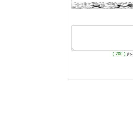
جاز
( 200 )