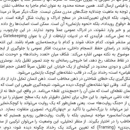
ا فیلمی ارسال کنند. همین صحنه محدود به عنوان تمام ماجرا به مخاطب نشان د
وجه به ماهیت چندلایه جنگ‌های مدرن ممکن نیست. جنگ دیگر صرفاً در میدا
شود، بلکه لایه‌ای تعیین‌کننده‌تر در سطح ادراک و روایت شکل گرفته است. د
 «وقوع رویداد»، بلکه «نحوه بازنمایی» آن است. ممکن است اصابت‌ها رخ داده باش
 و خبر وارد نشوند، در ادراک عمومی عملاً وجود ندارند. در این چارچوب، رس
«دروازه‌بان 
ر منتشر شوند، کدام حذف شوند و کدام با برجسته‌سازی همراه باشند. این انتخا
توانند در راستای حفظ انسجام داخلی، مدیریت افکار عمومی یا جلوگیری از ای
موضوع به نکته مهمی اشاره می‌کند: شکاف میان «تعدد رخدادها» و «وحدت تص
ر نقاط مختلف رخ دهد، اما خروجی رسانه‌ای به چند تصویر تقلیل یابد. بوستری 
 آتش و دودی محدود در گوشه‌ای از یک خیابان. این تقلیل، صرفاً کاهش حجم اطل
قیاس» است؛ رخداد بزرگ، در قالب نشانه‌های کوچک بازنمایی می‌شود.
، شکل‌گیری یک خطای شناختی در ذهن مخاطب است. ذهن انسان تمایل دارد از داده‌
ی کند. وقتی تنها نشانه‌های کوچک دیده می‌شود، نتیجه‌گیری طبیعی این است که
ان نقطه‌ای است که متن آن را «جمع‌بندی غلط» می‌نامد. در واقع، این خطا نه از ن
لاعات ناشی می‌شود. با این حال، برای تحلیل دقیق‌تر باید یک سطح عمیق‌تر را نیز
ی از «جنگ روایت‌ها» ست. یعنی همان‌طور که یک روایت می‌تواند با کوچک‌نمایی،
نیز می‌تواند با بزرگ‌نمایی یا تأکید بر «پنهان‌کاری»، تصویری متفاوت بسازد. در
عیت/سانسور» مواجه نیستیم، بلکه با رقابت روایت‌هایی روبه‌رو هستیم که ه
طب را در اختیار بگیرند. از منظر تحلیلی، این وضعیت را می‌توان ترکیبی از سه
نخست، «چارچوب‌بندی» (Framing) که تعیین می‌کند یک رخداد چگونه دیده شود؛ د