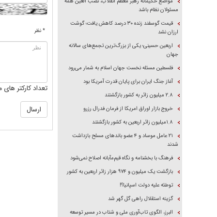
مواضع حکیمانه رهبر معظم انقلاب، نصب العین همه
مسئولان نظام باشد
قیمت گوسفند زنده ۳۰ درصد کاهش یافت؛ گوشت
* نظر
ارزان نشد
اربعین حسینی؛ یکی از بزرگ‌ترین تجمع‌های سالانه
جهان
فلسطین مسئله نخست جهان اسلام به شمار می‌رود
آغاز جنگ ایران برای پایان قدرت آمریکا بود
تعداد کارکتر های م
۲.۸ میلیون زائر به کشور بازگشتند
خروج بازار اوراق امریکا از فرمان فدرال رزرو
۱.۸میلیون زائر اربعین به کشور بازگشتند
۲۱ عامل موساد و ۴ عضو باند‌های مسلح بازداشت
شدند
فرهنگ با بخشنامه و نگاه قیم‌مآبانه اصلاح نمی‌شود
بازگشت یک میلیون و ۹۷۴ هزار زائر اربعین به کشور
توطئه علیه دولت اسپانیا؟!
گزینه استقلال راهی گل گهر شد
البرز، الگوی تاب‌آوری ملی و شتاب در مسیر توسعه