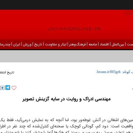
|
|
|
|
|
|
|
|
|
ست
بين‌الملل
اقتصاد
جامعه
فرهنگ‌و‌هنر
ایثار و مقاومت
تاریخ
ورزش
ايران
چندرسان
ودک درون فعالی داشت و خیلی راحت به شوق می‌آمد
 کوتاه:
تاریخ انتشا
مهندسی ادراک و روایت در سایه گزینش تصویر
ین‌های اشغالی در آتش غوطه‌ور بود، اما آنچه که به نمایش درمی‌آید، فقط ی
واقعیت است: دود کم، گودالی کوچک یا صحنه‌ای کنترل‌شده که چند نفر در اطراف 
م تنها در صورتی به بیرون می‌رسند که هکر‌ها آنها را منتشر کنند یا شهروندان م