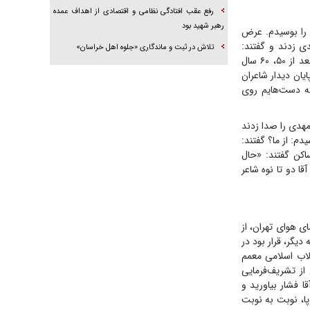
رفع عقب افتادگی نظامی و اقتصادی از اهداف عمده
رهبر شهید بود
 را بوسیدم. عرض
دی زدند و گفتند:
تلاش در ثبت و ماندگاری «جلوه اهل خراسان»
«ان‌شاءالله یک عقد شیرین داشته باشید؛ با محبت زندگی را شروع کنید و با محبت ادامه دهید، بعد از ۵۰، ۶۰ سال
یان دیدار شاعران
ته دست‌هایم روی
مهدی را صدا زدند
دم: از ما؟ گفتند:
اکن گفتند: «حال
ا دو تا نوه شاعر
ی هوای تهران، از
 که نکرده بود هیچ؛ بلکه به آن شکوهی پاییزی نیز داده بود. من و حدود ۵۰طلبه دیگر، قرار بود در
قلاب اسلامی معمم
از تشریف‌فرمایی
ا فشار بیاورید و
پا، نوبت به نوبت