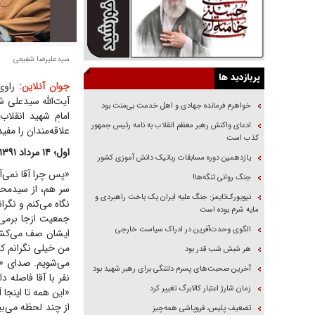
سیدعلیرضا شفیعی
پربازدید ها
جوان آنلاین:
راوی
خواهرم فرمانده جهادی و اهل خدمت بی‌منت بود
امامِ شهید انقلا
ادعای واکنش رهبر معظم انقلاب به نامه رئیس جمهور
علاقه‌مندان را مفی
کذب است
اول؛ ۱۴ مرداد ۱۳۹۱
یازدهمین دوره مسابقات رباتیک دانش آموزی کشور
«پس چرا آقا نمی‌آ
جنگ روانی تنگه‌ها!
سر هم، از سیدمحم
نیویورک‌تایمز: جنگ علیه ایران یک باخت راهبردی و
نگاه می‌کنم و نگر
مایه شرم بوده است
جمعیت ازجا بر‌می
الگوی وحدت‌آفرین در ادراک سیاست خارجی
ایشان صف می‌کشند
من خیلی نگرانم که
هر شبش شب قدر بود
می‌شویم. صدای «ال
آخرین صحبت‌های پسرم دلتنگی برای رهبر شهید بود
نفر با آقا فاصله 
زمان شارژ اعتبار کالابرگ تغییر کرد
«این همه تا اینجا
از چند لحظه می‌بی
تضعیف پلیس، فروپاشی همه‌چیز