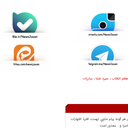
عظم انقلاب
،
سیره علما
،
مبارزات
ر هر گونه پيام حاوي تهمت، افترا، اظهارات
سزا و... معذور است