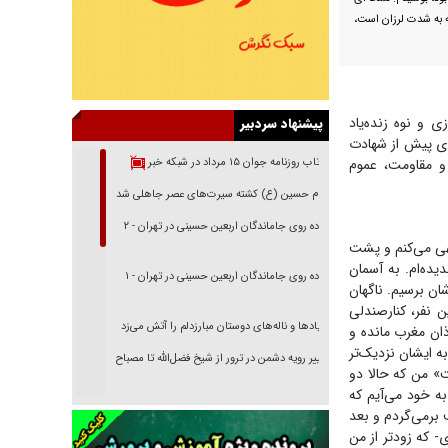
که به شدت لرزان است،
 و نوه زنده‌یاد
پیشنهاد سردبیر
خ آخرینِ آنها، به چندی پیش از شهادت
 و مقاومت، عموم
بازتاب روزنامه جوان ۱۵ مرداد در شبکه خبر
امام حسین (ع) کشته سیرت‌های عصر جاهلی شد
پیاده روی جاماندگان اربعین حسینی در تهران - ۲
تهی می‌کنم و پشت
ده‌ام. به آسمان
پیاده روی جاماندگان اربعین حسینی در تهران - ۱
ان برسیم. ناگهان
 نفر، کنارصندلی
فریاد‌ها و ناله‌های دوستان مبارزدلم را آتش می‌زد
ان مغرب مانده و
ه ایشان نزدیک‌تر
تغییر رویه دشمن در ترور از شیخ فضل‌الله تا مصباح
ت» من که حالا دو
یزدی
به خود می‌آیم که
خرید قسطی اولش خنده و آخرش گریه است!
 برمی‌گردم و بعد
- که زودتر از من
فوتبال و آن «بالا»!