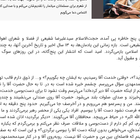
از شعرم برای مسلمانان میانمار را تقدیم‌شان می‌کنم و با صدایی 
التماس دعا می‌گویم
 پنج خاطره پی آمده، حجت‌الاسلام سیدعلیرضا شفیعی از فضلا و شعرای اهوازی
آیت‌الله سیدعلی شفیعی است. بازه زمانی این یادمان‌ها، به ۱۳ سال اخیر و تاری
ب اسلامی بازمی‌گردد. امید است که انتشار این پنج‌گانه، در این روز‌های سوگ
د و مقبول آید.
ید؟»، «وقتی خدمت آقا رسیدیم، به ایشان چه بگوییم؟» و... از ذوق دارم قالب 
دمهدی سؤال می‌پرسم. چشمم خیره شده است به در. تا به حال حضرت آقا را ندی
انم از اینکه حضرت آقا دیر کرده‌اند! می‌ترسم وقت نشود تا برای دست‌بوسی خدمت‌ش
‌خیزند و صدای صلوات بلند می‌شود. حضرت آقا روی صندلی می‌نشینند و چندین
. من و پسرعمو هم می‌رویم و در آخرصف جا می‌گیریم. حدود پنج دقیقه به اذ
 فرصت نشود دست آقا را ببوسیم. افراد یکی یکی از محضر رهبر برمی‌گردند و ما ب
له اکبر» در حیاط می‌پیچد. محافظان آقا می‌گویند: «دیگر برگردید؛ اذان شده اس
دارم، کم کم دارم از دست‌بوسی و ملاقات صرف نظر می‌کنم و برمی‌گردم که یکباره 
 آمده‌ای، می‌خواهی بدون اینکه دست آقا را ببوسی برگردی؟» و این است که به صف
نم که فاصله‌ای بین من و حضرت آقا نیست. روبه‌روی آقا و در کنار سیدمحمدمهدی