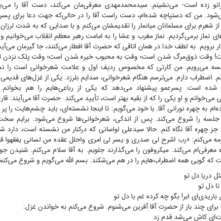
انو زده است- می‌نشینم. سیدمحمدمهدی معرفی‌مان می‌کند، دست آقا را می‌ب
‌شود. من که دستپاچه شده‌ام، دست راست آقا را در حالی‌که جهت دعا برای پسرعم
ز شعرم برای مسلمانان میانمار را تقدیمشان می‌کنم و با صدایی که به شدت لرزان
ی نماز برمی‌گردیم. نماز مغرب و عشا را به امامت رهبر معظم انقلاب می‌خوانیم و 
برویم. به لطف خدا در همان اتاقی که حضرت آقا افطار می‌کنند، جا گیرمان می‌آید،
ت! وقت ذوق‌مرگ شدن است؛ وقتِ به محبوب خیره شدن است؛ وقت پلک نزدن ا
لسه می‌رویم. من کارتی که مخصوص ردیف اول و علامت شعرخوانی است را نش
. اضطراب دارم. می‌ترسم هنگام شعرخوانی، صدایم بلرزد. یکی از غزل‌های قدیمی 
شده است. پسرعمو پیشنهاد می‌دهد که یکی از رباعی‌هایم را هم بخوانم. 
‌خوانم و او یکی را که از بقیه بهتر است، تأیید می‌کند. حضرت آقا می‌آیند. قا
ه‌ام به چهره نورانی آقا. با خود می‌گویم: تا اینجا نشسته‌ای، باید چشم‌هایت را پر
 جلسه را شروع می‌کند. پس از اندکی، شعرخوانی‌ها شروع می‌شود. برایم سخ
جز چهره آقا نگاه کنم. حالا سیدعلی لواسانی که درکنار من نشسته است، دارد شع
مزمه می‌کنم: «رب اشرح لی صدری و یسر لی امری واحلل عقده من لسانی یفقهوا ق
 معرفی‌ام می‌کند. میکروفون را می‌گذارند جلویم. به آقا سلام می‌کنم. شنیدن جوا
که گویی همه اضطراب‌هایم را در هم می‌شکند. بسم الله می‌گویم و شروع می‌کنم:
ل دریا دل تو
تا دل تو
 باریدی‌ای ابر! بگو چه کرده غم با دل تو
 برای چند بار از حضرت آقا آفرین می‌شنوم. شروع می‌کنم به خواندن غزل:
ت‌ای کاش می‌شد قدم زد