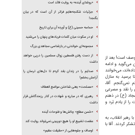
«روشنای آینده» به روایت قائد امت
جزئیات شکنجه‌هایم فراتر از آن است که در بیان
بگنجد!
حماسه حسینی (ع) و آورده آن برای تاریخ
او در سکوت میان کلمات فریاد‌های پنهان را می‌شنید
مجموعه‌ای خواندنی در بازشناسی مجاهدی بزرگ
از دست رفتن فلسطین زوال مسلمین را درپی خواهد
ل وصف است! بعد از
داشت
ن می‌گوید و ادامه
ه‌اند، می‌خوانند
صدایم را در زندان بلند کردم تا دل‌های ترسان را
ا برسید به منازل
آرامش بخشم!
 نمی‌گنجم. آقا،
«مصلحت» یعنی شناختن مواضع انعطاف
 را نقد و مصرعی
جاد (ع) در ذهنم
رهبری که در مبارزه و شهادت در کنار رزمندگانش قرار
ا از یادم بُرد و
داشت
«حُسن مطلعِ» چالش‌ها و فتوحات آینده
 رهبر انقلاب، به
عظمت تشییع او را هیچ دوربینی نمی‌تواند روایت کند
شکر کردند. آقا با
اوصاف و جلوه‌هایی از «حقیقت عظیم»