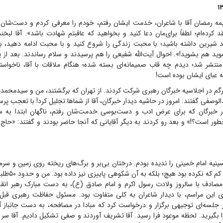
یمه رمضان آقا با شاعران، خدمت ایشان رفتم، خودم را معرفی کردم و دست‌شان
د کرده‌ام؛ لطفاً برای‌مان دعا کنید و بخواهید که عاقبتم شهادت باشد». آقا لبخن
د هم بشوید!». احوال آیت‌الله شفیعی را هم پرسیدند و سلام رساندند. بعد از پا
نتشر شد؛ دیدم چه قاب صمیمانه‌ای بسته شده؛ هنگام ملاقات با آقا، ناخواس
 عبای ایشان بوده است!
رگم در اجلاسیه خبرگان رهبری شرکت کردند. از تهران که برگشتند، من و سیدمحمد
لوصفی گفتند: امروز در حاشیه دیدار خبرگان، آقا از شما‌ها تجلیل کرد! با تعجب پرسی
دار خبرگان که برای عرض ادب و دست‌بوسی خدمت‌شان رفتم، ناگهان ابتدا به س
طور است؟!» و بعد رو کردند به دیگر آقایانی که آنجا حاضر بودند و گفتند: «حاج آق
حسینیه امام خمینی را ندیده بودم. درختان بی‌بر و برگ‌های ریخته روی زمین و سرما
صفای بیت رهبری کم
الاول، مصادف با سالروز ولادت رسول اکرم و امام صادق (ع)، به دست مبارک رهبر ان
 این مراسم، با دیدار شاعران به کلی متفاوت بود. مسئول حفاظت رهبری قبل 
جلسه‌ای توجیهی برگزار و درخواست کرد که مبادا در مصافحه، به دست جانباز آق
 بگیرید. لحظه موعود فرا رسید. آقا تشریف آوردند و صفی تشکیل دادیم. آقا سر 