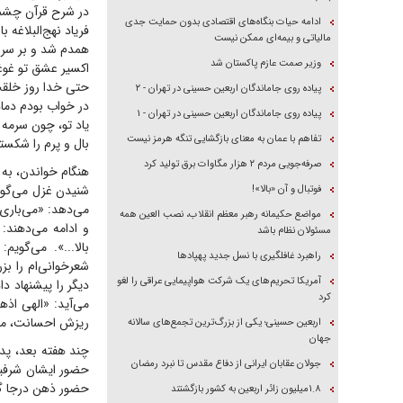
در شرح قرآن چشمت
ادامه حیات بنگاه‌های اقتصادی بدون حمایت جدی
فریاد نهج‌البلاغه 
مالیاتی و بیمه‌ای ممکن نیست
همدم شد و بر سر ک
وزیر صمت عازم پاکستان شد
اکسیر عشق تو غو
حتی خدا روز خلقت 
پیاده روی جاماندگان اربعین حسینی در تهران - ۲
در خواب بودم دما
پیاده روی جاماندگان اربعین حسینی در تهران - ۱
یاد تو، چون سرمه ص
تفاهم با عمان به معنای بازگشایی تنگه هرمز نیست
بال و پرم را شکسته
صرفه‌جویی مردم ۲ هزار مگاوات برق تولید کرد
هنگام خواندن، به چ
شنیدن غزل می‌گویند
فوتبال و آن «بالا»!
می‌دهد: «می‌باری 
مواضع حکیمانه رهبر معظم انقلاب، نصب العین همه
و ادامه می‌دهند: 
مسئولان نظام باشد
بالا...». می‌گوی
راهبرد غافلگیری با نسل جدید پهپاد‌ها
شعرخوانی‌ام را ب
آمریکا تحریم‌های یک شرکت هواپیمایی عراقی را لغو
دیگر را پیشنهاد 
کرد
می‌آید: «الهی اذه
ریزش احسانت، مرا
اربعین حسینی؛ یکی از بزرگ‌ترین تجمع‌های سالانه
جهان
چند هفته بعد، پدر
جولان عقابان ایرانی از دفاع مقدس تا نبرد رمضان
حضور ایشان شرفیاب 
حضور ذهن درجا گف
۱.۸میلیون زائر اربعین به کشور بازگشتند