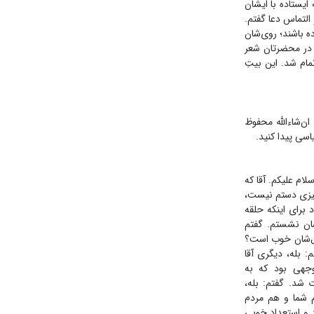
ایستاده با ایشان
 التماس دعا گفتم.
ده باشند؛ روی‌شان
به طرفم برگرداندند و گفتند: شما بودی قبلاً اینجا شعر خواندی؟ گفتم: یک بار من در سال ۱۳۹۱ در محضرتان شعر
 شیرین هم تمام شد. این بیتِ
ن‌شاءالله محفوظ
اسی پیدا کنید.
ام علیکم. آقا که
 چیزی دستم نیست،
 برای اینکه حلقه
رشان نشستم. گفتم
حال‌شان خوب است؟
 بله، دیگری آقا
وجهی بود که به
 شد. گفتم: بله،
م شما و هم مردم
د و استعداد خوبی