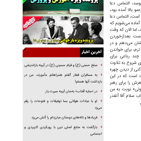
وسد، التماس دعا
راهبرد غافلگیری با نسل جدید پهپاد‌ها
و بالا آمده بود،
 است، التماس دعا
جنجال پزشکان تقلبی در صنعت زیبایی
آماده می‌شویم که
یهودی‌ها در ادبیات داستانی اروپا؛ از شکسپیر تا
 اما الان که وقت
دیکنز
ست. بعدازخوردن
ان می‌دهم و در
گفت‌وگو با خواهر یکی از شهدای جنگ رمضان/
ترم، برای خواندن
خواهرم فرمانده جهادی و اهل خدمت بی‌منت بود
آخرین اخبار
چند رباعی برای
جزئیات شکنجه‌هایم فراتر از آن است که در بیان
ری شروع به تلاوت
بگنجد!
صلح حسنی (ع) و قیام حسینی (ع) در آیینه بازاندیشی
 کنی از دیدن چهره
ت است که در این
گزارش «جوان» از قوانین سخت‌گیرانه ۶ قاره در
به مسافران قطار گفتم همراهانم مأمورند، من در
برابر یورش به پاسگاه‌های پلیس
رش را برای رهبر
بازداشت آنها هستم!
ولی» نوبت به من
تحلیل ابعاد پیام رهبر انقلاب به حزب‌الله/ مقاومت
در «سایه آفتاب» به‌سان آیینه سیرت یار
ب سلام آقا آنقدر
نقشه راه آینده غرب آسیا
او با عبادات طولانی بسا توفیقات و فتوحات را رقم
می‌زد
فریاد‌ها و ناله‌های دوستان مبارزدلم را آتش می‌زد
بازگشت به منابع اصلی دین با رویکردی کاربردی و
اجتماعی