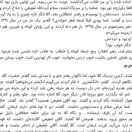
آماده شده را بر سر طلاب می‌گذاشتند. نوبت به من رسید. این اولین باری بود که 
قعاً یکپارچه نور بود. عمامه را بر سرم‌گذاشتند؛ سلام آیت‌الله شفیعی را ابلاغ کردم و
اندند. دست‌شان را بوسیدم و رفتم. لحظاتی بعد، آقا انگار تازه چیزی را به یاد آور
را 
خوانده‌ام و یک‌بار هم پسرعمویم در سال ۱۳۹۵. باز هم دعا کردند و این رؤیای کوتاه و
زمزمه می‌کردم:
و بود و دیدنش
نگار خواب بود!
مام شد، رهبر انقلاب پنج جمله کوتاه را خطاب به طلاب تازه ملبس شده فرمود: ا
‌جزو علمای عاملین باشید، خوب درس بخوانید، خوب کارِ تهذیبی کنید، خوب بینش سی
ند، کسی نزدیک آقا شود، اما ناگهان رفتم جلو و با صدای بلند گفتم: حضرت آقا، سل
نگاهم کردند. گفتم: «انگشتری...» فکر کردند می‌گویم انگشتر می‌خواهم! گفتند:
گشتر هدیه آورده‌ام، «در دل دوست به هر حیله رهی باید کرد» و این حیله من بود
کنم که بگذارند جلو بروم! الان دیگر خود آقا اجازه داده بود. جلو رفتم و کنا
از. آشنایانه نگاه کردند و گفتند: نوه آقای شفیعی هستید؟ گفتم: بله. گفتند: 
شما عرض سلام و دست‌بوسی داشتند. گفتند: دو تا نوه شاعر دارند ایشان. گفتم:
 که آن طرف ایستاده... و نگاه آقا به او، برای حلقه حفاظتی دلیل م
جوز ورود بدهند. همزمان آقا گفتند: آقای شفیعی آقازاده‌ای داشتند که فوت
ارد می‌آید، فرزند ایشان است. آقا گفتند: آقای شفیعی از ذخایر ماست و ه
 ایشان را بدانید. بعد گفتند: من شعرهای‌تان را دیده‌ام؛ شما شاعران خوبی هستی