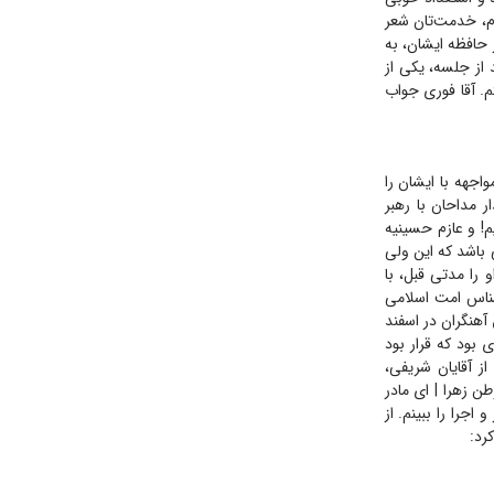
رم، خدمت‌تان شعر
ز حافظه ایشان، به
از جلسه، یکی از
م. آقا فوری جواب
واجهه با ایشان را
ر مداحان با رهبر
! و عازم حسینیه
 باشد که این ولی
را مدتی قبل، با
شناس امت اسلامی
در فاطمیه ۱۴۰۰ و مداحی حاج صادق آهنگران در اسفند
 بود که قرار بود
ز آقایان شریفی،
 زهرا‌ | ای مادر
جرا را ببینم. از
رد: