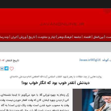
|
|
|
|
|
|
|
|
|
ست
بين‌الملل
اقتصاد
جامعه
فرهنگ‌و‌هنر
ایثار و مقاومت
تاریخ
ورزش
ايران
چندرسان
۰۷ ارديبهشت ۱۴۰۵ - ۰۱:۰۰
 کوتاه:
تاریخ انتشار:
روایت‌هایی از چند ملاقات با رهبر شهید انقلاب اسلامی آیت‌الله العظمی امام سیدعلی خامنه‌ای
دیدنش آنقدر خوب بود که انگار خواب بود!
زُل زده‌ام به چهره نورانی آقا. با خود می‌گویم: تا اینجا نشسته‌ای
کنی از دیدن چهره ایشان. الان که وقت افطار خوردن نیست؛ وق
وقتِ به محبوب خیره شدن است؛ وقت پلک نزدن است! به گاه ر
دستپاچه شده‌ام، دست راست آقا را در حالی‌که جهت دعا بالا آمده 