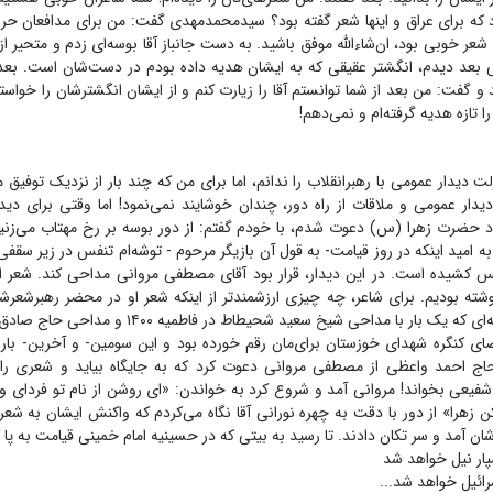
ود که برای عراق و اینها شعر گفته بود؟ سیدمحمدمهدی گفت: من برای مدافعان ح
 شعر خوبی بود، ان‌شاءالله موفق باشید. به دست جانباز آقا بوسه‌ای زدم و متحیر ا
بعد دیدم، انگشتر عقیقی که به ایشان هدیه داده بودم در دست‌شان است. بعد 
و گفت: من بعد از شما توانستم آقا را زیارت کنم و از ایشان انگشترشان را خواست
ا تازه هدیه گرفته‌ام و نمی‌دهم!
لت دیدار عمومی با رهبرانقلاب را ندانم، اما برای من که چند بار از نزدیک توفیق م
دار عمومی و ملاقات از راه دور، چندان خوشایند نمی‌نمود! اما وقتی برای دیدا
لاد حضرت زهرا (س) دعوت شدم، با خودم گفتم: از دور بوسه بر رخ مهتاب می‌زنیم
ه امید اینکه در روز قیامت- به قول آن بازیگر مرحوم - توشه‌ام تنفس در زیر سقفی
 کشیده است. در این دیدار، قرار بود آقای مصطفی مروانی مداحی کند. شعر او 
ه بودیم. برای شاعر، چه چیزی ارزشمندتر از اینکه شعر او در محضر رهبرشعر
خوانده شود؛ تجربه‌ای که یک بار با مداحی شیخ سعید شحیطاط 
ر اعضای کنگره شهدای خوزستان برای‌مان رقم خورده بود و این سومین- و آخرین- باری
ج احمد واعظی از مصطفی مروانی دعوت کرد که به جایگاه بیاید و شعری را ا
یعی بخواند! مروانی آمد و شروع کرد به خواندن:‌ «ای روشن از نام تو فردای وطن
زهرا» از دور با دقت به چهره نورانی آقا نگاه می‌کردم که واکنش ایشان به شعر و ا
 آمد و سر تکان دادند. تا رسید به بیتی که در حسینیه امام خمینی قیامت به پا ک
ار نیل خواهد شد
ائیل خواهد شد...