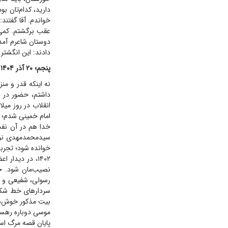
دارید، کدام‌تان ب
خواندم. آقا گفتند:
عقب برگشتم. کمی 
دوستان شاعرم آمد 
دادند: این انگشتر ر
پنجم؛ ۲۰ آذر ۱۴۰۴
نه اینکه قدر و منز
داشتم، حضور در دی
انقلاب در روز می
امام خمینی شدم؛ ب
خدا هم در آن نفس
سیدمحمدمهدی نوشت
۱۴۰۲، در دیدا
نصیب‌مان شود. حا
رسولی، شفیعی و شف
سردار‌های خط شکن 
بیت مذکور خوش‌شان
موسی دوباره رهسپ
پایان قصه مرگ اسر