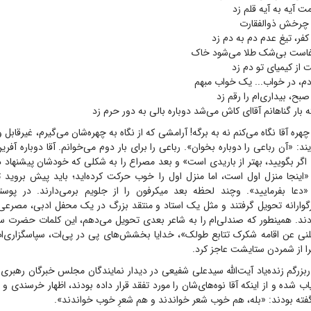
 آیه به آیه قلم زد
با چرخش ذوالفقارت
فر، تیغ عدم دم به دم زد
غاست بی‌شک طلا می‌شود خاک
از کیمیای تو دم زد
دم، در خواب... یک خواب مبهم
بح، بیداری‌ام را رقم زد
 بار گناهانم آقا‌ای کاش می‌شد دوباره بالی به دور حرم زد
هره آقا نگاه می‌کنم نه به برگه! آرامشی که از نگاه به چهره‌شان می‌گیرم، غیرقاب
: «آن رباعی را دوباره بخوان». رباعی را برای بار دوم می‌خوانم. آقا دوباره آفری
اگر بگویید، بهتر از باریدی است» و بعد مصراع را به شکلی که خودشان پیشنهاد داد
«اینجا منزل اول است، اما منزل اول را خوب حرکت کرده‌اید؛ باید پیش بروید ت
م: «دعا بفرمایید». وچند لحظه بعد میکرفون را از جلویم برمی‌دارند. در پوستم
زرگوارانه تحویل گرفتند و مثل یک استاد و منتقد بزرگ در یک محفل ادبی، مصرعی
دادند. همینطور که صندلی‌ام را به شاعر بعدی تحویل می‌دهم، این کلمات حضرت س
لنی عن اقامه شکرک تتابع طولک»، خدایا بخشش‌های پی در پی‌ات، سپاسگزاری‌ات ر
 از شمردن ستایشت عاجز کرد.
بزرگم زنده‌یاد آیت‌الله سیدعلی شفیعی در دیدار نمایندگان مجلس خبرگان رهبری با
شده و از اینکه آقا نوه‌های‌شان را مورد تفقد قرار داده بودند، اظهار خرسندی و ت
ته بودند: «بله، هم خوب شعر خواندند و هم شعرِ خوب خواندند».