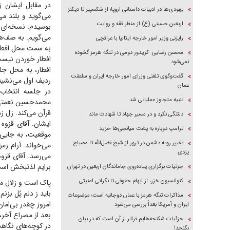
در مقابل ایشان ز
یهودی‌ها در ادبیات داستانی اروپا؛ از شکسپیر تا دیکنز
می‌گوید و بلند می
اربعین حسینی (ع) از منظر فقه و روایت
بوسیدم. نسخه‌ای ا
می‌گویم. به صف‌ها
رایزنی وزیر امور خارجه ایتالیا با عراقچی
به سمت محل افطار 
محسن رضایی: کریدور دومی در تنگه هرمز گشوده
افطار خوردن نیس
نمی‌شود
افطار، به محل ج
گفت‌وگوی تلفنی وزرای امور خارجه ایران و سلطنت
ردیف اول می‌نشینم
عمان
در جلسه انتخاب 
تنبیه متجاوز عملیاتی شد
محمدحسین نعمتی می
قرآن می‌کند. زل زد
دلتنگی نکرد و در مسیر جهاد تا شهادت ماند
ایشان. آقای قزوه
ترامپ دوباره به پشت میانجی‌ها خزید
موقعیت، به جایی 
تغییر رویه دشمن در ترور از شیخ فضل‌الله تا مصباح
می‌خواند. آرام ز
یزدی
می‌رسد. آقای قزوه
برایم لذتبخش است 
جزئیات برگزاری پیاده‌روی جاماندگان اربعین در تهران
کنوانسیون خزر، از ابهام حقوقی تا نگرانی امنیتی
پاک است و زلال مث
باید ز دلم پُل بزنم 
مذاکرات تنگه هرمز با عمان دوجانبه است؛ موضوعات
امروز چقدر بی‌امان
ایران و آمریکا بعداً بررسی می‌شود
بعد از مصراع آخر،
جزئیات شکنجه‌هایم فراتر از آن است که در بیان
در کوچه‌های نگاه
بگنجد!