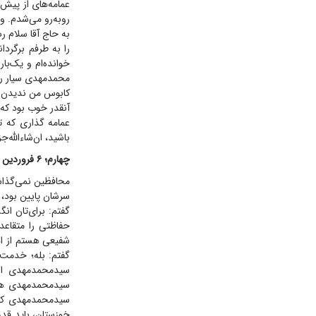
عمامه‌های از پیش 
روبه‌رو می‌شدم. وا
به حاج آقا سلام رس
محمدمهدی سیار را 
کابوس من ندیدن ا
آنقدر خوب بود که ا
عمامه گذاری که ت
باشید، ان‌شاءالله
چهارم؛ ۶ فروردین ۱۴۰۳
محافظین نمی‌گذاشت
سرشان پایین بود، 
گفتم: برای‌تان ان
حفاظتی را متقاعد 
شفیعی هستم از اهو
گفتم: بله؛ خدمت 
سیدمحمدمهدی است
سیدمحمدمهدی هم م
سیدمحمدمهدی که د
خوزستان، باید قدر