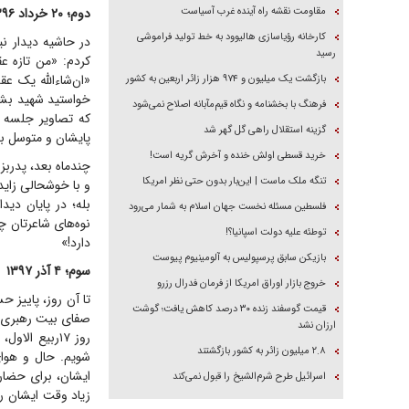
مقاومت نقشه راه آینده غرب آسیاست
دوم؛ ۲۰ خرداد ۱۳۹۶
کارخانه رؤیاسازی هالیوود به خط تولید فراموشی
در حاشیه دیدار ن
رسید
کردم: «من تازه عق
بازگشت یک میلیون و ۹۷۴ هزار زائر اربعین به کشور
خواستید شهید بشوی
فرهنگ با بخشنامه و نگاه قیم‌مآبانه اصلاح نمی‌شود
که تصاویر جلسه م
گزینه استقلال راهی گل گهر شد
پایشان و متوسل به
خرید قسطی اولش خنده و آخرش گریه است!
چندماه بعد، پدربز
تنگه ملک ماست | این‌بار بدون حتی نظر امریکا
و با خوشحالی زایدا
بله؛ در پایان دی
فلسطین مسئله نخست جهان اسلام به شمار می‌رود
نوه‌های شاعرتان چ
توطئه علیه دولت اسپانیا؟!
دارد!»
بازیکن سابق پرسپولیس به آلومینیوم پیوست
سوم؛ ۴ آذر ۱۳۹۷
خروج بازار اوراق امریکا از فرمان فدرال رزرو
تا آن روز، پاییز 
قیمت گوسفند زنده ۳۰ درصد کاهش یافت؛ گوشت
ارزان نشد
روز ۱۷ربیع 
۲.۸ میلیون زائر به کشور بازگشتند
شویم. حال و هوای
ایشان، برای حضار 
اسرائیل طرح شرم‌الشیخ را قبول نمی‌کند
زیاد وقت ایشان را