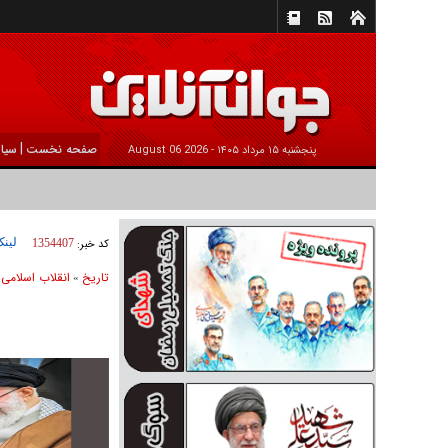
|
صفحه نخست
سیا
پنجشنبه ۱۵ مرداد ۱۴۰۵ -
2026 August 06
لینک
کد خبر:
1354407
تاریخ
انقلاب اسلامی
»