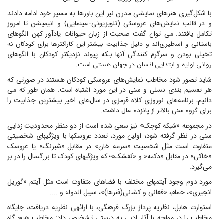
با شکل‌گیری هنرهای نمایشی مدرن نیز این باورها به مسیر خود ادامه دادند
و در قالب نمایش‌های عروسکی (تلویزیونی-سینمایی) و انیمیشن تا امروز
تکامل یافتند. می توان گفت صحبت از زبان حیوانات یادآور کهن الگوهای
باستانی و اساطیری‌اند و دلیل جذابیت بیشتر این کاراکترها برای کودکان نه
تخیلی بودن و سرگرم کنندگی آنها بلکه پیوند نزدیکتر کودکان با الگوهای
روانی اولیه و ابتدایی انسان در جهان هستی است.
شاید تصور شود مخاطب نمایش‌های عروسکی کودکان هستند در صورتی که
هر تقسیم بندی نسلی و سنی در این مورد اشتباه است. همان طور که می
دانیم، برنامه‌های نوروزی کلاه قرمزی در سال‌های اخیر بیشترین جذابیت را
برای گروه سنی بالاتر از پانزده سال داشت.
در مجموعه «شبکه کوچک» نیز سعی شده است از دو منظر محدودیت زدایی
سنی در نظر گرفته شود؛ اولین مورد، تعدد عروسکها با ویژگیهای شخصیتی
متفاوت است مثل شخصیت «سرمه خان» در مقابل «شبرنگ» یا عروسک
«خاکی» در مقابل «دکمه« و «کفشک»؛ که ویژگیهای کودک تا بزرگسال را در بر
می‌گیرد.
مورد دوم وجود آیتمهای مختلف با فضاهای متفاوت است مثل آیتم «گوریل
انجیری»، حمام، «فغانی و کشانی(فنرها)»، سبیل الدوله و ....
استوارت هابل، نظریه پرداز بزرگ فرهنگی، با ارائهی نظریه دریافت، جایگاه
مخاطب را در مواجه با آثار ادبی به درستی تشخیص داد: مخاطب هیچ گاه