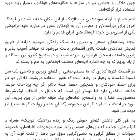
چون دلاکی و حمامی نیز در مَتَل‌ها و حکایت‌های فولکلور، بسیار زیاد مورد
استفاده قرار گرفته‌اند.
آیتم حمام با ارائه سویه‌هایی نوستالژیک از این مکان حذف شده در فرهنگ
امروز برای بزرگسالان و معرفی آن به کودکان سعی در مبارزه علیه فراموشی
یکی از اصلی‌ترین خرده فرهنگ‌های ایران قدیم را دارد.
توجه رسانه‌های سمعی و بصری به سبک زندگی سرمایه دارانه از طریق
نمایش نمادهای طبقات بالای اقتصادی باعث می‌شود که طبقات آسیب پذیر و
پایین جامعه به محاق فراموشی سپرده شوند و در سطوح کلان، این مسئله را
از یاد ببریم که به چه اندازه لایه‌های مختلف اجتماعی به هم وابسته‌اند.
در قسمت فنرها کادری که ما میبینم نمایی از فضای زیرین و داخلی یک مبل
نسبتا شکسته و زهوار در رفته است که هنوز استفاده می‌شود، تلاش دو فنر
برای حفظ خودشان و همچنین حفظ طبقه بالاتر اگر چه پرداخت ظریف
جامعه شناختی دارد اما مهم‌تر این است که حداقل در انتخاب لوکیشن‌ها،
محصوریت فضا را به واسطه‌ی نمادهای یک طبقه خاص از بین ببریم، این
مورد در انتخاب اشیاء دیگر این مجموعه (که آن ها نیز روایت گر هستند) نیز
دیده می شود.
به طور کلی داشتن فضای خوش رنگ و زنده در«شبکه کوچک» همراه با
کارکترهایی جذاب که باورهای عمومی را در مورد موجودات اطرافمان، خصوصاً
حیوانات از مطلق گرایی به نسبی‌گرایی سوق می دهد از نکات قوت آن به