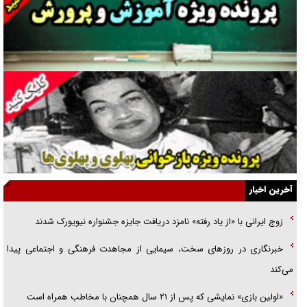
گفت‌وگو با آیت‌الله جاودان/ جفای مخالفان مکانت معنوی رهبر شهید را
ارتقا می‌داد
راننده مست به قانون می‌خندد
همه آقای دوربینی شده‌ایم!
قصه ناتمام سرویس مدارس
آیا مقاومت فلسطین خلع‌سلاح می‌شود؟
الگوی وحدت‌آفرین در ادراک سیاست خارجی
آخرین اخبار
گفتگوی دکتر اخوان مدیرمسئول روزنامه جوان با برنامه تلویزیونی «نبرد
زوج ایرانی با «از یاد رفته» نامزد دریافت جایزه جشنواره نیویورک شدند
هرمز»
خبرنگاری در روزهای سخت، سیمایی از مجاهدت فرهنگی و اجتماعی پیدا
امام حسین (ع) کشته سیرت‌های عصر جاهلی شد
می‌کند
فریاد‌ها و ناله‌های دوستان مبارزدلم را آتش می‌زد
«اولین بازی» نمایشی که پس از ۲۱ سال همچنان با مخاطب همراه است