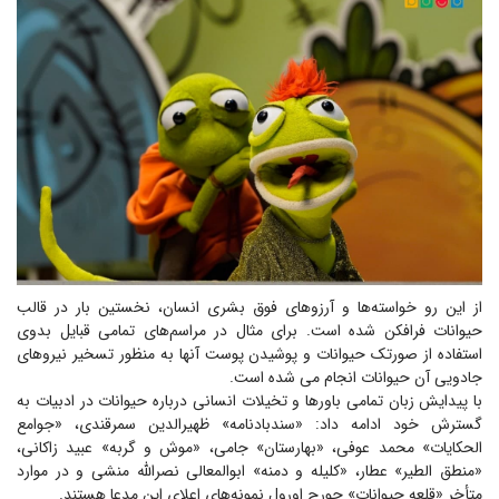
از این رو خواسته‌ها و آرزوهای فوق بشری انسان، نخستین بار در قالب
حیوانات فرافکن شده است. برای مثال در مراسم‌های تمامی قبایل بدوی
استفاده از صورتک حیوانات و پوشیدن پوست آنها به منظور تسخیر نیروهای
جادویی آن حیوانات انجام می شده است.
با پیدایش زبان تمامی باورها و تخیلات انسانی درباره حیوانات در ادبیات به
گسترش خود ادامه داد: «سندبادنامه» ظهیرالدین سمرقندی، «جوامع
الحکایات» محمد عوفی، «بهارستان» جامی، «موش و گربه» عبید زاکانی،
«منطق الطیر» عطار، «کلیله و دمنه» ابوالمعالی نصرالله منشی و در موارد
متأخر «قلعه حیوانات» جورج اورول نمونه‌های اعلای این مدعا هستند.