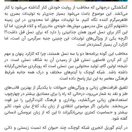
گمگشتگی درجهانی که مخاطب از روایت خودش کنار گذاشته می‌شود یا کنار
می‌کشد. این موضوع باعث می‌شود بسیار جدی‌تر به تولیدات بصری به
ظاهرسرگرم کننده نگاه کنیم. ما تولیدات موفق اما محدودی در این زمینه
داشتهایم آثاری مثل مدرسهی موش‌ها، خونه‌ی مادربزرگه و کلاه قرمزی؛ اما آیا
این آثار برای نسل امروز همان جذابیتی را دارد که برای نسل قبل داشت؟!
اگرچه یکی از ویژگی‌های تولیدات این چنینی جنبه سرگرمی آن است، اما
کارکرد آن بسیار گسترده‌تر است.
مخاطب این گونه برنامه‌ها دو یا سه نسل هستند، چرا که کارکرد پنهان و مهم
آن کم کردن فاصلهی نسلی قبل از رسیدن آن به شکاف نسلی است. در
نتیجه؛ اولین گام، تولید محتوایی بین نسلی است که رویکردی میانجی‌گرایانه
داشته باشد. شبکه کوچک با آیتم‌های مختلف و درک همه جانبه شرایط
فرهنگی معاصر به این نیاز پاسخ داده است.
تلفیق ظرافت‌های زبانی و ویژگی‌های حیوانات با یکدیگر از بهترین قالب‌های
طنز و نقد به شمار می‌رود، درحالی که راه را برای مصادیق بیشتر در چهارچوب
استعدادهای زبانی می‌گشاید، رواداری و فرهنگ کثرت‌گرایی را نیز قوت
می‌بخشد. بنابراین اگر موضوعی انتقادی از زبان یک کلاغ بیان شود، تاثیر
بیشتر و حساسیت کمتری برمی‌انگیزاند تا این که از زبان عروسکی انسانی
گفته شود.
در آیتم گوریل انجیری شبکه کوچک، چند حیوان که نسبت زیستی و ذاتی