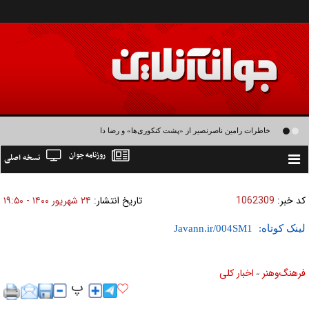
خاطرات رامین ناصرنصیر از «پشت‌ کنکوری‌ها» و رضا داوودنژاد: رضا کودک درون فعالی
روزنامه جوان
نسخه اصلی
داشت و خیلی راحت به شوق می‌آمد
Toggle
navigation
کد خبر:
1062309
تاریخ انتشار:
۲۴ شهريور ۱۴۰۰ - ۱۹:۵۰
لینک کوتاه:
فرهنگ‌و‌هنر
اخبار كلی
»