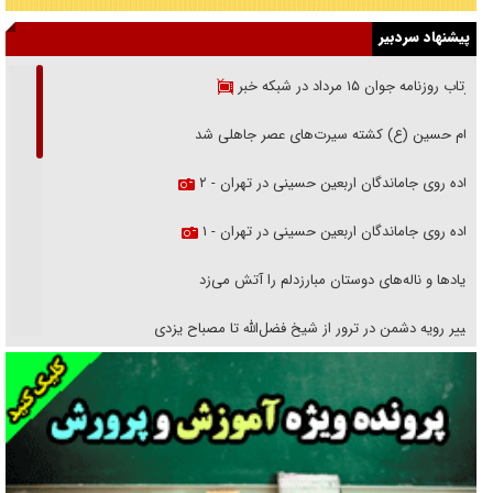
پیشنهاد سردبیر
بازتاب روزنامه جوان ۱۵ مرداد در شبکه خبر
امام حسین (ع) کشته سیرت‌های عصر جاهلی شد
پیاده روی جاماندگان اربعین حسینی در تهران - ۲
پیاده روی جاماندگان اربعین حسینی در تهران - ۱
فریاد‌ها و ناله‌های دوستان مبارزدلم را آتش می‌زد
تغییر رویه دشمن در ترور از شیخ فضل‌الله تا مصباح یزدی
خرید قسطی اولش خنده و آخرش گریه است!
فوتبال و آن «بالا»!
راهبرد غافلگیری با نسل جدید پهپاد‌ها