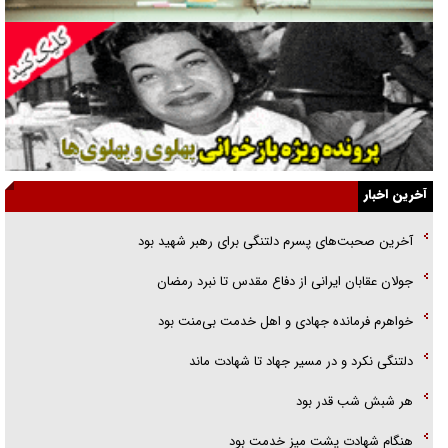
جنجال پزشکان تقلبی در صنعت زیبایی
یهودی‌ها در ادبیات داستانی اروپا؛ از شکسپیر تا دیکنز
گفت‌وگو با خواهر یکی از شهدای جنگ رمضان/ خواهرم فرمانده جهادی و
اهل خدمت بی‌منت بود
جزئیات شکنجه‌هایم فراتر از آن است که در بیان بگنجد!
آخرین اخبار
گزارش «جوان» از قوانین سخت‌گیرانه ۶ قاره در برابر یورش به پاسگاه‌های
آخرین صحبت‌های پسرم دلتنگی برای رهبر شهید بود
پلیس
جولان عقابان ایرانی از دفاع مقدس تا نبرد رمضان
تحلیل ابعاد پیام رهبر انقلاب به حزب‌الله/ مقاومت نقشه راه آینده غرب آسیا
خواهرم فرمانده جهادی و اهل خدمت بی‌منت بود
دلتنگی نکرد و در مسیر جهاد تا شهادت ماند
هر شبش شب قدر بود
هنگام شهادت پشت میز خدمت بود