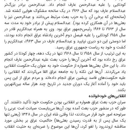
کودتایی را علیه عبدالرحمن عارف انجام داد. عبدالرحمن برادر بزرگ‌تر
عبدالسلام عارف بود که سال ۱۹۶۶ در یک سانحه مشکوک هوایی کشته شد.
(سانحه‌ای که برخی آن را به حزب بعث مرتبط می‌دانند و عبدالرحمن نیز با
بعثی‌ها در آن همکاری کرده بود). عبدالسلام پیش از برادر خود به مدت سه
سال از ۱۹۶۳ تا ۱۹۶۶ رئیس‌جمهور عراق بود. وی به همراه عبدالکریم قادر در
سال ۱۹۵۸ کودتایی را علیه فیصل دوم آخرین پادشاه عراق انجام داده بودند،
اما دوستی این دو دیری نپایید و عبدالسلام عارف در سال ۱۹۶۳، عبدالکریم را
کشت و خود به ریاست جمهوری عراق رسید.
به این ترتیب از سال ۱۹۵۸ تا سال ۱۹۶۸ تنها در یک دهه، چهار کودتا در کشور
عراق رخ داده بود که آخرین آن‌ها را حزب بعث علیه عبدالرحمن عارف انجام
داد. با این حال بعثی‌ها همواره از حکومت خود به عنوان یک حکومت انقلابی
یاد می‌کردند. آن‌ها این نکته را به جامعه عراق القا می‌کردند که انقلابی را
علیه حکومت‌های فاسد پیشین عراق انجام داده‌اند و مردم عراق از این پس
باید خود را آماده آغاز یک دوران جدید در تاریخ چند هزار ساله بین‌النهرین
بکنند.
انقلابی‌های خودخوانده
سران حزب بعث عراق همواره بر انقلابی بودن حکومت خود تأکید داشتند. آن
طور که در منشور حزب بعث آمده بود، آن‌ها می‌بایست صیانت امت عربی را
سرلوحه امور خود قرار می‌دادند؛ لذا وقتی شاه ایران در سال ۱۳۴۸ (یعنی تنها
یک سال پس از به قدرت رسیدن بعثی‌ها) حاکمیت عراق بر بخش مورد
مناقشه اروندرود را لغو کرد، آن‌ها این موضوع را ضربه‌ای به حثیت انقلاب