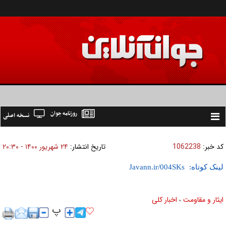
روزنامه جوان
نسخه اصلی
Toggle
navigation
کد خبر:
1062238
تاریخ انتشار:
۲۴ شهريور ۱۴۰۰ - ۲۰:۳۰
لینک کوتاه:
ایثار و مقاومت
اخبار كلی
»