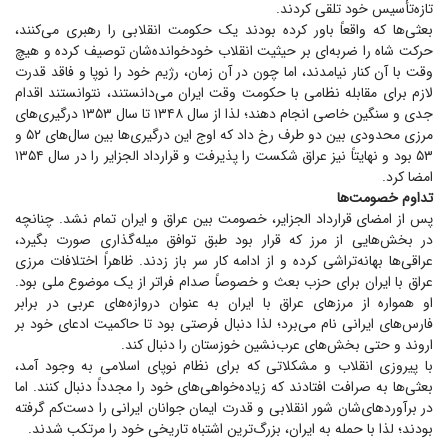
تازه‌تأسیس خود تلقی کردند.
بعثی‌ها که واقعاً باور کرده بودند یک حکومت انقلابی را رهبری می‌کنند،
حرکت شاه را ضربه‌ای بر حیثیت انقلاب خودخوانده‌شان توصیف کرده و هیچ
وقت با آن کنار نیامدند، اما چون در آن زمان، رژیم خود را نوپا و فاقد قدرت
لازم برای مقابله نظامی با حکومت وقت ایران می‌دانستند، نتوانستند اقدام
جدی و سنگین خاصی انجام دهند؛ لذا از سال ۱۳۴۸ تا سال ۱۳۵۳ درگیری‌های
مرزی محدودی بین دو طرف رخ داد که اوج این درگیری‌ها بین سال‌های ۵۲ و
۵۳ بود و نهایتاً نیز عراق شکست را پذیرفت و قرارداد الجزایر را در سال ۱۳۵۴
امضا کرد.
تداوم خصومت‌ها
پس از امضای قرارداد الجزایر، خصومت بین عراق و ایران تمام نشد. چنانچه
در بخش‌هایی از مرز که قرار بود طبق توافق میله‌گذاری صورت بگیرد،
عراقی‌ها بهانه‌تراشی کرده و از ادامه کار سر باز زدند. ظاهراً اختلافات مرزی
عراق با ایران برای حزب بعث و خصوصاً صدام فراتر از یک موضوع ملی بود.
او همواره از مرز‌های عراق با ایران به عنوان دروازه‌های عربی در برابر
فارس‌های ایرانی نام می‌برد؛ لذا دنبال فرصتی بود تا حاکمیت ادعای خود بر
اروند و حتی بخش‌های عرب‌نشین خوزستان را دنبال کند.
با پیروزی انقلاب و مشکلاتی که برای نظام نوپای اسلامی به وجود آمد،
بعثی‌ها به صرافت افتادند که زیاده‌خواهی‌های خود را مجدداً دنبال کنند. اما
در برآوردهای‌شان شور انقلابی و قدرت ایمان جوانان ایرانی را دست‌کم گرفته
بودند؛ لذا با حمله به ایران، بزرگ‌ترین اشتباه تاریخی خود را مرتکب شدند.