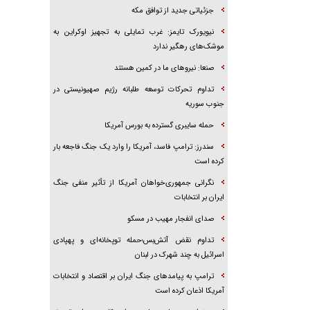
جزئیاتی جدید از توافق مکه
نیویورک تایمز: غرب تمایلی به تجهیز اوکراین به
موشک‌های رهگیر ندارد
صنعا: نیروهای ما در کمین‌ هستند
تداوم تحرکات توسعه طلبانه رژیم صهیونیستی در
جنوب سوریه
حمله سایبری گسترده به بورس آمریکا
سندرز: ترامپ فاسد، آمریکا را وارد یک جنگ فاجعه بار
کرده است
نگرانی جمهوری‌خواهان آمریکا از تأثیر منفی جنگ
ایران بر انتخابات
صدای انفجار مهیب در مسکو
تداوم نقض آتش‌بس؛حمله توپخانه‌ای و پهپادی
اسرائیل به چند شهرک در لبنان
ترامپ به پیامدهای جنگ ایران بر اقتصاد و انتخابات
آمریکا اذعان کرده است