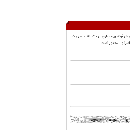
ر هر گونه پيام حاوي تهمت، افترا، اظهارات
سزا و... معذور است