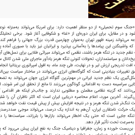
ی «جنگ سوم تحمیلی» از دو منظر اهمیت دارد: برای امریکا می‌تواند به‌منزله ن
ود و در مقابل، برای ایران دوره‌ای از «غنا» و شکوفایی آغاز شود. برخی تحلیل
زعه می‌تواند زمینه ظهور تهران به‌عنوان چهارمین قدرت بزرگ جهانی را فراهم کن
که واشینگتن این پیامد‌ها را به‌آسانی بپذیرد و ایرانیان نیز باید با صبوری آماده
نظم جدید در تنگه هرمز باشند، نظمی که می‌تواند میراثی طلایی برای نسل‌های آین
ریخ‌دانان و سیاستمداران، تحولات کنونی تنگه هرمز یادآور ماجرای ملی شدن کانال 
فت تدریجی ارزش لیر و در نهایت، طی چند ماه، به افول امپراتوری بریتانیا انج
ق تغییرات بنیادینی است که گلوگاه‌های انرژی می‌توانند در ساختار سیاست بین‌الم
‌گیری یک نظم جدید ایرانی در مهم‌ترین گلوگاه انرژی جهان می‌تواند به تضعی
ایی سراسیمه دست به اقداماتی گوناگون می‌زنند تا مانع از تحقق این امر شوند، ام
انند که گزینه نظامی مطمئن و مطلوبی ندارند و جالب‌تر اینکه هر اقدامی ک
گیرند. آخرین مورد، اعلام محاصره دریایی ایران است که اکثر ناظران آن را شل
باعث تنگ‌تر شدن تنگه هرمز و در نتیجه افزایش بیش از پیش قیمت نفت خواهد شد
 یک حرکت نامتقارن ایران، آن‌هم به اندازه یک درصد، می‌تواند موجی صددرصد
 تنگه جایی است که حتی یک اخطار می‌تواند بازار‌ها را بلرزاند، سیاست‌ها را د
به‌سرعت تحت تأثیر قرار دهد.
بن‌بست خورده و زمان، جغرافیا و دینامیک جنگ به نفع ایران پیش می‌رود که پای
 و کیاست در دیپلماسی می‌توانند برای پیروزی تاریخی، سرانجامی پایدار رقم بز