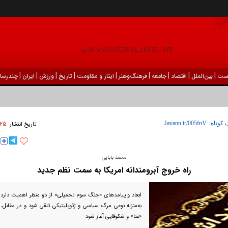
|
|
|
|
|
|
|
|
|
ست
بين‌الملل
اقتصاد
جامعه
فرهنگ‌و‌هنر
ایثار و مقاومت
تاریخ
ورزش
ايران
چندرسان
۲۵ فروردين ۱۴۰۵ - :۰۰
 کوتاه:
تاریخ انتشار:
محمد بابایی
راه خروج آبرومندانه امریکا به سمت نظم جدید
ابعاد و پیامد‌های «جنگ سوم تحمیلی» از دو منظر اهمیت دارد: ب
به‌منزله نوعی مرگ سیاسی و ژئوپلیتیکی تلقی شود و در مقابل، بر
«غنا» و شکوفایی آغاز شود.