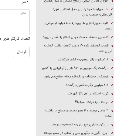
جولان عقابان ایرانی از دفاع مقدس تا نبرد رمضان
* نظر
ادعا درباره «نحوه رد زنی محل استقرار شهید
لاریجانی» صحت ندارد
کارخانه رؤیاسازی هالیوود به خط تولید فراموشی
رسید
فلسطین مسئله نخست جهان اسلام به شمار می‌رود
تعداد کارکتر های م
قیمت گوسفند زنده ۳۰ درصد کاهش یافت؛ گوشت
ارزان نشد
۱.۸میلیون زائر اربعین به کشور بازگشتند
بازگشت یک میلیون و ۹۷۴ هزار زائر اربعین به کشور
فرهنگ با بخشنامه و نگاه قیم‌مآبانه اصلاح نمی‌شود
۲.۸ میلیون زائر به کشور بازگشتند
گزینه استقلال راهی گل گهر شد
توطئه علیه دولت اسپانیا؟!
۲۱ عامل موساد و ۴ عضو باند‌های مسلح بازداشت
شدند
بازیکن سابق پرسپولیس به آلومینیوم پیوست
البرز، الگوی تاب‌آوری ملی و شتاب در مسیر توسعه