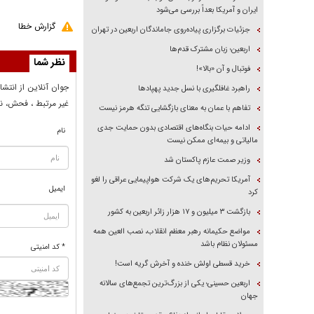
ایران و آمریکا بعداً بررسی می‌شود
گزارش خطا
جزئیات برگزاری پیاده‌روی جاماندگان اربعین در تهران
اربعین؛ زبان مشترک قدم‌ها
نظر شما
فوتبال و آن «بالا»!
جوان آنلاين از انتشا
راهبرد غافلگیری با نسل جدید پهپاد‌ها
غير مرتبط ، فحش، نا
تفاهم با عمان به معنای بازگشایی تنگه هرمز نیست
ادامه حیات بنگاه‌های اقتصادی بدون حمایت جدی
نام
مالیاتی و بیمه‌ای ممکن نیست
وزیر صمت عازم پاکستان شد
آمریکا تحریم‌های یک شرکت هواپیمایی عراقی را لغو
ایمیل
کرد
بازگشت ۳ میلیون و ۱۷ هزار زائر اربعین به کشور
مواضع حکیمانه رهبر معظم انقلاب، نصب العین همه
مسئولان نظام باشد
* کد امنیتی
خرید قسطی اولش خنده و آخرش گریه است!
اربعین حسینی؛ یکی از بزرگ‌ترین تجمع‌های سالانه
جهان