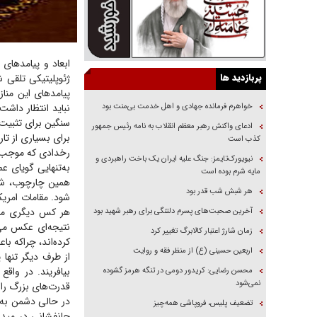
ابعاد و پیامد‌ها
پربازدید ها
ژئوپلیتیکی تلقی ش
پیامد‌های این منا
خواهرم فرمانده جهادی و اهل خدمت بی‌منت بود
نباید انتظار داشت 
سنگین برای تثبیت 
ادعای واکنش رهبر معظم انقلاب به نامه رئیس جمهور
برای بسیاری از تا
کذب است
رخدادی که موجب ا
نیویورک‌تایمز: جنگ علیه ایران یک باخت راهبردی و
به‌تنهایی گویای عم
مایه شرم بوده است
همین چارچوب، شکل
هر شبش شب قدر بود
شود. مقامات امریک
هر کس دیگری می‌د
آخرین صحبت‌های پسرم دلتنگی برای رهبر شهید بود
نتیجه‌ای عکس می‌
زمان شارژ اعتبار کالابرگ تغییر کرد
کرده‌اند، چراکه 
اربعین حسینی (ع) از منظر فقه و روایت
از طرف دیگر تنها
بیافریند. در واقع
محسن رضایی: کریدور دومی در تنگه هرمز گشوده
نمی‌شود
قدرت‌های بزرگ را 
در حالی دشمن به 
تضعیف پلیس، فروپاشی همه‌چیز
جانفشانی در میدان