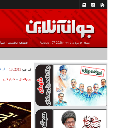
|
صفحه نخست
سیا
جمعه ۱۶ مرداد ۱۴۰۵ -
2026 August 07
لینک
کد خبر:
1352313
بين‌الملل
اخبار كلی
»