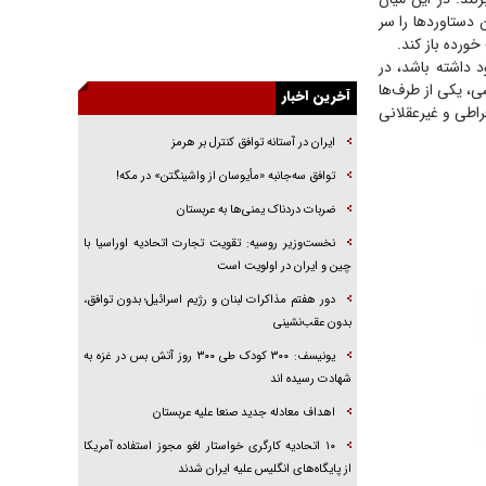
راهبرد غافلگیری با نسل جدید پهپاد‌ها
دستاورد‌ها را سر
جنجال پزشکان تقلبی در صنعت زیبایی
ورده باز کند.
بازیگر شکست‌خورده وجود داشته باشد، در
یهودی‌ها در ادبیات داستانی اروپا؛ از شکسپیر تا
ی، یکی از طرف‌ها
دیکنز
آخرین اخبار
اطی و غیر‌عقلانی
گفت‌وگو با خواهر یکی از شهدای جنگ رمضان/
ایران در آستانه توافق کنترل بر هرمز
خواهرم فرمانده جهادی و اهل خدمت بی‌منت بود
توافق سه‌جانبه «مأیوسان از واشینگتن» در مکه!
جزئیات شکنجه‌هایم فراتر از آن است که در بیان
بگنجد!
ضربات دردناک یمنی‌ها به عربستان
گزارش «جوان» از قوانین سخت‌گیرانه ۶ قاره در
نخست‌وزیر روسیه:‌ تقویت تجارت اتحادیه اوراسیا با
برابر یورش به پاسگاه‌های پلیس
چین و ایران در اولویت است
دور هفتم مذاکرات لبنان و رژیم اسرائیل؛ بدون توافق،
بدون عقب‌نشینی
یونیسف: ۳۰۰ کودک طی ۳۰۰ روز آتش بس در غزه به
شهادت رسیده اند
اهداف معادله جدید صنعا علیه عربستان
۱۰ اتحادیه کارگری خواستار لغو مجوز استفاده آمریکا
از پایگاه‌های انگلیس علیه ایران شدند