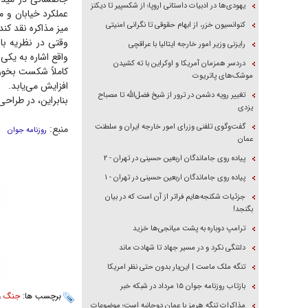
یهودی‌ها در ادبیات داستانی اروپا؛ از شکسپیر تا دیکنز
عملکرد خیابان و م
کنوانسیون خزر، از ابهام حقوقی تا نگرانی امنیتی
میز مذاکره نقد کن
رایزنی وزیر امور خارجه ایتالیا با عراقچی
واقع اشاره به یکی
دردسر همزمان آمریکا و اوکراین با ته کشیدن
کاملاً شکست بخورد
موشک‌های پاتریوت
افزایش می‌یابد.
تغییر رویه دشمن در ترور از شیخ فضل‌الله تا مصباح
بنابراین، در طراح
یزدی
گفت‌وگوی تلفنی وزرای امور خارجه ایران و سلطنت
منبع:
روزنامه جوان
عمان
پیاده روی جاماندگان اربعین حسینی در تهران - ۲
پیاده روی جاماندگان اربعین حسینی در تهران - ۱
جزئیات شکنجه‌هایم فراتر از آن است که در بیان
بگنجد!
ترامپ دوباره به پشت میانجی‌ها خزید
دلتنگی نکرد و در مسیر جهاد تا شهادت ماند
تنگه ملک ماست | این‌بار بدون حتی نظر امریکا
بازتاب روزنامه جوان ۱۵ مرداد در شبکه خبر
برچسب ها:
جنگ
،
مذاکرات تنگه هرمز با عمان دوجانبه است؛ موضوعات