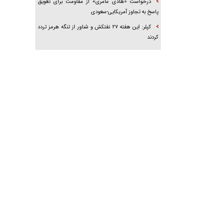
درخواست «هادی عامری» از مقاومت برای تعویق
پاسخ به تجاوز آمریکایی-سعودی
کپلر: این هفته ۲۷ نفتکش و شناور از تنگه هرمز تردد
کردند