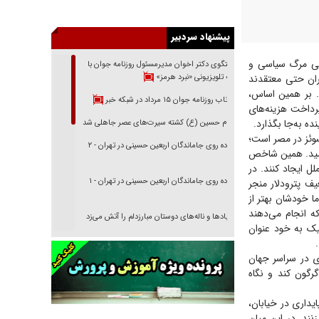
پیشنهاد سردبیر
وعی مرگ سیاسی و
گفتگوی دکتر اخوان مدیرمسئول روزنامه جوان با
برنامه تلویزیونی «نبرد هرمز»
گران حتی معتقدند
د. بر همین اساس،
بازتاب روزنامه جوان ۱۵ مرداد در شبکه خبر
 پرداخت هزینه‌های
ده به‌جا بگذارد.
امام حسین (ع) کشته سیرت‌های عصر جاهلی شد
سوئز در مصر است؛
پیاده روی جاماندگان اربعین حسینی در تهران - ۲
امید. همین شاخص
لل ایجاد کنند. در
پیاده روی جاماندگان اربعین حسینی در تهران - ۱
ف پترودلار منجر
ا خودشان بهتر از
ه انجام می‌دهند
فریاد‌ها و ناله‌های دوستان مبارزدلم را آتش می‌زد
یک به خود عنوان
تغییر رویه دشمن در ترور از شیخ فضل‌الله تا مصباح
.
یزدی
ی در سراسر جهان
گرگون کند و نگاه
خرید قسطی اولش خنده و آخرش گریه است!
فوتبال و آن «بالا»!
داری در خیابان،
نند. در این میان