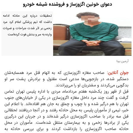
دعوای خونین اگزوزساز و فروشنده شیشه خودرو
تحقیقات درباره این حادثه ادامه
داشت که تیم پزشکی اعلام کرد مرد
زخمی بر اثر شدت جراحات و ضربات
وارده به سر و بدنش فوت کرده‌است
آرمین بینا
جوان آنلاین:
صاحب مغازه اگزوزسازی که به اتهام قتل مرد همسایه‌شان
دستگیر شده، در بازجویی‌ها مدعی است مقتول و برادرش پشت سر او
بدگویی می‌کردند و مشتریان او را می‌پراندند.
قبل از ظهر روز یک‌شنبه هفتم مرداد‌ماه، مردی با اداره پلیس تهران تماس
گرفت و گفت چند مرد داخل مغازه اگزوزسازی در یکی از خیابان‌های جنوب
تهران با هم درگیر شده و با چوب و چماق به جان هم افتاده‌اند. با اعلام این
خبر، تیمی از مأموران پلیس به محل حادثه رفتند و در آنجا دریافتند لحظاتی
قبل سه برادر با صاحب اگزوزسازی درگیر شده‌اند و در جریان این درگیری
یکی از برادر‌ها زخمی و به بیمارستان منتقل شده‌است. مأموران در محل
حادثه صاحب اگزوز‌سازی را بازداشت کردند و برای بررسی حادثه به