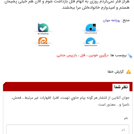
هرگز فکر نمی‌کردم روزی به اتهام قتل بازداشت شوم و الان هم خیلی پشیمان
هستم و امیدوارم خانواده‌اش مرا ببخشند.
منبع:
روزنامه جوان
برچسب ها:
درگیری خونین
،
قتل
،
بازپرس جنایی
گزارش خطا
نظر شما
جوان آنلاين از انتشار هر گونه پيام حاوي تهمت، افترا، اظهارات غير مرتبط ، فحش،
ناسزا و... معذور است
نام