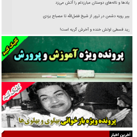
فریاد‌ها و ناله‌های دوستان مبارزدلم را آتش می‌زد
تغییر رویه دشمن در ترور از شیخ فضل‌الله تا مصباح یزدی
خرید قسطی اولش خنده و آخرش گریه است!
فوتبال و آن «بالا»!
راهبرد غافلگیری با نسل جدید پهپاد‌ها
جنجال پزشکان تقلبی در صنعت زیبایی
یهودی‌ها در ادبیات داستانی اروپا؛ از شکسپیر تا دیکنز
گفت‌وگو با خواهر یکی از شهدای جنگ رمضان/ خواهرم فرمانده جهادی و
اهل خدمت بی‌منت بود
جزئیات شکنجه‌هایم فراتر از آن است که در بیان بگنجد!
گزارش «جوان» از قوانین سخت‌گیرانه ۶ قاره در برابر یورش به پاسگاه‌های
آخرین اخبار