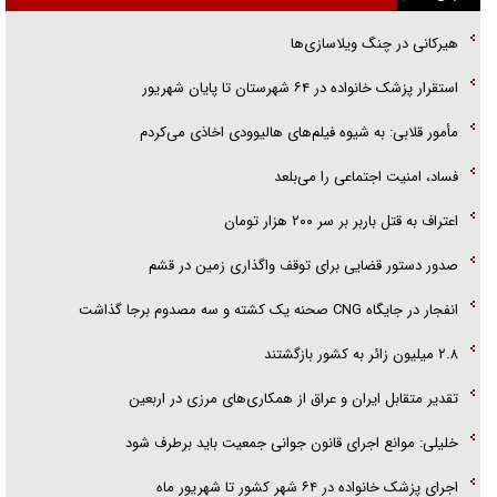
پلیس
هیرکانی در چنگ ویلاسازی‌ها
تحلیل ابعاد پیام رهبر انقلاب به حزب‌الله/ مقاومت نقشه راه آینده غرب آسیا
‌استقرار پزشک خانواده در ۶۴ شهرستان تا پایان شهریور
گفت‌و‌گو اختصاصی با همسر فرمانده شهید حزب‌الله لبنان/ هر شبش شب
مأمور قلابی: به شیوه فیلم‌های هالیوودی اخاذی می‌کردم
قدر بود
فساد، امنیت اجتماعی را می‌بلعد
‌‌اعتراف به قتل باربر بر سر ۲۰۰ هزار تومان
صدور دستور قضایی برای توقف واگذاری زمین در قشم
انفجار در جایگاه CNG صحنه یک کشته و سه مصدوم برجا گذاشت
۲.۸ میلیون زائر به کشور بازگشتند
تقدیر متقابل ایران و عراق از همکاری‌های مرزی در اربعین
خلیلی: موانع اجرای قانون جوانی جمعیت باید برطرف شود
اجرای پزشک خانواده در ۶۴ شهر کشور تا شهریور ماه