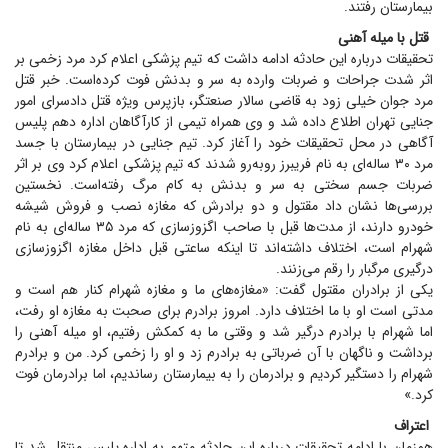
بیمارستان رفتند.
قتل با میله آهنی
تحقیقات درباره این حادثه ادامه داشت که تیم پزشکی اعلام کرد مرد زخمی بر
اثر شدت جراحات و ضربات وارده به سر و بدنش فوت کرده‌است. خبر قتل
مرد جوان خیلی زود به قاضی سالار صنعتگر، بازپرس ویژه قتل دادسرای امور
جنایی تهران اطلاع داده شد و وی همراه تیمی از کارآگاهان اداره دهم پلیس
آگاهی در محل تحقیقات خود را آغاز کرد. تیم جنایی در بیمارستان با جسد
مرد ۳۰ ساله‌ای به نام فریبرز روبه‌رو شدند که تیم پزشکی اعلام کرد وی بر اثر
ضربات جسم سختی به سر و بدنش به کام مرگ رفته‌است. نخستین
بررسی‌ها نشان داد مقتول و دو برادرش که مغازه نصب و فروش شیشه
خودرو دارند، از مدت‌ها قبل با صاحب اگزوزسازی که مرد ۳۵ ساله‌ای به نام
شهرام است، اختلاف داشته‌اند تا اینکه ساعتی قبل داخل مغازه اگزوزسازی
درگیری مرگبار را رقم می‌زنند.
یکی از برادران مقتول گفت: «مغازه‌های ما و مغازه شهرام کنار هم است و
مدتی است او با ما اختلاف دارد. امروز برادرم برای صحبت به مغازه او رفت،
اما شهرام با برادرم درگیر شد و وقتی ما به کمکش رفتیم، او میله آهنی را
برداشت و ناگهان با آن ضرباتی به برادرم زد و او را زخمی کرد. من و برادرم
شهرام را دستگیر کردیم و برادرمان را به بیمارستان رساندیم، اما برادرمان فوت
کرد.»
اعتراف
همزمان با ادامه تحقیقات درباره این حادثه متهم به اداره پلیس منتقل شد تا