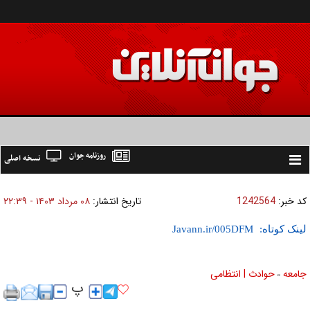
روزنامه جوان
نسخه اصلی
Toggle
navigation
کد خبر:
1242564
تاریخ انتشار:
۰۸ مرداد ۱۴۰۳ - ۲۲:۳۹
لینک کوتاه:
جامعه
حوادث | انتظامی
»