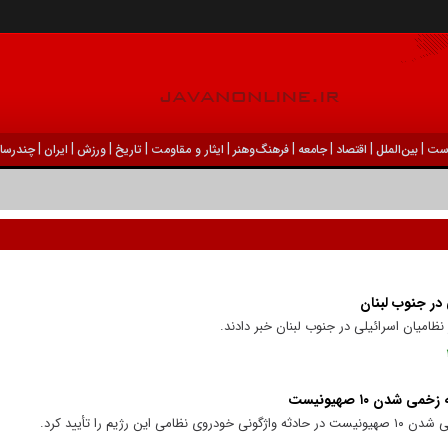
|
|
|
|
|
|
|
|
|
ست
بين‌الملل
اقتصاد
جامعه
فرهنگ‌و‌هنر
ایثار و مقاومت
تاریخ
ورزش
ايران
چندرسان
در جنوب لبنان
امیان اسرائیلی در جنوب لبنان خبر دادند.
دن ۱۰ صهیونیست
ژیم را تأیید کرد.