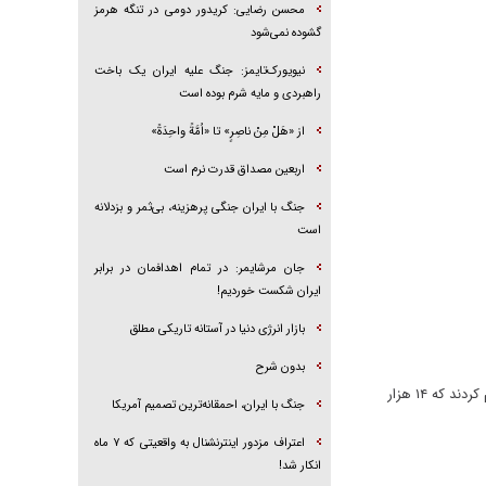
محسن رضایی: کریدور دومی در تنگه هرمز
گشوده نمی‌شود
نیویورک‌تایمز: جنگ علیه ایران یک باخت
راهبردی و مایه شرم بوده است
از «هَلْ مِنْ ناصِرٍ» تا «اُمَّةً واحِدَةً»
اربعین مصداق قدرت نرم است
جنگ با ایران جنگی پرهزینه، بی‌ثمر و بزدلانه
است
جان مرشایمر: در تمام اهدافمان در برابر
ایران شکست خوردیم!
بازار انرژی دنیا در آستانه تاریکی مطلق
بدون شرح
منابع صهیونیستی همزمان با اجرایی شدن آتش بس در غزه، آماری از نظامیان کشته شده و مجروح رژیم اسرائیل را منتشر و اعلام کردند که ۱۴ هزار
جنگ با ایران، احمقانه‌ترین تصمیم آمریکا
اعتراف مزدور اینترنشنال به واقعیتی که ۷ ماه
انکار شد!