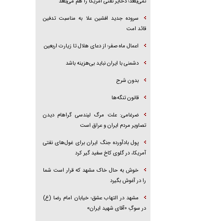
نمی‌بلعد؛ ذخایر نفتی آمریکا را هم می‌بلعد
سروده جدید افشین علا به مناسبت تدفین
قائد امت
اعمال ماه صفر؛ از دعای هلال تا زیارت اربعین
دشمنی با ایران نباید بی‌هزینه باشد
بدون شرح
قانون تنگه‌ها
ضرغامی: علت مرگ لیندسی گراهام دیدن
تصاویر مردم ایران و عراق است
پول بادآورده جنگ ایران برای غول‌های نفتی
آمریکا، در گلوی کاخ سفید گیر کرد
خوش به حال خاک مشهد که قرار است شما
را در آغوش بگیرد
مشهد در التهاب عشق؛ خیابان امام رضا (ع)
در سوگِ «آقای شهید ایران»