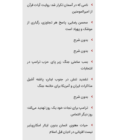
نامی که در آسمان تکرار شد؛ روایت آیات قرآن
از امیرالمومنین
محسن رضایی: پاسخ هر تجاوزی، رگباری از
موشک و پهپاد است
بدون شرح
بدون شرح
بمب ساعتی جنگ زیر پای حزب ترام‍پ در
انتخابات
تشدید تنش در جنوب لبنان؛ پاشنه آشیل
مذاکرات ایران و آمریکا برای خاتمه جنگ
بدون شرح
ترامپ برای نجات خود یک روز تهدید می‌کند؛
روز دیگر التماس
حیات معنوی انسان بدون ایثار امکان‌پذیر
نیست/قربانی در ادیان قبل اسلام