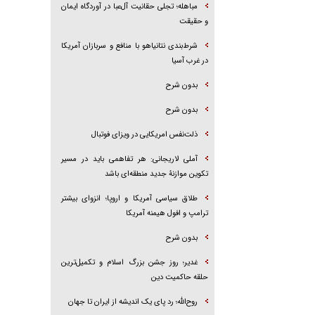
مباهله؛ تجلی حقانیت آل‌عبا در آوردگاه ایمان
و حقیقت
شرط‌بندی نتانیاهو با منافع و سربازان آمریکا
در غرب آسیا
بدون شرح
بدون شرح
ذلت‌نفس امریکایی در ویزای فوتبال
آملی لاریجانی: هر تفاهمی باید در مسیر
تکوین موازنۀ جدید منطقه‌ای باشد
طلاق سیاسی آمریکا و اروپا؛ انزوای بیشتر
ترامپ و افول هیمنه آمریکا
بدون شرح
غدیر؛ روز جشن بزرگ اسلام و تکمیل‌ترین
حلقه حاکمیت دین
روح‌الله؛ رد پای یک اندیشه از ایران تا جهان