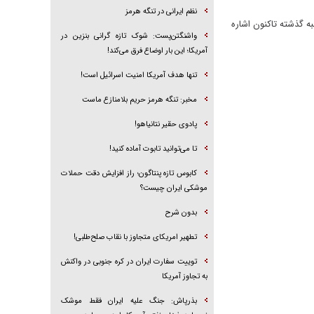
نظم ایرانی در تنگه هرمز
ه گذشته تاکنون اشاره
واشنگتن‌پست: شوک تازه گرانی بنزین در
آمریکا؛ این بار اوضاع فرق می‌کند!
تنها هدف آمریکا امنیت اسرائیل است!
مخبر: تنگه هرمز حریم بلامنازع ماست
پادوی حقیر نتانیاهو!
تا می‌توانید تابوت آماده کنید!
کابوس تازه پنتاگون؛ راز افزایش دقت حملات
موشکی ایران چیست؟
بدون شرح
تطهیر امریکای متجاوز با نقاب صلح‌طلبی!
توییت سفارت ایران در کره جنوبی در واکنش
به تجاوز آمریکا
بذرپاش: ‏جنگ علیه ایران فقط موشک