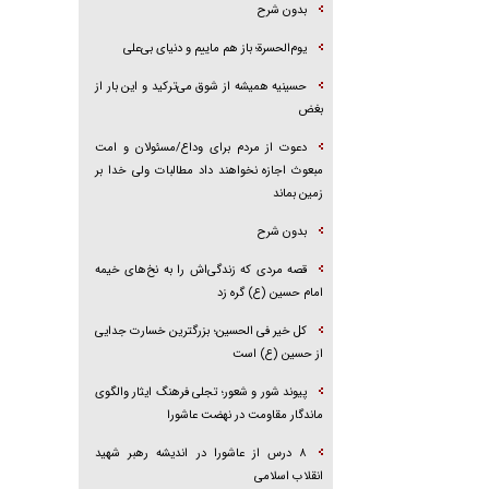
بدون شرح
یوم‌الحسرة؛ باز هم ماییم و دنیای بی‌علی
حسینیه همیشه از شوق می‌ترکید و این بار از
بغض
دعوت از مردم برای وداع/مسئولان و امت
مبعوث اجازه نخواهند داد مطالبات ولی خدا بر
زمین بماند
بدون شرح
قصه مردی که زندگی‌اش را به نخ‌های خیمه
امام حسین (ع) گره زد
کل خیر فی الحسین؛ بزرگترین خسارت جدایی
از حسین (ع) است
پیوند شور و شعور؛ تجلی فرهنگ ایثار والگوی
ماندگار مقاومت در نهضت عاشورا
۸ درس از عاشورا در اندیشه رهبر شهید
انقلاب اسلامی