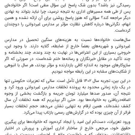
رسیدگی نیز باشد؟ بدون شک پاسخ این سؤال منفی است! اگر خانواده‌ای
پس از طی همه مسیر‌های اداری به نتیجه نرسید، چرا نباید بتواند به نهادی
دیگر مراجعه کند؟ سؤالی که هنوز پاسخ روشنی برای آن ارائه نشده و همین
ابهام، نگرانی‌ها درباره کاهش نظارت مؤثر بر مدارس غیردولتی را دوچندان
کرده‌است.
سال‌هاست خانواده‌ها نسبت به هزینه‌های سنگین تحصیل در مدارس
غیردولتی و شهریه‌های بعضاً خارج از ضابطه، گلایه دارند. با وجود این،
خروجی بسیاری از این اعتراض‌ها در نهایت به چند وعده، چند بخشنامه و
چند تأکید در مقابل خبرنگاران و رسانه‌ها ختم شده‌است. در صورتی که اگر
سازوکار‌های موجود به اندازه کافی بازدارنده و مؤثر بودند، هر سال با انبوهی
از شکایت‌های مشابه در این رابطه مواجه نبودیم.
در این بین، تجربه سال ۱۴۰۲ قابل تأمل است. سالی که تعزیرات حکومتی تنها
در یک بازه زمانی محدود به پرونده تخلفات مدارس غیردولتی ورود کرد و
نتیجه آن، صدور صد‌ها میلیارد تومان جریمه و بازگشت بخشی از وجوه
اضافه‌دریافتی به خانواده‌ها بود. حتی اگر بپذیریم که همه تخلفات آن سال
کشف نشده‌اند، همین ارقام به تنهایی نشان می‌دهد حجم تخلفات بسیار
فراتر از آن چیزی بوده که در گزارش‌های رسمی بازتاب پیدا می‌کرد.
ورود تعزیرات، دست‌کم این امید را ایجاد کرده‌بود که خانواده‌ها برای پیگیری
حقوق خود، مرجعی خارج از ساختار اداری آموزش و پرورش در اختیار
داشته‌باشند، روزنه‌ای که می‌توانست مانع از احساس بن‌بست در برابر