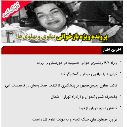
انگشت‌های پا شناسایی کردیم
نسلی که آنلاین الگو می‌گیرد
گفت‌وگو با آیت‌الله جاودان/ جفای مخالفان مکانت معنوی رهبر شهید را
ارتقا می‌داد
آخرین اخبار
راننده مست به قانون می‌خندد
زلزله ۴.۷ ریشتری حوالی حسینیه در خوزستان را لرزاند
همه آقای دوربینی شده‌ایم!
کولیوند با عراقچی دیدار و گفت‌و‌گو کرد
قصه ناتمام سرویس مدارس
تاکید معاون رییس‌جمهور بر پیشگیری از تلفات حیات‌وحش در تأسیسات آبی
آیا مقاومت فلسطین خلع‌سلاح می‌شود؟
یک‌طرفه شدن کندوان و آزادراه تهران - شمال
کاهش دمای تهران از فردا
برآورد خسارت‌های جنگ انجام و به دولت اعلام شده است