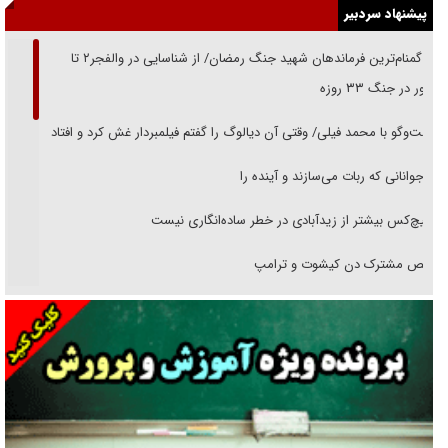
پیشنهاد سردبیر
از گمنام‌ترین فرماندهان شهید جنگ رمضان/ از شناسایی در والفجر۲ تا
حضور در جنگ ۳۳ روزه
گفت‌وگو با محمد فیلی/ وقتی آن دیالوگ را گفتم فیلمبردار غش کرد و افتاد
نوجوانانی که ربات می‌سازند و آینده را
هیچ‌کس بیشتر از زیدآبادی در خطر ساده‌انگاری نیست
رقص مشترک دن کیشوت و ترامپ
دنده دولت به واگذاری مسئله‌دار ایران‌خودرو/ خصوصی‌سازی یا انحصار؟
غریزه‌ی بقا و آقای باقی و رفقا
جراحی‌های زیبایی با مدرک فوق‌دیپلم! + گفت‌وگو با متهم
گفت‌وگو با همسر یکی از شهدای جنگ رمضان/ پیکر بی‌سر شهید را از