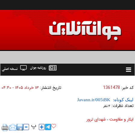
روزنامه جوان
نسخه اصلی
Toggle
navigation
کد خبر:
1361478
تاریخ انتشار:
۱۳ خرداد ۱۴۰۵ - ۰۴:۴۰
لینک کوتاه:
تعداد نظرات:
۴ نظر
ایثار و مقاومت
شهدای ترور
»