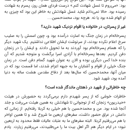
بود: «می‌روم تا غسل شهادت کنم.» درست فردای همان روز، پسرم به شهادت
رسیده بود. حالا نمی‌دانم شاید غسل شهادتش به خاطر این بود که چیزی به
او الهام شده بود یا نه. هرچه بود، محمد‌حسین....
غیر از پسرتان، در خانواده یا اقوام نزدیک شهید دارید؟
پسرخاله‌ام در زمان جنگ به اسارت درآمده بود و، چون اسمش را به صلیب
سرخ اعلام نکرده بودند، از سرنوشت ایشان اطلاعی نداشتیم. یک شهید دیگر
را که همنام پسرخاله‌ام بود آوردند به ما تحویل دادند و ایشان را در زنجان
دفن کردیم. بعد‌ها پسرخاله‌ام با آزادی اسرا برگشت و متوجه شدیم که آن
بنده خدا کس دیگری بوده و الان به عنوان شهید گمنام دفن است. در زمان
جنگ خیلی از اقوام و آشنایان ما به جبهه اعزام شدند، اما قسمت بود که در
میان آنها، محمد‌حسین که سال‌ها بعد از دفاع مقدس هشت ساله به دنیا
آمده بود، شهید شود.
چه خاطراتی از شهید در ذهنتان ماندگار شده است؟
خاطرات خوشی که از پسر شهیدم دارم برمی‌گردد به حضورش در هیئت
«حیدریون» زنجان که از نوجوانی تا شهادتش به همین هیئت می‌رفت و جلد
آنجا شده بود. من و محمد‌حسین با هم خیلی به کربلا رفته‌ایم. از زمانی که
داعش در عراق حضور داشت، سفر‌های اربعین ما شروع شد و تا همین اواخر
با هم می‌رفتیم کربلا. البته سفر‌های ما به عتبات عالیات فقط محدود به اربعین
نبود؛ در ایام دیگر هم اگر اهل بیت ما را می‌طلبیدند، می‌رفتیم زیارت. یادم