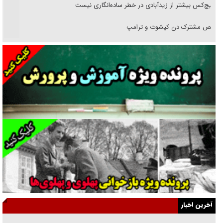
هیچ‌کس بیشتر از زیدآبادی در خطر ساده‌انگاری نیست
رقص مشترک دن کیشوت و ترامپ
دنده دولت به واگذاری مسئله‌دار ایران‌خودرو/ خصوصی‌سازی یا انحصار؟
غریزه‌ی بقا و آقای باقی و رفقا
جراحی‌های زیبایی با مدرک فوق‌دیپلم! + گفت‌وگو با متهم
گفت‌وگو با همسر یکی از شهدای جنگ رمضان/ پیکر بی‌سر شهید را از
انگشت‌های پا شناسایی کردیم
نسلی که آنلاین الگو می‌گیرد
گفت‌وگو با آیت‌الله جاودان/ جفای مخالفان مکانت معنوی رهبر شهید را
ارتقا می‌داد
آخرین اخبار
راننده مست به قانون می‌خندد