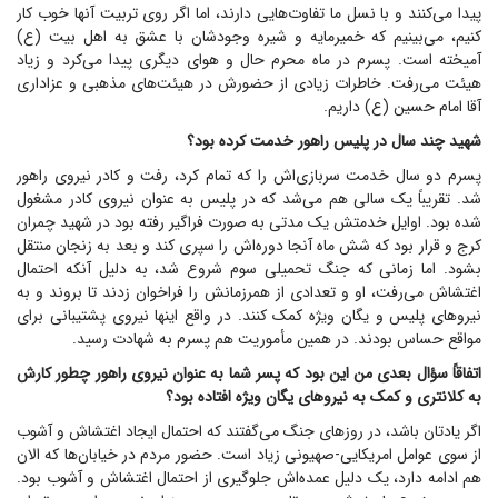
پیدا می‌کنند و با نسل ما تفاوت‌هایی دارند، اما اگر روی تربیت آنها خوب کار
کنیم، می‌بینیم که خمیرمایه و شیره وجودشان با عشق به اهل بیت (ع)
آمیخته است. پسرم در ماه محرم حال و هوای دیگری پیدا می‌کرد و زیاد
هیئت می‌رفت. خاطرات زیادی از حضورش در هیئت‌های مذهبی و عزاداری
آقا امام حسین (ع) داریم.
شهید چند سال در پلیس راهور خدمت کرده بود؟
پسرم دو سال خدمت سربازی‌اش را که تمام کرد، رفت و کادر نیروی راهور
شد. تقریباً یک سالی هم می‌شد که در پلیس به عنوان نیروی کادر مشغول
شده بود. اوایل خدمتش یک مدتی به صورت فراگیر رفته بود در شهید چمران
کرج و قرار بود که شش ماه آنجا دوره‌اش را سپری کند و بعد به زنجان منتقل
بشود. اما زمانی که جنگ تحمیلی سوم شروع شد، به دلیل آنکه احتمال
اغتشاش می‌رفت، او و تعدادی از همرزمانش را فراخوان زدند تا بروند و به
نیرو‌های پلیس و یگان ویژه کمک کنند. در واقع اینها نیروی پشتیبانی برای
مواقع حساس بودند. در همین مأموریت هم پسرم به شهادت رسید.
اتفاقاً سؤال بعدی من این بود که پسر شما به عنوان نیروی راهور چطور کارش
به کلانتری و کمک به نیرو‌های یگان ویژه افتاده بود؟
اگر یادتان باشد، در روز‌های جنگ می‌گفتند که احتمال ایجاد اغتشاش و آشوب
از سوی عوامل امریکایی‑صهیونی زیاد است. حضور مردم در خیابان‌ها که الان
هم ادامه دارد، یک دلیل عمده‌اش جلوگیری از احتمال اغتشاش و آشوب بود.