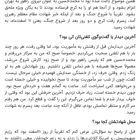
همین موضوع باعث شده بود تا محمد‌حسین به عنوان نیروی راهور به تهران
اعزام بشود و از آنجا هم او را به کرج فرستاده بودند تا به یگان ویژه ملحق
بشود. تقریباً با شروع جنگ و بعد از اینکه خبر شهادت مقام معظم رهبری
آمد، پسرم رفت کرج و دو روز بعد از شروع جنگ، یعنی ۱۱ اسفندماه، به
شهادت رسید.
آخرین دیدار یا گفت‌وگوی تلفنی‌تان کی بود؟
آخرین دیدارمان قبل از رفتنش به مأموریت بود، اما وقتی رفت، هر روز چند
بار با هم تلفنی صحبت می‌کردیم. خصوصاً صبح که من به سرکار می‌رفتم و
محمد‌حسین هم که پلیس راهور بود و از صبح زود کارش شروع می‌شد،
معمولاً صبح‌ها همیشه با هم تماس تلفنی داشتیم. روز شهادتش هم به او
زنگ زدم. وقتی حرف زد، از خستگی صدایش فهمیدم خیلی سرحال نیست.
گفت، چون از شب سر مأموریت بوده، تا صبح نخوابیده و خیلی خسته است
و می‌خواهد کمی استراحت کند. ساعت به گمانم هفت و خرده‌ای صبح بود.
چون دیدم خسته است، زیاد حرف نزدیم. آخرین حرفش این بود که وقتی از
خواب بیدار شدم با شما تماس می‌گیرم. این را گفت و قطع کرد. من هم رفتم
سر کارم و منتظر تماسش بودم، غافل از آنکه چند ساعت بعد پسرم به شهادت
رسید.
محل شهادتشان کجا بود؟
قبل از پاسخ به سؤال‌تان عرض کنم که تقریباً از روز ۱۱اسفند بود که رژیم
صهیونیستی و امریکا کلانتری‌ها را زدند و به زعم خودشان سعی داشتند به