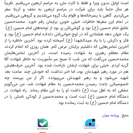
است اوایل بدون ویزا و فقط با کارت ملی به مراسم اربعین می‌رفتیم. تقریباً
هر سال حتماً باید برای شرکت در مراسم اربعین به نجف و کربلا سفر
می‌کردیم. گاهی با پسرخاله‌ها و اقوام یک گروه می‌شدیم و گروهی می‌رفتیم.
در تمام این سفر‌ها خاطرات خیلی خوبی برایمان رقم خورد. محمد‌حسین
عاشق امام حسین (ع) بود و گوشی‌اش پر بود از نوحه‌های امام حسین (ع).
یک جوان دهه هشتادی که در اوج جوانی‌اش دلداده امام حسین (ع) بود و
فکر و ذکرش را با یاد سیدالشهدا (ع) آمیخته کرده بود. آخرین خاطره را از
آخرین تماس‌هایی که داشتیم برایتان عرض کنم. همان روزی که اعلام کردند
مقام معظم رهبری به شهادت رسیده است، در آخرین تماس‌هایمان
محمد‌حسین می‌گفت که من شب تا صبح سر مأموریت به خاطر شهادت آقا
گریه کردم. خیلی برای شهادت ایشان ناراحت شده بود. آخرین حرف‌هایش
هم در مورد رهبر شهیدمان بود، اما خبر نداشت که خودش چند ساعت بعد
شهید می‌شود و به رهبر شهیدش می‌پیوندد. اگر از من بپرسند چه
خصوصیاتی باعث رسیدن محمد‌حسین به مقام شهادت شد، من می‌گویم
عشقی که به اهل بیت (ع) داشت او را به این مقام رساند. راه شهادت در
دستگاه امام حسین (ع) ثبت است و محمد‌حسین از کودکی نامش را در
دستگاه امام حسین (ع) به ثبت رسانده بود.
منبع:
روزنامه جوان