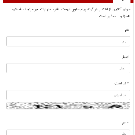
جوان آنلاين از انتشار هر گونه پيام حاوي تهمت، افترا، اظهارات غير مرتبط ، فحش،
ناسزا و... معذور است
نام
ایمیل
* کد امنیتی
* نظر