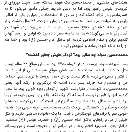
هیئت‌های مذهبی، از محمد‌حسین یک شهید ساخته است. شهید نوروزی از
نیرو‌های پلیس راهور بود، اما به دلیل شرایط جنگی مأمور می‌شود تا به
همرزمانش در فراجا کمک کند و در روز ۱۱ اسفندماه در بمباران یکی از اماکن
پلیس به شهادت می‌رسد. محمد‌حسین در زمان شهادت ۲۴ سال داشت و از
شهدای دهه هشتادی دفاع مقدس سوم به شمار می‌رود. پدر شهید در
گفت‌و‌گو با ما می‌گوید: «خدا به ما سه پسر داده بود که اولین و ارشد آنها را
تقدیم ایران و نظام اسلامی کردیم. او عاشق امام حسین (ع) بود و خدا هم
او را به قافله شهدا رساند و شهیدش کرد.»
محمد‌حسین متولد چه سالی بود؟ کودکی‌هایش چطور گذشت؟
پسر شهیدم متولد بیست‌ودوم آذرماه ۱۳۸۰ بود. من آن موقع ۲۲ سالم بود و
مثل حالا که راننده لیفتراک هستم، همان موقع هم مشاغلی از این دست
داشتم و سعی می‌کردم با کار سخت و نان حلال بچه‌ها را تربیت کنم. خدا به
من و همسرم سه فرزند پسر داده است که بزرگترین و ارشد آنها، یعنی
محمد‌حسین، با شهادت از دنیا رفت. شهید از کودکی بچه خوبی بود. ما سعی
کردیم آنها را طوری تربیت کنیم که اگر یک تکه زباله روی زمین دیدند، آن را
بردارند و به سطل زباله بیندازند. منظورم این است که سعی کردیم بچه‌ها را
مؤدب و منظم در کارهایشان تربیت کنیم. محمد‌حسین بچه خوبی بود. رابطه
خوبی هم با برادر‌های کوچکترش داشت. ما یک خانواده مذهبی داریم و مثل
خیلی از مردم زنجان، عاشق امام حسین (ع) و حضرت عباس (ع) هستیم.
عزاداری‌های حسینیه اعظم زنجان در سراسر ایران معروف است و من پسرانم