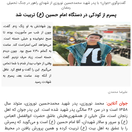
گفت‌وگوی «جوان» با پدر شهید محمد‌حسین نوروزی از شهدای راهور در جنگ تحمیلی
رمضان
پسرم از کودکی در دستگاه امام حسین (ع) تربیت شد
روز شهادتش به او زنگ زدم. گفت،
چون از شب سر مأموریت بوده، تا
صبح نخوابیده و خیلی خسته است.
می‌خواهد کمی استراحت کند. ساعت
به گمانم ۷:۳۰ صبح بود. چون دیدم
خسته است، زیاد حرف نزدیم. گفت
وقتی از خواب بیدار شدم با شما تماس
می‌گیرم. این را گفت و قطع کرد. غافل
از آنکه چند ساعت بعد، پسرم به
شهادت رسید
علیرضا محمدی
جوان آنلاین:
محمد نوروزی، پدر شهید محمد‌حسین نوروزی، متولد سال
۱۳۵۸ است و در سن ۴۶ سالگی پدر شهید شده است. این پدر جوان که اهل
زنجان است، مثل خیلی از همشهری‌هایش عاشق حضرت ابوالفضل العباس
(ع) و سرور و سالار شهیدان، آقا امام حسین (ع) است و می‌گوید که پسرش
را با عشق به اهل بیت (ع) تربیت کرده و همین پرورش یافتن در محیط