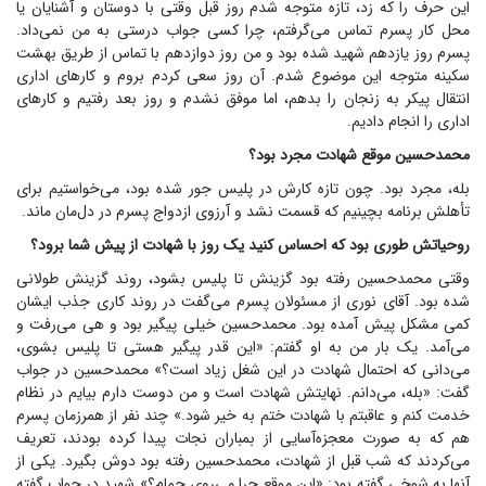
این حرف را که زد، تازه متوجه شدم روز قبل وقتی با دوستان و آشنایان یا
محل کار پسرم تماس می‌گرفتم، چرا کسی جواب درستی به من نمی‌داد.
پسرم روز یازدهم شهید شده بود و من روز دوازدهم با تماس از طریق بهشت
سکینه متوجه این موضوع شدم. آن روز سعی کردم بروم و کار‌های اداری
انتقال پیکر به زنجان را بدهم، اما موفق نشدم و روز بعد رفتیم و کار‌های
اداری را انجام دادیم.
محمد‌حسین موقع شهادت مجرد بود؟
بله، مجرد بود. چون تازه کارش در پلیس جور شده بود، می‌خواستیم برای
تأهلش برنامه بچینیم که قسمت نشد و آرزوی ازدواج پسرم در دل‌مان ماند.
روحیاتش طوری بود که احساس کنید یک روز با شهادت از پیش شما برود؟
وقتی محمد‌حسین رفته بود گزینش تا پلیس بشود، روند گزینش طولانی
شده بود. آقای نوری از مسئولان پسرم می‌گفت در روند کاری جذب ایشان
کمی مشکل پیش آمده بود. محمد‌حسین خیلی پیگیر بود و هی می‌رفت و
می‌آمد. یک بار من به او گفتم: «این قدر پیگیر هستی تا پلیس بشوی،
می‌دانی که احتمال شهادت در این شغل زیاد است؟» محمد‌حسین در جواب
گفت: «بله، می‌دانم. نهایتش شهادت است و من دوست دارم بیایم در نظام
خدمت کنم و عاقبتم با شهادت ختم به خیر شود.» چند نفر از همرزمان پسرم
هم که به صورت معجزه‌آسایی از بمباران نجات پیدا کرده بودند، تعریف
می‌کردند که شب قبل از شهادت، محمد‌حسین رفته بود دوش بگیرد. یکی از
آنها به شوخی گفته بود: «این موقع چرا می‌روی حمام؟» شهید در جواب گفته