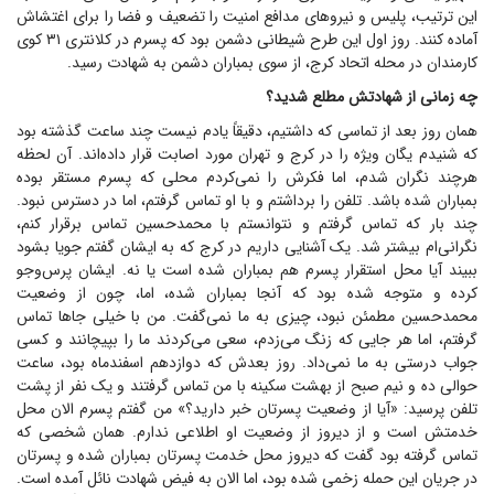
این ترتیب، پلیس و نیرو‌های مدافع امنیت را تضعیف و فضا را برای اغتشاش
آماده کنند. روز اول این طرح شیطانی دشمن بود که پسرم در کلانتری ۳۱ کوی
کارمندان در محله اتحاد کرج، از سوی بمباران دشمن به شهادت رسید.
چه زمانی از شهادتش مطلع شدید؟
همان روز بعد از تماسی که داشتیم، دقیقاً یادم نیست چند ساعت گذشته بود
که شنیدم یگان ویژه را در کرج و تهران مورد اصابت قرار داده‌اند. آن لحظه
هرچند نگران شدم، اما فکرش را نمی‌کردم محلی که پسرم مستقر بوده
بمباران شده باشد. تلفن را برداشتم و با او تماس گرفتم، اما در دسترس نبود.
چند بار که تماس گرفتم و نتوانستم با محمد‌حسین تماس برقرار کنم،
نگرانی‌ام بیشتر شد. یک آشنایی داریم در کرج که به ایشان گفتم جویا بشود
ببیند آیا محل استقرار پسرم هم بمباران شده است یا نه. ایشان پرس‌وجو
کرده و متوجه شده بود که آنجا بمباران شده، اما، چون از وضعیت
محمد‌حسین مطمئن نبود، چیزی به ما نمی‌گفت. من با خیلی جا‌ها تماس
گرفتم، اما هر جایی که زنگ می‌زدم، سعی می‌کردند ما را بپیچانند و کسی
جواب درستی به ما نمی‌داد. روز بعدش که دوازدهم اسفندماه بود، ساعت
حوالی ده و نیم صبح از بهشت سکینه با من تماس گرفتند و یک نفر از پشت
تلفن پرسید: «آیا از وضعیت پسرتان خبر دارید؟» من گفتم پسرم الان محل
خدمتش است و از دیروز از وضعیت او اطلاعی ندارم. همان شخصی که
تماس گرفته بود گفت که دیروز محل خدمت پسرتان بمباران شده و پسرتان
در جریان این حمله زخمی شده بود، اما الان به فیض شهادت نائل آمده است.