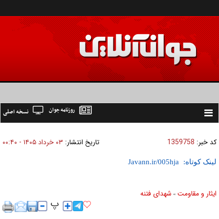
روزنامه جوان
نسخه اصلی
Toggle
navigation
کد خبر:
1359758
تاریخ انتشار:
۰۳ خرداد ۱۴۰۵ - ۰۰:۴۰
لینک کوتاه:
ایثار و مقاومت
شهدای فتنه
»