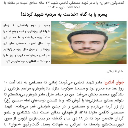
گفت‌وگوی «جوان» با مادر شهید مصطفی کاظمی شهید ۲۳ ساله مدافع امنیت در مقابله با
اغتشاشات دی‌ماه ۱۴۰۴
پسرم را به گناه «خدمت به مردم» شهید کردند!
پسرم از دوم راهنمایی تا زمان
شهادتش روز‌های دوشنبه و پنج‌شنبه را
حتماً روزه می‌گرفت و ما هم در این
چند سال اخیر با مصطفی جان این
روز‌ها را در طول سال روزه می‌گرفتیم.
هر کسی می‌خواست این دو روز ما را
دعوت کند، افطاری دعوت‌مان می‌کرد
شکوفه زمانی
جوان آنلاین:
مادر شهید کاظمی می‌گوید: زمانی که مصطفی به دنیا آمد، ۱۰
روز بعد ماه محرم بود و مسجد سرکوچه منزل مادرشوهرم، مراسم عزاداری از
بلندگوی مسجد پخش می‌شد. من در حیاط منزل مادر شوهرم می‌نشستم تا
بتوانم صدای سینه‌زنی‌ها را گوش کنم و با شنیدن نوحه‌های امام حسین (ع)
زار زار گریه می‌کردم و مصطفی را در چنین شرایطی شیر می‌دادم. شهید
مصطفی کاظمی متولد ۱۳۸۱، از شهدای مدافع امنیت دهه هشتادی و عضو
گردان فاتحین بود که در ۱۸ دی سال گذشته در پمپ‌بنزین قزوین از سوی
تروریست‌های وابسته به اسرائیل به شهادت رسید. گفت‌وگوی «جوان» با