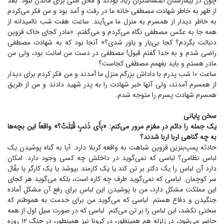
چون در بیمارستان اغتشاشگران زیاد بودند و محل امنی برای ماندن نبود. بعد
از ظهر به خاطر شهادت مصطفی خانه ما در رفت و آمد بود و من فکر می‌کردم
به خاطر دیدار از همسرم به منزل ما می‌آیند. ساعت هفت شب ناامیدانه از
همه جا به عکس مصطفی نگاه می‌کردم و می‌گفتم: «مادر کجای خاک قزوین
دنبالت بگردم؟ کجا بی‌یار و یاور شدی؟» آنجا بود که به شهادت مصطفی
راضی شدم و به خدا گفتم قبول! مصطفی در دست من امانت بود، ولی من
مادر هستم و باید بفهمم مصطفی کجاست؟
ساعت ۱۰ شب پدرم با داداش بزرگم منزل ما آمدند و من فکر کردم برای دیدار
از همسرم آمدند، ولی آنها خبر شهادت را به پدر شهید دادند و من از طریق
همسرم شهادت پسرم را متوجه شدم.
سخن پایانی
یک جمله را دائم در مغزم مرور می‌کنم: «بِأَی ذَنبٍ قُتِلَتْ؟» واقعاً این بچه‌ها
به چه گناهی اربا اربا شدند؟
حادثه پمپ‌بنزین قزوین شباهت به واقعه کربلا دارد. آیا به گناه پوشیدن یک
لباس نظامی؟ لباسی که نمی‌گوید در داخلش چه کسی وجود دارد. امکان
دارد آن لباس را یک دکتر بر تن کند یا یک کارمند بپوشد یا یک کارگر یا بقّال
سر کوچمان. لباسی که نمی‌گوید طرف چه کاره است، بلکه می‌گوید هر کجای
این مملکت مشکل دارد، من با پوشیدن این لباس برای رفع آن مشکل آماده
جنگیدن و دفاع هستم. لباسی که می‌گوید من برای خدمت به هموطنم که
سختی نکشد، این لباس را بر تن می‌کنم. لباسی که در صورت سیل اول از همه
حاضر می‌شود، در زلزله هم همینطور، در کرونا نیز همینطور، در جنگ ۱۲ روزه