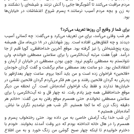
مردم مراقبت می‌کنند تا آشوبگر‌ها جایی را آتش نزنند و شیشه‌ای را نشکنند و
به زن و بچه مردم آسیب نرسانند.» پسرم شروع اغتشاشات در خیابان‌ها
بود.
برای شما از وقایع آن روز‌ها تعریف می‌کرد؟
هر شب وقتی می‌آمد، برای من تعریف می‌کرد و می‌گفت: چه کسانی آسیب
دیدند و چه اتفاق‌هایی افتاده است. روز شهادتش در ۱۸ دی‌ماه، مثل همیشه
روزه پنج‌شنبه‌اش را نیز گرفته بود. موقع آخرین خداحافظی، گویا قلبم از جا
درآمد. فوراً هفت مرتبه آیت‌الکرسی را برای سلامتی مصطفی خواندم، ولی
نتوانستم به مصطفی بگویم نرود. چون بودن مصطفی در خیابان از آرمان و
اعتقاداتمان بود. دو ساعت بعد مصطفی سالم برگشت و گفت گردان خودمان
«فاتحین» فراخوان زده است و من باید آنجا بروم. ساعت چهار بعدازظهر با
پدرش به گردان فاتحین رفتند و من هم فکر می‌کردم گردان فاتحین نقشی در
خیابان‌ها ندارند و فقط یک فراخوان آماده‌باش است. آن لحظه من دیگر
موقع خداحافظی همه چیز یادم رفت. نه چهار قل و نه آیت‌الکرسی را برای
سلامتی مصطفی نخواندم. حتی همسرم موقع رفتن به من گفت: «خانم هر
دقیقه زنگ نزن که ما کجا هستیم. اگر شب هم نیامدیم نگران ما نباش.
آماده‌باش هستیم.»
آن شب خدا یک آرامش خاصی به من داده بود. حتی رختخواب پسرم و
همسرم را در هال خانه انداخته بودم که دیر وقت آمدند بخوابند. خودم با
دخترم خوابیدم تا اینکه چهار صبح گوشی من زنگ خورد و به من اطلاع