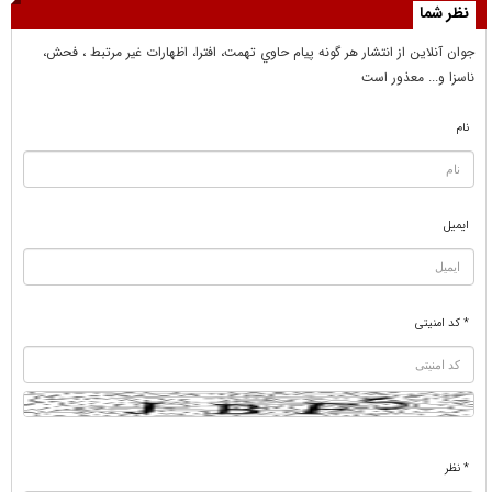
نظر شما
جوان آنلاين از انتشار هر گونه پيام حاوي تهمت، افترا، اظهارات غير مرتبط ، فحش،
ناسزا و... معذور است
نام
ایمیل
* کد امنیتی
* نظر