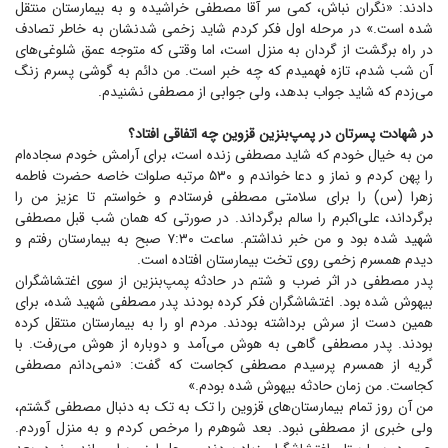
دادند: «نگران نباش، کمی سر آقا مصطفی خراشیده و به بیمارستان منتقل
شده است.» در مرحله اول فکر کردم شاید زخمی شدنشان به خاطر تصادف
در راه برگشت از گردان به منزل است، اما وقتی که متوجه عمق شلوغی‌های
آن شب شدم، تازه فهمیدم که چه خبر است. من دائم به گوشی پسرم زنگ
می‌زدم که شاید جواب بدهد، ولی جوابی از مصطفی نشنیدم.
در شهادت پسرتان در پمپ‌بنزین قزوین چه اتفاقی افتاد؟
من به خیال خودم که شاید مصطفی زنده است، برای آرامش خودم سجاده‌ام
را پهن کردم و نماز و دعا خواندم و ۵۳۰ مرتبه صلوات خاصه حضرت فاطمه
زهرا (س) را برای سلامتی مصطفی فرستادم و خواستم تا عزیز من را
برگرداند، علی‌اکبرم را سالم برگرداند. در صورتی که همان شب قبل مصطفی
شهید شده بود و من خبر نداشتم. ساعت ۷:۳۰ صبح به بیمارستان رفتم و
دیدم همسرم زخمی روی تخت بیمارستان افتاده است.
پدر مصطفی در اثر ضرب و شتم در حادثه پمپ‌بنزین از سوی اغتشاشگران
بیهوش شده بود. اغتشاشگران فکر کرده بودند پدر مصطفی شهید شده، برای
همین دست از سرش برداشته بودند. مردم او را به بیمارستان منتقل کرده
بودند. پدر مصطفی گاهی به هوش می‌آمد و دوباره از هوش می‌رفت. با
گریه از همسرم پرسیدم مصطفی کجاست که گفت: «نمی‌دانم مصطفی
کجاست. من زمان حادثه بیهوش شده بودم.»
من آن روز تمام بیمارستان‌های قزوین را تک به تک به دنبال مصطفی گشتم،
ولی خبری از مصطفی نبود. بعد شوهرم را مرخص کردم و به منزل آوردم.