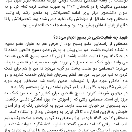
توانست در رشته مهندسی مکانیک دولتی روزانه دانشگاه تبریز قبول شود.
مهندسی مکانیک را در تابستان ۱۴۰۴ به صورت هشت ترمه تمام کرد و به
عنوان دانشجوی برتر برای ادامه تحصیلاتش به مقطع ارشد راه یافت.
مصطفی چند ماه قبل از شهادتش یک نخبه علمی شده بود. تحصیلاتش را تا
دفاع از پایان‌نامه‌اش پیش برده بود و همه جا باعث افتخار من بود.
شهید چه فعالیت‌هایی در بسیج انجام می‌داد؟
مصطفی از راهنمایی عضو بسیج بود. از طرفی هم به عنوان عضو بسیج
دانشگاه فعالیت داشت. دو سال پیش با پدرش عضو بسیج فاتحین شدند تا
در جنگ ۱۲ روزه فعالیت داشته باشند. آنهایی که عضو بسیج فاتحین هستند
می‌توانند برای کمک به لب مرز هم بروند. فرمانده پسرم در فاتحین تعریف
می‌کرد: «مصطفی دو ساعت پشت در گریه می‌کرد که من را هم برای کمک
کردن به لب مرز ببرید. من هم گفتم پسرجان شما پایان خدمت ندارید و دو
ماه آمادگی مورد نیاز را ندیده‌اید. همین باعث شد مصطفی برود دوره
آموزشی ۴۵ روزه و ۳۰ روز آن را در گردان امام‌علی (ع) پشت‌سر بگذارد.»
در بهترین شرایط، کاربرد بسیج فاتحین برای کشور‌های لب مرز کمک به
مرزداران است. مصطفی وقتی که از آموزش ۳۰ روزه آمادگی دفاعی برگشت،
دید بسیجیان در خیابان فعالیت دارند. سریع به گردانش زنگ زد و از آمدن
خودش به قزوین اطلاع داد تا اگر نیازی به وجودش بود از او استفاده کنند.
مصطفی ۱۷ دی ۱۴۰۴ خودش برای معرفی به گردان رفت و ساعت یک و نیم
شب آمد. وقتی که آمد به من گفت: «مامان، اغتشاشگر‌ها دیوانه شده‌اند و
بسیجیان را با سنگ می‌زنند. در صورتی که بسیجی‌ها با آنها کاری ندارند و از