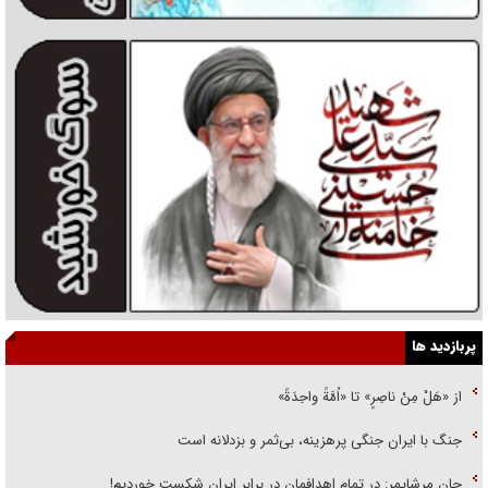
پربازدید ها
از «هَلْ مِنْ ناصِرٍ» تا «اُمَّةً واحِدَةً»
جنگ با ایران جنگی پرهزینه، بی‌ثمر و بزدلانه است
جان مرشایمر: در تمام اهدافمان در برابر ایران شکست خوردیم!