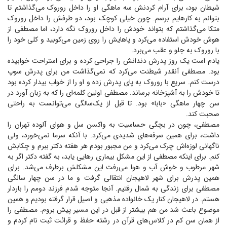
شیطان بود، برای آرام کردنش سه ماهگی او را داخل روروک می‌گذاشتم تا
بتوانم به کارهایم برسم. چون خیلی کوچک بود، دو طرفش را داخل روروک
متکا می‌گذاشتم که بتواند خودش را داخل روروک نگه دارد، اما مصطفی از
هوش خودش استفاده می‌کرد و پاهایش را روی زمین می‌کوبید و کلی خود را
با روروک به جلو و عقب می‌برد.
یادم است یک روز پدرش دندانش را جراحی کرده و برای استراحت خوابیده
بود. مصطفی آنقدر شیطنت می‌کرد که نمی‌گذاشت من برای پدرش سوپ
درست کنم. سریع با روروک به پای پدرش زده و او را از خواب بیدار کرده بود
تا خودش را به آشپزخانه برساند. مصطفی اولین کلمه‌ای را که به زبان آورد در
سن چهار ماهگی «بابا» بود. تا قبل از یک‌سالگی می‌توانست به راحتی
صحبت کند.
مصطفی، چون در بچگی حساسیت به واکسن سل و هوای آلوده تهران را
داشت، برای همین سرفه‌های شدیدی می‌کرد. با آنکه سرما نمی‌خورد، ولی
ناگهانی لوزه‌اش چرک می‌کرد و من مجبور بودم هر هفته دکتر ببرم و چکابش
کنم. برای اینکه مصطفی از این مشکل بیماری رهایی یابد، به گفته دکتر اگر به
شهر مرطوب و خوش آب و هوا می‌رفت این مشکلش برطرف می‌شد. برای
همین پدرش برای شهر لاهیجان انتقالی گرفت و ما در سن چهار سالگی
مصطفی برای زندگی به شمال رفتیم. آنجا متوجه شدم فرزند دومم را باردار
هستم. در لاهیجان کنار یک خانواده مذهبی و اصیل قرار گرفته بودیم و همین
موضوع باعث شد من هم بیشتر از قبل در این مسیر پیش بروم. مصطفی را
از همان سن کم در کلاس‌های قرآن در رشته حفظ و قرائت ثبت نام کردم و