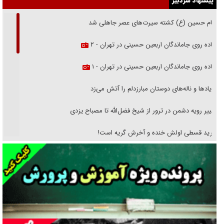
پیشنهاد سردبیر
امام حسین (ع) کشته سیرت‌های عصر جاهلی شد
پیاده روی جاماندگان اربعین حسینی در تهران - ۲
پیاده روی جاماندگان اربعین حسینی در تهران - ۱
فریاد‌ها و ناله‌های دوستان مبارزدلم را آتش می‌زد
تغییر رویه دشمن در ترور از شیخ فضل‌الله تا مصباح یزدی
خرید قسطی اولش خنده و آخرش گریه است!
فوتبال و آن «بالا»!
راهبرد غافلگیری با نسل جدید پهپاد‌ها
جنجال پزشکان تقلبی در صنعت زیبایی
یهودی‌ها در ادبیات داستانی اروپا؛ از شکسپیر تا دیکنز