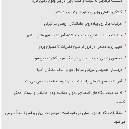
تسلیت عراقچی به دولت و ملت ژاپن در پی وقوع زمین لرزه
گفتگوی تلفنی وزیران خارجه ترکیه و پاکستان
جزئیات برگزاری پیاده‌روی جاماندگان اربعین در تهران
جزئیات حمله موشکی بامداد پنجشنبه آمریکا به شهرستان بوشهر
تغییر رویه دشمن در ترور از شیخ فضل‌الله تا مصباح یزدی
محسن رضایی: کریدور دومی در تنگه هرمز گشوده نمی‌شود
عربستان همچنان میزبان مراحل پایانی لیگ نخبگان آسیا
آمریکا به هیچ توافقی پایبند نیست/مقاومت با قدرت باقی می‌ماند
ادامه حیات بنگاه‌های اقتصادی بدون حمایت جدی مالیاتی و بیمه‌ای ممکن
نیست
مذاکرات تنگه هرمز با عمان دوجانبه است؛ موضوعات ایران و آمریکا بعداً بررسی
می‌شود