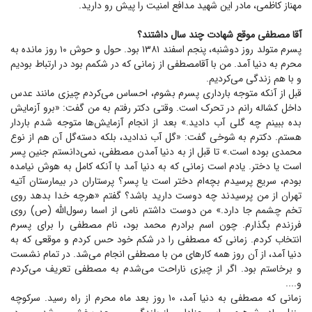
مهناز کاظمی، مادر این شهید مدافع امنیت را پیش رو دارید.
آقا مصطفی موقع شهادت چند سال داشتند؟
پسرم متولد روز دوشنبه، پنجم اسفند ۱۳۸۱ بود. حول و حوش ۱۰ روز مانده به
محرم به دنیا آمد. من با آقامصطفی از زمانی که در شکمم بود در ارتباط بودیم
و با هم زندگی می‌کردیم.
قبل از آنکه متوجه بارداری پسرم بشوم، احساس می‌کردم چیزی مانند عدس
داخل کشاله رانم در تحرک است. وقتی دکتر رفتم به من گفت: «برو آزمایش
بده ببینم چه گلی آب دادید.» بعد از انجام آزمایش‌ها متوجه شدم باردار
هستم. دکترم به شوخی گفت: «گل آب ندادید، بلکه دسته‌گل آن هم از نوع
محمدی بوده است.» تا قبل از به دنیا آمدن مصطفی، نمی‌دانستم جنین پسر
است یا دختر. یادم است زمانی که به دنیا آمد با آنکه کامل به هوش نیامده
بودم، سریع پرسیدم بچه‌ام دختر است یا پسر؟ پرستاران در بیمارستان آتیه
تهران از من پرسیدند چه دوست دارید باشد؟ گفتم «هرچه خدا بدهد روی
تخم چشمم جا دارد.» من دوست داشتم نامی از اسما رسول‌الله (ص) روی
فرزندم بگذارم. چون اسم برادرم محمد بود، نام مصطفی را برای پسرم
انتخاب کردم. زمانی که مصطفی را در شکم خود حس کردم و موقعی که به
دنیا آمد، از آن روز همه کار‌های من با مصطفی انجام می‌شد. در تمام نشست
و برخاستم بود. اگر از چیزی ناراحت می‌شدم به مصطفی تعریف می‌کردم
و....
زمانی که مصطفی به دنیا آمد، ۱۰ روز بعد ماه محرم از راه رسید. سرکوچه