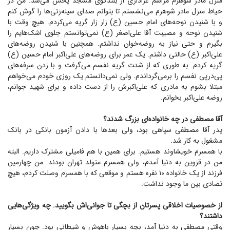
منزل مادر شوهرم مراسم عزاداری از بلندگوی مسجد پخش می‌شد. من در
حیاط منزل مادر شوهرم می‌نشستم تا بتوانم صدای سینه‌زنی‌ها را گوش کنم
و با شنیدن نوحه‌های امام حسین (ع) زار زار گریه می‌کردم. هیچ وقت با
شنیدن نوحه و مصیبت آقا علی‌اصغر (ع) نمی‌توانستم جلوی اشک‌هایم را
بگیرم و حتی نیاز به روضه‌خوان نداشتم. همچنین با شنیدن روضه‌های
علی‌اکبر (ع) حالتی داشتم. یک عمر برای روضه‌های علی‌اکبر امام حسین (ع)
گریه کردم. به طوری که از شدت گریه نفسم می‌گرفت و با زدن سرفه‌های
پی‌درپی نفسم را برمی‌گرداندم. ولی نمی‌دانستم یک روزی خودم می‌خواهم
مبتلا بشوم به مادری که علی‌اکبرش را از دست داده و برای شهید جوانم،
روضه علی‌اکبر بخوانم.
آقا مصطفی در چه خانواده‌ای بزرگ شدند؟
پدر آقا مصطفی سپاهی بود، ولی بعد‌ها با دادن آزمون بانکی در بانک
مشغول به کار شد.
با همسرم خویشاوند هستیم. برای همین با هم فامیلی مشترک داریم. البته
من در قزوین به دنیا آمدم، ولی همسرم متولد تهران بودند. من چهارمین
فرزند از یک خانواده ۱۰ نفره هستم و موقعی که با همسرم وصلت کردم، هیچ
تضادی بین ما وجود نداشت.
از خصوصیات اخلاقی پسرتان از بچگی تا جوانی‌اش بگویید. چه ویژگی‌هایی
داشتند؟
وقتی مصطفی به دنیا آمد، بچه بسیار باهوش و شیطانی بود. چون بسیار