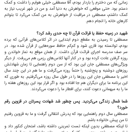
زمانی که من دخترم را باردار بودم، آقا مصطفی خیلی هوایم را داشت و کمک
دستم بود. حتی موقعی که خواهرش به دنیا آمد و من در شهر غریب نیاز به
کمک داشتم، مصطفی در مراقبت از خواهرش به من کمک می‌کرد تا بتوانم
کار‌های خانه را انجام دهم.
شهید در زمینه حفظ یا قرائت قرآن تا چه حدی رشد کرد؟
مصطفی تا رسیدن به مقطع دوم ابتدایی در اثر کلاس‌های قرآنی که برده
بودم، توانسته بود قاری شود و کم‌کم حافظ سوره‌هایی از قرآن شده بود. در
سر صف مدرسه اجرای قرائت قرآن داشت. از همان موقع به نماز خواندن و
روزه گرفتن عادت کرده بود و در کنار آنها کلاس‌های رزمی هم می‌رفت. از دیگر
ویژگی‌های مصطفی جان این بود که از سن دوم راهنمایی تا زمان شهادتش
روز‌های دوشنبه و پنج‌شنبه را حتماً روزه می‌گرفت و ما هم در این چند سال
اخیر با مصطفی جان این روز‌ها را در طول سال روزه می‌گرفتیم. به طوری که
این برنامه ما برای دیگران هم جا افتاده بود و اگر قرار بود این روز‌های هفته را
ما را به میهمانی دعوت کنند، برای افطار ما را دعوت می‌کردند.
شما شمال زندگی می‌کردید. پس چطور شد شهادت پسرتان در قزوین رقم
خورد؟
مصطفی سال دوم راهنمایی بود که پدرش انتقالی گرفت و ما به قزوین رفتیم
تا من پیش خانواده باشم.
تا اینکه مصطفی بدون اینکه تست تمرینی داشته باشد، امتحان کنکور داد و