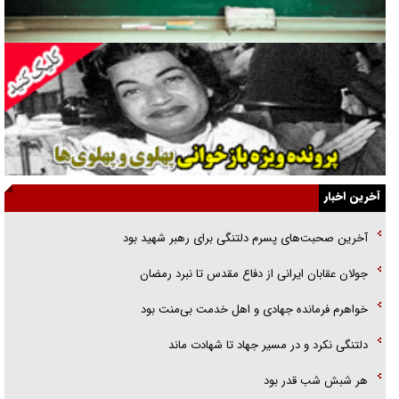
فوتبال و آن «بالا»!
راهبرد غافلگیری با نسل جدید پهپاد‌ها
جنجال پزشکان تقلبی در صنعت زیبایی
یهودی‌ها در ادبیات داستانی اروپا؛ از شکسپیر تا دیکنز
گفت‌وگو با خواهر یکی از شهدای جنگ رمضان/ خواهرم فرمانده جهادی و
آخرین اخبار
اهل خدمت بی‌منت بود
آخرین صحبت‌های پسرم دلتنگی برای رهبر شهید بود
جزئیات شکنجه‌هایم فراتر از آن است که در بیان بگنجد!
جولان عقابان ایرانی از دفاع مقدس تا نبرد رمضان
گزارش «جوان» از قوانین سخت‌گیرانه ۶ قاره در برابر یورش به پاسگاه‌های
خواهرم فرمانده جهادی و اهل خدمت بی‌منت بود
پلیس
دلتنگی نکرد و در مسیر جهاد تا شهادت ماند
هر شبش شب قدر بود