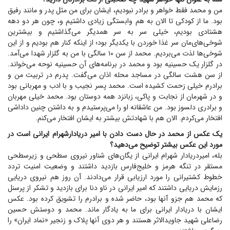
من و محمد فقط خواهر و برادر نبودیم، ایشان برای من مثل پدر و مانند رفیق
بود. ما از کودکی تا الان به هم وابستگی زیادی داشتیم و، چون هر دو دهه
هشتادی بودیم، خیلی سر به سر همدیگر می‌گذاشتیم و بیشترین
شوخی‌های‌مان سر غذا خوردن با یکدیگر بود؛ از اینکه کنار هم بودیم و از این
شوخی‌ها لذت می‌بردیم. محمد از سن ۱۰ سالگی با من به گلزار شهدا می‌آمد.
در گلزار یک حسینیه بود و محمد در برنامه‌های آن حسینیه نوحه می‌خواند.
از سن هشت سالگی در مساجد محله اذان می‌گفت. پدرم در تربیت من و
برادرم خیلی زحمت کشیده است. محمد پسر نجیب و با ادب و مهربانی بود
و در شهرمان از نجابت و پاکی، زبانزد همه دوستان بود. محمد خیلی مهربان
و برادری دلسوز بود. من عاشقانه او را می‌پرستیدم و به داشتن چنین داداشی
افتخار می‌کردم. الان هم با شهادتش بیشتر به ایشان افتخار می‌کنم.
یک عکس از محمد در حال دست دادن با امیر دریادارشهرام ایرانی است در
مورد این عکس بیشتر توضیح می‌دهید؟
بله، امیردریادار شهرام ایرانی از یگان‌های شناور نیروی سطحی و زیرسطحی
مستقر در تنگه هرمز و خلیج‌فارس بازدید داشتند و وضعیت امنیت تردد
خطوط کشتیرانی را مورد ارزیابی قرار می‌دادند. آن روز هم نیروی دریایی
رزمایش دریایی داشتند که امیر ایرانی در ناو دنا برای بازدید و تشکر از پرسنل
که محمد هم جزو آنها بود، حاضر شده و برادرم را تشویق کرده بود. عکس
ایشان با دریادار ایرانی برای ما به یادگار ماند. محمد و دوستش حسین
رضاعلی شهید جاوید‌الاثر هستند و هر دوی آنها پلاک و زنجیر «نماد ایران» را