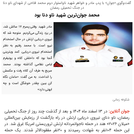
گفت‌وگوی «جوان» با پدر، مادر و خواهر شهید ناواستوار دوم محمد فتاحی از شهدای ناو دنا
در جنگ تحمیلی رمضان
محمد جوان‌ترین شهید ناو دنا بود
مادر شهید: وقتی پسرم ۱۷ سالش شد،
در یزد زندگی می‌کردیم. متوجه شد که
نیروی دریایی ارتش در حال استخدام
نیرو است. با محمد رفتیم به دفتر
استخدام نیروی دریایی. کمد ویترینی
آنجا بود که داخلش کلاه و یونیفرم
لباس نظامی گذاشته بودند. محمد
سریع به طرف آن کلاه رفت و عکسش
را انداخت. به من گفت: «مامان نگاه
کن ببین چقدر خوشگل است و چه
ابهتی دارد»
شکوفه زمانی
جوان آنلاین:
در ۱۳ اسفند ماه ۱۴۰۴ و بعد از گذشت چند روز از جنگ تحمیلی
رمضان، ناو دنای نیروی دریایی ارتش در راه بازگشت از رزمایش بین‌المللی
«میلان ۲۰۲۶» هند در حمله ناجوانمردانه ارتش تروریستی امریکا غرق شد. در
این حمله ۱۰۴‌نفر به شهادت رسیدند و ۲۰‌نفر مفقودالاثر شدند. یک حمله