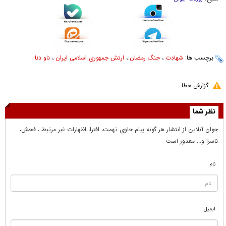
برچسب ها:
شهادت
،
جنگ رمضان
،
ارتش جمهوری اسلامی ایران
،
ناو دنا
گزارش خطا
نظر شما
جوان آنلاين از انتشار هر گونه پيام حاوي تهمت، افترا، اظهارات غير مرتبط ، فحش،
ناسزا و... معذور است
نام
ایمیل