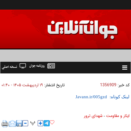
روزنامه جوان
نسخه اصلی
Toggle
navigation
کد خبر:
1356909
تاریخ انتشار:
۱۹ ارديبهشت ۱۴۰۵ - ۰۱:۴۰
لینک کوتاه:
ایثار و مقاومت
شهدای ترور
»