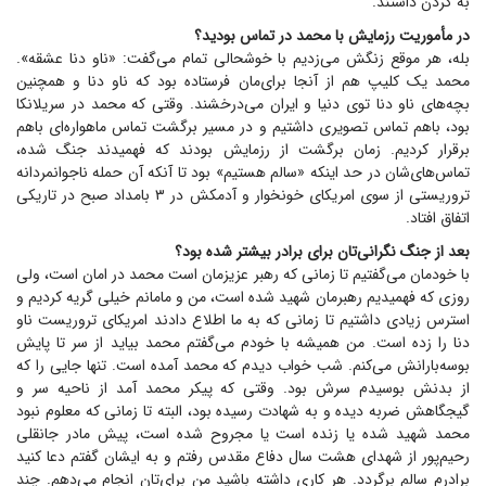
به گردن داشتند.
در مأموریت رزمایش با محمد در تماس بودید؟
بله، هر موقع زنگش می‌زدیم با خوشحالی تمام می‌گفت: «ناو دنا عشقه».
محمد یک کلیپ هم از آنجا برای‌مان فرستاده بود که ناو دنا و همچنین
بچه‌های ناو دنا توی دنیا و ایران می‌درخشند. وقتی که محمد در سریلانکا
بود، باهم تماس تصویری داشتیم و در مسیر برگشت تماس ماهواره‌ای باهم
برقرار کردیم. زمان برگشت از رزمایش بودند که فهمیدند جنگ شده،
تماس‌های‌شان در حد اینکه «سالم هستیم» بود تا آنکه آن حمله ناجوانمردانه
تروریستی از سوی امریکای خونخوار و آدمکش در ۳ بامداد صبح در تاریکی
اتفاق افتاد.
بعد از جنگ نگرانی‌تان برای برادر بیشتر شده بود؟
با خودمان می‌گفتیم تا زمانی که رهبر عزیزمان است محمد در امان است، ولی
روزی که فهمیدیم رهبرمان شهید شده است، من و مامانم خیلی گریه کردیم و
استرس زیادی داشتیم تا زمانی که به ما اطلاع دادند امریکای تروریست ناو
دنا را زده است. من همیشه با خودم می‌گفتم محمد بیاید از سر تا پایش
بوسه‌بارانش می‌کنم. شب خواب دیدم که محمد آمده است. تنها جایی را که
از بدنش بوسیدم سرش بود. وقتی که پیکر محمد آمد از ناحیه سر و
گیجگاهش ضربه دیده و به شهادت رسیده بود، البته تا زمانی که معلوم نبود
محمد شهید شده یا زنده است یا مجروح شده است، پیش مادر جانقلی
رحیم‌پور از شهدای هشت سال دفاع مقدس رفتم و به ایشان گفتم دعا کنید
برادرم سالم برگردد. هر کاری داشته باشید من برای‌تان انجام می‌دهم. چند