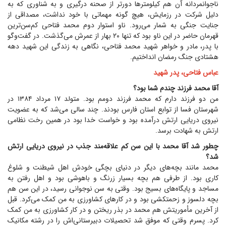
ناجوانمردانه آن هم کیلومتر‌ها دورتر از صحنه درگیری و به شناوری که به
دلیل شرکت در رزمایش، هیچ گونه مهماتی با خود نداشت، مصداقی از
جنایت جنگی به شمار می‌رود. ناو استوار دوم محمد فتاحی کم‌سن‌ترین
قهرمان حاضر در این ناو بود که تنها ۲۰ بهار از عمرش می‌گذشت. در گفت‌و‌گو
با پدر، مادر و خواهر شهید محمد فتاحی، نگاهی به زندگی این شهید دهه
هشتادی جنگ رمضان انداختیم.
عباس فتاحی، پدر شهید
آقا محمد فرزند چندم شما بود؟
من دو فرزند دارم که محمد فرزند دومم بود. متولد ۱۷ مرداد ۱۳۸۴ در
شهرستان فسا از توابع استان فارس بودند. چند سالی می‌شد که به عضویت
نیروی دریایی ارتش درآمده بود و خواست خدا بود در همین رخت نظامی
ارتش به شهادت برسد.
چطور شد آقا محمد با این سن کم علاقه‌مند جذب در نیروی دریایی ارتش
شد؟
محمد مانند بچه‌های دیگر در دنیای بچگی خودش اهل شیطنت و شلوغ
کاری بود. از طرفی هم بچه بسیار زرنگ و باهوشی بود و اهل رفتن به
مساجد و پایگاه‌های بسیج بود. وقتی به سن نوجوانی رسید، در این سن هم
بچه دلسوز و زحمتکشی بود و در کار‌های کشاورزی به من کمک می‌کرد. قبل
از آخرین مأموریتش هم محمد در بذر ریختن و در کار کشاورزی به من کمک
کرد. پسرم وقتی که موفق شد تحصیلات دبیرستانی‌اش را در رشته مکانیک