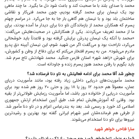
محمد با صدای بلند با ما صحبت کند و باعث شود دل ما بگیرد. ما چند ماهی
بود یک نیسان برای محمد گرفته بودیم، چون محمد فنی‌کار و نقاشی
ساختمان بلد بود و با نیسان هم گاهی بار جا به جا می‌کرد. در مراسم چهلم
پسرم که همکاران محمد از بازماندگان ناو دنا برای دیدار ما آمده بودند، برای
ما از محمد تعریف می‌کردند. یکی از همکارانش در صحبت‌هایش می‌گفت:
«محمد با آنکه یک نیسان پدرش برایش گرفته بود و قاعدتاً باید خوشحالی
می‌کرد، ناراحت بود و می‌گفت اگر من شهید شوم، این نیسان آیینه دق پدرو
مادرم می‌شود». من به پسرم افتخار می‌کنم که برای دفاع از وطن و کشورش،
برای شهرش «زاهد شهر» استان فارس جنگید. محمد شهادتش تاج سرم شد.
باید بگویم با رفتن محمد هنوز پسرم زنده و جاودانه است.
چطور شد آقا محمد برای ادامه فعالیتش به ناو دنا فرستاده شد؟
محمد مأموریت‌های دریایی داخلی زیاد رفته بود، مانند مأموریت دریای
عمان، معمولاً هم حدود ۱۲ روز یا ۱۸ روز و حتی ۲۰ روز هم شده بود برای
مأموریت دریایی از خانواده دور باشد، اما مأموریت رزمایش طولانی‌تر از بقیه
بود. وقتی که آموزش‌هایش تمام شد، طبق آیین استخدام ارتش جمهوری
اسلامی کد خورد و رسمی شد. بعد به بندرعباس اعزام و در ناو دنا مأمور شد.
از طرفی هم فرمانده‌شان امیر شهرام ایرانی گفته بود بهترین و رشیدترین
نیرو‌ها برای ناو دنا استخدام می‌شوند.
سارا فتاحی خواهر شهید
شما به عنوان تنها خواهر شهید چه صحبتی از تک برادرتان دارید؟