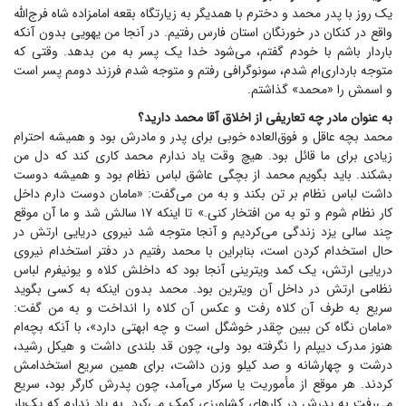
یک روز با پدر محمد و دخترم با همدیگر به زیارتگاه بقعه امامزاده شاه فرج‌الله
واقع در کنکان در خورنگان استان فارس رفتیم. در آنجا من یهویی بدون آنکه
باردار باشم با خودم گفتم، می‌شود خدا یک پسر به من بدهد. وقتی که
متوجه بارداری‌ام شدم، سونوگرافی رفتم و متوجه شدم فرزند دومم پسر است
و اسمش را «محمد» گذاشتم.
به عنوان مادر چه تعاریفی از اخلاق آقا محمد دارید؟
محمد بچه عاقل و فوق‌العاده خوبی برای پدر و مادرش بود و همیشه احترام
زیادی برای ما قائل بود. هیچ وقت یاد ندارم محمد کاری کند که دل من
بشکند. باید بگویم محمد از بچگی عاشق لباس نظام بود و همیشه دوست
داشت لباس نظام بر تن بکند و به من می‌گفت: «مامان دوست دارم داخل
کار نظام شوم و تو به من افتخار کنی.» تا اینکه ۱۷ سالش شد و ما آن موقع
چند سالی یزد زندگی می‌کردیم و آنجا متوجه شد نیروی دریایی ارتش در
حال استخدام کردن است، بنابراین با محمد رفتیم در دفتر استخدام نیروی
دریایی ارتش، یک کمد ویترینی آنجا بود که داخلش کلاه و یونیفرم لباس
نظامی ارتش در داخل آن ویترین بود. محمد بدون اینکه به کسی بگوید
سریع به طرف آن کلاه رفت و عکس آن کلاه را انداخت و به من گفت:
«مامان نگاه کن ببین چقدر خوشگل است و چه ابهتی دارد»، با آنکه بچه‌ام
هنوز مدرک دیپلم را نگرفته بود ولی، چون قد بلندی داشت و هیکل رشید،
درشت و چهارشانه و صد کیلو وزن داشت، برای همین سریع استخدامش
کردند. هر موقع از مأموریت یا سرکار می‌آمد، چون پدرش کارگر بود، سریع
می‌رفت به پدرش در کار‌های کشاورزی کمک می‌کرد. به یاد ندارم که یک‌بار