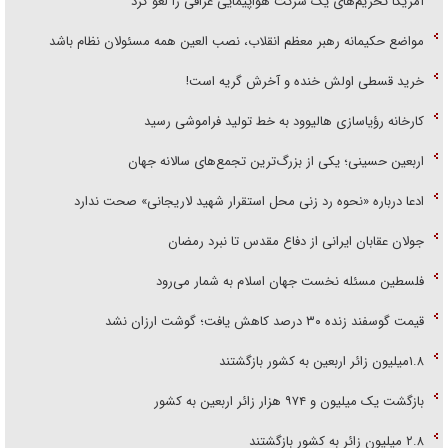
آمریکا تحریم‌های یک شرکت هواپیمایی عراقی را لغو کرد
مواضع حکیمانه رهبر معظم انقلاب، نصب العین همه مسئولان نظام باشد
خرید قسطی اولش خنده و آخرش گریه است!
کارخانه رؤیاسازی هالیوود به خط تولید فراموشی رسید
اربعین حسینی؛ یکی از بزرگ‌ترین تجمع‌های سالانه جهان
ادعا درباره «نحوه رد زنی محل استقرار شهید لاریجانی» صحت ندارد
جولان عقابان ایرانی از دفاع مقدس تا نبرد رمضان
فلسطین مسئله نخست جهان اسلام به شمار می‌رود
قیمت گوسفند زنده ۳۰ درصد کاهش یافت؛ گوشت ارزان نشد
۱.۸میلیون زائر اربعین به کشور بازگشتند
بازگشت یک میلیون و ۹۷۴ هزار زائر اربعین به کشور
۲.۸ میلیون زائر به کشور بازگشتند