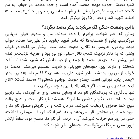
شب بعدش خواب دیدم محمد آمده است و خود محمد در خواب به من
گفت: «بیا برویم نذرت را پیش مادر شهید جانقلی رحیم‌پور ادا کن». محمد ۱۳
اسفند شهید شد و بعد از ۱۵ روز پیکرش آمد.
با این وضعیت جنگی فکر می‌کردید پیکر محمد برگردد؟
زمانی که خبر شهادت برادرم را داده بودند، من و مادرم خیلی بی‌تابی
می‌کردیم. یکی از همسایه‌ها که مادر شهید جاوید‌الاثر علی‌رضا است، خواب
دیده بود برای عروسی به تالاری دعوت شده است. ایشان می‌گفت در خواب
وقتی که به تالار نزدیک شدم، تالار خیلی نورانی بود و هرچه نزدیک‌تر شدم
نور بیشتر شد. دیدم محمد با جمعی از دوستانش که شهید شده‌اند، آنجا
هستند و دارند بین خودشان شیرینی و شربت تقسیم می‌کنند. محمد در
خواب از من پرسید: شما مادر شهید علی‌رضا هستید؟ گفتم بله. بعد پرسیدم:
«چقدر اینجا نورانی است، چقدر خودت نورانی هستی؟» محمد گفت: «الان
اینجا طبقه پایین است. اگر طبقه بالا را ببینید چه می‌گویید.»
تنها یادگاری که بازماندگان ناو دنا از وسایل محمد برای ما آوردند، یک زنجیر
بود. در آخر باید بگویم دشمن ما امریکا همیشه فریبکار است و هیچ وقت
هیچ خط قرمزی را رعایت نمی‌کند. در دل شب و در تاریکی مطلق ناو دنا را
مورد حمله زیر سطحی قرار می‌دهد و به رغم اینکه این ناو مهماتی نداشت،
حتی در روز هم جرئت نمی‌کند آن را بزند. اگر ناو دنا مسلح بود، قطعاً ارتش
تروریستی امریکا نمی‌توانست بچه‌های ما را شهید کند.
منبع:
روزنامه جوان