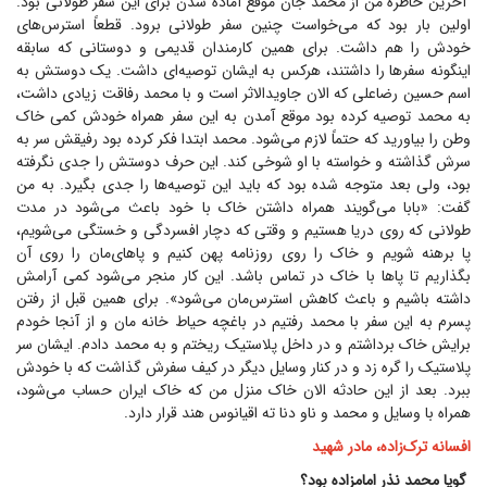
آخرین خاطره من از محمد جان موقع آماده شدن برای این سفر طولانی بود.
اولین بار بود که می‌خواست چنین سفر طولانی برود. قطعاً استرس‌های
خودش را هم داشت. برای همین کارمندان قدیمی و دوستانی که سابقه
اینگونه سفر‌ها را داشتند، هرکس به ایشان توصیه‌ای داشت. یک دوستش به
اسم حسین رضا‌علی که الان جاوید‌الاثر است و با محمد رفاقت زیادی داشت،
به محمد توصیه کرده بود موقع آمدن به این سفر همراه خودش کمی خاک
وطن را بیاورید که حتماً لازم می‌شود. محمد ابتدا فکر کرده بود رفیقش سر به
سرش گذاشته و خواسته با او شوخی کند. این حرف دوستش را جدی نگرفته
بود، ولی بعد متوجه شده بود که باید این توصیه‌ها را جدی بگیرد. به من
گفت: «بابا می‌گویند همراه داشتن خاک با خود باعث می‌شود در مدت
طولانی که روی دریا هستیم و وقتی که دچار افسردگی و خستگی می‌شویم،
پا برهنه شویم و خاک را روی روزنامه پهن کنیم و پاهای‌مان را روی آن
بگذاریم تا پا‌ها با خاک در تماس باشد. این کار منجر می‌شود کمی آرامش
داشته باشیم و باعث کاهش استرس‌مان می‌شود». برای همین قبل از رفتن
پسرم به این سفر با محمد رفتیم در باغچه حیاط خانه مان و از آنجا خودم
برایش خاک برداشتم و در داخل پلاستیک ریختم و به محمد دادم. ایشان سر
پلاستیک را گره زد و در کنار وسایل دیگر در کیف سفرش گذاشت که با خودش
ببرد. بعد از این حادثه الان خاک منزل من که خاک ایران حساب می‌شود،
همراه با وسایل و محمد و ناو دنا ته اقیانوس هند قرار دارد.
افسانه ترک‌زاده، مادر شهید
گویا محمد نذر امامزاده بود؟