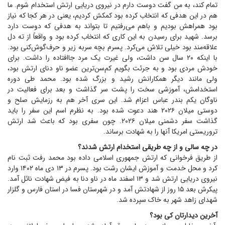
تمام کند، به من گفت دوست دارم در نیروی دریایی ارتش استخدام شوم. ما
هم در این هدفی که انتخاب کرده بود کمکش کردیم، یعنی در هر کجا که نیاز
بود همراهش بودیم و باهم می‌رفتیم تا بتواند به هدفی که دوست دارد
برسد. شهید برای رسیدن به این کاری که انتخاب کرده بود و واقعاً از ته دل
علاقه‌مند بود خیلی تلاش می‌کرد. پسرم بچه سربه زیر و حرف‌گوش‌کنی بود.
با اینکه ۲۰ سال سن داشت، ولی غیرت یک مرد جاافتاده را داشت. برای
خودش مردی بود و به جرئت بگویم کم‌سن‌ترین عضو ناو دنای ارتش بود،
ولی مانند دیگر همکارانش رشید و بزرگ شده بود. محمد طی دوره
استخدامش، آموزشی سخت را پشت سر گذاشت و بعد برای فعالیت در
ناوگان یکم بندر عباس اعزام شد. این سری آخر هم به رزمایش صلح و
دوستی میلان ۲۰۲۶ هند دعوت شده بود. به نظرم اسم این سفر را باید
گذاشت سفر دشمنی میلان ۲۰۲۶. چون سفری بود که باعث شد ارتش
تروریستی امریکا آنها را به شهادت برساند.
در چه سالی و از چه طریقی استخدام ارتش شدند؟
از طریق فرخوانی که ارتش جمهوری اسلامی داده بود محمد رفت ثبت نام
کرد و محل خدمت و آموزش ایشان رشت بود. پسرم در ۱۳ دی ماه ۱۴۰۲ وارد
نیروی دریایی ارتش شد و ۱۳ اسفند ماه در ناو دنا به فیض شهادت نائل آمد.
پیکرش بعد ۱۵ روز از شهادتش آمد و در شهرستان فسا در استان فارس و گلزار
شهدای زاهد شهر به خاک سپرده شد.
آخرین دیدارتان کی بود؟