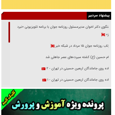
پیشنهاد سردبیر
گفتگوی دکتر اخوان مدیرمسئول روزنامه جوان با برنامه تلویزیونی «نبرد
هرمز»
بازتاب روزنامه جوان ۱۵ مرداد در شبکه خبر
امام حسین (ع) کشته سیرت‌های عصر جاهلی شد
پیاده روی جاماندگان اربعین حسینی در تهران - ۲
پیاده روی جاماندگان اربعین حسینی در تهران - ۱
فریاد‌ها و ناله‌های دوستان مبارزدلم را آتش می‌زد
تغییر رویه دشمن در ترور از شیخ فضل‌الله تا مصباح یزدی
خرید قسطی اولش خنده و آخرش گریه است!