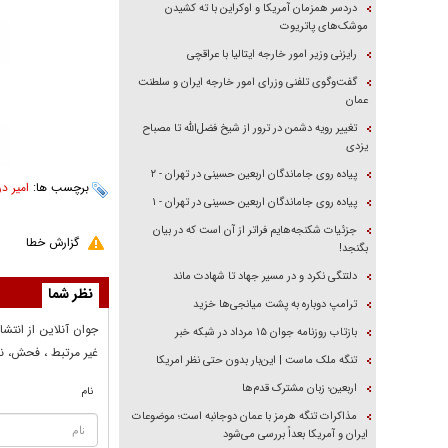
دردسر همزمان آمریکا و اوکراین با ته کشیدن
موشک‌های پاتریوت
رایزنی وزیر امور خارجه ایتالیا با عراقچی
گفت‌وگوی تلفنی وزرای امور خارجه ایران و سلطنت
عمان
تغییر رویه دشمن در ترور از شیخ فضل‌الله تا مصباح
یزدی
پیاده روی جاماندگان اربعین حسینی در تهران - ۲
برچسب ها:
امیر در
پیاده روی جاماندگان اربعین حسینی در تهران - ۱
جزئیات شکنجه‌هایم فراتر از آن است که در بیان
گزارش خطا
بگنجد!
دلتنگی نکرد و در مسیر جهاد تا شهادت ماند
نظر شما
ترامپ دوباره به پشت میانجی‌ها خزید
جوان آنلاين از انتشا
بازتاب روزنامه جوان ۱۵ مرداد در شبکه خبر
غير مرتبط ، فحش، نا
تنگه ملک ماست | این‌بار بدون حتی نظر امریکا
اربعین؛ زبان مشترک قدم‌ها
نام
مذاکرات تنگه هرمز با عمان دوجانبه است؛ موضوعات
ایران و آمریکا بعداً بررسی می‌شود