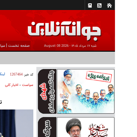
|
صفحه نخست
سیا
شنبه ۱۷ مرداد ۱۴۰۵ -
2026 August 08
لینک
کد خبر:
1267464
سیاست
اخبار کلی
»
ت