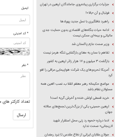
جزئیات برگزاری پیاده‌روی جاماندگان اربعین در تهران
ایمیل
فوتبال و آن «بالا»!
راهبرد غافلگیری با نسل جدید پهپاد‌ها
ادامه حیات بنگاه‌های اقتصادی بدون حمایت جدی
* کد امنیتی
مالیاتی و بیمه‌ای ممکن نیست
وزیر صمت عازم پاکستان شد
تفاهم با عمان به معنای بازگشایی تنگه هرمز نیست
بازگشت ۳ میلیون و ۱۷ هزار زائر اربعین به کشور
* نظر
آمریکا تحریم‌های یک شرکت هواپیمایی عراقی را لغو
کرد
مواضع حکیمانه رهبر معظم انقلاب، نصب العین همه
مسئولان نظام باشد
خرید قسطی اولش خنده و آخرش گریه است!
تعداد کارکتر های م
اربعین حسینی؛ یکی از بزرگ‌ترین تجمع‌های سالانه
جهان
ادعا درباره «نحوه رد زنی محل استقرار شهید
لاریجانی» صحت ندارد
جولان عقابان ایرانی از دفاع مقدس تا نبرد رمضان