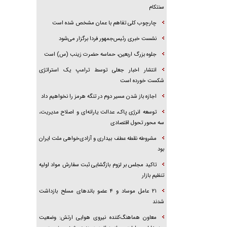
سنتکام
چارچوب کلی تفاهم با عمان مشخص شده است
نشست خبری رئیس‌جمهور فردا برگزار می‌شود
جلوه بزرگ اربعین، حماسه حضرت زینب (س) است
انتشار اخبار جعلی توسط ترامپ یک استراتژی
شکست خورده است
اجازه باز شدن مسیر دوم در تنگه هرمز را نخواهیم داد
توسعه انرژی پاک، عدالت یارانه‌ای و اصلاح مدیریت،
سه محور تحول اقتصادی
مشروطه نقطه عطف بیداری و آزادی‌خواهی ملت ایران
بود
تاکید مجلس بر لزوم بازگشایی ثبت سفارش مواد اولیه
تنظیم بازار
۲۱ عامل موساد و ۴ عضو باند‌های مسلح بازداشت
شدند
معاون هماهنگ‌کننده نیروی هوایی ارتش: وضعیت