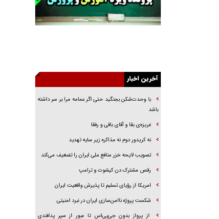
خرید قسطی اولش خنده و آخرش گریه است!
فوتبال و آن «بالا»!
راهبرد غافلگیری با نسل جدید پهپاد‌ها
جنجال پزشکان تقلبی در صنعت زیبایی
یهودی‌ها در ادبیات داستانی اروپا؛ از شکسپیر تا
دیکنز
آخرین اخبار
گفت‌وگو با خواهر یکی از شهدای جنگ رمضان/
با وحدت‌شکن بجنگید حتی اگر عمامه مرا بر سر داشته
خواهرم فرمانده جهادی و اهل خدمت بی‌منت بود
باشد
جزئیات شکنجه‌هایم فراتر از آن است که در بیان
غریزه‌ی بقا و آقای باقی و رفقا
بگنجد!
نه کریدور دوم نه مذاکره زیر سایه تهدید
گزارش «جوان» از قوانین سخت‌گیرانه ۶ قاره در
برابر یورش به پاسگاه‌های پلیس
تصویب لایحه خزر منافع ملی ایران را تضعیف می‌کند
رقص مشترک دن کیشوت و ترامپ
امریکا از رؤیای تسلیم تا پذیرش واقعیت ایران
شکست پروژه ناامن‌سازی ایران در نبرد امنیتی
از پرواز بدون جی‌پی‌اس تا عبور از سپر پدافندی