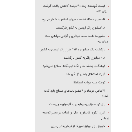
قیمت گوسفند زنده ۳۰ درصد کاهش یافت؛ گوشت
ارزان نشد
فلسطین مسئله نخست جهان اسلام به شمار می‌رود
۱.۸میلیون زائر اربعین به کشور بازگشتند
مشروطه نقطه عطف بیداری و آزادی‌خواهی ملت
ایران بود
بازگشت یک میلیون و ۹۷۴ هزار زائر اربعین به کشور
۲.۸ میلیون زائر به کشور بازگشتند
فرهنگ با بخشنامه و نگاه قیم‌مآبانه اصلاح نمی‌شود
گزینه استقلال راهی گل گهر شد
توطئه علیه دولت اسپانیا؟!
۲۱ عامل موساد و ۴ عضو باند‌های مسلح بازداشت
شدند
بازیکن سابق پرسپولیس به آلومینیوم پیوست
البرز، الگوی تاب‌آوری ملی و شتاب در مسیر توسعه
پایدار
خروج بازار اوراق امریکا از فرمان فدرال رزرو