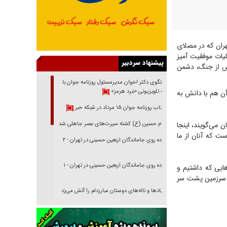
هران که در مصلای
ت: امروز عملیات موفقیت آمیز
پیشنهاد سردبیر
 پس از جنگ، دشمن
گفتگوی دکتر اخوان مدیرمسئول روزنامه جوان با
برنامه تلویزیونی «نبرد هرمز»
آن هم با دانش به
بازتاب روزنامه جوان ۱۵ مرداد در شبکه خبر
 می‌گویند، اینجا
امام حسین (ع) کشته سیرت‌های عصر جاهلی شد
ت که آنان از ما
پیاده روی جاماندگان اربعین حسینی در تهران - ۲
پیاده روی جاماندگان اربعین حسینی در تهران - ۱
قتدار‌هایی که داشتیم و
 سرزمین پشت سر
فریاد‌ها و ناله‌های دوستان مبارزدلم را آتش می‌زد
تغییر رویه دشمن در ترور از شیخ فضل‌الله تا مصباح
یزدی