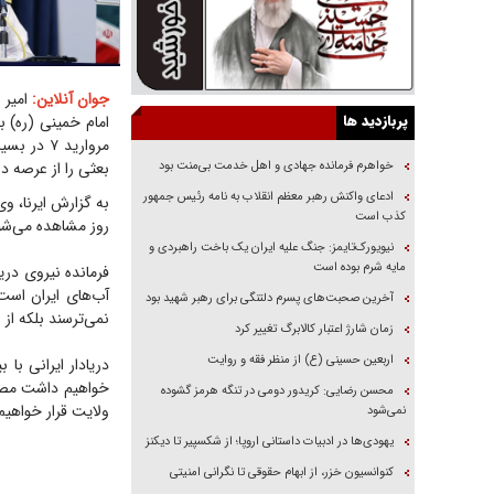
جوان آنلاین:
امیر 
پربازدید ها
مروارید 
خواهرم فرمانده جهادی و اهل خدمت بی‌منت بود
بعثی را از عرصه د
ادعای واکنش رهبر معظم انقلاب به نامه رئیس جمهور
به گزارش ایرنا، و
کذب است
روز مشاهده می‌شو
نیویورک‌تایمز: جنگ علیه ایران یک باخت راهبردی و
مایه شرم بوده است
فرمانده نیروی دری
آب‌های ایران است
آخرین صحبت‌های پسرم دلتنگی برای رهبر شهید بود
نمی‌ترسند بلکه از 
زمان شارژ اعتبار کالابرگ تغییر کرد
اربعین حسینی (ع) از منظر فقه و روایت
خواهیم داشت مصا
محسن رضایی: کریدور دومی در تنگه هرمز گشوده
ولایت قرار خواهیم
نمی‌شود
یهودی‌ها در ادبیات داستانی اروپا؛ از شکسپیر تا دیکنز
کنوانسیون خزر، از ابهام حقوقی تا نگرانی امنیتی