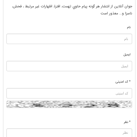
جوان آنلاين از انتشار هر گونه پيام حاوي تهمت، افترا، اظهارات غير مرتبط ، فحش،
ناسزا و... معذور است
نام
ایمیل
* کد امنیتی
* نظر