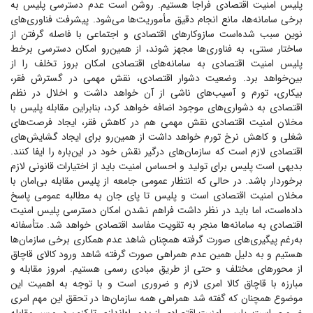
پلیس امنیت اقتصادی فراجا هستیم. روشن است عدم دسترسی پلیس به
برخی سامانه‌ها، مانع انجام دقیق مأموریت‌ها می‌شود. پیشرفت فناوری‌های
نوین سبب شده‌است سازوکار‌های اقتصادی و اجتماعی با فاصله گرفتن از
ساختار سنتی، به فناوری‌ها مجهز شوند، از همین‌رو امکان دسترسی برخط
پلیس امنیت اقتصادی به سامانه‌های اقتصادی امکان بروز تخلف را از
بین‌خواهد برد. وضعیت دشوار اقتصادی، نقش مهمی در گسترش فقر،
بیکاری، تورم و آسیب‌های ناشی از آن خواهد داشت و اخلال در نظم
اقتصادی به دشواری‌های موجود اضافه خواهد کرد، بنابراین مقابله پلیس با
مخلان امنیت اقتصادی نقش مهمی هم در کاهش فقر، ایجاد فرصت‌های
شغلی و کاهش نرخ تورم خواهد داشت از همین‌رو برای ایجاد گشایش‌های
اقتصادی لازم است که سازمان‌های درگیر نقش خود در این‌باره را ایفا کنند.
بدیهی است پلیس برای تولید و احساس امنیت باید از اختیارات قانونی لازم
برخوردار باشد. در حالی که انتظار عمومی جامعه از پلیس مقابله بی‌امان با
مخلان امنیت اقتصادی است و پلیس تا پای جان به مطالبه عمومی پاسخ
داده‌است، اما باید در نظر داشت فراهم نشدن امکان دسترسی پلیس امنیت
اقتصادی به سامانه‌ها منجر به تقویت مفاسد اقتصادی خواهد شد. متأسفانه
به‌رغم پیگیری‌های صورت گرفته همچنان شاهد عدم همکاری برخی سازمان‌ها
هستیم و به دلیل همین عدم همراهی صورت گرفته شاهد ورود کالای قاچاق
از محور‌های مختلف و حتی از طریق مبادی رسمی هستیم. امروز مقابله و
مبارزه با قاچاق کالا امری لازم و ضروری است و با توجه به اهمیت این
موضوع همچنان که گفته شد همراهی همه سازمان‌ها در تحقق این مهم امری