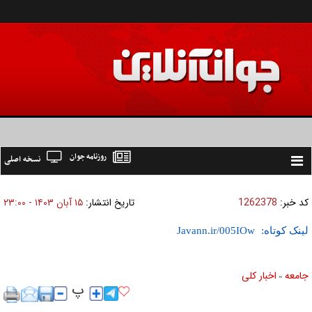
روزنامه جوان
نسخه اصلی
Toggle
navigation
کد خبر:
1262378
تاریخ انتشار:
۱۵ آبان ۱۴۰۳ - ۲۳:۰۰
لینک کوتاه:
جامعه
اخبار كلی
»