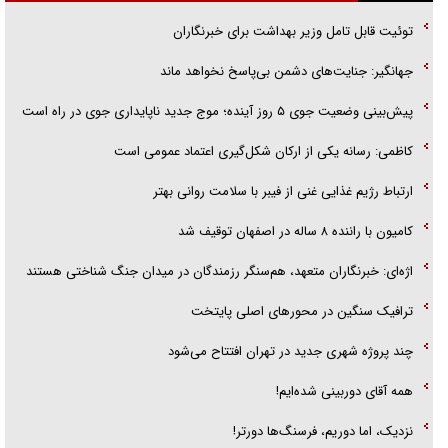
گفتگوی دکتر اخوان مدیرمسئول روزنامه جوان با برنامه تلویزیونی «نبرد
توئیت قابل تامل وزیر بهداشت برای خبرنگاران
هرمز»
جهانگیر: جنایت‌های دشمن بی‌پاسخ نخواهد ماند
امام حسین (ع) کشته سیرت‌های عصر جاهلی شد
پیش‌بینی وضعیت جوی ۵ روز آینده؛ موج جدید ناپایداری جوی در راه است
فریاد‌ها و ناله‌های دوستان مبارزدلم را آتش می‌زد
کاظمی: رسانه یکی از ارکان شکل‌گیری اعتماد عمومی است
ارتباط رژیم غذایی غنی از فیبر با سلامت روانی بهتر
کامیون با راننده ۸ ساله در اصفهان توقیف شد
اژه‌ای: خبرنگاران متعهد، هم‌سنگر رزمندگان در میدان جنگ شناختی هستند
ترافیک سنگین در محورهای اصلی پایتخت
چند پروژه شهری جدید در تهران افتتاح می‌شود
همه آقای دوربینی شده‌ایم!
نزدیک، اما دوریم، فرسنگ‌ها دورتر!