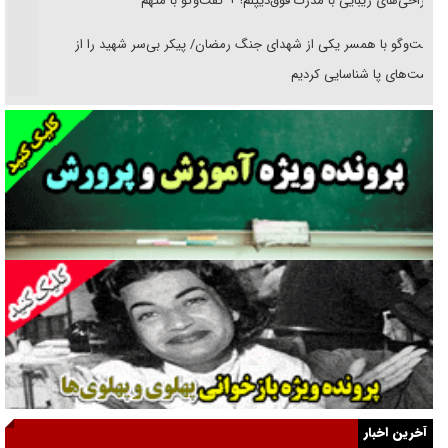
جراحی‌های زیبایی با مدرک فوق‌دیپلم! + گفت‌وگو با متهم
گفت‌وگو با همسر یکی از شهدای جنگ رمضان/ پیکر بی‌سر شهید را از
انگشت‌های پا شناسایی کردیم
نسلی که آنلاین الگو می‌گیرد
گفت‌وگو با آیت‌الله جاودان/ جفای مخالفان مکانت معنوی رهبر شهید را
ارتقا می‌داد
راننده مست به قانون می‌خندد
همه آقای دوربینی شده‌ایم!
قصه ناتمام سرویس مدارس
آیا مقاومت فلسطین خلع‌سلاح می‌شود؟
الگوی وحدت‌آفرین در ادراک سیاست خارجی
آخرین اخبار