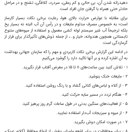
دهیدراته شدن آن، بی حالی و کم رمقی، سردرد، کلافگی، تشنج و در مراحل
حادتر حتی همراه با گرفتن جان افراد است.
برای مقابله با عوارض حرارت بالای هوا، رعایت برخی نکات بسیار کارساز
است؛ به خصوص مصرف مداوم مایعات و در رأس آن آب البته نه بسیار یخ
بلکه ترجیحاً آب شیر سیستم لوله کشی معمول و استفاده از میوه‌های متنوع
تابستانی همچون هندوانه، خیار و…، از جمله ذوش‌های تأثیرگذار برای فرار از
گرمازدگی است.
در ادامه این گزارش برخی نکات کاربردی و مهم را که سازمان جهانی بهداشت
به آن اشاره کرده و بر آنها تاکید دارد را گوشزد می‌کنیم.
۱ - تلاش کنید بین ساعت‌های ۱۱ تا ۱۵ در معرض آفتاب قرار نگیرید.
۲ - مایعات خنک بنوشید.
۳ - از کلاه و لباس‌های کتانی گشاد و با رنگ روشن استفاده کنید.
۴ - هنگام تردد در مسیر سایه حرکت کنید.
۵ - از فعالیت‌های سنگین بدنی در طول ساعات گرم روز پرهیز کنید.
۶ - از میوه و سبزیجات آب‌دار استفاده نمایید.
۷ - در صورت امکان دوش بگیرید.
۸ - برای محافظت در برابر اشعه ماورای بنفش از انواع محافظ (کلاه، عینک،