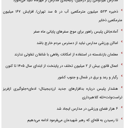
مدارس غیردولتی زیر ذره‌بین؛ رتبه‌بندی مدارس از مهرماه کلید می‌خورد
ذخیره ۵۲۳ میلیون مترمکعبی آب در ۵ سد تهران/ افزایش ۱۶۷ میلیون
مترمکعبی ذخایر
آماده‌باش پلیس راهور برای موج سفرهای پایانی ماه صفر
اماکن ورزشی مدارس نباید از دسترس مردم خارج باشد
معلمان بازنشسته در استفاده از امکانات رفاهی با شاغلان تفاوتی ندارند
اعمال قانون بیش از ۲ میلیون تخلف در پایتخت از ابتدای سال ۱۴۰۵ تا کنون
رگبار و رعد و برق در شمال و جنوب کشور
هشدار پلیس درباره بدافزارهای جدید ارزدیجیتال؛ ادعای«جلوگیری ازفریز
تراست‌ولت»تله کلاهبرداری
۶ هزار فضای ورزشی در مدارس ایجاد شد
تا رسیدن به قله‌ای که رهبر شهیدمان می‌فرمود ادامه می‌دهیم