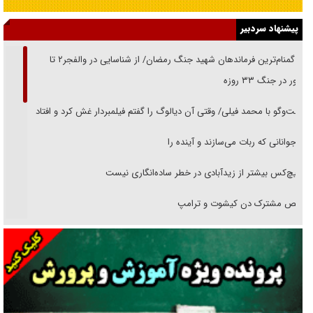
پیشنهاد سردبیر
از گمنام‌ترین فرماندهان شهید جنگ رمضان/ از شناسایی در والفجر۲ تا
حضور در جنگ ۳۳ روزه
گفت‌وگو با محمد فیلی/ وقتی آن دیالوگ را گفتم فیلمبردار غش کرد و افتاد
نوجوانانی که ربات می‌سازند و آینده را
هیچ‌کس بیشتر از زیدآبادی در خطر ساده‌انگاری نیست
رقص مشترک دن کیشوت و ترامپ
دنده دولت به واگذاری مسئله‌دار ایران‌خودرو/ خصوصی‌سازی یا انحصار؟
غریزه‌ی بقا و آقای باقی و رفقا
جراحی‌های زیبایی با مدرک فوق‌دیپلم! + گفت‌وگو با متهم