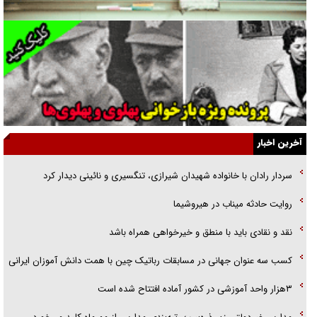
گفت‌وگو با همسر یکی از شهدای جنگ رمضان/ پیکر بی‌سر شهید را از
انگشت‌های پا شناسایی کردیم
نسلی که آنلاین الگو می‌گیرد
گفت‌وگو با آیت‌الله جاودان/ جفای مخالفان مکانت معنوی رهبر شهید را
ارتقا می‌داد
آخرین اخبار
راننده مست به قانون می‌خندد
سردار رادان با خانواده‌ شهیدان شیرازی، تنگسیری و نائینی دیدار کرد
همه آقای دوربینی شده‌ایم!
روایت حادثه میناب در هیروشیما
قصه ناتمام سرویس مدارس
نقد و نقادی باید با منطق و خیرخواهی همراه باشد
آیا مقاومت فلسطین خلع‌سلاح می‌شود؟
کسب سه عنوان جهانی در مسابقات رباتیک چین با همت دانش آموزان ایرانی
۳هزار واحد آموزشی در کشور آماده افتتاح شده است