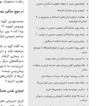
رعایت دستورات به
کنوانسیون خزر، از ابهام حقوقی تا نگرانی امنیتی
اربعین؛ زبان مشترک قدم‌ها
در موج سنگین بیما
هشدار تداوم بارش‌های تابستانه و رعدوبرق در ۴
محمدمهدی گویا، ر
استان تا چهارشنبه
وی
پیاده روی جاماندگان اربعین حسینی در تهران - ۱
پیاده روی جاماندگان اربعین حسینی در تهران - ۲
مراسم عروسی شرکت می‌کنند سه روز بعد ۱۲۰ نفر ب
رایزنی وزیر امور خارجه ایتالیا با عراقچی
تغییر رویه دشمن در ترور از شیخ فضل‌الله تا مصباح
مراجعه نکند و دا
یزدی
در بیماری گرفتار
نه کریدور دوم نه مذاکره زیر سایه تهدید
دستگاه‌های دیگر بد
گفت‌وگوی تلفنی وزرای امور خارجه ایران و سلطنت
«بی‌تردید ما با م
عمان
پیش‌بینی نیست که 
آن‌ها از نگرانی‌ه
بازتاب روزنامه جوان ۱۵ مرداد در شبکه خبر
بهتری داریم.»
تنگه ملک ماست | این‌بار بدون حتی نظر امریکا
ترامپ دوباره به پشت میانجی‌ها خزید
اجباری شدن ماسک ا
ثبت ۲۵ هزار شکایت آموزش و پرورش در دیوان
ایرج حریرچی هم در
عدالت
غذایی خاصی برای مق