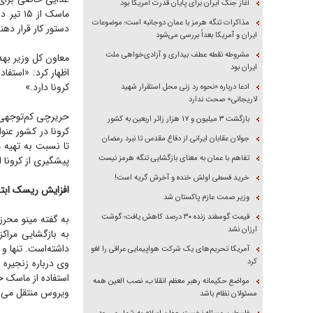
آغاز جنگ ایران برای پایان قدرت آمریکا بود
ماسک از
مذاکرات تنگه هرمز با عمان دوجانبه است؛ موضوعات
دستور کار قرار دهن
ایران و آمریکا بعداً بررسی می‌شود
مشروطه نقطه عطف بیداری و آزادی‌خواهی ملت
معاون کل وزیر بهد
ایران بود
اظهار کرد: «استفا
کرونا دارد.»
ادعا درباره «نحوه رد زنی محل استقرار شهید
لاریجانی» صحت ندارد
حریرچی کم‌توجهی م
بازگشت ۳ میلیون و ۱۷ هزار زائر اربعین به کشور
کرونا در کشور عن
جولان عقابان ایرانی از دفاع مقدس تا نبرد رمضان
تا نسبت به تهیه م
تفاهم با عمان به معنای بازگشایی تنگه هرمز نیست
پیشگیری از کرونا ا
خرید قسطی اولش خنده و آخرش گریه است!
افزایش ریسک ابتلا به کرونا تا 
وزیر صمت عازم پاکستان شد
قیمت گوسفند زنده ۳۰ درصد کاهش یافت؛ گوشت
به گفته مینو محر
ارزان نشد
به بازگشایی مراک
داشته‌است. تنها و
آمریکا تحریم‌های یک شرکت هواپیمایی عراقی را لغو
کرد
مواضع حکیمانه رهبر معظم انقلاب، نصب العین همه
ویروس منتقل می‌شود. در
مسئولان نظام باشد