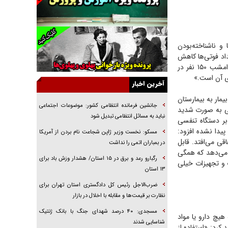
جراحی‌های زیبایی با مدرک فوق‌دیپلم! + گفت‌وگو
با متهم
گفت‌وگو با همسر یکی از شهدای جنگ رمضان/
پیکر بی‌سر شهید را از انگشت‌های پا شناسایی کردیم
و ناشناخته‌بودن
تعداد فوتی‌ها کاهش
نسلی که آنلاین الگو می‌گیرد
پیدا کند.» وی برای ترسیم قدرت سرایت بسیار کرونا با توسل به مثالی می‌افزاید: «برای مثال اگر امشب ۱۵۰ نفر در
گفت‌وگو با آیت‌الله جاودان/ جفای مخالفان مکانت
معنوی رهبر شهید را ارتقا می‌داد
آخرین اخبار
است و اگر بیمار به بیمارستان
راننده مست به قانون می‌خندد
جانشین فرمانده انتظامی کشور: موضوعات اجتماعی
سی به صورت شدید
همه آقای دوربینی شده‌ایم!
نباید به مسائل انتظامی تبدیل شود
بر دستگاه تنفسی
 پیدا نشده افزود:
قصه ناتمام سرویس مدارس
مسکو: نخست وزیر ژاپن شجاعت نام بردن از آمریکا
قی می‌افتد. قابل
در بمباران اتمی را نداشت
آیا مقاومت فلسطین خلع‌سلاح می‌شود؟
خ می‌دهد که همگی
رگبارو رعد و برق در ۱۵ استان/ هشدار وزش باد برای
ت و تجهیزات خیلی
۱۳ استان‌
ضرب‌الاجل رئیس کل دادگستری استان تهران برای
نظارت بر قیمت‌ها و مقابله با اخلال در بازار
مسجدی: ۴۰ درصد شهدای جنگ با بانک ژنتیک
هیچ دارو یا مواد
شناسایی شدند
 کرد: «استفاده از