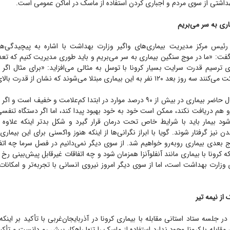
داشتی از سوی مردم و اجباری کردن استفاده از ماسک در اماکن عمومی است.
ری به سر می‌بریم
ئیس مرکز مدیریت بیماری‌های واگیر وزارت بهداشت با اشاره به پیچیدگی‌ها 
روس کووید ۱۹ گفت: «ما در موج سنگین بیماری به سر می‌بریم و باید طوری مدیریت کنیم که 
ه این بیماری مبتلا می‌شوند که نشان از قدرت بالای آن است.»
به گفته گویا در حال حاضر بیماری در بیش از ۹۰ درصد موارد در ابتدا کم‌علامت و خفیف 
رو هم دریافت نکند، ممکن است خود به خود بهبود پیدا کند، اما اگر دستگاه تنف
 شود بیمار باید با شرایط خاص تحت درمان قرار گیرد و شکل بدتر اینکه علاوه 
ن نیز گرفتار شوند. گویا با ابراز نگرانی‌ها از اینکه هنوز واکسنی برای این بیماری
وج بعدی بیماری روبه‌رو خواهیم شد. از سوی دیگر نمی‌دانیم در فصل سرما چه اتفا
کرونا با بیماری مانند آنفلوآنزا همزمان شود و چه اتفاقات غیرقابل پیش‌بینی ر
ای وزارت بهداشت است، اما از سوی دیگر امروز نیروی انسانی با تجربه‌تر و امکانا
ز نیمه تیر
 جلسه ستاد استانی مقابله با بیماری کرونا در آذربایجان‌غربی با تأکید بر اینکه 
ابله با کرونا وجود ندارد استفاده از ماسک را تنها راهکار پیش رو دانست و تأکید