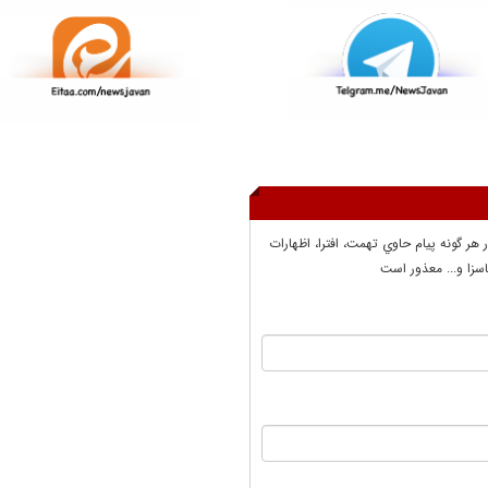
ر هر گونه پيام حاوي تهمت، افترا، اظهارات
سزا و... معذور است