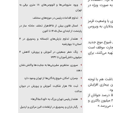
ا به صورت ویژه در
ورود متروباس‌ها و اتوبوس‌های ۱۸ متری برقی به
تهران
تداوم اقدامات پلیس در حوزه‌های مختلف
ای با وضعیت قرمز
بتلایان به ویروس
اعمال قانون بیش از ۵۴۵هزار تخلف حادثه ساز در
پایتخت از ابتدای سال ۱۴۰۵ تا کنون
هشدار تداوم بارش‌های تابستانه و رعدوبرق در ۴
مل شیوع موج جدید
استان تا چهارشنبه
 تجارت موظف است
یه می‌کنند، برای
زنگ خطر جمعیتی در آموزش و پرورش؛ کاهش ۴
میلیونی دانش‌آموزان تا ۱۴۳۲
سروری: منتظریم سلبریتی‌ها به جنایت‌ها واکنش نشان
دهند
چمران: امکان خروج پادگان‌ها از تهران وجود دارد
داشت هم با توجه
ن بیماری افزایش
ثبت ۲۵ هزار شکایت آموزش و پرورش در دیوان
ود.
عدالت
وی درباره زنجیره انتقال کرونا گفت: «جوان‌ها مهم‌ترین حلقه اتصال و ابتلا به کرونا هستند. تقریباً ۵۰ درصد جوانان از
هشدار پلیس تهران بزرگ به «کودک‌بلاگرها»
استفاده از ماسک خودداری می‌کنند و این امر خطرآفرین است. با عطسه و سرفه یک شخص حدود ۲۰۰ میلیون باکتری و
رگبار باران و رعدوبرق در ارتفاعات البرز مرکزی و اردبیل