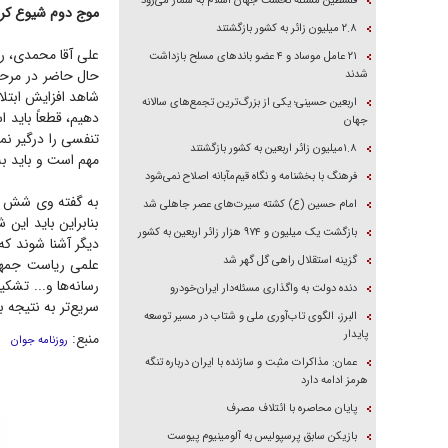
فلسطین مسئله نخست جهان اسلام به شمار می‌رود
موج دوم شیوع کر
۲.۸ میلیون زائر به کشور بازگشتند
علی آقا محمدی، رئ
۲۱ عامل موساد و ۴ عضو باند‌های مسلح بازداشت
حال حاضر در مرحله
شدند
شاهد افزایش ابتلا 
اربعین حسینی؛ یکی از بزرگ‌ترین تجمع‌های سالانه
دهیم، قطعاً باید 
جهان
تنفسی را درگیر نمی
۱.۸میلیون زائر اربعین به کشور بازگشتند
مهم است و باید به
فرهنگ با بخشنامه و نگاه قیم‌مآبانه اصلاح نمی‌شود
به گفته وی شش اس
امام حسین (ع) کشته سیرت‌های عصر جاهلی شد
بنابراین باید این
بازگشت یک میلیون و ۹۷۴ هزار زائر اربعین به کشور
دیگر آشنا شوند که
گزینه استقلال راهی گل گهر شد
علمی ریاست جمهور
رسانه‌ها و... تشک
دنده دولت به واگذاری مسئله‌دار ایران‌خودرو
سریع‌تر به نتیجه ب
البرز، الگوی تاب‌آوری ملی و شتاب در مسیر توسعه
پایدار
منبع:
روزنامه جوان
عمان: مذاکرات مثبت و سازنده با ایران درباره تنگه
هرمز ادامه دارد
پایان محاصره با ائتلاف مصرف
بازیکن سابق پرسپولیس به آلومینیوم پیوست