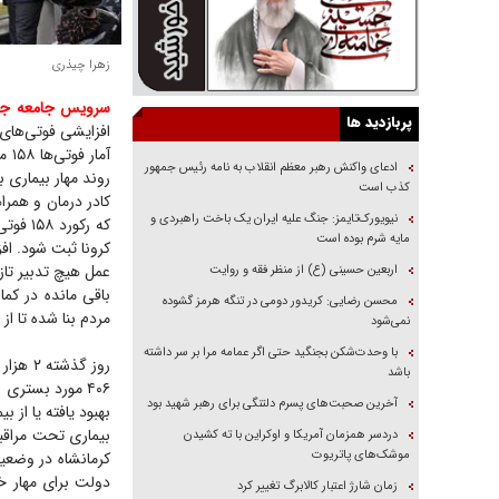
زهرا چيذری
سرویس جامعه جوا
پربازدید ها
افزایشی فوتی‌های 
ادعای واکنش رهبر معظم انقلاب به نامه رئیس جمهور
روند مهار بیماری ب
کذب است
نیویورک‌تایمز: جنگ علیه ایران یک باخت راهبردی و
که رکو
مایه شرم بوده است
کرونا ثبت شود. اف
عمل هیچ تدبیر تازه
اربعین حسینی (ع) از منظر فقه و روایت
باقی مانده در کم
محسن رضایی: کریدور دومی در تنگه هرمز گشوده
مردم بنا شده تا از
نمی‌شود
با وحدت‌شکن بجنگید حتی اگر عمامه مرا بر سر داشته
باشد
آخرین صحبت‌های پسرم دلتنگی برای رهبر شهید بود
بیماری تحت مراقبت
دردسر همزمان آمریکا و اوکراین با ته کشیدن
موشک‌های پاتریوت
کرمانشاه در وضعی
دولت برای مهار خ
زمان شارژ اعتبار کالابرگ تغییر کرد