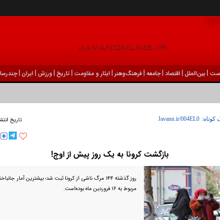
|
|
|
|
|
|
|
|
|
ست
بين‌الملل
اقتصاد
جامعه
فرهنگ‌و‌هنر
ایثار و مقاومت
تاریخ
ورزش
ايران
چندرسان
 کوتاه:
تاریخ انتش
بازگشت کرونا به یک روز پیش از اوج!
مربوط به ۱۶ فروردین ماه بوده‌است.