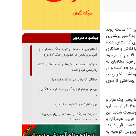
روز گذشته با ثبت ۱۴۴ مورد مرگ ناشی از ابتلا به ویروس کرونا طی ۲۴ ساعت روند
 به کشور بیشترین
پیشنهاد سردبیر
 در ۵ خرداد ماه بوده‌است؛ آماری که نشان‌دهنده
با تلاش و فداکاری
از گمنام‌ترین فرماندهان شهید جنگ رمضان/ از
کادر درمان و همراهی مردم به دست آمده‌بود. با ادامه روند ابتلا و فوتی‌های ناشی از ویروس کووید ۱۹ بیم آن می‌رود
شناسایی در والفجر۲ تا حضور در جنگ ۳۳ روزه
از فوت مبتلایان به
گفت‌وگو با محمد فیلی/ وقتی آن دیالوگ را گفتم
ن مواجه است و در
فیلمبردار غش کرد و افتاد
 بهداشت آخرین تیر
 بهداشتی از سوی
نوجوانانی که ربات می‌سازند و آینده را
هیچ‌کس بیشتر از زیدآبادی در خطر ساده‌انگاری
نیست
به کووید۱۹ در کشور شناسایی شد که حدود ۵۶ درصد آن‌ها یعنی یک هزار و
رقص مشترک دن کیشوت و ترامپ
۴۰۶ مورد بستری شدند. مجموع بیماران کووید۱۹ در کشور ۲۲۲ هزار و ۶۶۹ رسید. تاکنون ۱۸۳ هزار و ۳۱۰ نفر از بیماران،
رستان‌ها ترخیص شده‌اند. همچنین۲ هزارو۹۴۶ نفر از بیماران مبتلا به کووید۱۹ در وضعیت شدید این
دنده دولت به واگذاری مسئله‌دار ایران‌خودرو/
 غربی، هرمزگان و
خصوصی‌سازی یا انحصار؟
دار قرار دارند.
غریزه‌ی بقا و آقای باقی و رفقا
ویروس، توصیه به