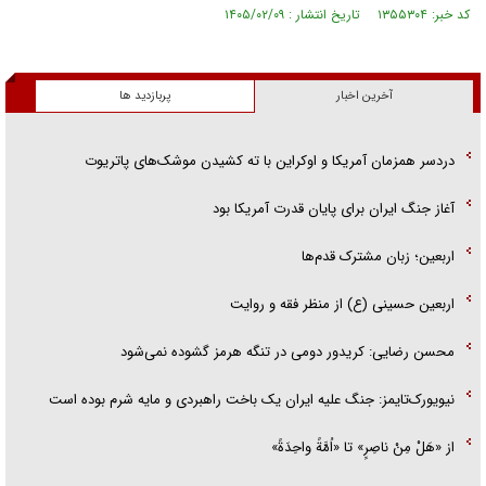
کد خبر: ۱۳۵۵۳۰۴ تاریخ انتشار : ۱۴۰۵/۰۲/۰۹
آخرین اخبار
پربازدید ها
دردسر همزمان آمریکا و اوکراین با ته کشیدن موشک‌های پاتریوت
آغاز جنگ ایران برای پایان قدرت آمریکا بود
اربعین؛ زبان مشترک قدم‌ها
اربعین حسینی (ع) از منظر فقه و روایت
محسن رضایی: کریدور دومی در تنگه هرمز گشوده نمی‌شود
نیویورک‌تایمز: جنگ علیه ایران یک باخت راهبردی و مایه شرم بوده است
از «هَلْ مِنْ ناصِرٍ» تا «اُمَّةً واحِدَةً»