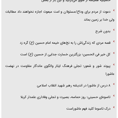
حسینیه همیشه از شوق می‌ترکید و این بار از بغض
دعوت از مردم برای وداع/مسئولان و امت مبعوث اجازه نخواهند داد مطالبات
ولی خدا بر زمین بماند
بدون شرح
قصه مردی که زندگی‌اش را به نخ‌های خیمه امام حسین (ع) گره زد
کل خیر فی الحسین؛ بزرگترین خسارت جدایی از حسین (ع) است
پیوند شور و شعور؛ تجلی فرهنگ ایثار والگوی ماندگار مقاومت در نهضت
عاشورا
۸ درس از عاشورا در اندیشه رهبر شهید انقلاب اسلامی
تاسوعای حسینی؛ روز حماسه، بصیرت و تجلی وفاداری علمدار کربلا
درک تاسوعا کلید فهم عاشوراست