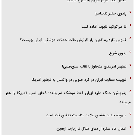
مخبر: تنگه هرمز حریم بلامنازع ماست
پادوی حقیر نتانیاهو!
تا می‌توانید تابوت آماده کنید!
کابوس تازه پنتاگون؛ راز افزایش دقت حملات موشکی ایران چیست؟
بدون شرح
تطهیر امریکای متجاوز با نقاب صلح‌طلبی!
توییت سفارت ایران در کره جنوبی در واکنش به تجاوز آمریکا
بذرپاش: ‏جنگ علیه ایران فقط موشک نمی‌بلعد؛ ذخایر نفتی آمریکا را هم
می‌بلعد
سروده جدید افشین علا به مناسبت تدفین قائد امت
اعمال ماه صفر؛ از دعای هلال تا زیارت اربعین