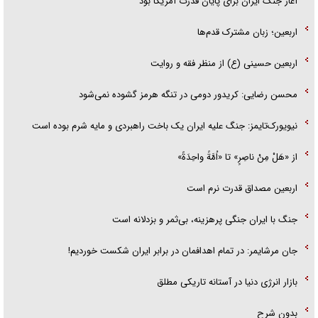
آغاز جنگ ایران برای پایان قدرت آمریکا بود
اربعین؛ زبان مشترک قدم‌ها
اربعین حسینی (ع) از منظر فقه و روایت
محسن رضایی: کریدور دومی در تنگه هرمز گشوده نمی‌شود
نیویورک‌تایمز: جنگ علیه ایران یک باخت راهبردی و مایه شرم بوده است
از «هَلْ مِنْ ناصِرٍ» تا «اُمَّةً واحِدَةً»
اربعین مصداق قدرت نرم است
جنگ با ایران جنگی پرهزینه، بی‌ثمر و بزدلانه است
جان مرشایمر: در تمام اهدافمان در برابر ایران شکست خوردیم!
بازار انرژی دنیا در آستانه تاریکی مطلق
بدون شرح