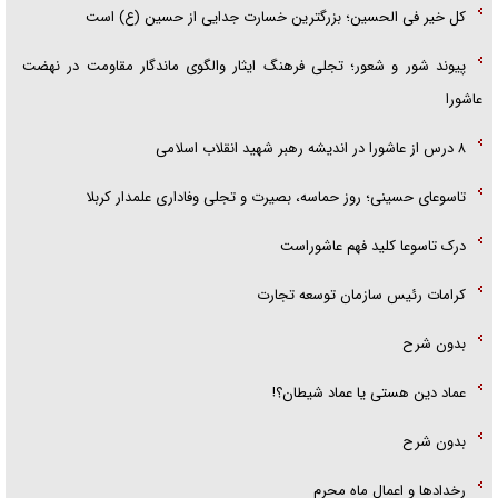
کل خیر فی الحسین؛ بزرگترین خسارت جدایی از حسین (ع) است
پیوند شور و شعور؛ تجلی فرهنگ ایثار والگوی ماندگار مقاومت در نهضت
عاشورا
۸ درس از عاشورا در اندیشه رهبر شهید انقلاب اسلامی
تاسوعای حسینی؛ روز حماسه، بصیرت و تجلی وفاداری علمدار کربلا
درک تاسوعا کلید فهم عاشوراست
کرامات رئیس سازمان توسعه تجارت
بدون شرح
عماد دین هستی یا عماد شیطان؟!
بدون شرح
رخداد‌ها و اعمال ماه محرم