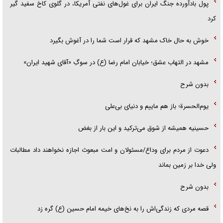
پول بادآورده جنگ ایران برای غول‌های نفتی آمریکا، در گلوی کاخ سفید گیر
کرد
خوش به حال خاک مشهد که قرار است شما را در آغوش بگیرد
مشهد در التهاب عشق؛ خیابان امام رضا (ع) در سوگِ «آقای شهید ایران»
بدون شرح
یوم‌الحسرة؛ باز هم ماییم و دنیای بی‌علی
حسینیه همیشه از شوق می‌ترکید و این بار از بغض
دعوت از مردم برای وداع/مسئولان و امت مبعوث اجازه نخواهند داد مطالبات
ولی خدا بر زمین بماند
بدون شرح
قصه مردی که زندگی‌اش را به نخ‌های خیمه امام حسین (ع) گره زد