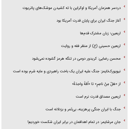
دردسر همزمان آمریکا و اوکراین با ته کشیدن موشک‌های پاتریوت
آغاز جنگ ایران برای پایان قدرت آمریکا بود
اربعین؛ زبان مشترک قدم‌ها
اربعین حسینی (ع) از منظر فقه و روایت
محسن رضایی: کریدور دومی در تنگه هرمز گشوده نمی‌شود
نیویورک‌تایمز: جنگ علیه ایران یک باخت راهبردی و مایه شرم بوده است
از «هَلْ مِنْ ناصِرٍ» تا «اُمَّةً واحِدَةً»
اربعین مصداق قدرت نرم است
جنگ با ایران جنگی پرهزینه، بی‌ثمر و بزدلانه است
جان مرشایمر: در تمام اهدافمان در برابر ایران شکست خوردیم!