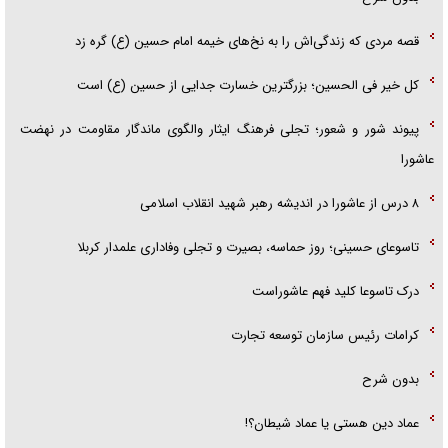
قصه مردی که زندگی‌اش را به نخ‌های خیمه امام حسین (ع) گره زد
کل خیر فی الحسین؛ بزرگترین خسارت جدایی از حسین (ع) است
پیوند شور و شعور؛ تجلی فرهنگ ایثار والگوی ماندگار مقاومت در نهضت
عاشورا
۸ درس از عاشورا در اندیشه رهبر شهید انقلاب اسلامی
تاسوعای حسینی؛ روز حماسه، بصیرت و تجلی وفاداری علمدار کربلا
درک تاسوعا کلید فهم عاشوراست
کرامات رئیس سازمان توسعه تجارت
بدون شرح
عماد دین هستی یا عماد شیطان؟!