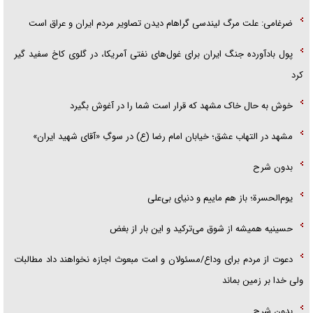
ضرغامی: علت مرگ لیندسی گراهام دیدن تصاویر مردم ایران و عراق است
پول بادآورده جنگ ایران برای غول‌های نفتی آمریکا، در گلوی کاخ سفید گیر
کرد
خوش به حال خاک مشهد که قرار است شما را در آغوش بگیرد
مشهد در التهاب عشق؛ خیابان امام رضا (ع) در سوگِ «آقای شهید ایران»
بدون شرح
یوم‌الحسرة؛ باز هم ماییم و دنیای بی‌علی
حسینیه همیشه از شوق می‌ترکید و این بار از بغض
دعوت از مردم برای وداع/مسئولان و امت مبعوث اجازه نخواهند داد مطالبات
ولی خدا بر زمین بماند
بدون شرح