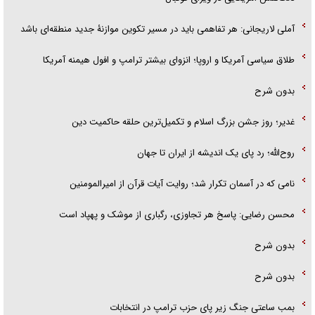
آملی لاریجانی: هر تفاهمی باید در مسیر تکوین موازنۀ جدید منطقه‌ای باشد
طلاق سیاسی آمریکا و اروپا؛ انزوای بیشتر ترامپ و افول هیمنه آمریکا
بدون شرح
غدیر؛ روز جشن بزرگ اسلام و تکمیل‌ترین حلقه حاکمیت دین
روح‌الله؛ رد پای یک اندیشه از ایران تا جهان
نامی که در آسمان تکرار شد؛ روایت آیات قرآن از امیرالمومنین
محسن رضایی: پاسخ هر تجاوزی، رگباری از موشک و پهپاد است
بدون شرح
بدون شرح
بمب ساعتی جنگ زیر پای حزب ترام‍پ در انتخابات