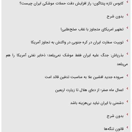
کابوس تازه پنتاگون؛ راز افزایش دقت حملات موشکی ایران چیست؟
بدون شرح
تطهیر امریکای متجاوز با نقاب صلح‌طلبی!
توییت سفارت ایران در کره جنوبی در واکنش به تجاوز آمریکا
بذرپاش: ‏جنگ علیه ایران فقط موشک نمی‌بلعد؛ ذخایر نفتی آمریکا را هم
می‌بلعد
سروده جدید افشین علا به مناسبت تدفین قائد امت
اعمال ماه صفر؛ از دعای هلال تا زیارت اربعین
دشمنی با ایران نباید بی‌هزینه باشد
بدون شرح
قانون تنگه‌ها