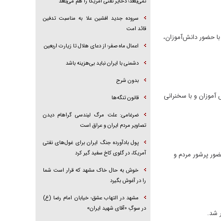
نمی‌بلعد؛ ذخایر نفتی آمریکا را هم می‌بلعد
سروده جدید افشین علا به مناسبت تدفین
قائد امت
ی یوم الله ۱۳ آبان «روز ملی مبارزه با استکبار جهانی» با شعار «آمریکا محور شرارت در جهان»، صبح یکشنبه (۱۳آبان ۱۴۰۳) با حضور دانش‌آموزان،
اعمال ماه صفر؛ از دعای هلال تا زیارت اربعین
دشمنی با ایران نباید بی‌هزینه باشد
بدون شرح
 دانش آموزان و با سخنرانی
قانون تنگه‌ها
ضرغامی: علت مرگ لیندسی گراهام دیدن
تصاویر مردم ایران و عراق است
پول بادآورده جنگ ایران برای غول‌های نفتی
آمریکا، در گلوی کاخ سفید گیر کرد
 عید سعید غدیر خم از چهارراه ولیعصر تا چهار راه پارک وی تهران بعدازظهر دوشنبه ۲۷ تیر ۱۴۰۱ با حضور پرشور مردم و
خوش به حال خاک مشهد که قرار است شما
را در آغوش بگیرد
مشهد در التهاب عشق؛ خیابان امام رضا (ع)
در سوگِ «آقای شهید ایران»