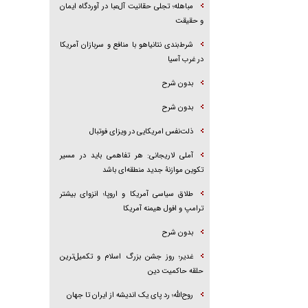
مباهله؛ تجلی حقانیت آل‌عبا در آوردگاه ایمان
و حقیقت
شرط‌بندی نتانیاهو با منافع و سربازان آمریکا
در غرب آسیا
بدون شرح
بدون شرح
ذلت‌نفس امریکایی در ویزای فوتبال
آملی لاریجانی: هر تفاهمی باید در مسیر
تکوین موازنۀ جدید منطقه‌ای باشد
طلاق سیاسی آمریکا و اروپا؛ انزوای بیشتر
ترامپ و افول هیمنه آمریکا
بدون شرح
غدیر؛ روز جشن بزرگ اسلام و تکمیل‌ترین
حلقه حاکمیت دین
روح‌الله؛ رد پای یک اندیشه از ایران تا جهان