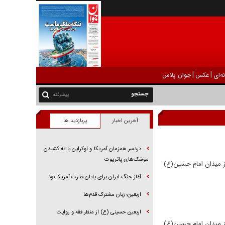
|
|
ه‌ای
عکس
جوان پلاس
پیشرفته
آخرین اخبار
پربازدید ها
دردسر همزمان آمریکا و اوکراین با ته کشیدن
موشک‌های پاتریوت
ز میدان امام حسین(ع)
آغاز جنگ ایران برای پایان قدرت آمریکا بود
اربعین؛ زبان مشترک قدم‌ها
اربعین حسینی (ع) از منظر فقه و روایت
ز میدان امام حسین(ع)