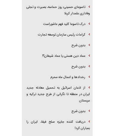
تاسوعای حسینی؛ روز حماسه، بصیرت و تجلی
وفاداری علمدار کربلا
درک تاسوعا کلید فهم عاشوراست
کرامات رئیس سازمان توسعه تجارت
بدون شرح
عماد دین هستی یا عماد شیطان؟!
بدون شرح
رخداد‌ها و اعمال ماه محرم
از اذعان اسرائیل به تحمیل معادله جدید
ایران در منطقه تا نگرانی از طرح جدید ترکیه و
عربستان
بدون شرح
دریافت کننده جایزه صلح فیفا، ایران را
بمباران کرد!