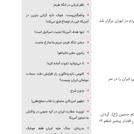
نظم ایرانی در تنگه هرمز
واشنگتن‌پست: شوک تازه گرانی بنزین در
آمریکا؛ این بار اوضاع فرق می‌کند!
تنها هدف آمریکا امنیت اسرائیل است!
مخبر: تنگه هرمز حریم بلامنازع ماست
پادوی حقیر نتانیاهو!
تا می‌توانید تابوت آماده کنید!
کابوس تازه پنتاگون؛ راز افزایش دقت حملات
 ایران را در سر
موشکی ایران چیست؟
بدون شرح
تطهیر امریکای متجاوز با نقاب صلح‌طلبی!
توییت سفارت ایران در کره جنوبی در واکنش
ن‌های امام حسین (ع)، گردان
به تجاوز آمریکا
بیت‌المقدس، گردان امام علی (ع) و همچنین گردان‌های فاتحین به همت سپاه محمد رسول‌الله(ص)‌ تهران بزرگ و در قالب رزمایش اقتدار پیامبر اعظم ۱۹
بذرپاش: ‏جنگ علیه ایران فقط موشک