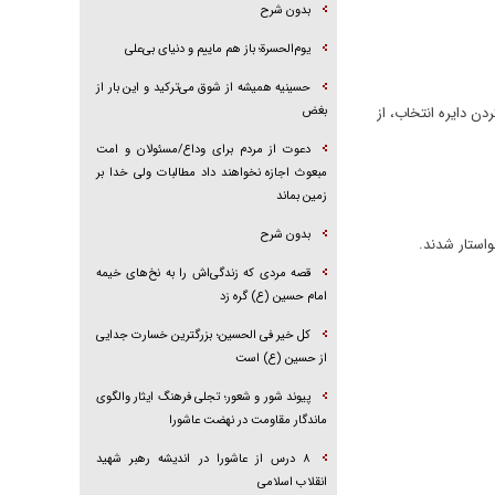
بدون شرح
یوم‌الحسرة؛ باز هم ماییم و دنیای بی‌علی
حسینیه همیشه از شوق می‌ترکید و این بار از
دن دايره انتخاب، از
بغض
دعوت از مردم برای وداع/مسئولان و امت
مبعوث اجازه نخواهند داد مطالبات ولی خدا بر
زمین بماند
بدون شرح
خواستار شدند.
قصه مردی که زندگی‌اش را به نخ‌های خیمه
امام حسین (ع) گره زد
کل خیر فی الحسین؛ بزرگترین خسارت جدایی
از حسین (ع) است
پیوند شور و شعور؛ تجلی فرهنگ ایثار والگوی
ماندگار مقاومت در نهضت عاشورا
۸ درس از عاشورا در اندیشه رهبر شهید
انقلاب اسلامی