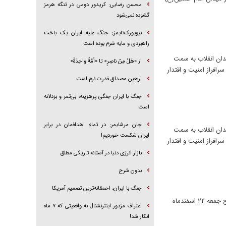
محسن رضایی: کریدور دومی در تنگه هرمز
گشوده نمی‌شود
نیویورک‌تایمز: جنگ علیه ایران یک باخت
راهبردی و مایه شرم بوده است
دار علیرضا تنگسیری، همزمان با گرامیداشت روز جمهوری اسلامی، چهارشنبه ۱۲ فروردین ۱۴۰۵ از میدان انقلاب به سمت
از «هَلْ مِنْ ناصِرٍ» تا «اُمَّةً واحِدَةً»
افراز امنیت و اقتدار
اربعین مصداق قدرت نرم است
جنگ با ایران جنگی پرهزینه، بی‌ثمر و بزدلانه
است
جان مرشایمر: در تمام اهدافمان در برابر
دار علیرضا تنگسیری، همزمان با گرامیداشت روز جمهوری اسلامی، چهارشنبه ۱۲ فروردین ۱۴۰۵ از میدان انقلاب به سمت
ایران شکست خوردیم!
افراز امنیت و اقتدار
بازار انرژی دنیا در آستانه تاریکی مطلق
بدون شرح
جنگ با ایران، احمقانه‌ترین تصمیم آمریکا
راهپیمایی روز جهانی قدس همزمان با جنایات دشمن آمریکایی و صهیونیستی در ایران و پایتخت با حضور اقشار مختلف مردم صبح جمعه ۲۲ اسفندماه
اعتراف مزدور اینترنشنال به واقعیتی که ۷ ماه
انکار شد!