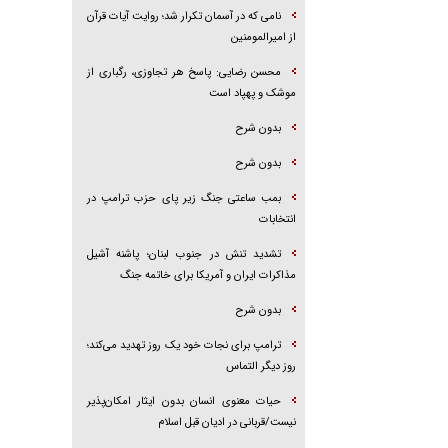
نامی که در آسمان تکرار شد؛ روایت آیات قرآن
از امیرالمومنین
محسن رضایی: پاسخ هر تجاوزی، رگباری از
موشک و پهپاد است
بدون شرح
بدون شرح
بمب ساعتی جنگ زیر پای حزب ترام‍پ در
انتخابات
تشدید تنش در جنوب لبنان؛ پاشنه آشیل
مذاکرات ایران و آمریکا برای خاتمه جنگ
بدون شرح
ترامپ برای نجات خود یک روز تهدید می‌کند؛
روز دیگر التماس
حیات معنوی انسان بدون ایثار امکان‌پذیر
نیست/قربانی در ادیان قبل اسلام