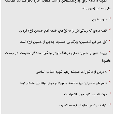
دعوت از مردم برای وداع/مسئولان و امت مبعوث اجازه نخواهند داد مطالبات
ولی خدا بر زمین بماند
بدون شرح
قصه مردی که زندگی‌اش را به نخ‌های خیمه امام حسین (ع) گره زد
کل خیر فی الحسین؛ بزرگترین خسارت جدایی از حسین (ع) است
پیوند شور و شعور؛ تجلی فرهنگ ایثار والگوی ماندگار مقاومت در نهضت
عاشورا
۸ درس از عاشورا در اندیشه رهبر شهید انقلاب اسلامی
تاسوعای حسینی؛ روز حماسه، بصیرت و تجلی وفاداری علمدار کربلا
درک تاسوعا کلید فهم عاشوراست
کرامات رئیس سازمان توسعه تجارت