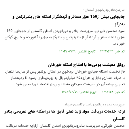
سازمان بنادر ودریانوردی گلستان :
جابجایی بیش از169 هزار مسافر و گردشگر از اسکله های بندرترکمن و
بندرگز
سید محسن طیرانی،سرپرست بنادر و دریانوردی استان گلستان از جابجایی 169
هزارو 870مسافر و گردشگر از بندرترکمن و بندرگز به جزیره آشوراده و خلیج گرگان
خبر داد.
کد خبر: ۱۳۲۴۵۳۴ تاریخ انتشار : ۱۴۰۴/۰۷/۲۹
رونق معیشت بومی‌ها با افتتاح اسکله خورخان
فاز نخست اسکله صیادی خورخان بردخون در استان بوشهر پس از سال‌ها انتظار،
با صرف اعتباری بالغ بر هزارو۴۵۰ میلیاردریال به بهره‌برداری رسید تا زمینه‌ساز
تحولی چشمگیر در معیشت صیادان منطقه و رونق اقتصاد دریا محور شود
کد خبر: ۱۲۹۴۱۲۸ تاریخ انتشار : ۱۴۰۴/۰۲/۰۹
سرپرست بنادر و دریانوردی استان گلستان خبرداد:
ارائه خدمات دریافت مواد زاید نفتی قایق ها در اسکله های تفریحی بنادر
گلستان
محسن طیرانی، سرپرست بنادرودریانوردی استان گلستان ازارایه خدمات دریاقت