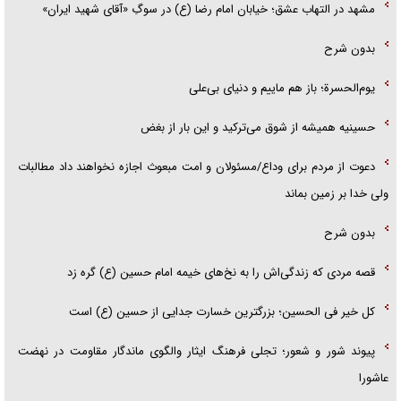
مشهد در التهاب عشق؛ خیابان امام رضا (ع) در سوگِ «آقای شهید ایران»
بدون شرح
یوم‌الحسرة؛ باز هم ماییم و دنیای بی‌علی
حسینیه همیشه از شوق می‌ترکید و این بار از بغض
دعوت از مردم برای وداع/مسئولان و امت مبعوث اجازه نخواهند داد مطالبات
ولی خدا بر زمین بماند
بدون شرح
قصه مردی که زندگی‌اش را به نخ‌های خیمه امام حسین (ع) گره زد
کل خیر فی الحسین؛ بزرگترین خسارت جدایی از حسین (ع) است
پیوند شور و شعور؛ تجلی فرهنگ ایثار والگوی ماندگار مقاومت در نهضت
عاشورا