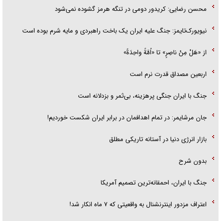
محسن رضایی: کریدور دومی در تنگه هرمز گشوده نمی‌شود
نیویورک‌تایمز: جنگ علیه ایران یک باخت راهبردی و مایه شرم بوده است
از «هَلْ مِنْ ناصِرٍ» تا «اُمَّةً واحِدَةً»
اربعین مصداق قدرت نرم است
جنگ با ایران جنگی پرهزینه، بی‌ثمر و بزدلانه است
جان مرشایمر: در تمام اهدافمان در برابر ایران شکست خوردیم!
بازار انرژی دنیا در آستانه تاریکی مطلق
بدون شرح
جنگ با ایران، احمقانه‌ترین تصمیم آمریکا
اعتراف مزدور اینترنشنال به واقعیتی که ۷ ماه انکار شد!