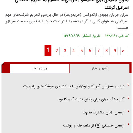
بحران جدیدی برای نتانیاهو / حریدی‌ها تصمیم به تحریم اقتصادی
اسرائیل گرفتند
سران جریان یهودی ارتدوکس (حریدی‌ها) در حال بررسی تحریم شرکت‌های مهم
اسرائیلی به عنوان گامی دیگر در تشدید اعتراضات خود علیه قانون خدمت سربازی
هستند.
کد خبر: ۱۳۲۸۱۸۰ تاریخ انتشار : ۱۴۰۴/۰۸/۱۹
1
2
3
4
5
6
7
8
9
>
آخرین اخبار
پربازدید ها
دردسر همزمان آمریکا و اوکراین با ته کشیدن موشک‌های پاتریوت
آغاز جنگ ایران برای پایان قدرت آمریکا بود
اربعین؛ زبان مشترک قدم‌ها
اربعین حسینی (ع) از منظر فقه و روایت