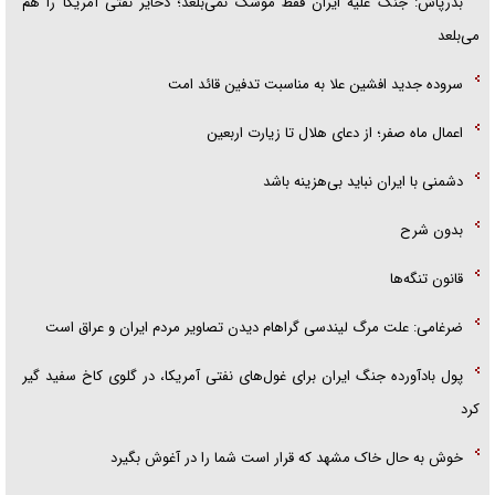
بذرپاش: ‏جنگ علیه ایران فقط موشک نمی‌بلعد؛ ذخایر نفتی آمریکا را هم
می‌بلعد
سروده جدید افشین علا به مناسبت تدفین قائد امت
اعمال ماه صفر؛ از دعای هلال تا زیارت اربعین
دشمنی با ایران نباید بی‌هزینه باشد
بدون شرح
قانون تنگه‌ها
ضرغامی: علت مرگ لیندسی گراهام دیدن تصاویر مردم ایران و عراق است
پول بادآورده جنگ ایران برای غول‌های نفتی آمریکا، در گلوی کاخ سفید گیر
کرد
خوش به حال خاک مشهد که قرار است شما را در آغوش بگیرد