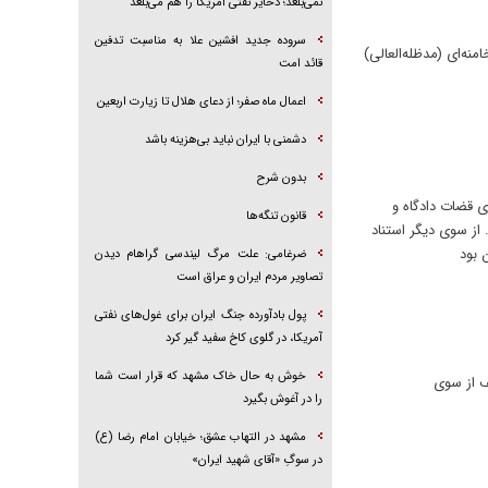
نمی‌بلعد؛ ذخایر نفتی آمریکا را هم می‌بلعد
سروده جدید افشین علا به مناسبت تدفین
نه‌ای (مدظله‌العالی)
قائد امت
اعمال ماه صفر؛ از دعای هلال تا زیارت اربعین
دشمنی با ایران نباید بی‌هزینه باشد
بدون شرح
ای قضات دادگاه و
قانون تنگه‌ها
 از سوی دیگر استناد
 بود
ضرغامی: علت مرگ لیندسی گراهام دیدن
تصاویر مردم ایران و عراق است
پول بادآورده جنگ ایران برای غول‌های نفتی
آمریکا، در گلوی کاخ سفید گیر کرد
خوش به حال خاک مشهد که قرار است شما
ف از سوی
را در آغوش بگیرد
مشهد در التهاب عشق؛ خیابان امام رضا (ع)
در سوگِ «آقای شهید ایران»