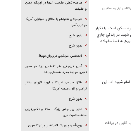
مباهله؛ تجلی حقانیت آل‌عبا در آوردگاه ایمان
کارشناس دینی و سخنران
و حقیقت
شرط‌بندی نتانیاهو با منافع و سربازان آمریکا
در غرب آسیا
ره ممكن است. با تكرار
 شهيد در زندگي جاري
بدون شرح
يج نه فقط خانواده،
بدون شرح
ذلت‌نفس امریکایی در ویزای فوتبال
آملی لاریجانی: هر تفاهمی باید در مسیر
تکوین موازنۀ جدید منطقه‌ای باشد
مام شهید اما، این
طلاق سیاسی آمریکا و اروپا؛ انزوای بیشتر
ترامپ و افول هیمنه آمریکا
بدون شرح
غدیر؛ روز جشن بزرگ اسلام و تکمیل‌ترین
حلقه حاکمیت دین
اللهی در بیانات
روح‌الله؛ رد پای یک اندیشه از ایران تا جهان