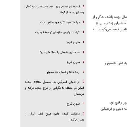
تاسوعای حسینی؛ روز حماسه، بصیرت و تجلی
وفاداری علمدار کربلا
ال بوده باشد، حاکی از
نظامیان زندانی رواج
درک تاسوعا کلید فهم عاشوراست
چار فاسد می‌گردید...»
کرامات رئیس سازمان توسعه تجارت
بدون شرح
عماد دین هستی یا عماد شیطان؟!
سید علی حسینی
بدون شرح
رخداد‌ها و اعمال ماه محرم
از اذعان اسرائیل به تحمیل معادله جدید
ایران در منطقه تا نگرانی از طرح جدید ترکیه و
عربستان
 والای او،
بدون شرح
یت دینی و فرهنگی
دریافت کننده جایزه صلح فیفا، ایران را
بمباران کرد!