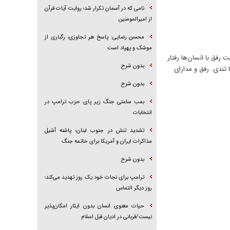
نامی که در آسمان تکرار شد؛ روایت آیات قرآن
از امیرالمومنین
محسن رضایی: پاسخ هر تجاوزی، رگباری از
موشک و پهپاد است
 رفق با انسان‌ها رفتار
بدون شرح
 تندی. رفق و مدارای
بدون شرح
بمب ساعتی جنگ زیر پای حزب ترام‍پ در
انتخابات
تشدید تنش در جنوب لبنان؛ پاشنه آشیل
مذاکرات ایران و آمریکا برای خاتمه جنگ
بدون شرح
ترامپ برای نجات خود یک روز تهدید می‌کند؛
روز دیگر التماس
حیات معنوی انسان بدون ایثار امکان‌پذیر
نیست/قربانی در ادیان قبل اسلام