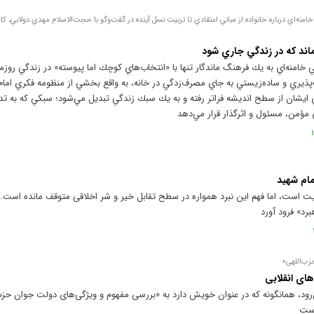
امنه‌اي درباره خانواده از مباني اعتقادي تا تربيت نسل آينده در گفت‌وگو با حجت‌الاسلام مهدي دولابي، 
ماند كه در زندگي جاري شود
 خامنه‌اي به يك فرهنگ ماندگار تنها با «انتخاب‌هاي كوچك اما پيوسته» در زندگي روزم
ذيري و ساده‌زيستي به جاي مصرف‌زدگي در خانه، به واقع بخشي از منظومه فكري امام
يشان از سطح انديشه فراتر رفته و به يك سبك زندگي تبديل مي‌شود؛ سبكي كه به تدر
ي مؤمن، مسئول و اثرگذار قرار مي‌دهد
مام شهید
یت است، اما فهم این نبرد همواره در سطح تقابل خیر و شر اخلاقی متوقف مانده است. ا
برد» فرود آورد
زب‌اللهی»
ای انقلابی
ود، همانگونه که در عنوان خویش دارد به «بررسی مفهوم و ویژگی‌های دولت جوان حزب 
است