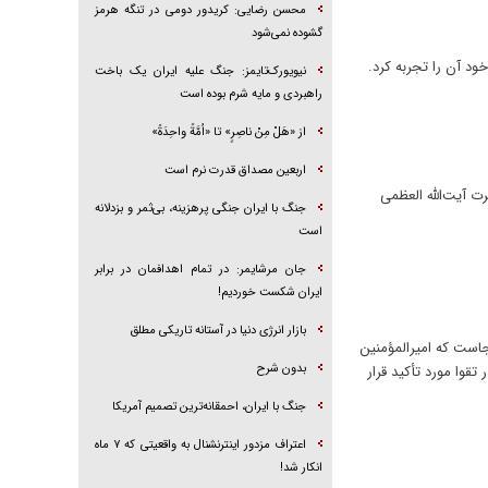
محسن رضایی: کریدور دومی در تنگه هرمز
گشوده نمی‌شود
ود آن را تجربه کرد.
نیویورک‌تایمز: جنگ علیه ایران یک باخت
راهبردی و مایه شرم بوده است
از «هَلْ مِنْ ناصِرٍ» تا «اُمَّةً واحِدَةً»
اربعین مصداق قدرت نرم است
ت آیت‌الله العظمی
جنگ با ایران جنگی پرهزینه، بی‌ثمر و بزدلانه
است
جان مرشایمر: در تمام اهدافمان در برابر
ایران شکست خوردیم!
بازار انرژی دنیا در آستانه تاریکی مطلق
جاست که امیرالمؤمنین
بدون شرح
تقوا مورد تأکید قرار
جنگ با ایران، احمقانه‌ترین تصمیم آمریکا
اعتراف مزدور اینترنشنال به واقعیتی که ۷ ماه
انکار شد!