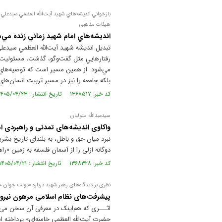
بازخواني انديشه‌هاي شهيد آيت‌الله العظمي سيدعلي خ
هیئات مذهبی
انديشه‌هاي امام شهيد زماني زنده مي‌
تبديل انديشه شهيد آيت‌الله العظمي سيدعلي
رفتارهايي مثل گفت‌وگو، گذشت، مسئوليت‌پ
مي‌شود. از همين مسير است كه توصيه‌هاي ا
بلكه جامعه را نيز در مسير تربيت انسان‌ها
کد خبر: ۱۳۶۸۵۱۷ تاریخ انتشار : ۱۴۰۵/۰۴/۲۳
سیدعبدالله متولیان
واکاوی اندیشه‌های تمدنی و راهبردی ا
نبرد میان حق و باطل، به بلندای تاریخ بشر
دوگانه ازلی را از آسمان فلسفه به زمین «راه
کد خبر: ۱۳۶۸۳۲۸ تاریخ انتشار : ۱۴۰۵/۰۴/۲۱
نظری بر دیدگاه‌های رهبر شهید درباره «دولت جوان ح
پیشرفت‌های نظام اسلامی مرهون نیرو‌ه
اثـــری که هم‌اینک در معرفی آن سخن می‌ر
حضرت آیت‌الله العظمی خامنه‌ای» پرداخته 