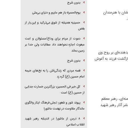
بدون شرح
شان با هنرمندان
یوم‌الحسرة؛ باز هم ماییم و دنیای بی‌علی
.
حسینیه همیشه از شوق می‌ترکید و این بار از
بغض
دعوت از مردم برای وداع/مسئولان و امت
مبعوث اجازه نخواهند داد مطالبات ولی خدا بر
زمین بماند
دهنده‌ای بر روح وی
ازگشت فرزند به آغوش
بدون شرح
قصه مردی که زندگی‌اش را به نخ‌های خیمه
امام حسین (ع) گره زد
کل خیر فی الحسین؛ بزرگترین خسارت جدایی
از حسین (ع) است
نه‌ای، رهبر معظم
پیوند شور و شعور؛ تجلی فرهنگ ایثار والگوی
سوی دفتر حفظ و نشر آثار رهبر شهید
ماندگار مقاومت در نهضت عاشورا
۸ درس از عاشورا در اندیشه رهبر شهید
انقلاب اسلامی