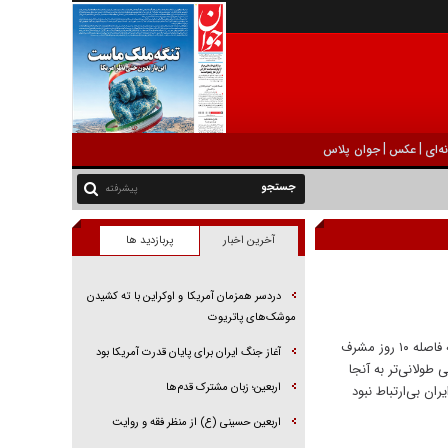
|
|
ه‌ای
عکس
جوان پلاس
پیشرفته
آخرین اخبار
پربازدید ها
دردسر همزمان آمریکا و اوکراین با ته کشیدن
موشک‌های پاتریوت
رهبر شهید، سالی چند بار در مسجد مقدس جمکران حضور می‌یافتند و این امر، زمانبندی مشخصی نیز نداشت! گاهی ممکن بود به فاصله ۱۰ روز مشرف
آغاز جنگ ایران برای پایان قدرت آمریکا بود
طولانی‌تر به آنجا
اربعین؛ زبان مشترک قدم‌ها
ان بی‌ارتباط نبود
اربعین حسینی (ع) از منظر فقه و روایت