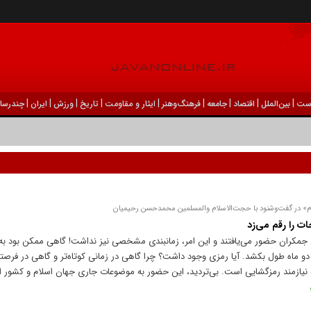
|
|
|
|
|
|
|
|
|
ست
بين‌الملل
اقتصاد
جامعه
فرهنگ‌و‌هنر
ایثار و مقاومت
تاریخ
ورزش
ايران
چندرسان
م» در گفت‌و‌شنود با حجت‌الاسلام والمسلمین محمدحسن رحیمیان
ات را رقم می‌زد
 ماه طول بکشد. آیا رمزی وجود داشت؟ چرا گاهی در زمانی کوتاه‌تر و گاهی در فرصتی 
که نیازمند رمزگشایی است. بی‌تردید، این حضور به موضوعات جاری جهان اسلام و کشور ایر