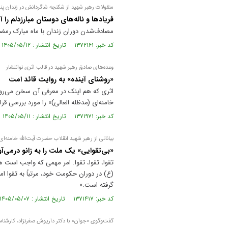
منقولات رهبر شهید از شکنجه شاگردانش در زندان پنج
فریاد‌ها و ناله‌های دوستان مبارزدلم را
مصادف‌شدن دوران زندان با ماه مبارک رمضان
کد خبر: ۱۳۷۲۱۶۱ تاریخ انتشار : ۱۴۰۵/۰۵/۱۲
وعده‌های صادق رهبر شهید در قالب اثری نوانتشار
«روشنای آینده» به روایت قائد امت
اثری که هم اینک در معرفی آن سخن می‌رود،
خامنه‌ای (مدظله العالی)» را مورد بررسی قر
کد خبر: ۱۳۷۱۹۷۱ تاریخ انتشار : ۱۴۰۵/۰۵/۱۱
بیاناتی از رهبر شهید انقلاب حضرت آیت‌الله خامنه‌ا
«بی‌تقوایی» یک ملت را به زانو درمى‌آو
تقوا، تقوا، تقوا. امر مهمی که واجب است 
(ع) در دوران حکومت خود، مرتباً به تقوا امر
گرفته است.»
کد خبر: ۱۳۷۱۴۱۷ تاریخ انتشار : ۱۴۰۵/۰۵/۰۷
گفت‌وگوی «جوان» با دکتر داریوش صفرنژاد، کارشناس