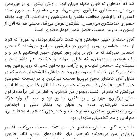
شد که آدم‌هایی که خیلی همراه جریان نبودن، وقتی ایشون رو در غیررسمی
می‌دیدن، یه مقداری نظرشون عوض می‌شد و من حاضرم قسم بخورم عمده
کسانی که با ایشون مخالفت داشتن یا محبتشون رو نداشتن، اگر چند دقیقه
حضوری خدمتشون می‌رسیدن، نظرشون عوض می‌شد. محبتی هم که الان از
ایشون در دل من هست، حاصل همین دیدار حضوری است.
آقای خامنه‌ای خیلی خواستنی و به شدت تأثیرگذار بودند، به طوری که افراد
از شدت خواستنی بودن ایشون در برابرشون متواضع می‌شدند گاه حتی
احساس نمی‌شد که ما الان در برابر رهبر شیعیان جهان ایستادیم یا در برابر
یک همچین سیدباوقاری که خیلی صولت و حشمت هم داشتن، چون
همیشه یک احساس امنیت و روان‌آرامی رو به اون کسی که روبه‌روشون بود،
منتقل می‌کردن. نمونه این موضوع رو در دیدار‌های دانشجویان دیدیم که در
مقابل آقای خامنه‌ای بسیار بی‌پروا صحبت می‌کردن. یا در جلسات خصوصی
حتی گاهی رفتار‌های غیرمحترمانه هم می‌شد، اما آقای خامنه‌ای به اطرافیان
می‌گفتن که متعرض نشید، مهمون من هستن. به نظر من این برآمده از اون
منش بزرگواری، مهربانی و روشنفکری ایشون بود و شاید اگر وارد جرگه
سیاست نمی‌شدن، مردم به عنوان یه متفکر دینی و اجتماعی
می‌پرستیدنشون، متفکری بسیار جذاب و چندوجهی که هم به لحاظ علمی،
هم ادبی و هم شخصیتی ستودنی بود.
ما درباره آقای سیدعلی خامنه‌ای در سال ۱۴۰۵ صحبت نمی‌کنیم، آقا در
روزگاری رمان می‌خونده که حتی برای خانواده‌های عادی، کتاب خارجی