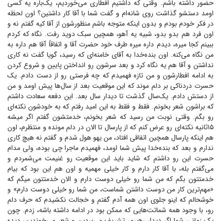
حضور داشته باشم. وقتی که داشتیم افطاری می‌خوردیم، یک‌باره یه کسی
اومد دستشو گذاشت روی شانه‌ام و گفت شما با آقا کار داشتین؟ اون لحظه
در فکر خودم بودم و بدون اینکه متوجه باشم منظورشون از آقا کیه گفتم نه و
اون فرد هم بدو بدو، شبیه یه آهو، همچین سبک دوید رفت. نگاه که کردم
ببینم کجا میره، دیدم داره میره طرف خود حضرت آقا و اتفاقاً آقا هم داره به
من نگاه می‌کنه. اون بنده‌خدا به آقای خامنه‌ای که رسید، گویا گفت نه کاری
نداشتن و آقا هم یه نگاه کرد و بعد سرشون رو انداختن پایین و شروع کردن
به ادامه افطارشون و من تازه فهمیدم که چه فرصتی رو از دست دادم. یک
حسرت دردناکی بر دلم موند که این موقعیت بعد از سال‌ها پیش اومد و من
از دستش دادم. یک‌سال گذشت تا دیدار سال بعد. این دفعه سعادت داشتم
که براشون شعر بخونم. فقط و فقط به این امید رفتم که به خودشون نکته‌ای
رو بگم. وقتی نوبت من رسید که شعر بخونم، خدمتشون گفتم اگر میشه
۱۵ثانیه نکته‌ای رو عرض کنم که از پارسال تا الان در دلم مونده و منتظرم، اون
هم اینکه پارسال همچین اتفاقی افتاد، من یهو هول شدم و گفتم نه هیچ کاری
ندارم و بعد که بنده‌خدا پیش شما اومد، فهمیدم ماجرا چی بوده، ولی مدام
حسرت این رو داشتم که شاید باید این موقعیت رو غنیمت می‌شمردم و
می‌گفتم بله، با آقا کار دارم و کار خیلی مهمیه و اون هم این بود که بیام
خدمتتون بگم که من شما رو خیلی دوست دارم و الان خدمتتون میگم که
«مهم‌ترین کار من دوست داشتن شماست، من شما رو خیلی دوست دارم» و
خوشحالم که اینو جلوی اون همه آدم گفتم و خجالت نکشیدم که حرف دلم
رو، با وجود همه شماتت‌هایی که ممکن بود در ادامه داشته باشه، زدم. چون
یک زمانی شما اگر دیدار رهبری تشریف می‌بردین و شعر می‌خوندین، دیده