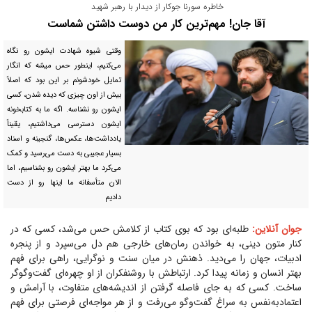
خاطره سورنا جوکار از دیدار با رهبر شهید
آقا جان! مهم‌ترین کار من دوست داشتن شماست
وقتی شیوه شهادت ایشون رو نگاه
می‌کنیم، اینطور حس میشه که انگار
تمایل خودشونم بر این بود که اصلاً
بیش از اون چیزی که دیده شدن، کسی
ایشون رو نشناسه. اگه ما به کتابخونه
ایشون دسترسی می‌داشتیم، یقیناً
یادداشت‌ها، عکس‌ها، گنجینه و اسناد
بسیار عجیبی به دست می‌رسید و کمک
می‌کرد ما بهتر ایشون رو بشناسیم، اما
الان متأسفانه ما اینها رو از دست
دادیم
جوان آنلاین:
طلبه‌ای بود که بوی کتاب از کلامش حس می‌شد، کسی که در
کنار متون دینی، به خواندن رمان‌های خارجی هم دل می‌سپرد و از پنجره
ادبیات، جهان را می‌دید. ذهنش در میان سنت و نوگرایی، راهی برای فهم
بهتر انسان و زمانه پیدا کرد. ارتباطش با روشنفکران از او چهره‌ای گفت‌وگوگر
ساخت. کسی که به جای فاصله گرفتن از اندیشه‌های متفاوت، با آرامش و
اعتمادبه‌نفس به سراغ گفت‌و‌گو می‌رفت و از هر مواجه‌ای فرصتی برای فهم