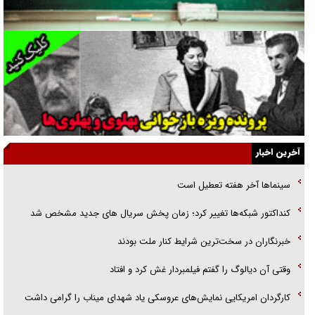
گفت‌وگو با همسر یکی از شهدای جنگ رمضان/ پیکر بی‌سر شهید را از
انگشت‌های پا شناسایی کردیم
نسلی که آنلاین الگو می‌گیرد
گفت‌وگو با آیت‌الله جاودان/ جفای مخالفان مکانت معنوی رهبر شهید را
ارتقا می‌داد
آخرین اخبار
راننده مست به قانون می‌خندد
سینماها آخر هفته تعطیل است
همه آقای دوربینی شده‌ایم!
کنداکتور شبکه‌ها تغییر کرد؛ زمان پخش سریال های جدید مشخص شد
قصه ناتمام سرویس مدارس
خبرنگاران در سخت‌ترین شرایط کنار ملت بودند
آیا مقاومت فلسطین خلع‌سلاح می‌شود؟
وقتی آن دیالوگ را گفتم فیلمبردار غش کرد و افتاد
کارگردان امریکایی نمایش‌های عروسکی یاد شهدای میناب را گرامی داشت