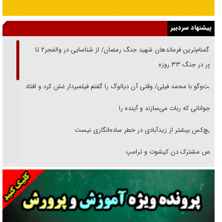
پیشنهاد سردبیر
از گمنام‌ترین فرماندهان شهید جنگ رمضان/ از شناسایی در والفجر۲ تا
حضور در جنگ ۳۳ روزه
گفت‌وگو با محمد فیلی/ وقتی آن دیالوگ را گفتم فیلمبردار غش کرد و افتاد
نوجوانانی که ربات می‌سازند و آینده را
هیچ‌کس بیشتر از زیدآبادی در خطر ساده‌انگاری نیست
رقص مشترک دن کیشوت و ترامپ
دنده دولت به واگذاری مسئله‌دار ایران‌خودرو/ خصوصی‌سازی یا انحصار؟
غریزه‌ی بقا و آقای باقی و رفقا
جراحی‌های زیبایی با مدرک فوق‌دیپلم! + گفت‌وگو با متهم