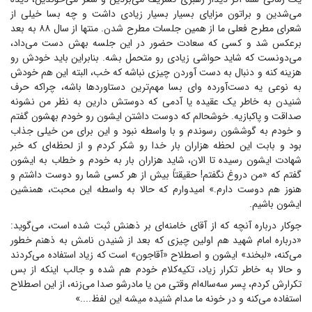
می‌شدین و براتون مزایای بسیار بسیار زیادی داشت و چه بسا خیلی از
شعرای مطرح فعلی ما از همین جلسات مطرح شدن. منتها از سال ۸۸ به بعد
برعکس شد و کسی که سعادت حضور در این جلسه بهش دست می‌داد،
می‌دونست که شاید حواشی زیادی رو متحمل بشه. بنابراین باید خودش رو
هزینه کنه و دنبال به دست آوردن چیزی نباشه که خب، البته این هم خودش
به نوعی یه دست‌آورده و‌ای بسا مهم‌ترین دستاورد‌ها باشه، چراکه حرف
شنیدن به خاطر یک عقیده یا آدمی که دوستش دارین به نظر من نشونه
صداقت و پاکبازیه. خوشحالم که دوست داشتن ایشون رو خودم بهشون گفتم
و خودم به گوششون رسوندم و با واسطه نبود و این برای من خیلی جذاب
بود و بابت این لحظه هزاران بار خدا رو شکر کردم و از لحظه‌ای که خبر
شهادت ایشون رسیده تا الان، شاید هزاران بار به خودم و خطاب به ایشون
گفتم که «من دروغ نگفتم! حقیقتاً بیش از هر کسی شما رو دوست داشتم و
هنوز هم دوست دارم.» امیدوارم که حالا به واسطه این محبت، همنشین
ایشون باشیم.
جوکار درباره آنچه که از آقای خامنه‌ای بر ذهنش ثبت شده است، می‌گوید:
«درباره امام شهید هم اولین چیزی که بعد از شنیدن نامش به ذهنم خطور
می‌کنه، «لبخند» ایشون و اصطلاح «آقاجون» است که زیاد استفاده می‌کردند
و حالا به خاطر تکرار زیاد، تکیه‌کلام خودم هم شده و جالب اینکه از بس
تکرارش کردم، پسر سه‌ساله‌ام وقتی من یا مادرشو صدا می‌زنه، از این اصطلاح
استفاده می‌کنه و در خونه ما مدام شنیده میشه این لفظ....»