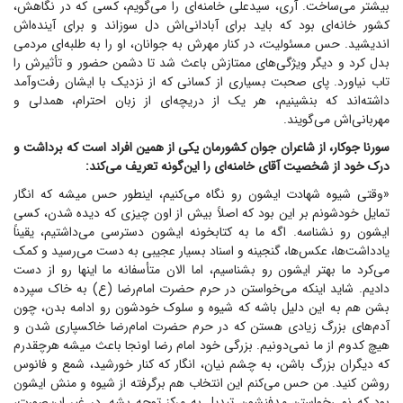
بیشتر می‌ساخت. آری، سیدعلی خامنه‌ای را می‌گویم، کسی که در نگاهش،
کشور خانه‌ای بود که باید برای آبادانی‌اش دل سوزاند و برای آینده‌اش
اندیشید. حس مسئولیت، در کنار مهرش به جوانان، او را به طلبه‌ای مردمی
بدل کرد و دیگر ویژگی‌های ممتازش باعث شد تا دشمن حضور و تأثیرش را
تاب نیاورد. پای صحبت بسیاری از کسانی که از نزدیک با ایشان رفت‌وآمد
داشته‌اند که بنشینیم، هر یک از دریچه‌ای از زبان احترام، همدلی و
مهربانی‌اش می‌گویند.
سورنا جوکار، از شاعران جوان کشورمان یکی از همین افراد است که برداشت و
درک خود از شخصیت آقای خامنه‌ای را این‌گونه تعریف می‌کند:
«وقتی شیوه شهادت ایشون رو نگاه می‌کنیم، اینطور حس میشه که انگار
تمایل خودشونم بر این بود که اصلاً بیش از اون چیزی که دیده شدن، کسی
ایشون رو نشناسه. اگه ما به کتابخونه ایشون دسترسی می‌داشتیم، یقیناً
یادداشت‌ها، عکس‌ها، گنجینه و اسناد بسیار عجیبی به دست می‌رسید و کمک
می‌کرد ما بهتر ایشون رو بشناسیم، اما الان متأسفانه ما اینها رو از دست
دادیم. شاید اینکه می‌خواستن در حرم حضرت امام‌رضا (ع) به خاک سپرده
بشن هم به این دلیل باشه که شیوه و سلوک خودشون رو ادامه بدن، چون
آدم‌های بزرگ زیادی هستن که در حرم حضرت امام‌رضا خاکسپاری شدن و
هیچ کدوم از ما نمی‌دونیم. بزرگی خود امام رضا اونجا باعث میشه هرچقدرم
که دیگران بزرگ باشن، به چشم نیان، انگار که کنار خورشید، شمع و فانوس
روشن کنید. من حس می‌کنم این انتخاب هم برگرفته از شیوه و منش ایشون
بود که نمی‌خواستن مدفنشون تبدیل به مرکز توجه بشه. در غیر این‌صورت،