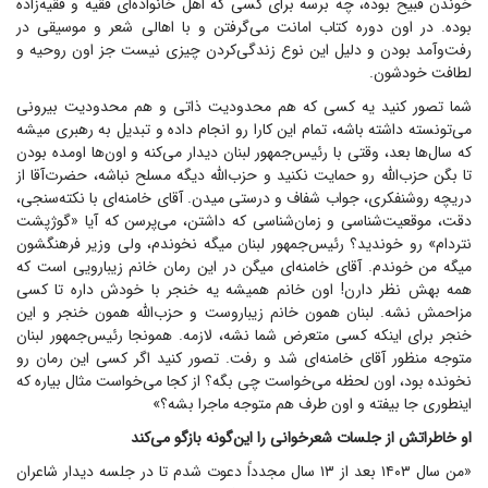
خوندن قبیح بوده، چه برسه برای کسی که اهل خانواده‌ای فقیه و فقیه‌زاده
بوده. در اون دوره کتاب امانت می‌گرفتن و با اهالی شعر و موسیقی در
رفت‌وآمد بودن و دلیل این نوع زندگی‌کردن چیزی نیست جز اون روحیه و
لطافت خودشون.
شما تصور کنید یه کسی که هم محدودیت ذاتی و هم محدودیت بیرونی
می‌تونسته داشته باشه، تمام این کارا رو انجام داده و تبدیل به رهبری میشه
که سال‌ها بعد، وقتی با رئیس‌جمهور لبنان دیدار می‌کنه و اون‌ها اومده بودن
تا بگن حزب‌الله رو حمایت نکنید و حزب‌الله دیگه مسلح نباشه، حضرت‌آقا از
دریچه روشنفکری، جواب شفاف و درستی میدن. آقای خامنه‌ای با نکته‌سنجی،
دقت، موقعیت‌شناسی و زمان‌شناسی که داشتن، می‌پرسن که آیا «گوژپشت
نتردام» رو خوندید؟ رئیس‌جمهور لبنان میگه نخوندم، ولی وزیر فرهنگشون
میگه من خوندم. آقای خامنه‌ای میگن در این رمان خانم زیبارویی است که
همه بهش نظر دارن! اون خانم همیشه یه خنجر با خودش داره تا کسی
مزاحمش نشه. لبنان همون خانم زیباروست و حزب‌الله همون خنجر و این
خنجر برای اینکه کسی متعرض شما نشه، لازمه. همونجا رئیس‌جمهور لبنان
متوجه منظور آقای خامنه‌ای شد و رفت. تصور کنید اگر کسی این رمان رو
نخونده بود، اون لحظه می‌خواست چی بگه؟ از کجا می‌خواست مثال بیاره که
اینطوری جا بیفته و اون طرف هم متوجه ماجرا بشه؟»
او خاطراتش از جلسات شعرخوانی را این‌گونه بازگو می‌کند
«من سال ۱۴۰۳ بعد از ۱۳ سال مجدداً دعوت شدم تا در جلسه دیدار شاعران