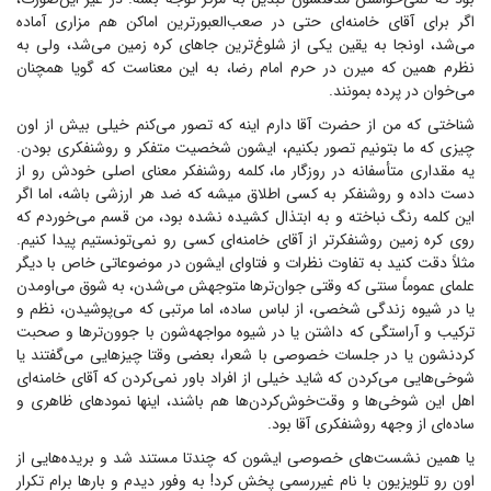
اگر برای آقای خامنه‌ای حتی در صعب‌العبورترین اماکن هم مزاری آماده
می‌شد، اونجا به یقین یکی از شلوغ‌ترین جا‌های کره زمین می‌شد، ولی به
نظرم همین که میرن در حرم امام رضا، به این معناست که گویا همچنان
می‌خوان در پرده بمونند.
شناختی که من از حضرت آقا دارم اینه که تصور می‌کنم خیلی بیش از اون
چیزی که ما بتونیم تصور بکنیم، ایشون شخصیت متفکر و روشنفکری بودن.
یه مقداری متأسفانه در روزگار ما، کلمه روشنفکر معنای اصلی خودش رو از
دست داده و روشنفکر به کسی اطلاق میشه که ضد هر ارزشی باشه، اما اگر
این کلمه رنگ نباخته و به ابتذال کشیده نشده بود، من قسم می‌خوردم که
روی کره زمین روشنفکرتر از آقای خامنه‌ای کسی رو نمی‌تونستیم پیدا کنیم.
مثلاً دقت کنید به تفاوت نظرات و فتاوای ایشون در موضوعاتی خاص با دیگر
علمای عموماً سنتی که وقتی جوان‌تر‌ها متوجهش می‌شدن، به شوق می‌اومدن
یا در شیوه زندگی شخصی، از لباس ساده، اما مرتبی که می‌پوشیدن، نظم و
ترکیب و آراستگی که داشتن یا در شیوه مواجهه‌شون با جوون‌تر‌ها و صحبت
کردنشون یا در جلسات خصوصی با شعرا، بعضی وقتا چیز‌هایی می‌گفتند یا
شوخی‌هایی می‌کردن که شاید خیلی از افراد باور نمی‌کردن که آقای خامنه‌ای
اهل این شوخی‌ها و وقت‌خوش‌کردن‌ها هم باشند، اینها نمود‌های ظاهری و
ساده‌ای از وجهه روشنفکری آقا بود.
یا همین نشست‌های خصوصی ایشون که چندتا مستند شد و بریده‌هایی از
اون رو تلویزیون با نام غیررسمی پخش کرد! به وفور دیدم و بار‌ها برام تکرار