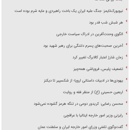
نیویورک‌تایمز: جنگ علیه ایران یک باخت راهبردی و مایه شرم بوده است
هر شبش شب قدر بود
الگوی وحدت‌آفرین در ادراک سیاست خارجی
آخرین صحبت‌های پسرم دلتنگی برای رهبر شهید بود
زمان شارژ اعتبار کالابرگ تغییر کرد
تضعیف پلیس، فروپاشی همه‌چیز
یهودی‌ها در ادبیات داستانی اروپا؛ از شکسپیر تا دیکنز
اربعین حسینی (ع) از منظر فقه و روایت
محسن رضایی: کریدور دومی در تنگه هرمز گشوده نمی‌شود
رایزنی وزیر امور خارجه ایتالیا با عراقچی
گفت‌وگوی تلفنی وزرای امور خارجه ایران و سلطنت عمان