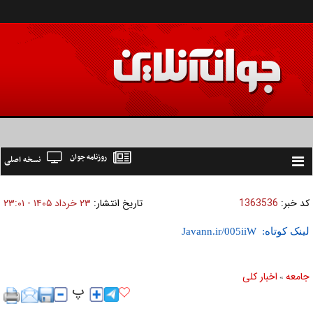
روزنامه جوان
نسخه اصلی
Toggle
navigation
کد خبر:
1363536
تاریخ انتشار:
۲۳ خرداد ۱۴۰۵ - ۲۳:۰۱
لینک کوتاه:
جامعه
اخبار كلی
»