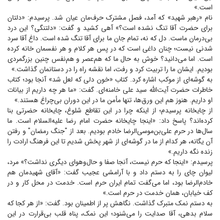
است.»
نام «رهبر شهید» که آمد، فصل مشترک حرف‌مان عیان شد. پرسیدم: «دلتان
برای حضرت آقا تنگ نشده است؟» آهی کشید و گفت: «دلتنگی؟ این درد
بی‌درمان ماست. دل که نه، تمام جان ما برای آقا تنگ شده است. داغ آقا سرد
شدنی نیست؛ چنان داغی است که در پس هر کلام و هر نفسمان خانه کرده
است. اما می‌دانید؟ خوش به حال ما که هم‌عصر و هم‌نفس چنین بزرگمردی
بودیم. ایشان ما را تربیت کرد و رفت، اما نقشه راه را در دستانمان گذاشت.»
به گوشه‌ای از موکب اشاره کرد. کتاب «خون دلی که لعل شد» آنجا بود؛ کتاب
خاطرات حضرت آیت‌الله سید علی خامنه‌ای. گفت: «ما هر چه داریم از بیانات
او داریم. هنوز هم این ورق‌ها، تنها مأمن ما در این دوران بی‌چراغ هستند.»
از چایخانه پرسیدم؛ از اینکه چرا در این تقاطع شلوغ، چایخانه حضرتی بنا
کرده‌اند؟ پاسخ داد: «اینجا چایخانه حضرت امام رضا علیه‌السلام است. ما
سال‌ها در حرم علی‌بن‌موسی‌الرضا خادم بودیم. بعد از "جنگ رمضان" و رفتن
آن یگانه، هر کدام از ما در گوشه‌ای از شهر پخش شدیم تا این فرهنگ ارادت را
زنده نگه داریم.»
پرسیدم: «اینجا که حرم نیست، آنجا صفا و حال‌وهوای دیگری نداشت؟» مرد،
لیوان چای را به دستم داد و با آرامشی عجیب گفت: «آقای شهیدمان هم
خادم‌الرضا بود، اما می‌گفت تمام ایران حرم است. خدمت در محل کار و در
کف خیابان، همان خدمت در حرم است.»
به دستم نمک متبرک گذاشت. نگاهش پر از اطمینان بود. گفت: «از هر کجا که
سلام بدهی، آقا صدایت را می‌شنود؛ این نمک، پناه قلب بی‌قرارت در این