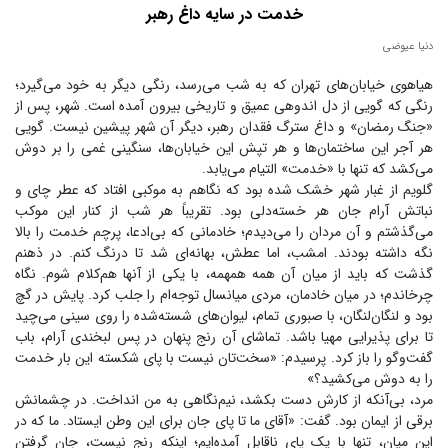
خدمت در سایه داغ رهبر
دنیا عیوضی
هیاهوی خیابان‌های تهران که به شب می‌رسد، رنگی دیگر به خود می‌گیرد؛
رنگی که گویی از دل اندوهی عمیق و تاریخی بیرون آمده است. شهر، پس از
«جنگ رمضان» و داغ سترگ فقدان رهبر، دیگر آن شهر پیشین نیست. گویی
هر آجر این ساختمان‌ها و هر تپش این خیابان‌ها، سنگینی غمی را بر دوش
می‌کشد که تنها با «خدمت» التیام می‌یابد.
گلویم از غبار شهر خشک شده بود که نگاهم به موکبی افتاد که عطر چای و
نباتش آرام جان هر خسته‌دلی بود. تقریباً هر شب از کنار این موکب
می‌گذشتم و آن مردان را می‌دیدم؛ خادمانی که بی‌ادعا، پرچم خدمت را بالا
نگه داشته بودند. امشب، اما عطش، بهانه‌ای شد تا درنگ کنم. در ذهنم
گذشت که باید از میان آن همه همهمه، با یکی از آنها هم‌کلام شوم. نگاه
چرخاندم؛ در میان خادمان، مردی میانسال توجه‌ام را جلب کرد. پایش در گچ
بود و لنگان‌لنگان، با صبوری تمام، لیوان‌های شسته‌شده را روی سینی می‌چید
تا برای پذیرایی مهیا باشد. تماشای آن رنج پنهان در پس لبخندی آرام، باب
گفت‌و‌گو را باز کرد. پرسیدم: «سخت‌تان نیست با پای شکسته این بار خدمت
را به دوش می‌کشید؟»
مرد، بی‌آنکه از کارش دست بکشد، نیم‌نگاهی به من انداخت. در چشمانش
برقی از ایمان بود. گفت: «آقای ما تا پای جان برای این وطن ایستاد. ما که در
این میان، تنها با یک پای ناقابل آمده‌ایم؛ اینکه رنج نیست، جان گرفتن