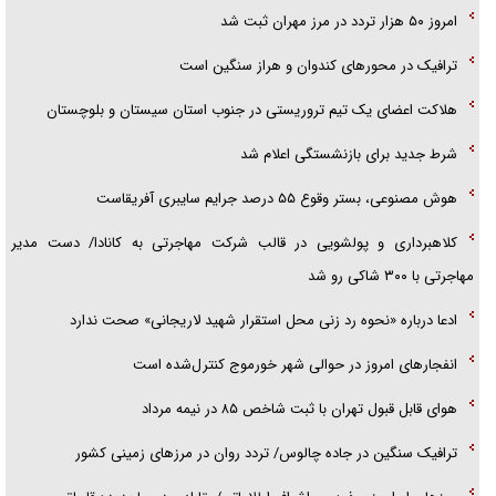
گزارش «جوان» از قوانین سخت‌گیرانه ۶ قاره در برابر یورش به پاسگاه‌های
امروز ۵۰ هزار تردد در مرز مهران ثبت شد
پلیس
ترافیک در محور‌های کندوان و هراز سنگین است
تحلیل ابعاد پیام رهبر انقلاب به حزب‌الله/ مقاومت نقشه راه آینده غرب آسیا
هلاکت اعضای یک تیم تروریستی در جنوب استان سیستان و بلوچستان
شرط جدید برای بازنشستگی اعلام شد
هوش مصنوعی، بستر وقوع ۵۵ درصد جرایم سایبری آفریقاست
کلاهبرداری و پولشویی در قالب شرکت مهاجرتی به کانادا/ دست مدیر
مهاجرتی با ۳۰۰ شاکی رو شد
ادعا درباره «نحوه رد زنی محل استقرار شهید لاریجانی» صحت ندارد
انفجار‌های امروز در حوالی شهر خورموج کنترل‌شده است
هوای قابل قبول تهران با ثبت شاخص ۸۵ در نیمه مرداد
ترافیک سنگین در جاده چالوس/ تردد روان در مرز‌های زمینی کشور