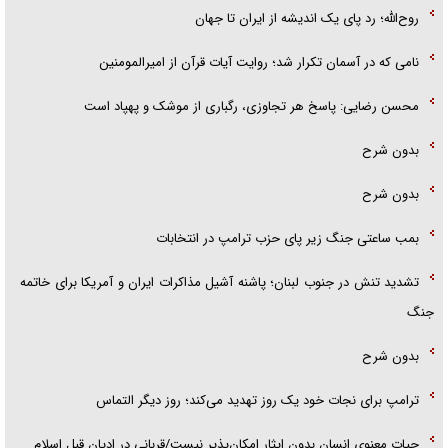
روح‌الله؛ رد پای یک اندیشه از ایران تا جهان
نامی که در آسمان تکرار شد؛ روایت آیات قرآن از امیرالمومنین
محسن رضایی: پاسخ هر تجاوزی، رگباری از موشک و پهپاد است
بدون شرح
بدون شرح
بمب ساعتی جنگ زیر پای حزب ترام‍پ در انتخابات
تشدید تنش در جنوب لبنان؛ پاشنه آشیل مذاکرات ایران و آمریکا برای خاتمه
جنگ
بدون شرح
ترامپ برای نجات خود یک روز تهدید می‌کند؛ روز دیگر التماس
حیات معنوی انسان بدون ایثار امکان‌پذیر نیست/قربانی در ادیان قبل اسلام