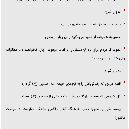
بدون شرح
یوم‌الحسرة؛ باز هم ماییم و دنیای بی‌علی
حسینیه همیشه از شوق می‌ترکید و این بار از بغض
دعوت از مردم برای وداع/مسئولان و امت مبعوث اجازه نخواهند داد مطالبات
ولی خدا بر زمین بماند
بدون شرح
قصه مردی که زندگی‌اش را به نخ‌های خیمه امام حسین (ع) گره زد
کل خیر فی الحسین؛ بزرگترین خسارت جدایی از حسین (ع) است
پیوند شور و شعور؛ تجلی فرهنگ ایثار والگوی ماندگار مقاومت در نهضت
عاشورا