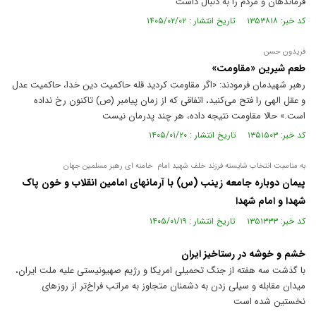
فرماندهان و مردم را به دنبال داشت
کد خبر: ۱۳۵۳۸۱۸ تاریخ انتشار : ۱۴۰۵/۰۲/۰۲
فریدون حسن
طعم شیرین «مقاومت»
رهبر شهیدمان فرمودند: «اگر مقاومت کردید قله حاکمیت دین خدا، حاکمیت عدل
و عقل الهی را فتح می‌کنید، اتفاقی که از زمان پیامبر (ص) تاکنون رخ نداده
است.» حالا مقاومت نتیجه داده، هر چند پدرمان نیست
کد خبر: ۱۳۵۱۵۰۳ تاریخ انتشار : ۱۴۰۵/۰۱/۲۰
به مناسبت انتخاب شایسته فرزند خلف شهید امام خامنه ای رهبر مسلمین جهان
پیمان دوباره جامعه زینب (س) با آرمانهای امامین انقلاب و خون پاک
شهدا و امام شهدا
کد خبر: ۱۳۵۱۳۳۳ تاریخ انتشار : ۱۴۰۵/۰۱/۱۹
خشم و خوشه در رستاخیز ایران
با گذشت سه هفته از جنگ تحمیلی امریکا و رژیم صهیونیستی علیه ملت ایران،
میدان مقابله و سیلی زدن به دشمنان متجاوز به مراتب فراخ‌تر از روز‌های
نخستین شده است