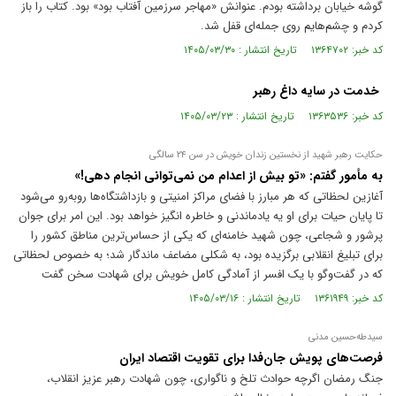
گوشه خیابان برداشته بودم. عنوانش «مهاجر سرزمین آفتاب بود» بود. کتاب را باز
کردم و چشم‌هایم روی جمله‌ای قفل شد.
کد خبر: ۱۳۶۴۷۰۲ تاریخ انتشار : ۱۴۰۵/۰۳/۳۰
خدمت در سایه داغ رهبر
کد خبر: ۱۳۶۳۵۳۶ تاریخ انتشار : ۱۴۰۵/۰۳/۲۳
حکایت رهبر شهید از نخستین زندان خویش در سن ۲۴ سالگی
به مأمور گفتم: «تو بیش از اعدام من نمی‌توانی انجام دهی!»
آغازین لحظاتی که هر مبارز با فضای مراکز امنیتی و بازداشتگاه‌ها روبه‌رو می‌شود
تا پایان حیات برای او یه یادماندنی و خاطره انگیز خواهد بود. این امر برای جوان
پرشور و شجاعی، چون شهید خامنه‌ای که یکی از حساس‌ترین مناطق کشور را
برای تبلیغ انقلابی برگزیده بود، به شکلی مضاعف ماندگار شد؛ به خصوص لحظاتی
که در گفت‌و‌گو با یک افسر از آمادگی کامل خویش برای شهادت سخن گفت
کد خبر: ۱۳۶۱۹۴۹ تاریخ انتشار : ۱۴۰۵/۰۳/۱۶
سیدطه‌حسین مدنی
فرصت‌های پویش جان‌فدا برای تقویت اقتصاد ایران
جنگ رمضان اگرچه حوادث تلخ و ناگواری، چون شهادت رهبر عزیز انقلاب،