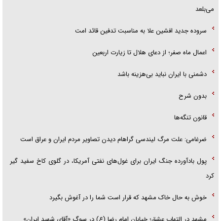
می‌بلعد
سروده جدید افشین علا به مناسبت تدفین قائد امت
اعمال ماه صفر؛ از دعای هلال تا زیارت اربعین
دشمنی با ایران نباید بی‌هزینه باشد
بدون شرح
قانون تنگه‌ها
ضرغامی: علت مرگ لیندسی گراهام دیدن تصاویر مردم ایران و عراق است
پول بادآورده جنگ ایران برای غول‌های نفتی آمریکا، در گلوی کاخ سفید گیر
کرد
خوش به حال خاک مشهد که قرار است شما را در آغوش بگیرد
مشهد در التهاب عشق؛ خیابان امام رضا (ع) در سوگِ «آقای شهید ایران»