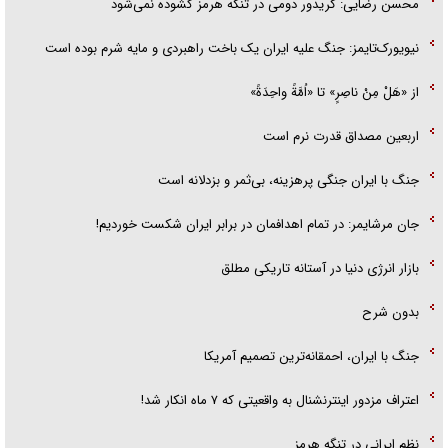
محسن رضایی: کریدور دومی در تنگه هرمز گشوده نمی‌شود
نیویورک‌تایمز: جنگ علیه ایران یک باخت راهبردی و مایه شرم بوده است
از «هَلْ مِنْ ناصِرٍ» تا «اُمَّةً واحِدَةً»
اربعین مصداق قدرت نرم است
جنگ با ایران جنگی پرهزینه، بی‌ثمر و بزدلانه است
جان مرشایمر: در تمام اهدافمان در برابر ایران شکست خوردیم!
بازار انرژی دنیا در آستانه تاریکی مطلق
بدون شرح
جنگ با ایران، احمقانه‌ترین تصمیم آمریکا
اعتراف مزدور اینترنشنال به واقعیتی که ۷ ماه انکار شد!
نظم ایرانی در تنگه هرمز