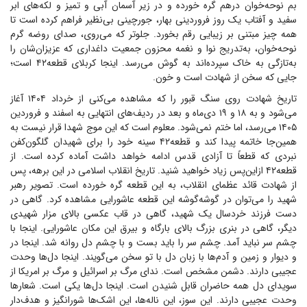
بم نوحه‌خوان درهم گره خورده و در زیر آسمان آبی و تمیز و لکه‌های ابر
سفید و آفتاب یک روز فروردینی بهار، جورچینی بی‌نظیر فراهم کرده است تا
همه چیز مبتنی بر زیبایی رقم بخورد. جلوتر که می‌روی، صدای روضه گرم
نوحه‌خوان، به‌تدریج نوا و نغمه محزون جمعیت داغداری که عزیزان‌شان را
به‌تازگی به خاک سپرده‌اند به گوش می‌رسد. اینجا کربلای قطعه۴۲ است؛
جایی که سخن از شهادت است و خون.
تاریخ شهادت روی سنگ قبور را که مشاهده می‌کنی از خرداد ۱۴۰۴ آغاز
می‌شود و به ۱۸ و ۱۹ دی‌ماه و بعد در ردیف‌های انتهایی به اسفند و فروردین
۱۴۰۵ می‌رسد، اما ختم نمی‌شود. معلوم است که این موج شهدا قرار نیست به
همین‌جا خاتمه پیدا کند و قطعه۴۲ سینه خود را برای شهیدان گلگون‌کفن
نبردی که قطعاً تا آزادی قدس ادامه خواهد داشت آماده کرده است. از
قطعه۴۲ ازاین‌پس زیاد خواهید شنید. تاریخ انقلاب اسلامی در این برهه، پس
از شهادت قائد عظمای انقلاب، به این قطعه گره خورده است. تصویر رهبر
شهید را می‌توان در گوشه‌گوشه این قطعه عاشورایی مشاهده کرد. گاهی در
دست فرزند خردسال یک شهید، گاهی در قاب عکسی بالای مزار شهیدی
دیگر، گاهی در بنری بزرگ بالای بارگاه و بیرق این مکان عاشورایی. اینجا با
چشم سر نباید آمد. چشم سر را باید بست و با چشم دل روانه شد. اینجا در
و دیوار و زمین و آدم‌ها با زبان دل با تو سخن می‌گویند. اینجا دل‌ها وحدت
عجیبی دارند. دشمن مشخص است. ندای مرگ بر اسرائیل و مرگ بر امریکا از
سویدای دل همه حاضران قابل شنیدن است. اینجا دل‌ها یکی است. شعار‌ها
وحدت عجیبی دارند. این سوز، این ناله‌ها، این اشک‌ها شورانگیز و هدف‌دار