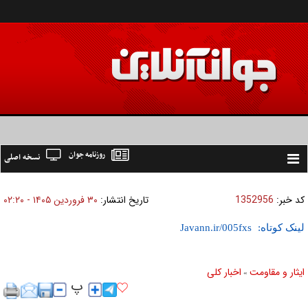
روزنامه جوان
نسخه اصلی
Toggle
navigation
کد خبر:
1352956
تاریخ انتشار:
۳۰ فروردين ۱۴۰۵ - ۰۲:۲۰
لینک کوتاه:
ایثار و مقاومت
اخبار كلی
»