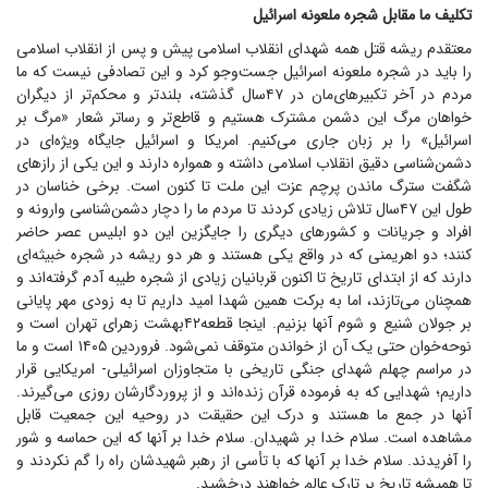
تکلیف ما مقابل شجره ملعونه اسرائیل
معتقدم ریشه قتل همه شهدای انقلاب اسلامی پیش و پس از انقلاب اسلامی
را باید در شجره ملعونه اسرائیل جست‌و‌جو کرد و این تصادفی نیست که ما
مردم در آخر تکبیرهای‌مان در ۴۷سال گذشته، بلندتر و محکم‌تر از دیگران
خواهان مرگ این دشمن مشترک هستیم و قاطع‌تر و رساتر شعار «مرگ بر
اسرائیل» را بر زبان جاری می‌کنیم. امریکا و اسرائیل جایگاه ویژه‌ای در
دشمن‌شناسی دقیق انقلاب اسلامی داشته و همواره دارند و این یکی از راز‌های
شگفت سترگ ماندن پرچم عزت این ملت تا کنون است. برخی خناسان در
طول این ۴۷سال تلاش زیادی کردند تا مردم ما را دچار دشمن‌شناسی وارونه و
افراد و جریانات و کشور‌های دیگری را جایگزین این دو ابلیس عصر حاضر
کنند؛ دو اهریمنی که در واقع یکی هستند و هر دو ریشه در شجره خبیثه‌ای
دارند که از ابتدای تاریخ تا اکنون قربانیان زیادی از شجره طیبه آدم گرفته‌اند و
همچنان می‌تازند، اما به برکت همین شهدا امید داریم تا به زودی مهر پایانی
بر جولان شنیع و شوم آنها بزنیم. اینجا قطعه۴۲بهشت زهرای تهران است و
نوحه‌خوان حتی یک آن از خواندن متوقف نمی‌شود. فروردین ۱۴۰۵ است و ما
در مراسم چهلم شهدای جنگی تاریخی با متجاوزان اسرائیلی- امریکایی قرار
داریم؛ شهدایی که به فرموده قرآن زنده‌اند و از پروردگارشان روزی می‌گیرند.
آنها در جمع ما هستند و درک این حقیقت در روحیه این جمعیت قابل
مشاهده است. سلام خدا بر شهیدان. سلام خدا بر آنها که این حماسه و شور
را آفریدند. سلام خدا بر آنها که با تأسی از رهبر شهیدشان راه را گم نکردند و
تا همیشه تاریخ بر تارک عالم خواهند درخشید.