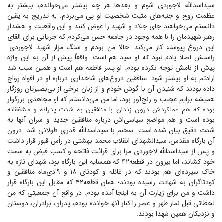
سیداسدالله لاجوردی شوم و بعد‌ها هر چه بیشتر می‌خواندم، بیشتر به
عظمت روح و جنبه‌های مثبت شخصیت او پی می‌بردم. به تدریج به یقین
دانستم می‌خواهند جای جلاد و شهید را عوض کنند و این واقعیت و هشدار
رهبر شهیدمان را با همه وجود در جامعه حس می‌کردم که جریانی برای القای
این دروغ پیوسته کار می‌کند. حالا من بودم و سنگ مزار شهید لاجوردی.
راستش اصلاً یادم نبود که او سید هم است. واقعاً پیش از آن به این واژه
پیش از نامش توجه نکرده بودم. او پسر فاطمه هم است و همین سبب شد
ارادتم به او بیشتر شود. منافقین دروغ‌های شاخداری درباره او در افواه رواج
داده بودند که شنیدن آن با گوش خودم و از زبان برخی از بی‌بصیرتان روزگار
همیشه برایم عجیب و رنج‌آور بود، اما من می‌دانستم که او مجاهدی بزرگوار
بوده که هم عملکردش درون زندان با منافقین به شدت پدرانه و مشفقانه
بوده است و هم مواضع سیاسی‌اش درباره منافقین جدید و سران آنها به
شدت دقیق بیان شده است. سخنم با سیداسدالله قدری طولانی شد. درون
آن بارگاه مقدس، سیدالشهدای انقلاب محمد بهشتی در رأس قبور قرار داشت
و پس از سیداسدالله لاجوردی مرا برای قرائت فاتحه و کسب فیض به سمت
خود کشاند، اما بیرون در قطعه۴۲ که همسایه این بارگاه بود، شهدای تازه به
خاک سپرده‌ای هم بودند که در غائله و کودتای ۱۸ و ۱۹دی‌ماه منافقین و
کودتاگران به شهادت رسیده بودند؛ همان قطعه۴۲ که مقابل این بارگاه قرار
داشت و من برای زیارت آن به اینجا آمده بودم. در واقع آن جمعیتی که من
لحظاتی قبل نماز ظهر و عصر را کنار آنها خوانده بودم، پدران، برادران، دوستان
و نزدیکان همین شهدا بودند.