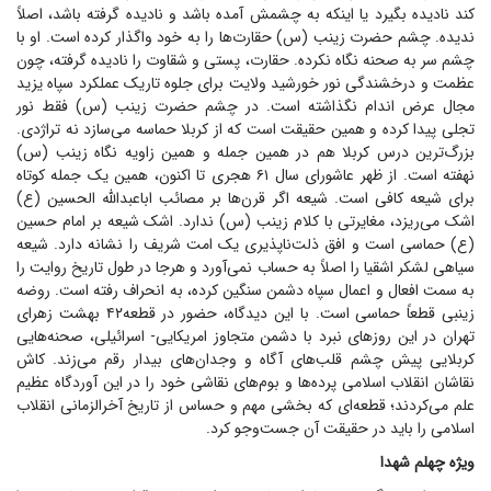
کند نادیده بگیرد یا اینکه به چشمش آمده باشد و نادیده گرفته باشد، اصلاً
ندیده. چشم حضرت زینب (س) حقارت‌ها را به خود واگذار کرده است. او با
چشم سر به صحنه نگاه نکرده. حقارت، پستی و شقاوت را نادیده گرفته، چون
عظمت و درخشندگی نور خورشید ولایت برای جلوه تاریک عملکرد سپاه یزید
مجال عرض اندام نگذاشته است. در چشم حضرت زینب (س) فقط نور
تجلی پیدا کرده و همین حقیقت است که از کربلا حماسه می‌سازد نه تراژدی.
بزرگ‌ترین درس کربلا هم در همین جمله و همین زاویه نگاه زینب (س)
نهفته است. از ظهر عاشورای سال ۶۱ هجری تا اکنون، همین یک جمله کوتاه
برای شیعه کافی است. شیعه اگر قرن‌ها بر مصائب اباعبدالله الحسین (ع)
اشک می‌ریزد، مغایرتی با کلام زینب (س) ندارد. اشک شیعه بر امام حسین
(ع) حماسی است و افق ذلت‌ناپذیری یک امت شریف را نشانه دارد. شیعه
سیاهی لشکر اشقیا را اصلاً به حساب نمی‌آورد و هرجا در طول تاریخ روایت را
به سمت افعال و اعمال سپاه دشمن سنگین کرده، به انحراف رفته است. روضه
زینبی قطعاً حماسی است. با این دیدگاه، حضور در قطعه۴۲ بهشت زهرای
تهران در این روز‌های نبرد با دشمن متجاوز امریکایی- اسرائیلی، صحنه‌هایی
کربلایی پیش چشم قلب‌های آگاه و وجدان‌های بیدار رقم می‌زند. کاش
نقاشان انقلاب اسلامی پرده‌ها و بوم‌های نقاشی خود را در این آوردگاه عظیم
علم می‌کردند؛ قطعه‌ای که بخشی مهم و حساس از تاریخ آخرالزمانی انقلاب
اسلامی را باید در حقیقت آن جست‌و‌جو کرد.
ویژه چهلم شهدا