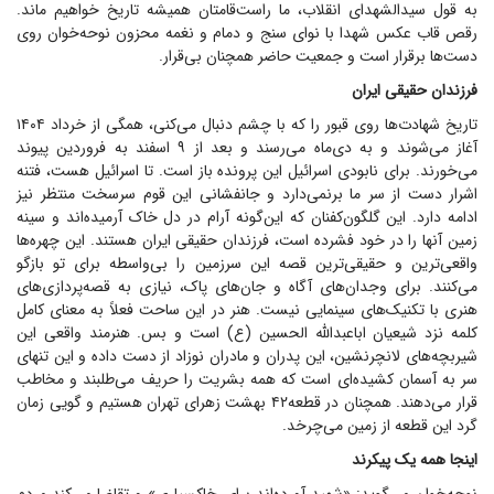
به قول سیدالشهدای انقلاب، ما راست‌قامتان همیشه تاریخ خواهیم ماند.
رقص قاب عکس شهدا با نوای سنج و دمام و نغمه محزون نوحه‌خوان روی
دست‌ها برقرار است و جمعیت حاضر همچنان بی‌قرار.
فرزندان حقیقی ایران
تاریخ شهادت‌ها روی قبور را که با چشم دنبال می‌کنی، همگی از خرداد ۱۴۰۴
آغاز می‌شوند و به دی‌ماه می‌رسند و بعد از ۹ اسفند به فروردین پیوند
می‌خورند. برای نابودی اسرائیل این پرونده باز است. تا اسرائیل هست، فتنه
اشرار دست از سر ما برنمی‌دارد و جانفشانی این قوم سرسخت منتظر نیز
ادامه دارد. این گلگون‌کفنان که این‌گونه آرام در دل خاک آرمیده‌اند و سینه
زمین آنها را در خود فشرده است، فرزندان حقیقی ایران هستند. این چهره‌ها
واقعی‌ترین و حقیقی‌ترین قصه این سرزمین را بی‌واسطه برای تو بازگو
می‌کنند. برای وجدان‌های آگاه و جان‌های پاک، نیازی به قصه‌پردازی‌های
هنری با تکنیک‌های سینمایی نیست. هنر در این ساحت فعلاً به معنای کامل
کلمه نزد شیعیان اباعبدالله الحسین (ع) است و بس. هنرمند واقعی این
شیربچه‌های لانچرنشین، این پدران و مادران نوزاد از دست داده و این تنهای
سر به آسمان کشیده‌ای است که همه بشریت را حریف می‌طلبند و مخاطب
قرار می‌دهند. همچنان در قطعه۴۲ بهشت زهرای تهران هستیم و گویی زمان
گرد این قطعه از زمین می‌چرخد.
اینجا همه یک پیکرند