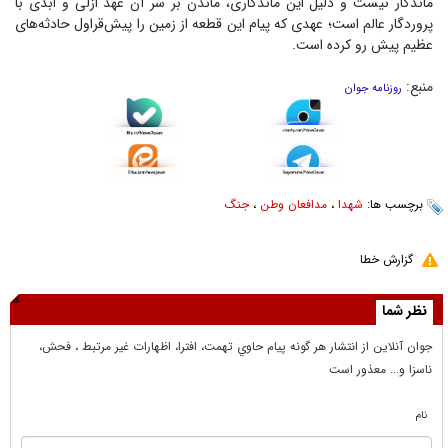
ماندگار نیست و دلیل این ماندگاری، ماندن بر سر آن عهد ازلی و ابدی با
پروردگار عالم است؛ عهدی که پیام این قطعه از زمین را پیش‌قراول حادثه‌های
عظیم پیش رو کرده است.
منبع:
روزنامه جوان
برچسب ها:
شهدا
،
مدافعان وطن
،
جنگ
گزارش خطا
نظر شما
جوان آنلاين از انتشار هر گونه پيام حاوي تهمت، افترا، اظهارات غير مرتبط ، فحش،
ناسزا و... معذور است
نام