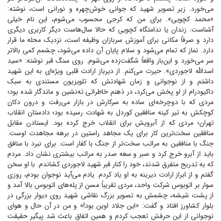
می‌خورد. زیر تصویر شهید که جوانی خوش‌چهره و نورانی است، نوشته:
«محمد کچویی». برای من که کرجی محسوب می‌شوم، این نام خیلی
آشناست. زندان یا ندامتگاه کچویی که حالا سال‌هاست دیگر کاربری دیگری
دارد و صرفاً مکانی برای آموزش سربازان وظیفه است، نزدیک محله ما قرار
دارد. نماز که تمام می‌شود و سلام پایان آن داده می‌شود، چشمم کمی بالاتر
سر می‌خورد و این‌بار واقعاً شگفت‌زده می‌شوم. روی سنگ قبر نوشته: «سید
اسدالله لاجوردی». حیرت می‌کنم. از دیرباز ارادت قلبی ویژه‌ای به این شهید
داشتم و از نوجوانی و زمان شهادتش که تلویزیون مستندی به سبک
داکیودرام از او پخش می‌کرد، در ذهنم خاطراتی ته‌نشین و ماندگار شده بود؛
مردی که با دوچرخه‌ای ساده به سرکارش در بازار می‌رفت و درون دکان
کوچکش به تیر کینه منافقین کوردل به شهادت رسیده بود؛ دادستان انقلاب
تهران؛ مردی که از آبرویش برای انقلاب خرج کرده بود. ایستادن مقابل
منافقین سخت‌ترین کار برای یک مجاهد راستین در برهه مجاهدت اوست.
جنگ با منافقین به مراتب سخت‌تر از جنگ با کفار است. برای نبرد با منافق
باید از آبرو خرج کرد و صبر و سعه صدر به مراتب بیشتری نشان داد. مردم
که به تدریج متفرق شدند، خود را کنار قبر شهید لاجوردی کشاندم. با او سخن
گفتم و از ابراز ارادت دیرینه به او یاد کردم. یادم می‌آید نوجوان بودم، روزی
سوار بر اتوبوس شرکت واحد، مردی تقریباً مسن از پله‌های اتوبوس بالا آمد و
از پشت شیشه، چشمش به تصویر بزرگ نقاشی شهید روی دیوار بزرگی در
بلوار کشاورز افتاد و گفت: «این جلاد اوین بود!» و من در آن حال و هوای
نوجوانی از این حرفش تعجب کردم و همین اتفاق باعث شد پیگیر حقیقت