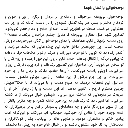
نوحه‌خوانی با تمثال شهدا
نوحه‌خوان بی‌وقفه می‌خواند و دسته‌ای از مردان و زنان از پیر و جوان و
کودکان دختر و پسر، هر یک تمثال شهیدی را در دست گرفته‌اند و زیر لب
همنوایی می‌کنند. صحنه بی‌نظیری است. صدای سنج و دمام قطع نمی‌شود.
تصاویر شهدا مثل قطاری بی‌وقفه از مقابل چشم مراجعان پرتعداد قطعه۴۲
روی دست نزدیکان‌شان، هماهنگ با ندای نوحه‌خوان تکان می‌خورند. باورش
سخت است: این چهره‌های داخل قاب، این چشم‌هایی که لبخند می‌زنند و
آنقدر زنده‌اند که گویی با تو حرف می‌زنند و هرکدام تو را مخاطب قرار داده‌اند
که پیامی بزرگ را انتقال بدهند. جسم‌شان درون این قبور آرمیده و روح‌شان با
تو سخن می‌گوید. آری، صاحبان این تصاویر زنده‌اند و نزد پروردگارشان روزی
می‌گیرند. آوینی راست می‌گفت: «آن‌ها حضور دارند و زمان ما را با خود
می‌برند». بر این بزم پرشور از این قطعه از زمین پایانی متصور نیست.
اسرائیل این لحظات نزدیک به صبح دست و پا می‌زند تا با اف‌۳۵هایش
جریان محتوم تاریخ را تغییر بدهد، اما این دست و پا زدن‌های آخر او را
سریع‌تر در منجلابی که ساخته فرو می‌برد. شیطان خیال می‌کند از ما کشته
می‌گیرد، اما نمی‌داند که زنده‌ایم به این طرز کشته شدن و چه مکری بالاتر از
این از سوی پروردگار عالم و چه معامله‌ای پرسودتر از این برای پرهیزکاران که
شمع وجود خود را مقابل آن خورشید جهانتاب آب می‌کنند و این‌گونه امت
پیامبر خاتم و منتظران موعود و منجی عالم را بی‌تاب. بگذار کودتاگران و
اذناب‌شان به کار خود مشغول باشند و در خیال خام خود به ریش ما بخندند.