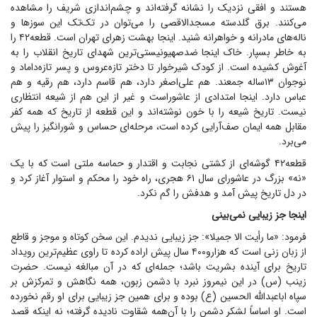
هستند و افقی نزدیک را نشانه گرفته‌اند و چشم‌اندازی شریف را مشاهده
می‌کنند. برق گلدسته مسجدالاقصی را می‌توان در تک‌تک این سوز‌ها و
ناله‌های مادرانه و خواهرانه شنید. اینجا بهشت زهرای تهران است. قطعه۴۲ را
به خاطر بسپار. خاک اینجا ضدصهیونیستی‌ترین شهدای تاریخ انقلاب را به
آغوش کشیده است. از کودک شیرخوار تا دختر تازه‌عروس و پسر تازه‌داماد و
نوجوان ۱۳‌ساله جمعند. هم علی‌اصغر دارد، هم قاسم دارد، هم رقیه و هم
عباس دارد. اینجا امتدادی از عاشوراست و غیر از این هم از شیعه انتظاری
نیست. تاریخ شیعه را با خون نوشته‌اند و این قطعه از تاریخ که همه کفر
مقابل همه ایمان صف‌آرایی کرده است، مرحله‌ای حساس و شورانگیز را پیش
می‌برد.
قطعه۴۲ گوشه‌ای از کشتی نجابت و اقتدار و حماسه ملتی است که با یک
«نه» بزرگ در عاشورای سال ۶۱ هجری، راه خود را محکم و استوار آغاز کرد و
در دل تاریخ پیش آمد و هدفش را گم نکرد.
اینجا جز زیبایی نمی‌بینی
فرمود: «ما رأیت الا جمیلا»: جز زیبایی ندیدم. این سخن کوتاه و موجز و قاطع
از زبان زنی است که هزارو۴۰۰ سال پیش اراده کرده تا راوی عظیم‌ترین رویداد
تاریخ برای آینده بشریت باشد؛ جمله‌ای که در آن مبالغه نیست. حضرت
زینب (س) در این نیمروز نبرد با دشمن زبون، همه نگاهش و تمرکزش بر
سپاه اباعبدالله الحسین (ع) بوده و برای همین جز زیبایی برای او رقم نخورده
است. او اساساً لشکر دشمن را با آن‌همه شقاوت نادیده گرفته؛ نه اینکه قصد