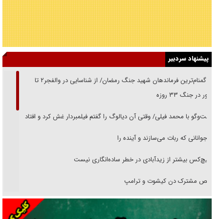
پیشنهاد سردبیر
از گمنام‌ترین فرماندهان شهید جنگ رمضان/ از شناسایی در والفجر۲ تا
حضور در جنگ ۳۳ روزه
گفت‌وگو با محمد فیلی/ وقتی آن دیالوگ را گفتم فیلمبردار غش کرد و افتاد
نوجوانانی که ربات می‌سازند و آینده را
هیچ‌کس بیشتر از زیدآبادی در خطر ساده‌انگاری نیست
رقص مشترک دن کیشوت و ترامپ
دنده دولت به واگذاری مسئله‌دار ایران‌خودرو/ خصوصی‌سازی یا انحصار؟