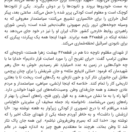
نوحه‌خوان می‌گوید: «شهید آورده‌اند برای خاکسپاری» و تقاضا می‌کند مردم
به سمت خودرو‌ها بروند و تابوت‌ها را بر دوش بگیرند. یکی از تابوت‌ها
کوچک است و معلوم است کودکی پرپر شده را حمل می‌کند. ساعتی بعد، پیکر
کمال خرازی را برای خاکسپاری تشییع می‌کنند؛ سیاستمدار معروفی که به
وسیله جوخه‌های ترور رژیم صهیونی عاقبت‌بخیر شده است؛ رئیس شورای
راهبردی روابط خارجی کشور. خاک ایران او را نیز در خود جای می‌دهد به
نشانه اینکه در قطعه۴۲ همه برابرند. شهدا اینجا همه یک پیکرند؛ پیکری که
برای نابودی اسرائیل لحظه‌شماری می‌کند.
از شهدای مظلوم ناوچه دنا هم در قطعه۴۲ بهشت زهرا هستند؛ ناوچه‌ای که
معاون ترامپ گفت: «برای تفریح آن را مورد اصابت قرار دادیم!» خدایا ما با
چه خوک‌هایی در زمین به عدد ۸میلیارد نفر رسیدیم. خوش به حال رهبر
شهیدمان که فرمود: «مثلی لایبایع مثله» و جان شریفش را برای چنان پرچمی
مقابل این جانوران نثار کرد و خون تازه‌ای به رگ‌های امت ریخت تا با بعثتی
تاریخی کار را تمام کنند. خلاصه که اینجا ارتشی، سپاهی، سیاستمدار و مردم
عادی جمعند و همه جان‌فدای وطن. وصیت‌نامه‌های این شهدا خواندن دارد.
آنها راه را به ما نشان می‌دهند و به قول راوی فتح، راه‌های آسمان را بهتر از
راه‌های زمین می‌شناسند. ناخواسته یاد جمله سخیف آن سلبریتی خلع‌لباس
شده می‌افتم که با درج تصویری از کودکی زیرآوار به طعنه نوشته بود: «آیا
ارزشش را داشت!» و به خاطر آوردم جمله یکی از شهدای جنگ اخیر را که
نوشته بود: «خدا کند که بمیرم وطن‌فروش نباشم». این همه جان پاک نثار
شد تا وطن بماند، هرچند ما معتقدیم هیچ چیز به اندازه شهید در عالم