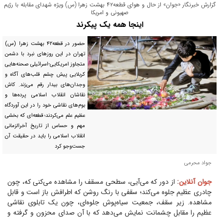
گزارش خبرنگار «جوان» از حال و هوای قطعه۴۲ بهشت زهرا (س) ویژه شهدای مقابله با رژیم
صهیونی و امریکا
اینجا همه یک پیکرند
حضور در قطعه۴۲ بهشت زهرا (س)
تهران در این روز‌های نبرد با دشمن
متجاوز امریکایی-اسرائیلی صحنه‌هایی
کربلایی پیش چشم قلب‌های آگاه و
وجدان‌های بیدار رقم می‌زند. کاش
نقاشان انقلاب اسلامی پرده‌ها و
بوم‌های نقاشی خود را در این آوردگاه
عظیم علم می‌کردند؛ قطعه‌ای که بخشی
مهم و حساس از تاریخ آخرالزمانی
انقلاب اسلامی را باید در حقیقت آن
جست‌و‌جو کرد
جواد محرمی
جوان آنلاین:
از دور که می‌آیی، سطحی مسقف را مشاهده می‌کنی که، چون
چادری عظیم جلوه می‌کند؛ سقفی با رنگ روشن که اطرافش باز است و قابل
مشاهده. زیر سقف، جمعیت سیاه‌پوش جلوه‌ای، چون یک تابلوی نقاشی
عظیم را مقابل چشمانت نمایش می‌دهد که با آن صدای محزون و گرفته و