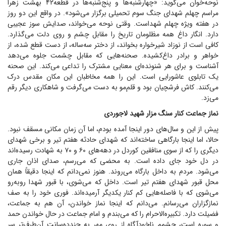
نوحه‌خوان می‌گوید: «چهارشنبه‌ها و پنج‌شنبه‌ها در قطعه۴۲ بهشت زهرا
مراسم چهلم شهدای جنگ سوم تحمیلی برگزار می‌شود». در واقع این دو روز
در هفته ویژه چهلم شهداست. وقتی نوحه می‌خواند، صدایش سوز عجیبی
دارد. انگار داغ همه مظلومان تاریخ را مقابل چشم و روی دلت می‌گذارد.
کافی است از نوزاد شیرخواره بخواند، از دختر سه‌ساله، از دست قطع شده، از
خواهر و برادر داغ‌کشیده. صحنه‌هایی که مقابل چشمت جلوه می‌دهد
آشناست و برای هر شنونده‌ای معنایی مشترک را تداعی می‌کند. این صحنه
یک تابلوی عاشورایی است. این را همه مخاطبان این مکان مقدس درک
می‌کنند. کاش فرشچیان بود و قلم‌مو به دست می‌گرفت و شاهکاری دیگر رقم
می‌زد.
نماز جماعت کنار سنگ مزار شهید لاجوردی
پیش از این و سال‌های دور اینجا آمده بودم، اما آن زمان مکانی مسقف نبود.
حالا، اما اینجا بارگاهی ساخته‌اند که شهدای حادثه هفتم تیر و برخی شهدای
دیگری را که از سوی منافقین کوردل در دهه‌های ۶۰ و ۷۰ به شهادت رسیده‌اند
در دل خود جای داده است. به محضی که می‌رسم، صدای اذان جاری
می‌شود. مردم به داخل بارگاه می‌روند. هنوز نمی‌دانم که اینجا دقیقاً همان
محل قبور شهدای هفتم تیر است. داخل که می‌شوی، با قبور شهدا روبه‌رو
می‌شوی که با فاصله‌هایی کم کنار یکدیگر آرمیده‌اند. فوری خود را به صف
نمازگزاران می‌رسانم. می‌دانم که اینجا نماز خواندن، آن هم به جماعت،
فضیلت دارد. تکبیره‌الاحرام را که می‌بندم و امام جماعت در حال خواندن حمد
و سوره است، چشمم ناخودآگاه از روی مهر به چندده‌سانت آن‌طرف‌تر سر