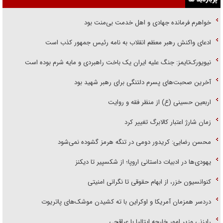
خواهرم فرمانده جهادی و اهل خدمت بی‌منت بود
ادعای واکنش رهبر معظم انقلاب به نامه رئیس جمهور کذب است
نیویورک‌تایمز: جنگ علیه ایران یک باخت راهبردی و مایه شرم بوده است
آخرین صحبت‌های پسرم دلتنگی برای رهبر شهید بود
اربعین حسینی (ع) از منظر فقه و روایت
زمان شارژ اعتبار کالابرگ تغییر کرد
محسن رضایی: کریدور دومی در تنگه هرمز گشوده نمی‌شود
یهودی‌ها در ادبیات داستانی اروپا؛ از شکسپیر تا دیکنز
کنوانسیون خزر، از ابهام حقوقی تا نگرانی امنیتی
دردسر همزمان آمریکا و اوکراین با ته کشیدن موشک‌های پاتریوت
رایزنی وزیر امور خارجه ایتالیا با عراقچی