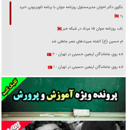
گفتگوی دکتر اخوان مدیرمسئول روزنامه جوان با برنامه تلویزیونی «نبرد
هرمز»
بازتاب روزنامه جوان ۱۵ مرداد در شبکه خبر
امام حسین (ع) کشته سیرت‌های عصر جاهلی شد
پیاده روی جاماندگان اربعین حسینی در تهران - ۲
پیاده روی جاماندگان اربعین حسینی در تهران - ۱
فریاد‌ها و ناله‌های دوستان مبارزدلم را آتش می‌زد
تغییر رویه دشمن در ترور از شیخ فضل‌الله تا مصباح یزدی
خرید قسطی اولش خنده و آخرش گریه است!
فوتبال و آن «بالا»!