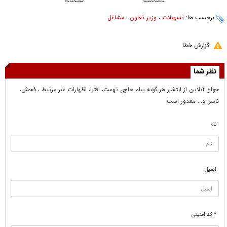
برچسب ها:
تسهیلات
،
وزیر تعاون
،
مشاغل
گزارش خطا
نظر شما
جوان آنلاين از انتشار هر گونه پيام حاوي تهمت، افترا، اظهارات غير مرتبط ، فحش،
ناسزا و... معذور است
نام
ایمیل
* کد امنیتی