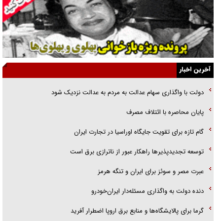
راهبرد غافلگیری با نسل جدید پهپاد‌ها
جنجال پزشکان تقلبی در صنعت زیبایی
یهودی‌ها در ادبیات داستانی اروپا؛ از شکسپیر تا دیکنز
گفت‌وگو با خواهر یکی از شهدای جنگ رمضان/ خواهرم فرمانده جهادی و
آخرین اخبار
اهل خدمت بی‌منت بود
دولت با واگذاری سهام عدالت به مردم به عدالت نزدیک شود
جزئیات شکنجه‌هایم فراتر از آن است که در بیان بگنجد!
پایان محاصره با ائتلاف مصرف
گزارش «جوان» از قوانین سخت‌گیرانه ۶ قاره در برابر یورش به پاسگاه‌های
گام تازه برای تقویت جایگاه اوراسیا در تجارت ایران
پلیس
توسعه تجدیدپذیر‌ها راهکار عبور از ناترازی برق است
عبرت مصر و سوئز برای ایران و تنگه هرمز
دنده دولت به واگذاری مسئله‌دار ایران‌خودرو
گرما برای پالایشگاه‌ها و منابع برق اروپا اضطرار آفرید