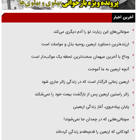
اهل خدمت بی‌منت بود
جزئیات شکنجه‌هایم فراتر از آن است که در بیان بگنجد!
آخرین اخبار
گزارش «جوان» از قوانین سخت‌گیرانه ۶ قاره در برابر یورش به پاسگاه‌های
سوغاتی‌های این زیارت تو را آدم دیگری می‌کند
پلیس
ارزنده‌ترین دستاورد اربعین روحیه بذل و مواسات است
تحلیل ابعاد پیام رهبر انقلاب به حزب‌الله/ مقاومت نقشه راه آینده غرب آسیا
وداع با آخرین میهمان سخت‌ترین لحظه یک موکب‌دار است
آنچه اربعین به ما آموخت
اربعین زمانی اثرگذار است که در زندگی زائر جاری شود
زائر راستین اربعین پس از بازگشت بیعت خود را نمی‌شکند
پایان پیاده‌روی، آغاز زندگی اربعینی
سوغاتی‌هایی که در چمدان جا نمی‌شوند!
کودکانی که اربعین را قدم‌به‌قدم زندگی کرده‌اند