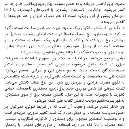
مصرف برق کاهش می‌یابد و به همان نسبت، بهای برق پرداختی خانوار‌ها نیز
کمتر می‌شود. جایگزینی لامپ‌های رشته‌ای با لامپ‌های کم‌مصرف یا LED
نمونه‌ای روشن از این رویکرد است که هم مصرف انرژی و هم هزینه‌ها را
کاهش می‌دهد.
در نگاه این کارشناس، الگوی پیک مصرف نیز در دو فصل متفاوت است، تأکید
می‌کند: در زمستان، اوج مصرف معمولاً در ساعات ابتدایی شب و به دلیل بار
روشنایی رخ می‌دهد، حال آنکه در تابستان، پیک مصرف به ساعات روز و
استفاده گسترده از وسایل سرمایشی منتقل می‌شود. این تفاوت زمانی،
برنامه‌ریزی و مدیریت شبکه را با چالش‌های متفاوتی مواجه می‌کند.
ترابی توضیح می‌دهد: در ادبیات صنعت برق، مفهوم «تلفات» به هدررفت
انرژی در شبکه اطلاق می‌شود؛ موضوعی که به‌طور مستقیم در اختیار
مصرف‌کنندگان نیست. تلفات به دو بخش فنی و غیرفنی تقسیم می‌شود.
تلفات فنی به مشخصات و کیفیت شبکه بازمی‌گردد و هرچه شبکه متناسب‌تر
با الگوی مصرف طراحی و بهره‌برداری شود، این نوع تلفات کاهش می‌یابد.
تلفات غیرفنی نیز شامل مواردی مانند برق‌دزدی، دستکاری تأسیسات، خرابی
کنتور‌ها یا تجهیزات است. با این حال، کاهش مصرف برق از سوی مشترکان،
به‌طور غیرمستقیم موجب کاهش تلفات فنی شبکه می‌شود.
وی خاطر نشان می‌کند: واقعیت آن است که در شرایط کنونی، نمی‌توان بار
اصلی مدیریت مصرف را بر دوش مردم گذاشت. تغییر فناوری، هزینه‌بر است
و با وضعیت اقتصادی موجود، برای بسیاری از خانوار‌ها امکان‌پذیر نیست.
آنچه مصرف را بالا نگه می‌دارد، استفاده از فناوری‌های قدیمی با راندمان