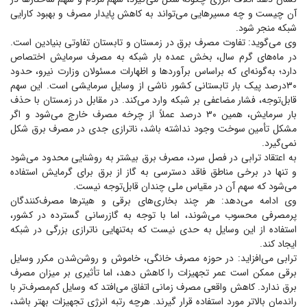
آن چیست و چه مسیر‌هایی می‌تواند به کاهش پایدار مصرف و بهبود کارایی
شبکه منجر شود.
وی می‌گوید: تفاوت مصرف برق در زمستان و تابستان تفاوتی بنیادین است.
در ماه‌های گرم سال، بخش عمده بار شبکه به مصرف سرمایش اختصاص
دارد؛ به‌گونه‌ای که براساس برآورد‌ها و اظهارات مسئولان وزارت نیرو، حدود
۳۰درصد پیک بار تابستانی کشور ناشی از وسایل سرمایشی است. این سهم
قابل‌توجه، فشار مضاعفی بر شبکه وارد می‌کند. در مقابل در زمستان با حذف
بار سرمایش، همین ۳۰ درصد عملاً از چرخه مصرف خارج می‌شود و اگر
مشکل تأمین سوخت وجود نداشته باشد، ناترازی جدی در مصرف برق شکل
نمی‌گیرد.
به اعتقاد ترابی در فصل سرد، مصرف برق بیشتر به روشنایی محدود می‌شود
و تنها در برخی مناطق فاقد دسترسی به گاز از برق برای گرمایش استفاده
می‌شود که سهم آن در مقیاس ملی چندان قابل‌توجه نیست.
وی ادامه می‌دهد: هر چند بخاری‌های برقی و هیتر‌ها مصرف‌کنندگان
پرمصرفی محسوب می‌شوند، اما با توجه به گازرسانی گسترده در کشور،
استفاده از این وسایل به حدی نیست که به‌تنهایی ناترازی بزرگی در شبکه
ایجاد کند.
ترابی می‌افزاید: در حوزه مصرف خانگی، خاموش و روشن‌شدن مکرر وسایل
برقی ممکن است عمر تجهیزات را کاهش دهد، اما تأثیری بر میزان مصرف
برق ندارد. کاهش واقعی مصرف زمانی اتفاق می‌افتد که وسایل کم‌مصرف‌تر با
راندمان بالاتر مورد استفاده قرار گیرند. هرچه رتبه انرژی تجهیزات بهتر باشد،