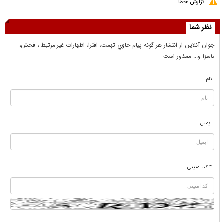
گزارش خطا
نظر شما
جوان آنلاين از انتشار هر گونه پيام حاوي تهمت، افترا، اظهارات غير مرتبط ، فحش،
ناسزا و... معذور است
نام
ایمیل
* کد امنیتی