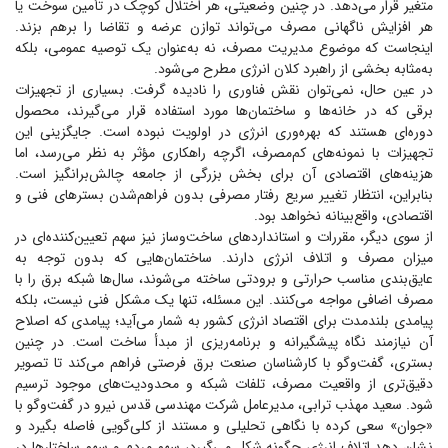
متغیر قرار می‌دهد. در چنین وضعیتی، هر اختلال کوچک در تأمین سوخت یا
هر افزایش ناگهانی مصرف می‌تواند توازن عرضه و تقاضا را برهم بزند.
اینجاست که موضوع مدیریت مصرف، نه به‌عنوان یک توصیه عمومی، بلکه
به‌مثابه بخشی از راهبرد کلان انرژی مطرح می‌شود.
در عین حال، نمی‌توان نقش فناوری را نادیده گرفت. بسیاری از تجهیزات
برقی که در خانه‌ها و ساختمان‌ها مورد استفاده قرار می‌گیرند، محصول
دوره‌ای هستند که بهره‌وری انرژی در اولویت نبوده است. جایگزینی این
تجهیزات با نمونه‌های کم‌مصرف، اگرچه راهکاری مؤثر به نظر می‌رسد، اما
هزینه‌های اقتصادی آن برای بخش بزرگی از جامعه چالش‌برانگیز است.
بنابراین، انتظار تغییر سریع رفتار مصرفی بدون فراهم‌شدن بستر‌های فنی و
اقتصادی، واقع‌بینانه نخواهد بود.
از سوی دیگر، مقررات و استاندارد‌های ساخت‌وساز نیز سهم تعیین‌کننده‌ای در
میزان مصرف و اتلاف انرژی دارند. ساختمان‌هایی که بدون توجه به
عایق‌بندی مناسب حرارتی و برودتی ساخته می‌شوند، سال‌ها شبکه برق را با
مصرف اضافی مواجه می‌کنند. این مسئله، تنها یک مشکل فنی نیست، بلکه
پیامدی بلندمدت برای اقتصاد انرژی کشور به شمار می‌آید؛ پیامدی که اصلاح
آن نیازمند نگاه پیشگیرانه و برنامه‌ریزی از مبدأ ساخت است. در چنین
بستری، گفت‌و‌گو با کارشناسان صنعت برق فرصتی فراهم می‌کند تا تصویر
دقیق‌تری از واقعیت مصرف، تلفات شبکه و محدودیت‌های موجود ترسیم
شود. سعید مهذب ترابی، مدیرعامل شرکت مهندسی قدس نیرو در گفت‌و‌گو با
«جوان» سعی کرده با نگاهی تحلیلی و مستند از کلی‌گویی فاصله بگیرد و
نشان دهد اتلاف انرژی چگونه شکل می‌گیرد، سهم مردم و سهم ساختار‌ها در