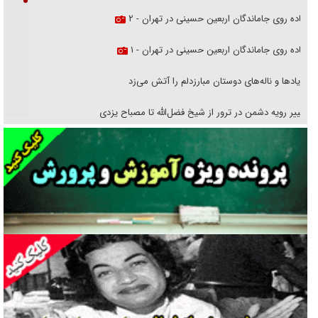
پیاده روی جاماندگان اربعین حسینی در تهران - ۲
پیاده روی جاماندگان اربعین حسینی در تهران - ۱
فریاد‌ها و ناله‌های دوستان مبارزدلم را آتش می‌زد
تغییر رویه دشمن در ترور از شیخ فضل‌الله تا مصباح یزدی
خرید قسطی اولش خنده و آخرش گریه است!
فوتبال و آن «بالا»!
راهبرد غافلگیری با نسل جدید پهپاد‌ها
جنجال پزشکان تقلبی در صنعت زیبایی
یهودی‌ها در ادبیات داستانی اروپا؛ از شکسپیر تا دیکنز
گفت‌وگو با خواهر یکی از شهدای جنگ رمضان/ خواهرم فرمانده جهادی و