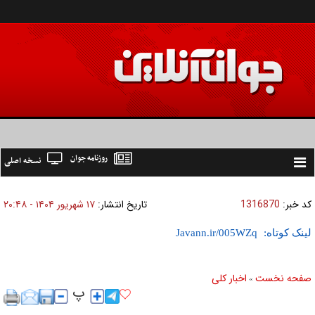
روزنامه جوان
نسخه اصلی
Toggle
navigation
کد خبر:
1316870
تاریخ انتشار:
۱۷ شهريور ۱۴۰۴ - ۲۰:۴۸
لینک کوتاه:
صفحه نخست
اخبار كلی
»