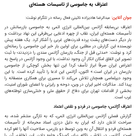
اعتراف به جاسوسی از تاسیسات هسته‌ای
جوان آنلاین:
عبدالرضا هادیزاده نائینی فعال رسانه در تلگرام نوشت:
اعتراف بی‌سابقه آژانس بین‌المللی انرژی اتمی به جاسوسی بازرسانش در
تأسیسات هسته‌ای ایران، نقاب از چهره ادعایی بی‌طرفی این نهاد برداشت و
بار دیگر دست‌های پشت پرده قدرت‌های غربی را آشکار کرد. یک هفته پیش
نویسنده این گزارش در مطلبی برای اولین بار خبر این جاسوسی را رسانه‌ای
کرد و نوشت: «مدتی قبل از جنگ، بازرسان آژانس سندی را دزدیدند؛ با ثبت
تصویر این اتفاق امکان انکار آن وجود نداشت، با این وجود آژانس در پاسخ به
اعتراض ایران صرفاً ابراز تأسف کرد! این تنها بخش کوچکی از جاسوسی
بازرسان در ایران است.» اکنون، آژانس این ادعا را تأیید کرده است. با این
وجود دیپلماسی همچنان تلاش می‌کند تا مسیری برای همکاری منصفانه را
پیدا کند. مذاکرات اخیر ایران در وین، دوحه و رایزنی با اعضای شورای امنیت،
بخشی از اقدامات تهران برای دفاع از حقوق ملی و خنثی‌سازی توطئه‌های
غرب است.
اعتراف آژانس؛ جاسوسی در فردو و نقض اعتماد
گزارش فصلی آژانس بین‌المللی انرژی اتمی، که به تازگی منتشر شده، به
صراحت اذعان دارد که ایران به دلیل دزدی اسناد محرمانه از تأسیسات
هسته‌ای فردو و انتقال آن به وین توسط دو بازرس، صلاحیت آنها را لغو کرده
است. آژانس در تلاشی ناکام برای کم‌رنگ جلوه دادن این تخلف، آن را