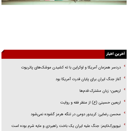
تغییر رویه دشمن در ترور از شیخ فضل‌الله تا مصباح یزدی
خرید قسطی اولش خنده و آخرش گریه است!
فوتبال و آن «بالا»!
راهبرد غافلگیری با نسل جدید پهپاد‌ها
جنجال پزشکان تقلبی در صنعت زیبایی
یهودی‌ها در ادبیات داستانی اروپا؛ از شکسپیر تا دیکنز
آخرین اخبار
گفت‌وگو با خواهر یکی از شهدای جنگ رمضان/ خواهرم فرمانده جهادی و
اهل خدمت بی‌منت بود
دردسر همزمان آمریکا و اوکراین با ته کشیدن موشک‌های پاتریوت
جزئیات شکنجه‌هایم فراتر از آن است که در بیان بگنجد!
آغاز جنگ ایران برای پایان قدرت آمریکا بود
گزارش «جوان» از قوانین سخت‌گیرانه ۶ قاره در برابر یورش به پاسگاه‌های
اربعین؛ زبان مشترک قدم‌ها