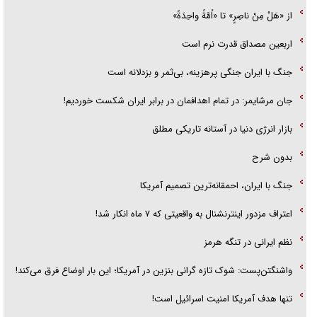
پلیس
اربعین حسینی (ع) از منظر فقه و روایت
محسن رضایی: کریدور دومی در تنگه هرمز گشوده نمی‌شود
نیویورک‌تایمز: جنگ علیه ایران یک باخت راهبردی و مایه شرم بوده است
از «هَلْ مِنْ ناصِرٍ» تا «اُمَّةً واحِدَةً»
اربعین مصداق قدرت نرم است
جنگ با ایران جنگی پرهزینه، بی‌ثمر و بزدلانه است
جان مرشایمر: در تمام اهدافمان در برابر ایران شکست خوردیم!
بازار انرژی دنیا در آستانه تاریکی مطلق
بدون شرح
جنگ با ایران، احمقانه‌ترین تصمیم آمریکا
اعتراف مزدور اینترنشنال به واقعیتی که ۷ ماه انکار شد!