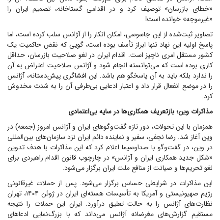
«خطای بازرسان» توصیف کرد و در اقدامی گستاخانه، تصمیم ایران را
«غیرموجه» خوانده است!
تصاویر ثبت‌شده از این جاسوسی، امکان انکار را از آژانس سلب کرده است، اما
پاسخ اولیه این نهاد تنها ابراز تأسف بوده است، گویی که نقض حاکمیت یک
کشور مستقل امری ناچیز است. اقدام ایران در لغو صلاحیت بازرسان، حداقل
کاری بوده است که می‌توانسته انجام شود و آژانس صلاحیت اعتراض به آن
را ندارد بلکه باید به آن پاسخگو هم باشد. این افشاگری پیش‌دستانه، آژانس
را در موضع انفعال قرار داد و اعتبار ادعایی بی‌طرفی آن را به شدت مخدوش
کرد.
مذاکرات وین؛ بازتعریف همکاری‌ها در سایه بی‌اعتمادی
همزمان با این تحولات، دور تازه گفت‌و‌گو‌های ایران و آژانس امروز (جمعه) در
وین آغاز شد. رضا نجفی، سفیر و نماینده دائم ایران نزد سازمان‌های بین‌المللی
در وین، در گفت‌و‌گو با صداوسیما اعلام کرد که این مذاکرات با هدف تدوین
«شکل جدید همکاری ایران و آژانس» در چارچوب قانون اقدام راهبردی برای
لغو تحریم‌ها و صیانت از منافع ملت ایران برگزار می‌شود.
این مذاکرات در شرایطی حساس برگزار می‌شود. پس از حملات غیرقانونی
رژیم صهیونیستی و آمریکا به تأسیسات هسته‌ای ایران در ژوئن ۱۴۰۴، تهران
نظارت‌های آژانس را به حالت تعلیق درآورد. ایران این حملات را نتیجه
مستقیم گزارش‌های مغرضانه آژانس می‌داند که با بزرگ‌نمایی ادعا‌های