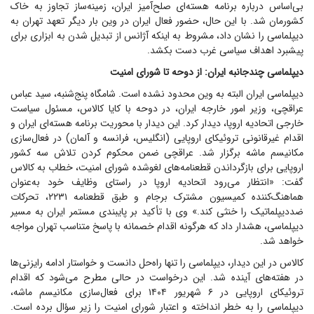
بی‌اساس درباره برنامه هسته‌ای صلح‌آمیز ایران، زمینه‌ساز تجاوز به خاک
کشورمان شد. با این حال، حضور فعال ایران در وین بار دیگر تعهد تهران به
دیپلماسی را نشان داد، مشروط به اینکه آژانس از تبدیل شدن به ابزاری برای
پیشبرد اهداف سیاسی غرب دست بکشد.
دیپلماسی چندجانبه ایران: از دوحه تا شورای امنیت
دیپلماسی ایران البته به وین محدود نشده است. شامگاه پنج‌شنبه، سید عباس
عراقچی، وزیر امور خارجه ایران، در دوحه با کایا کالاس، مسئول سیاست
خارجی اتحادیه اروپا، دیدار کرد. این دیدار با محوریت برنامه هسته‌ای ایران و
اقدام غیرقانونی تروئیکای اروپایی (انگلیس، فرانسه و آلمان) در فعال‌سازی
مکانیسم ماشه برگزار شد. عراقچی ضمن محکوم کردن تلاش سه کشور
اروپایی برای بازگرداندن قطعنامه‌های لغوشده شورای امنیت، خطاب به کالاس
گفت: «انتظار می‌رود اتحادیه اروپا در راستای وظایف خود به‌عنوان
هماهنگ‌کننده کمیسیون مشترک برجام و طبق قطعنامه ۲۲۳۱، تحرکات
ضددیپلماتیک را خنثی کند.» وی با تأکید بر پایبندی مستمر ایران به مسیر
دیپلماسی، هشدار داد که هرگونه اقدام خصمانه با پاسخ متناسب تهران مواجه
خواهد شد.
کالاس در این دیدار، دیپلماسی را تنها راه‌حل دانست و خواستار ادامه رایزنی‌ها
در هفته‌های آینده شد. این درخواست در حالی مطرح می‌شود که اقدام
تروئیکای اروپایی در ۶ شهریور ۱۴۰۴ برای فعال‌سازی مکانیسم ماشه،
دیپلماسی را به خطر انداخته و اعتبار شورای امنیت را زیر سؤال برده است.