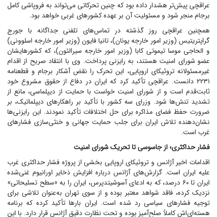
عراقچی پیش‌تر هشدار داده بود که چنین تحرکاتی می‌تواند به فروپاشی کامل
برجام منجر شود و مسئولیت آن بر عهده کشور‌های غربی خواهد بود.
همچنین عراقچی روز گذشته در تماس‌های تلفنی جداگانه با جورج
گراپتریتیس (وزیر امور خارجه یونان)، تانیا فایون (وزیر امور خارجه اسلوونی)
و الحاجی موسا تیموتی کابا (وزیر امور خارجه سیرالئون)، که کشورهایشان
عضو شورای امنیت هستند، به رایزنی پرداخت. وی با انتقاد صریح از اقدام
غیرمسئولانه تروئیکای اروپایی، این تحرک را نقض آشکار برجام و قطعنامه
۲۲۳۱ دانست. عراقچی تأکید کرد که ایران در دفاع از حقوق مشروع خود
ثابت‌قدم است و از شورای امنیت خواست با حمایت از دیپلماسی، مانع از
تشدید تنش‌ها شود. وزرای سه کشور با تأکید بر راهکار‌های دیپلماتیک، بر
ضرورت حفظ فضای مذاکره برای حل اختلافات تأکید نمودند. این رایزنی‌ها
نشان‌دهنده تلاش ایران برای جلب حمایت جهانی و خنثی‌سازی فشار‌های
غرب است.
فشار حداکثری؛ از جاسوسی تا تحریک شورای امنیت
اقدامات اخیر آژانس و تروئیکای اروپایی بخشی از پروژه فشار حداکثری غرب
علیه ایران است. گزارش‌های آژانس درباره افزایش ذخایر اورانیوم غنی‌شده
ایران تا ۶۰ درصد، که به ادعای آسوشیتدپرس، ایران را به «سطح تسلیحاتی»
نزدیک کرده، فاقد شواهد معتبر بوده و از سوی تهران به‌عنوان تلاشی برای
توجیه فشار‌های سیاسی رد شده است. ایران بار‌ها تأکید کرده که برنامه
هسته‌ای‌اش کاملاً صلح‌آمیز بوده و تحت نظارت دقیق آژانس قرار دارد. با این