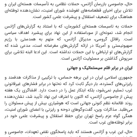
حال، جاسوسی بازرسان آژانس، حملات نظامی به تأسیسات هسته‌ای ایران و
تلاش برای احیای قطعنامه‌های لغوشده شورای امنیت، نشان‌دهنده توطئه‌ای
هماهنگ برای تضعیف استقلال و پیشرفت علمی کشور است.
حملات به تاسیسات هسته‌ای کشورمان، که با استناد به گزارش‌های آژانس
انجام شد، نمونه‌ای از سوءاستفاده از این نهاد برای پیشبرد اهداف سیاسی
است. رافائل گروسی، مدیرکل آژانس، که متهم به همدستی با رژیم
صهیونیستی و آمریکا در ارائه گزارش‌های مغرضانه است، مدعی شده که
گزارش‌های او ارتباطی با این حملات نداشته است. این ادعا البته تلاشی برای
سرپوش گذاشتن بر مسئولیت آژانس است.
ایران در برابر ظلم سیستماتیک و جهانی
جمهوری اسلامی ایران در این برهه حساس، با ترکیبی از مذاکرات هدفمند و
رایزنی‌های گسترده، بار دیگر ثابت کرد که نه‌تنها در برابر فشار‌های غیرقانونی
غرب تسلیم نمی‌شود، بلکه ابتکار عمل را در دست دارد. افشاگری یک هفته
پیش از جاسوسی آژانس، که اکنون با اعتراف این نهاد تأیید شد، نشان‌دهنده
روند ظالمانه نظم کنونی جهانی است که هوشیاری بیش از پیش مسئولان را
می‌طلبد. مذاکرات وین، گفت‌و‌گو‌های دوحه و رایزنی با اعضای شورای امنیت،
همگی گواه عزم راسخ تهران برای حفظ استقلال و پیشرفت علمی خود در
برابر توطئه‌های غرب است.
حال، این غرب و آژانس هستند که باید پاسخگوی نقض تعهدات، جاسوسی و