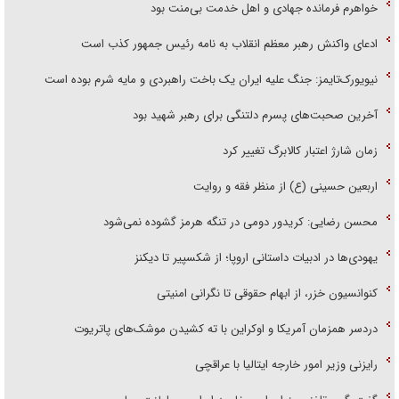
خواهرم فرمانده جهادی و اهل خدمت بی‌منت بود
ادعای واکنش رهبر معظم انقلاب به نامه رئیس جمهور کذب است
نیویورک‌تایمز: جنگ علیه ایران یک باخت راهبردی و مایه شرم بوده است
آخرین صحبت‌های پسرم دلتنگی برای رهبر شهید بود
زمان شارژ اعتبار کالابرگ تغییر کرد
اربعین حسینی (ع) از منظر فقه و روایت
محسن رضایی: کریدور دومی در تنگه هرمز گشوده نمی‌شود
یهودی‌ها در ادبیات داستانی اروپا؛ از شکسپیر تا دیکنز
کنوانسیون خزر، از ابهام حقوقی تا نگرانی امنیتی
دردسر همزمان آمریکا و اوکراین با ته کشیدن موشک‌های پاتریوت
رایزنی وزیر امور خارجه ایتالیا با عراقچی