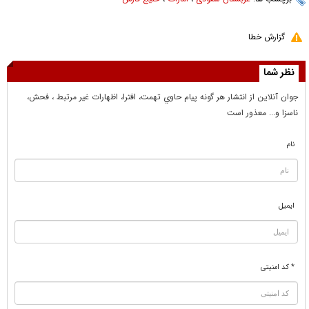
گزارش خطا
نظر شما
جوان آنلاين از انتشار هر گونه پيام حاوي تهمت، افترا، اظهارات غير مرتبط ، فحش،
ناسزا و... معذور است
نام
ایمیل
* کد امنیتی