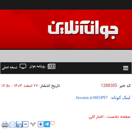
روزنامه جوان
نسخه اصلی
Toggle
navigation
کد خبر:
1288305
تاریخ انتشار:
۲۷ اسفند ۱۴۰۳ - ۱۷:۵۰
لینک کوتاه:
صفحه نخست
اخبار كلی
»