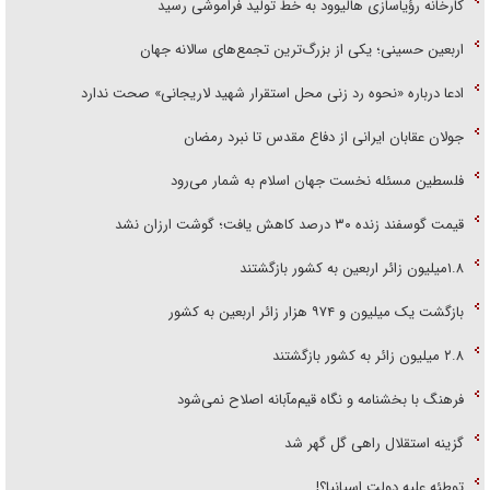
کارخانه رؤیاسازی هالیوود به خط تولید فراموشی رسید
اربعین حسینی؛ یکی از بزرگ‌ترین تجمع‌های سالانه جهان
ادعا درباره «نحوه رد زنی محل استقرار شهید لاریجانی» صحت ندارد
جولان عقابان ایرانی از دفاع مقدس تا نبرد رمضان
فلسطین مسئله نخست جهان اسلام به شمار می‌رود
قیمت گوسفند زنده ۳۰ درصد کاهش یافت؛ گوشت ارزان نشد
۱.۸میلیون زائر اربعین به کشور بازگشتند
بازگشت یک میلیون و ۹۷۴ هزار زائر اربعین به کشور
۲.۸ میلیون زائر به کشور بازگشتند
فرهنگ با بخشنامه و نگاه قیم‌مآبانه اصلاح نمی‌شود
گزینه استقلال راهی گل گهر شد
توطئه علیه دولت اسپانیا؟!