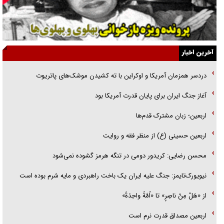
جنجال پزشکان تقلبی در صنعت زیبایی
یهودی‌ها در ادبیات داستانی اروپا؛ از شکسپیر تا دیکنز
گفت‌وگو با خواهر یکی از شهدای جنگ رمضان/ خواهرم فرمانده جهادی و
آخرین اخبار
اهل خدمت بی‌منت بود
دردسر همزمان آمریکا و اوکراین با ته کشیدن موشک‌های پاتریوت
جزئیات شکنجه‌هایم فراتر از آن است که در بیان بگنجد!
آغاز جنگ ایران برای پایان قدرت آمریکا بود
گزارش «جوان» از قوانین سخت‌گیرانه ۶ قاره در برابر یورش به پاسگاه‌های
اربعین؛ زبان مشترک قدم‌ها
پلیس
اربعین حسینی (ع) از منظر فقه و روایت
محسن رضایی: کریدور دومی در تنگه هرمز گشوده نمی‌شود
نیویورک‌تایمز: جنگ علیه ایران یک باخت راهبردی و مایه شرم بوده است
از «هَلْ مِنْ ناصِرٍ» تا «اُمَّةً واحِدَةً»
اربعین مصداق قدرت نرم است