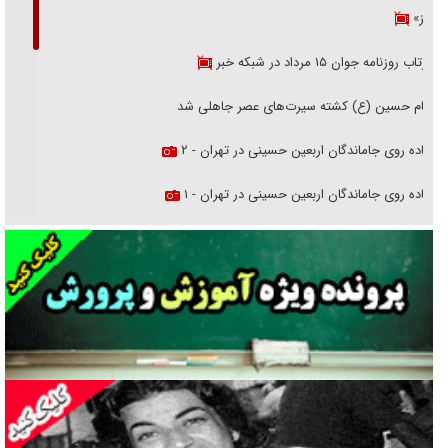
هرمز»
بازتاب روزنامه جوان ۱۵ مرداد در شبکه خبر
امام حسین (ع) کشته سیرت‌های عصر جاهلی شد
پیاده روی جاماندگان اربعین حسینی در تهران - ۲
پیاده روی جاماندگان اربعین حسینی در تهران - ۱
فریاد‌ها و ناله‌های دوستان مبارزدلم را آتش می‌زد
تغییر رویه دشمن در ترور از شیخ فضل‌الله تا مصباح یزدی
خرید قسطی اولش خنده و آخرش گریه است!
فوتبال و آن «بالا»!
راهبرد غافلگیری با نسل جدید پهپاد‌ها