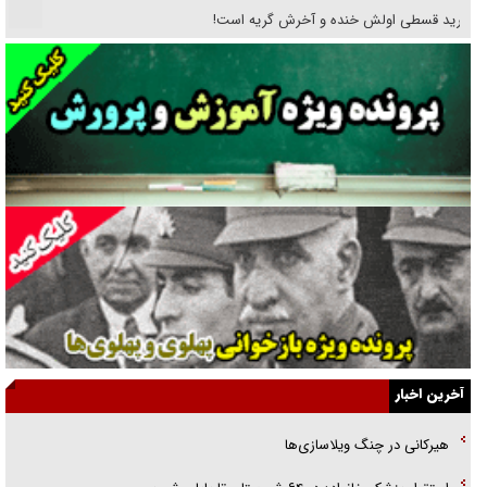
خرید قسطی اولش خنده و آخرش گریه است!
فوتبال و آن «بالا»!
راهبرد غافلگیری با نسل جدید پهپاد‌ها
جنجال پزشکان تقلبی در صنعت زیبایی
یهودی‌ها در ادبیات داستانی اروپا؛ از شکسپیر تا دیکنز
گفت‌وگو با خواهر یکی از شهدای جنگ رمضان/ خواهرم فرمانده جهادی و
اهل خدمت بی‌منت بود
جزئیات شکنجه‌هایم فراتر از آن است که در بیان بگنجد!
گزارش «جوان» از قوانین سخت‌گیرانه ۶ قاره در برابر یورش به پاسگاه‌های
آخرین اخبار
پلیس
هیرکانی در چنگ ویلاسازی‌ها
تحلیل ابعاد پیام رهبر انقلاب به حزب‌الله/ مقاومت نقشه راه آینده غرب آسیا