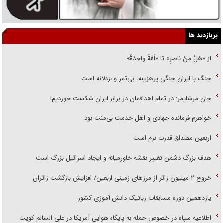
پربازدید ها
از «هَلْ مِنْ ناصِرٍ» تا «اُمَّةً واحِدَةً»
جنگ با ایران جنگی پرهزینه، بی‌ثمر و بزدلانه است
جان مرشایمر: در تمام اهدافمان در برابر ایران شکست خوردیم!
خواهرم فرمانده جهادی و اهل خدمت بی‌منت بود
اربعین مصداق قدرت نرم است
هدف بزرگ دشمن تغییر نقشه خاورمیانه و ایجاد اسرائیل بزرگ است
‌خروج ۲ میلیون زائر از مرز‌های زمینی اربعین/ افزایش بازگشت زائران
یازدهمین دوره مسابقات رباتیک دانش آموزی کشور
اطلاعیه سپاه در خصوص حمله به پایگاه هوایی آمریکا در علی السالم کویت