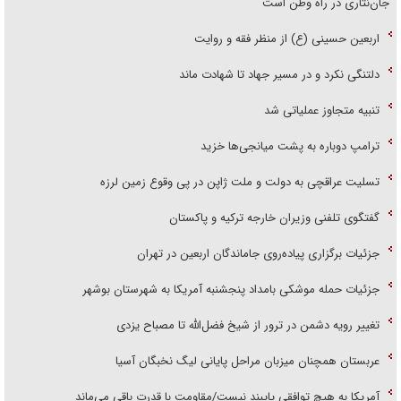
جان‌نثاری در راه وطن است
اربعین حسینی (ع) از منظر فقه و روایت
دلتنگی نکرد و در مسیر جهاد تا شهادت ماند
تنبیه متجاوز عملیاتی شد
ترامپ دوباره به پشت میانجی‌ها خزید
تسلیت عراقچی به دولت و ملت ژاپن در پی وقوع زمین لرزه
گفتگوی تلفنی وزیران خارجه ترکیه و پاکستان
جزئیات برگزاری پیاده‌روی جاماندگان اربعین در تهران
جزئیات حمله موشکی بامداد پنجشنبه آمریکا به شهرستان بوشهر
تغییر رویه دشمن در ترور از شیخ فضل‌الله تا مصباح یزدی
عربستان همچنان میزبان مراحل پایانی لیگ نخبگان آسیا
آمریکا به هیچ توافقی پایبند نیست/مقاومت با قدرت باقی می‌ماند