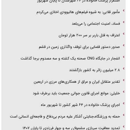
‌استقرار پزشک خانواده در ۶۴ شهرستان تا پایان شهریور
گفت‌و‌گو اختصاصی با همسر فرمانده شهید حزب‌الله لبنان/ هر شبش شب
مأمور قلابی: به شیوه فیلم‌های هالیوودی اخاذی می‌کردم
قدر بود
فساد، امنیت اجتماعی را می‌بلعد
‌‌اعتراف به قتل باربر بر سر ۲۰۰ هزار تومان
صدور دستور قضایی برای توقف واگذاری زمین در قشم
انفجار در جایگاه CNG صحنه یک کشته و سه مصدوم برجا گذاشت
۲.۸ میلیون زائر به کشور بازگشتند
تقدیر متقابل ایران و عراق از همکاری‌های مرزی در اربعین
خلیلی: موانع اجرای قانون جوانی جمعیت باید برطرف شود
اجرای پزشک خانواده در ۶۴ شهر کشور تا شهریور ماه
حمله به ورزشگاه،جنایتی آشکار علیه مردم بی‌دفاع و فاجعه‌ای انسانی است
تمدید معافیت سربازی مشمولان سه و چهار فرزندی تا پایان ۱۴۰۷