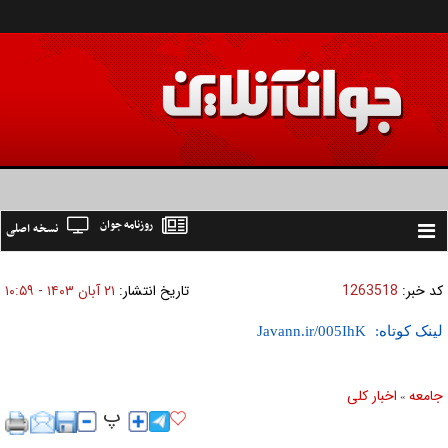
روزنامه جوان
نسخه اصلی
Toggle
navigation
کد خبر:
1263518
تاریخ انتشار:
۲۱ آبان ۱۴۰۳ - ۱۰:۵۹
لینک کوتاه:
جامعه
اخبار كلی
»